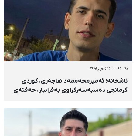
11:39 - 12 گەلاوێژ 2726
ئاشخانە؛ ئەمیرمحەممەد هاجەری، کوردی
کرمانجی دەسبەسەرکراوی بەفرانبار، حەفتەی
داهاتوو بۆ جێبەجێکردنی سزای ۳ ساڵ و ۶
مانگ بەندکران ڕەوانەی بەندیخانە دەکرێت