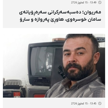
13:49 - 15 گەلاوێژ 2726
مەریوان؛ دەسبەسەرکرانی سەرەڕۆیانەی
سامان خوسرەوی، هاوڕێ پەروازە و سارۆ
ڕەوشەنی لەلایەن هێزە ئەمنییەکان و
گواستنەوەیان بۆ شوێنێکی نادیار
13:45 - 15 گەلاوێژ 2726