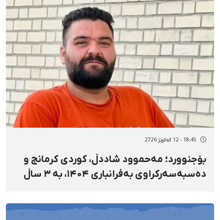
18:45 - 12 گەلاوێژ 2726
بۆجنوورد؛ مەحموود شاددڵ، کوردی کرمانج و
دەسبەسەرکراوی بەفرانباری ۱۴۰۴، بە ۳ ساڵ
بەندکرانی داسەپاو مەحکووم کرا