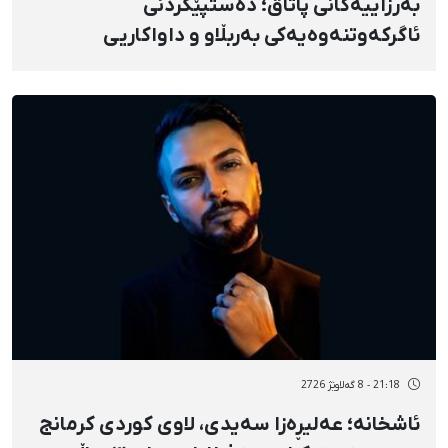
بەرزاییەکانی پاتاق؛ دەستپێکردنی
ئاگرکەوتنەوەیەکی بەربڵاو و داواکاریی
چالاکوانی ژینگەپارێز بۆ کوژاندنەوەی
21:18 - 8 گەلاوێژ 2726
ئاشخانە؛ عەلیڕەزا سەیدی، لاوی کوردی کرمانج