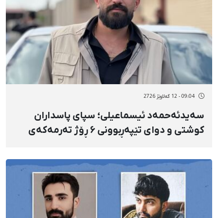
09:04 - 12 گەلاوێژ 2726
سەیدئەحمەد ئیسماعیلی؛ سپای پاسداران
کوشتی و دوای تێپەڕبوونی ۶ ڕۆژ تەرمەکەی
ڕادەست نەکردەوە و بێسەروشوێنی کرد