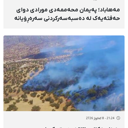
مەهاباد؛ پەیمان محەممەدی مورادی دوای
حەفتەیەک لە دەسبەسەرکردنی سەرەڕۆیانە
بە دانانی بارمتە ئازاد کرا
21:24 - 8 گەلاوێژ 2726