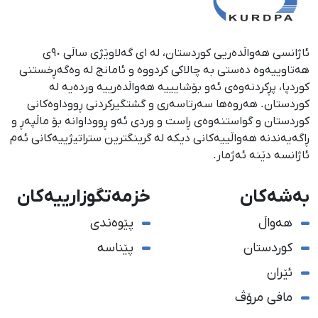
ئاژانسی هەواڵدەریی کوردستان، لە ١ی گەلاوێژی ساڵی ٩٠ی
هەتاوییەوە دەستی بە چالاکی کردووە و ئامانج لە وەگەڕخستنی
كوردپا، پڕكردنەوەی ئەو بۆشایییە هەواڵدەرییە وردەیە لە
كوردستان. هەروەها سەرتاسەری و گشتگیركردنی ڕووداوەكانی
كوردستان و گواستنەوەی ڕاست و وردی ئەو ڕووداوانە بۆ ماڵپەڕ و
ڕاگەیەندنە هەواڵییەكانی دیكە لە گرینگترین ستراتیژییەكانی ئەم
ئاژانسە دێنە ئەژمار.
بەشەکان
خزمەتگوزارییەکان
هەواڵ
پێوەندی
کوردستان
پێناسە
ئێران
مافی مرۆڤ