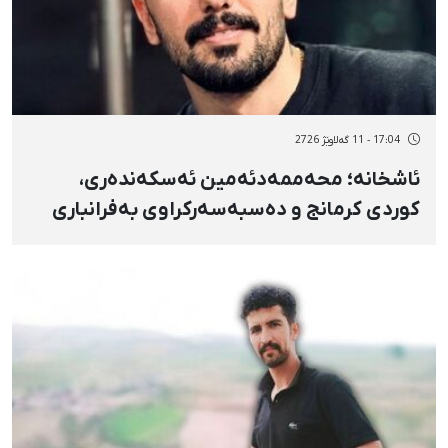
17:04 - 11 گەلاوێژ 2726
ئاشخانە؛ محەممەدئەمین ئەسکەندەری،
کوردی کرمانج و دەسبەسەرکراوی بەفرانباری
ڕابردوو، سزای ۲ ساڵ بەندکرانی بەسەردا
سەپێندرا