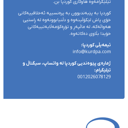
تێلێگرامەوە هاوکاری کوردپا بن.
کوردپا بە پێبەندبوون بە پرەنسیپە ئەخلاقییەکانی
خۆی پاش لێکۆڵینەوە و دڵنیابوونەوە لە ڕاستیی
هەواڵەکە، لە ماڵپەڕ و تۆڕەکۆمەڵایەتییەکانی
خۆیدا بڵاوی دەکاتەوە.
ئیمەیڵی کوردپا:
info@kurdpa.com
ژمارەی پێوەندیی کوردپا لە واتساپ، سیگناڵ و
تێلێگرام:
0012026078129