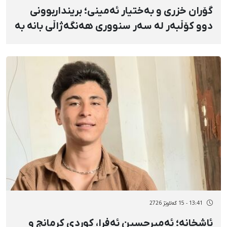
گۆران خزری و بەختیار ئەمینی؛ برینداربوونی
دوو کۆڵبەر لە سەر سنووری هەنگەژاڵی بانه بە
تەقەی ڕاستەوخۆی هێزە سەربازییەکان و
تەقینەوەی مین
13:41 - 15 گەلاوێژ 2726
ئاشخانە؛ ئەمیرحسین ئەفرا، کوردی کرمانج و