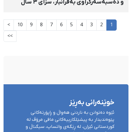
و دەسبەسەرکراوی بەفرانبار، سزای ۳ ساڵ
بەندکرانی بەسەردا سەپێندرا
>
10
9
8
7
6
5
4
3
2
1
>>
خوێنەرانی بەڕێز
ئێوە دەتوانن بە ناردنی هەواڵ و ڕاپۆرتەکانی
پێوەندیدار بە پیشێلکارییەکانی مافی مرۆڤ لە
کوردستانی ئێران، لە ڕێگەی واتساپ، سیگناڵ و