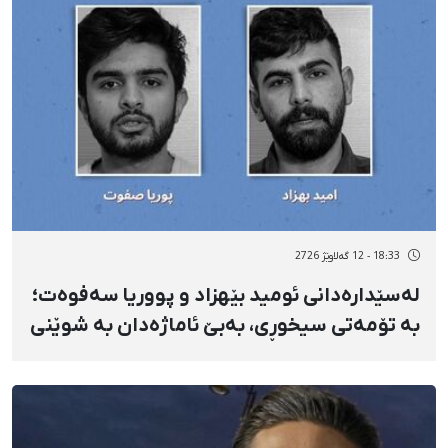
18:33 - 12 گەلاوێژ 2726
لەسێدارەدانی ئومید بێهزاد و پووریا سەفوەت؛
بە تۆمەتی سیخوڕی، بەبێ ئاماژەدان بە شوێنی
لەسێدارەدان و وردەکاریی دۆسییەکە و تەنیا
بە بڵاوکردنەوەی ڤیدیۆی دانپێدانانی زۆرەملێ