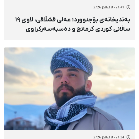
21:41 - 8 گەلاوێژ 2726
بەندیخانەی بۆجنوورد؛ عەلی قشڵاقی، لاوی ١٩
ساڵانی کوردی کرمانج و دەسبەسەرکراوی
بەفرانبار، خەریکی تێپەڕاندنی ٢ ساڵ و ٦ مانگ
بەندکرانە
21:34 - 8 گەلاوێژ 2726