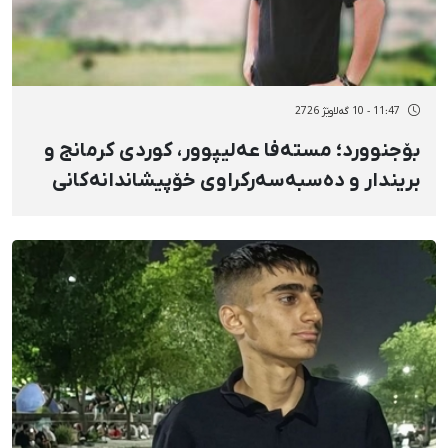
11:47 - 10 گەلاوێژ 2726
بۆجنوورد؛ مستەفا عەلیپوور، کوردی کرمانج و
بریندار و دەسبەسەرکراوی خۆپیشاندانەکانی
بەفرانبار، سزای ٤ ساڵ و ٢ مانگ بەندکران و ٧٤
قامچی بەسەردا سەپێندرا