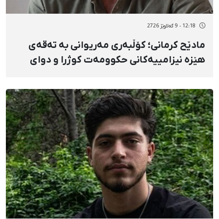
12:18 - 9 گەلاوێژ 2726
مادێح کرمانی؛ کۆڵبەری مەریوانی بە تەقەی
هێزە نیزامییەکانی حکوومەت کوژرا و دوای
دوو ڕۆژ ناڕوونیی چارەنووسی تەرمەکەی
ڕادەستی بنەماڵەکەی کرایەوە