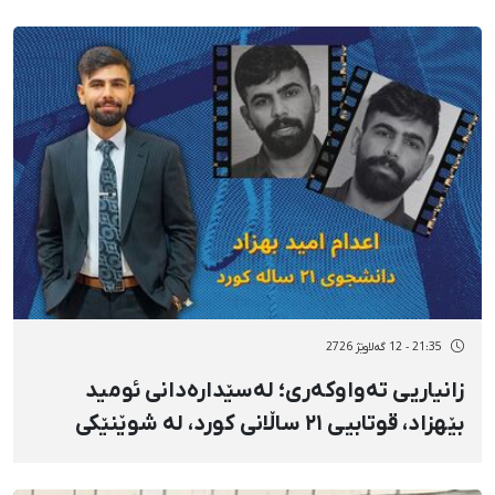
نەختییان بەسەردا سەپێندرا
21:35 - 12 گەلاوێژ 2726
زانیاریی تەواوکەری؛ لەسێدارەدانی ئومید
بێهزاد، قوتابیی ۲۱ ساڵانی کورد، لە شوێنێکی
نادیار و بێسەروشوێنکردنی زۆرەملێی
تەرمەکەی