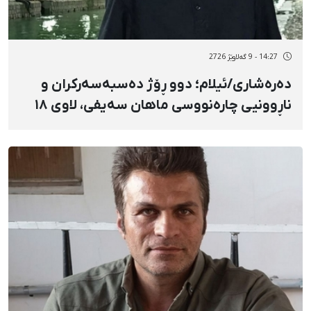
14:27 - 9 گەلاوێژ 2726
دەرەشاری/ئیلام؛ دوو ڕۆژ دەسبەسەرکران و
ناڕوونیی چارەنووسی ماهان سەیفی، لاوی ۱۸
ساڵان، بەهۆی ناڕەزایەتیدەربڕین بەرانبەر گرانی