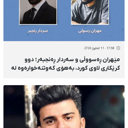
17:58 - 11 گەلاوێژ 2726
مێهران ڕەسووڵی و سەردار ڕەنجبەر؛ دوو
کرێکاری لاوی کورد، بەهۆی کەوتنەخوارەوە لە
داربەس گیانیان لەدەست دا