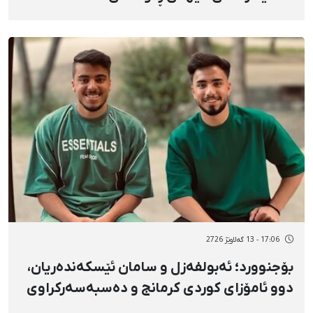
دەسبەسەرکراوی مانگی بەفرانبار، بە تۆمەتی
"موحاربە"
17:06 - 13 گەلاوێژ 2726
بۆجنوورد؛ ئەبولفەزل و سامان ئێسکەندەریان،
دوو ئامۆزای کوردی کرمانج و دەسبەسەرکراوی
بەفرانبار، سزای بەندکران، قامچی و سزای