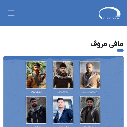
مافی مرۆڤ