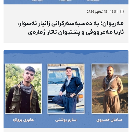
13:51 - 15 گەلاوێژ 2726
مەریوان؛ بە دەسبەسەرکرانی زانیار ئەسوار،
ئاریا مەعرووفی و پشتیوان تاتار ژمارەی
دەسبەسەرکراوانی سەرەڕۆیانە لە ئاوایی «نێ»
بۆ شەش کەس زیادی کرد