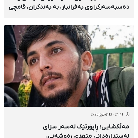
دەسبەسەرکراوی بەفرانبار، بە بەندکران، قامچی
و پێبژاردنی نەختی سزا درا
21:41 - 13 گەلاوێژ 2726
مەڵکشایی؛ ڕاپۆرتێک لەسەر سزای
لەسێدارەدانی مێهدی ڕەوشەنی،