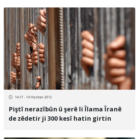
14:17 - 14 Hezîran 2012
Piştî nerazîbûn û şerê li Îlama Îranê
de zêdetir ji 300 kesî hatin girtin