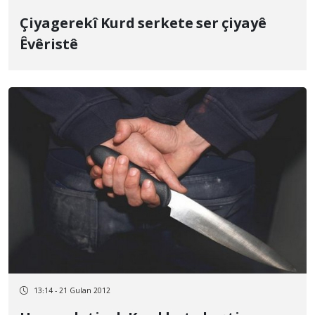
Çiyagerekî Kurd serkete ser çiyayê
Êvêristê
13:14 - 21 Gulan 2012