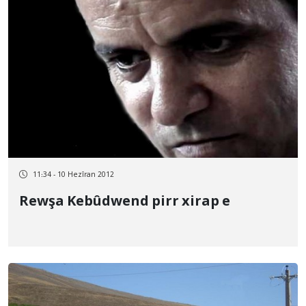
11:34 - 10 Hezîran 2012
Rewşa Kebûdwend pirr xirap e