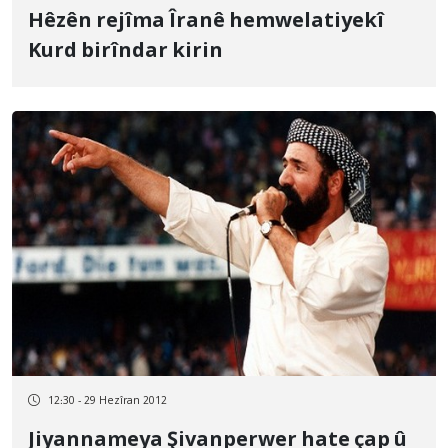
Hêzên rejîma Îranê hemwelatiyekî
Kurd birîndar kirin
12:30 - 29 Hezîran 2012
Jiyannameya Şivanperwer hate çap û