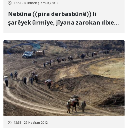
12:51 - 4 Tîrmeh (Temûz) 2012
Nebûna ((pira derbasbûnê)) li
şarêyek ûrmîye, jîyana zarokan dixe
hemberî metirsîyê
12:35 - 29 Hezîran 2012