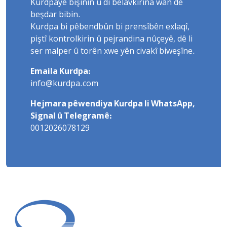
Kurdpayê bişînin û di belavkirina wan de
beşdar bibin.
Kurdpa bi pêbendbûn bi prensîbên exlaqî,
piştî kontrolkirin û pejrandina nûçeyê, dê li
ser malper û torên xwe yên civakî biweşîne.
Emaila Kurdpa:
info@kurdpa.com
Hejmara pêwendiya Kurdpa li WhatsApp,
Signal û Telegramê:
0012026078129