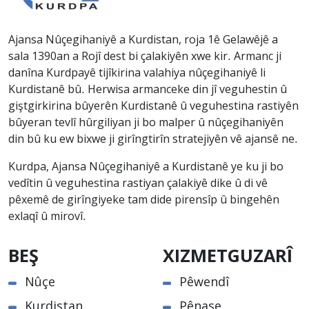
Ajansa Nûçegihaniyê a Kurdistan, roja 1ê Gelawêjê a
sala 1390an a Rojî dest bi çalakiyên xwe kir. Armanc ji
danîna Kurdpayê tijîkirina valahiya nûçegihaniyê li
Kurdistanê bû. Herwisa armanceke din jî veguhestin û
giştgirkirina bûyerên Kurdistanê û veguhestina rastiyên
bûyeran tevlî hûrgiliyan ji bo malper û nûçegihaniyên
din bû ku ew bixwe ji girîngtirîn stratejiyên vê ajansê ne.
Kurdpa, Ajansa Nûçegihaniyê a Kurdistanê ye ku ji bo
vedîtin û veguhestina rastiyan çalakiyê dike û di vê
pêxemê de girîngiyeke tam dide pirensîp û bingehên
exlaqî û mirovî.
BEŞ
XIZMETGUZARÎ
Nûçe
Pêwendî
Kurdistan
Pênase