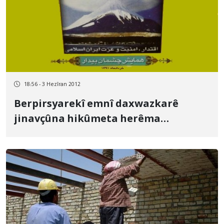
18:56 - 3 Hezîran 2012
Berpirsyarekî emnî daxwazkarê
jinavçûna hikûmeta herêma
Kurdistanê ye