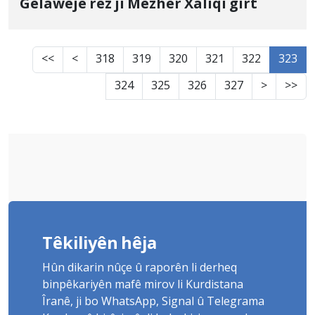
Gelawêjê rêz ji Mezher Xaliqî girt
<<
<
318
319
320
321
322
323
324
325
326
327
>
>>
Têkiliyên hêja
Hûn dikarin nûçe û raporên li derheq
binpêkariyên mafê mirov li Kurdistana
Îranê, ji bo WhatsApp, Signal û Telegrama