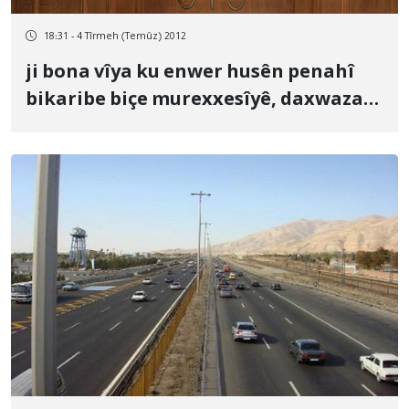
18:31 - 4 Tîrmeh (Temûz) 2012
ji bona vîya ku enwer husên penahî
bikaribe biçe murexxesîyê, daxwaza
250 milyon tumetan barimte jê hat
kirin