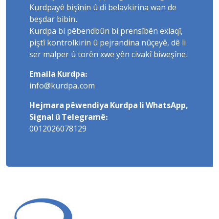
Kurdpayê bişînin û di belavkirina wan de
beşdar bibin.
Kurdpa bi pêbendbûn bi prensîbên exlaqî,
piştî kontrolkirin û pejrandina nûçeyê, dê li
ser malper û torên xwe yên civakî biweşîne.
Emaila Kurdpa:
info@kurdpa.com
Hejmara pêwendiya Kurdpa li WhatsApp,
Signal û Telegramê:
0012026078129