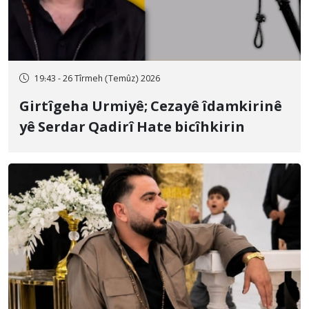
19:43 - 26 Tîrmeh (Temûz) 2026
Girtîgeha Urmiyê; Cezayê îdamkirinê
yê Serdar Qadirî Hate bicîhkirin