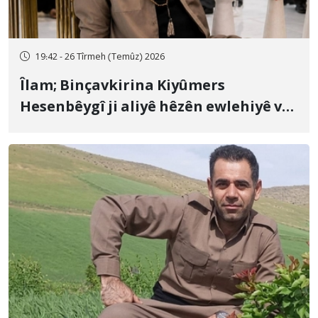
19:42 - 26 Tîrmeh (Temûz) 2026
Îlam; Binçavkirina Kiyûmers
Hesenbêygî ji aliyê hêzên ewlehiyê ve
û veguhestina wî bo cihekî nediyar