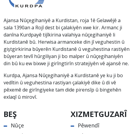
Ajansa Nûçegihaniyê a Kurdistan, roja 1ê Gelawêjê a
sala 1390an a Rojî dest bi çalakiyên xwe kir. Armanc ji
danîna Kurdpayê tijîkirina valahiya nûçegihaniyê li
Kurdistanê bû. Herwisa armanceke din jî veguhestin û
giştgirkirina bûyerên Kurdistanê û veguhestina rastiyên
bûyeran tevlî hûrgiliyan ji bo malper û nûçegihaniyên
din bû ku ew bixwe ji girîngtirîn stratejiyên vê ajansê ne.
Kurdpa, Ajansa Nûçegihaniyê a Kurdistanê ye ku ji bo
vedîtin û veguhestina rastiyan çalakiyê dike û di vê
pêxemê de girîngiyeke tam dide pirensîp û bingehên
exlaqî û mirovî.
BEŞ
XIZMETGUZARÎ
Nûçe
Pêwendî