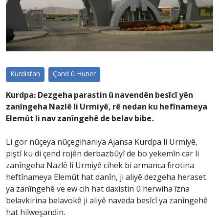
Kurdistan
Çand û Huner
Kurdpa: Dezgeha parastin û navendên besîcî yên
zanîngeha Nazlê li Urmiyê, rê nedan ku hefînameya
Elemût li nav zanîngehê de belav bibe.
Li gor nûçeya nûçegihaniya Ajansa Kurdpa li Urmiyê,
piştî ku di çend rojên derbazbûyî de bo yekemîn car li
zanîngeha Nazlê li Urmiyê cihek bi armanca firotina
heftînameya Elemût hat danîn, ji aliyê dezgeha heraset
ya zanîngehê ve ew cih hat daxistin û herwiha îzna
belavkirina belavokê ji aliyê naveda besîcî ya zanîngehê
hat hilweşandin.