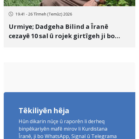
19:41 - 26 Tîrmeh (Temûz) 2026
Urmiye; Dadgeha Bilind a Îranê
cezayê 10 sal û rojek girtîgeh ji bo
Yûnis Nebîzade piştrast kir
Têkiliyên hêja
Hûn dikarin nûçe û raporên li derheq
binpêkariyên mafê mirov li Kurdistana
Îranê, ji bo WhatsApp, Signal û Telegrama