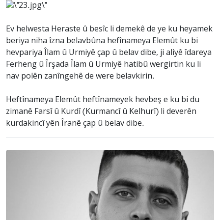
Ev helwesta Heraste û besîc li demekê de ye ku heyamek
beriya niha îzna belavbûna hefînameya Elemût ku bi
hevpariya Îlam û Urmiyê çap û belav dibe, ji aliyê îdareya
Ferheng û Îrşada Îlam û Urmiyê hatibû wergirtin ku li
nav polên zanîngehê de were belavkirin.
Heftînameya Elemût heftînameyek hevbeş e ku bi du
zimanê Farsî û Kurdî (Kurmancî û Kelhurî) li deverên
kurdakincî yên Îranê çap û belav dibe.