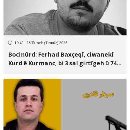
19:43 - 26 Tîrmeh (Temûz) 2026
Bocinûrd; Ferhad Baxçeqî, ciwanekî
Kurd ê Kurmanc, bi 3 sal girtîgeh û 74
qamçîyan hat cezakirin