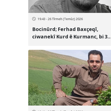
19:43 - 26 Tîrmeh (Temûz) 2026
Bocinûrd; Ferhad Baxçeqî,
ciwanekî Kurd ê Kurmanc, bi 3
sal girtîgeh û 74 qamçîyan hat
cezakirin