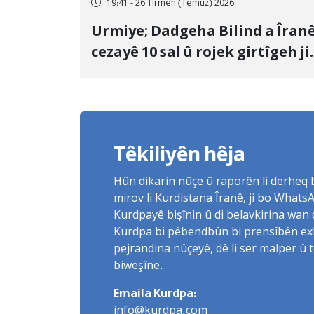
19:41 - 26 Tîrmeh (Temûz) 2026
Urmiye; Dadgeha Bilind a Îran
cezayê 10 sal û rojek girtîgeh ji
bo Yûnis Nebîzade piştrast kir
Têkiliyên hêja
Hûn dikarin nûçe û raporên li derheq
mirov li Kurdistana Îranê, ji bo What
Kurdpayê bişînin û di belavkirina wan 
Kurdpa bi pêbendbûn bi prensîbên exlaq
pejrandina nûçeyê, dê li ser malper û 
biweşîne.
Emaila Kurdpa:
info@kurdpa.com