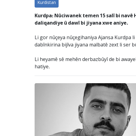
Kurdistan
Kurdpa: Nûciwanek temen 15 salî bi navê H
daliqandiye û dawî bi jiyana xwe aniye.
Li gor nûçeya nûçegihaniya Ajansa Kurdpa li S
dabînkirina bijîva jiyana malbatê zext li ser b
Li heyamê sê mehên derbazbûyî de bi awaye
hatiye.