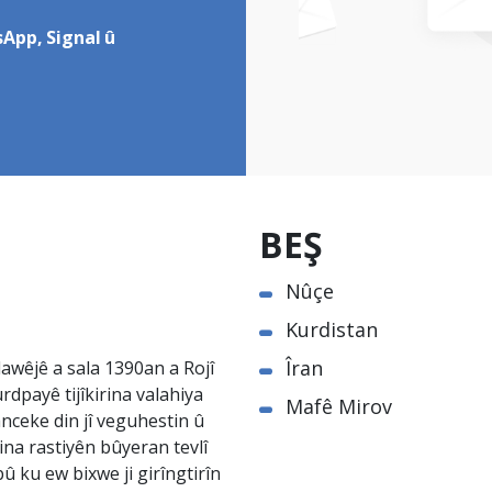
App, Signal û
BEŞ
Nûçe
Kurdistan
Îran
awêjê a sala 1390an a Rojî
rdpayê tijîkirina valahiya
Mafê Mirov
nceke din jî veguhestin û
na rastiyên bûyeran tevlî
û ku ew bixwe ji girîngtirîn