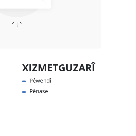
XIZMETGUZARÎ
Pêwendî
Pênase