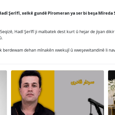
adî Şerîfî, xelkê gundê Pîromeran ya ser bi beşa Mîreda 
eqizê, Hadî Şerîfî ji malbatek dest kurt û hejar de jiyan dik
û.
k berdewam dehan mînakên xwekujî û xweşewitandinê li nav