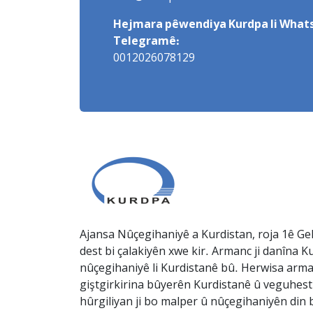
Hejmara pêwendiya Kurdpa li Whats
Telegramê:
0012026078129
Ajansa Nûçegihaniyê a Kurdistan, roja 1ê Gel
dest bi çalakiyên xwe kir. Armanc ji danîna Ku
nûçegihaniyê li Kurdistanê bû. Herwisa arma
giştgirkirina bûyerên Kurdistanê û veguhesti
hûrgiliyan ji bo malper û nûçegihaniyên din b