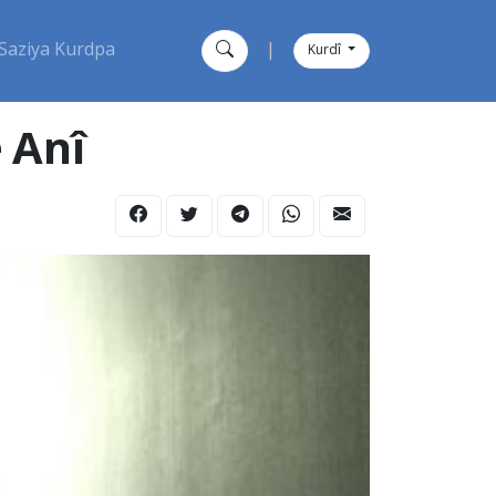
Saziya Kurdpa
|
Kurdî
 Anî