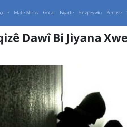
çe
Mafê Mirov
Gotar
Bijarte
Hevpeywîn
Pênase
izê Dawî Bi Jiyana Xwe