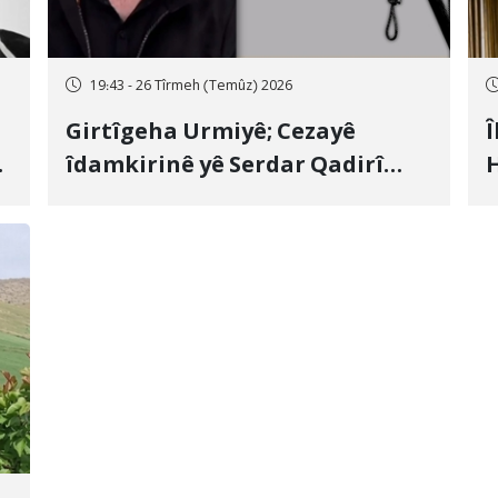
19:43 - 26 Tîrmeh (Temûz) 2026
Girtîgeha Urmiyê; Cezayê
Î
îdamkirinê yê Serdar Qadirî
H
Hate bicîhkirin
e
c