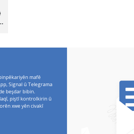
ê
 binpêkariyên mafê
sApp, Signal û Telegrama
de beşdar bibin.
î, piştî kontrolkirin û
torên xwe yên civakî