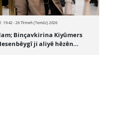
19:42 - 26 Tîrmeh (Temûz) 2026
lam; Binçavkirina Kiyûmers
esenbêygî ji aliyê hêzên
wlehiyê ve û veguhestina wî bo
ihekî nediyar