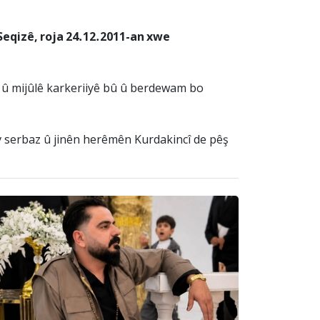
Seqizê, roja 24.12.2011-an xwe
ir û mijûlê karkeriiyê bû û berdewam bo
 serbaz û jinên herêmên Kurdakincî de pêş