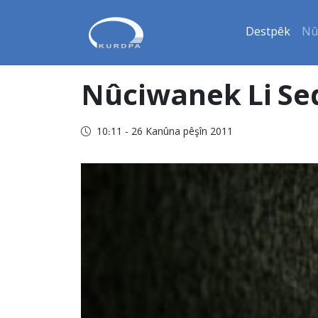
Destpêk
Nû
Nûciwanek Li Seq
10:11 - 26 Kanûna pêşîn 2011