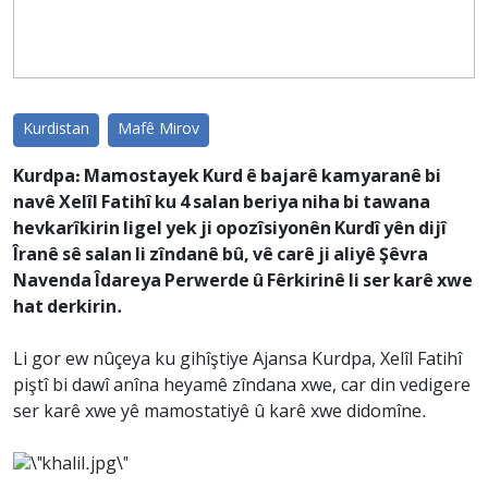
Kurdistan
Mafê Mirov
Kurdpa: Mamostayek Kurd ê bajarê kamyaranê bi
navê Xelîl Fatihî ku 4 salan beriya niha bi tawana
hevkarîkirin ligel yek ji opozîsiyonên Kurdî yên dijî
Îranê sê salan li zîndanê bû, vê carê ji aliyê Şêvra
Navenda Îdareya Perwerde û Fêrkirinê li ser karê xwe
hat derkirin.
Li gor ew nûçeya ku gihîştiye Ajansa Kurdpa, Xelîl Fatihî
piştî bi dawî anîna heyamê zîndana xwe, car din vedigere
ser karê xwe yê mamostatiyê û karê xwe didomîne.