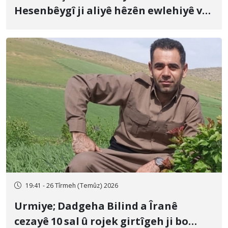
Hesenbêygî ji aliyê hêzên ewlehiyê ve
û veguhestina wî bo cihekî nediyar
19:41 - 26 Tîrmeh (Temûz) 2026
Urmiye; Dadgeha Bilind a Îranê
cezayê 10 sal û rojek girtîgeh ji bo