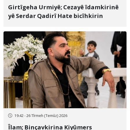
Girtîgeha Urmiyê; Cezayê îdamkirinê
yê Serdar Qadirî Hate bicîhkirin
19:42 - 26 Tîrmeh (Temûz) 2026
Îlam; Binçavkirina Kiyûmers