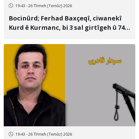
19:43 - 26 Tîrmeh (Temûz) 2026
Bocinûrd; Ferhad Baxçeqî, ciwanekî
Kurd ê Kurmanc, bi 3 sal girtîgeh û 74
qamçîyan hat cezakirin
19:43 - 26 Tîrmeh (Temûz) 2026