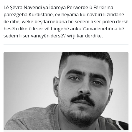
Lê Şêvra Navendî ya Îdareya Perwerde û Fêrkirina
parêzgeha Kurdistanê, ev heyama ku navbirî li zîndanê
de dibe, weke beşdarnebûna bê sedem li ser polên dersê
hesêb dike û li ser vê bingehê anku \"amadenebûna bê
sedem li ser vaneyên dersê\" wî ji kar derdike.