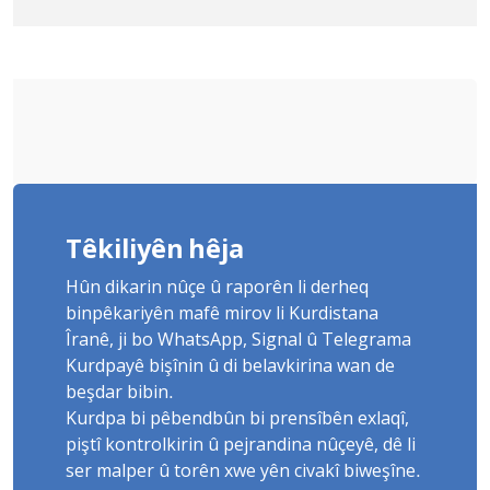
Yûnis Nebîzade piştrast kir
Têkiliyên hêja
Hûn dikarin nûçe û raporên li derheq
binpêkariyên mafê mirov li Kurdistana
Îranê, ji bo WhatsApp, Signal û Telegrama
Kurdpayê bişînin û di belavkirina wan de
beşdar bibin.
Kurdpa bi pêbendbûn bi prensîbên exlaqî,
piştî kontrolkirin û pejrandina nûçeyê, dê li
ser malper û torên xwe yên civakî biweşîne.