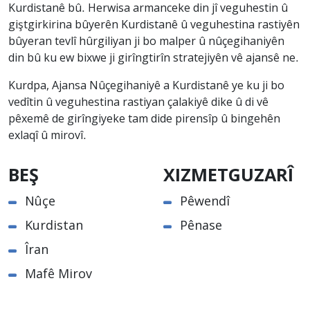
Kurdistanê bû. Herwisa armanceke din jî veguhestin û
giştgirkirina bûyerên Kurdistanê û veguhestina rastiyên
bûyeran tevlî hûrgiliyan ji bo malper û nûçegihaniyên
din bû ku ew bixwe ji girîngtirîn stratejiyên vê ajansê ne.
Kurdpa, Ajansa Nûçegihaniyê a Kurdistanê ye ku ji bo
vedîtin û veguhestina rastiyan çalakiyê dike û di vê
pêxemê de girîngiyeke tam dide pirensîp û bingehên
exlaqî û mirovî.
BEŞ
XIZMETGUZARÎ
Nûçe
Pêwendî
Kurdistan
Pênase
Îran
Mafê Mirov