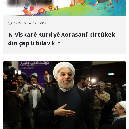
13:28 - 5 Hezîran 2013
Nivîskarê Kurd yê Xorasanî pirtûkek
din çap û bilav kir