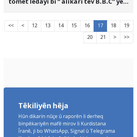
tomet lêdayî bi “ alîkarî tev B.B.C” yê
bê dan
<<
<
12
13
14
15
16
17
18
19
20
21
>
>>
Têkiliyên hêja
Hûn dikarin nûçe û raporên li derheq
binpêkariyên mafê mirov li Kurdistana
Îranê, ji bo WhatsApp, Signal û Telegrama