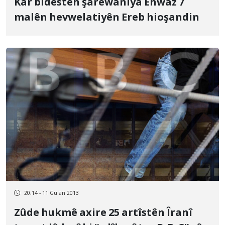
Kar bidestên şarewaniya Ehwaz 7
malên hevwelatiyên Ereb hioşandin
20:14 - 11 Gulan 2013
Zûde hukmê axire 25 artîstên Îranî