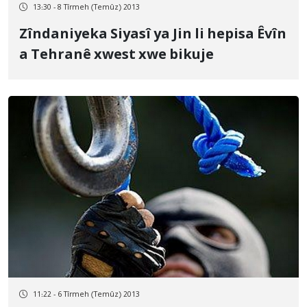
13:30 - 8 Tîrmeh (Temûz) 2013
Zîndaniyeka Siyasî ya Jin li hepisa Êvîn
a Tehranê xwest xwe bikuje
11:22 - 6 Tîrmeh (Temûz) 2013