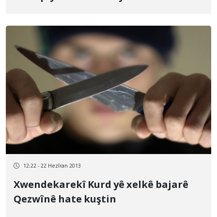
12:22 - 22 Hezîran 2013
Xwendekarekî Kurd yê xelkê bajarê
Qezwînê hate kuştin