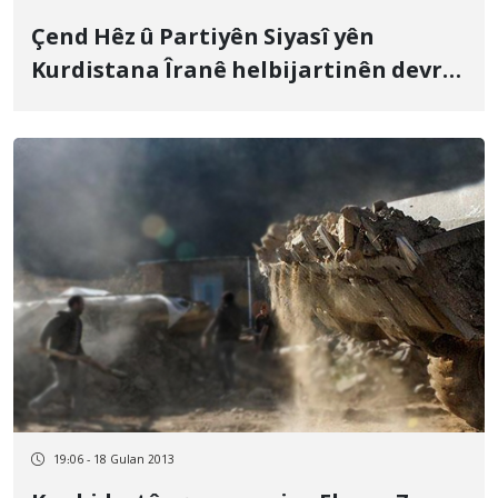
Çend Hêz û Partiyên Siyasî yên
Kurdistana Îranê helbijartinên devra
11’an Serokkomariya Îranê baykut
kirin
19:06 - 18 Gulan 2013