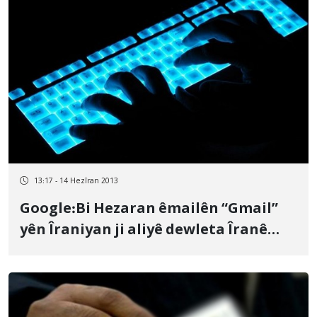
13:17 - 14 Hezîran 2013
Google:Bi Hezaran êmailên “Gmail”
yên Îraniyan ji aliyê dewleta Îranê
êrîş ser wan hatiye kirin