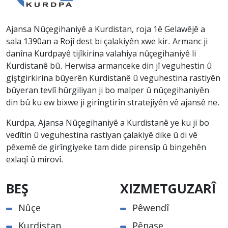
Ajansa Nûçegihaniyê a Kurdistan, roja 1ê Gelawêjê a
sala 1390an a Rojî dest bi çalakiyên xwe kir. Armanc ji
danîna Kurdpayê tijîkirina valahiya nûçegihaniyê li
Kurdistanê bû. Herwisa armanceke din jî veguhestin û
giştgirkirina bûyerên Kurdistanê û veguhestina rastiyên
bûyeran tevlî hûrgiliyan ji bo malper û nûçegihaniyên
din bû ku ew bixwe ji girîngtirîn stratejiyên vê ajansê ne.
Kurdpa, Ajansa Nûçegihaniyê a Kurdistanê ye ku ji bo
vedîtin û veguhestina rastiyan çalakiyê dike û di vê
pêxemê de girîngiyeke tam dide pirensîp û bingehên
exlaqî û mirovî.
BEŞ
XIZMETGUZARÎ
Nûçe
Pêwendî
Kurdistan
Pênase