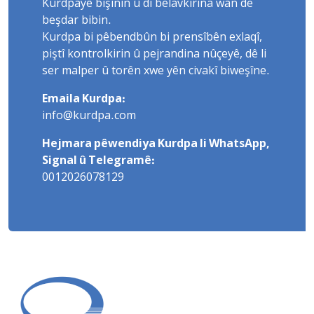
Kurdpayê bişînin û di belavkirina wan de
beşdar bibin.
Kurdpa bi pêbendbûn bi prensîbên exlaqî,
piştî kontrolkirin û pejrandina nûçeyê, dê li
ser malper û torên xwe yên civakî biweşîne.
Emaila Kurdpa:
info@kurdpa.com
Hejmara pêwendiya Kurdpa li WhatsApp,
Signal û Telegramê:
0012026078129