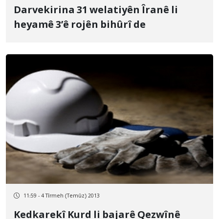
Darvekirina 31 welatiyên Îranê li
heyamê 3’ê rojên bihûrî de
11:59 - 4 Tîrmeh (Temûz) 2013
Kedkarekî Kurd li bajarê Qezwînê