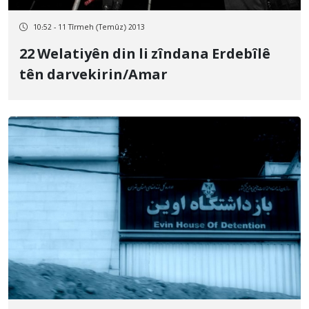
10:52 - 11 Tîrmeh (Temûz) 2013
22 Welatiyên din li zîndana Erdebîlê
tên darvekirin/Amar