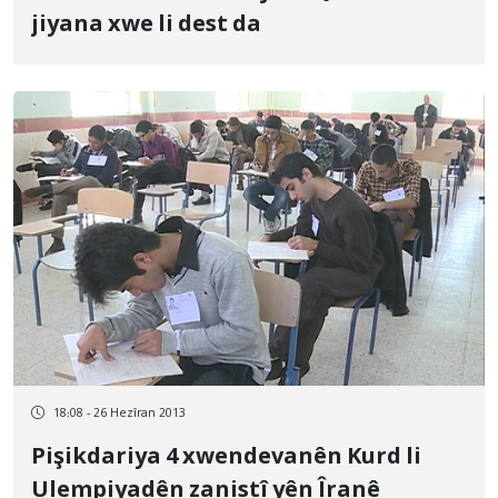
jiyana xwe li dest da
18:08 - 26 Hezîran 2013
Pişikdariya 4 xwendevanên Kurd li
Ulempiyadên zanistî yên Îranê