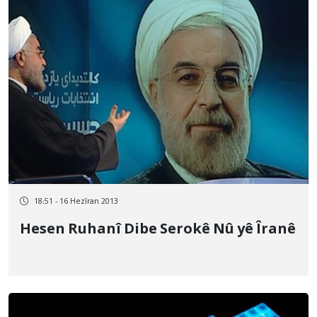
18:51 - 16 Hezîran 2013
Hesen Ruhanî Dibe Serokê Nû yê Îranê