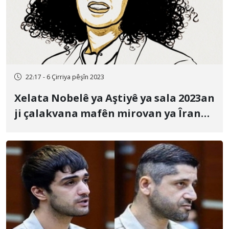
22:17 - 6 Çirriya pêşîn 2023
Xelata Nobelê ya Aştiyê ya sala 2023an
ji çalakvana mafên mirovan ya Îranê
Nergês Mihemedî re hat dayîn