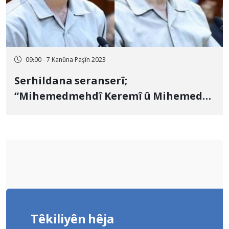
09:00 - 7 Kanûna Paşîn 2023
Serhildana seranserî;
“Mihemedmehdî Keremî û Mihemed
Husêyn” îdam kirin
Têkiliyên hêja