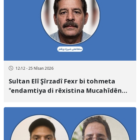
12:12 - 25 Nîsan 2026
Sultan Elî Şîrzadî Fexr bi tohmeta
"endamtiya di rêxistina Mucahîdên
Xeliq" û "hevkariya bi Îsraîlê re" hat
îdamkirin.