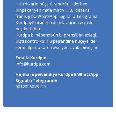
Hûn dikarin nûçe û raporên li derheq
binpêkariyên mafê mirov li Kurdistana
Îranê, ji bo WhatsApp, Signal û Telegrama
Kurdpayê bişînin û di belavkirina wan de
beşdar bibin.
Kurdpa bi pêbendbûn bi prensîbên exlaqî,
piştî kontrolkirin û pejrandina nûçeyê, dê li
ser malper û torên xwe yên civakî biweşîne.
Emaila Kurdpa:
info@kurdpa.com
Hejmara pêwendiya Kurdpa li WhatsApp,
Signal û Telegramê:
0012026078129