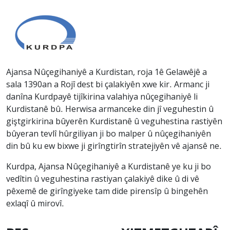
Ajansa Nûçegihaniyê a Kurdistan, roja 1ê Gelawêjê a
sala 1390an a Rojî dest bi çalakiyên xwe kir. Armanc ji
danîna Kurdpayê tijîkirina valahiya nûçegihaniyê li
Kurdistanê bû. Herwisa armanceke din jî veguhestin û
giştgirkirina bûyerên Kurdistanê û veguhestina rastiyên
bûyeran tevlî hûrgiliyan ji bo malper û nûçegihaniyên
din bû ku ew bixwe ji girîngtirîn stratejiyên vê ajansê ne.
Kurdpa, Ajansa Nûçegihaniyê a Kurdistanê ye ku ji bo
vedîtin û veguhestina rastiyan çalakiyê dike û di vê
pêxemê de girîngiyeke tam dide pirensîp û bingehên
exlaqî û mirovî.