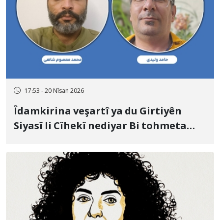
17:53 - 20 Nîsan 2026
Îdamkirina veşartî ya du Girtiyên
Siyasî li Cîhekî nediyar Bi tohmeta
Muharebe û Sîxuriyê; Mihemed
Meisûm Şahî û Hamid Velîdî