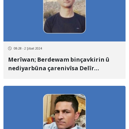
08:28 - 2 Şibat 2024
Merîwan; Berdewam binçavkirin û
nediyarbûna çarenivîsa Delîr
Zahidîpûr