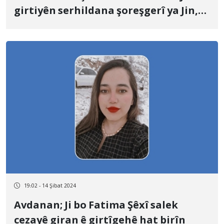
girtiyên serhildana şoreşgerî ya Jin,
Jiyan Azadî yê Bokanê
19:02 - 14 Şibat 2024
Avdanan; Ji bo Fatima Şêxî salek
cezayê giran ê girtîgehê hat birîn