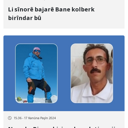
Li sînorê bajarê Bane kolberk
birîndar bû
15:36 - 17 Kanûna Paşîn 2024