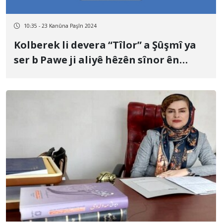
10:35 - 23 Kanûna Paşîn 2024
Kolberek li devera “Tîlor” a Şûşmî ya
ser b Pawe ji aliyê hêzên sînor ên
Iraqê ve hat kuştin