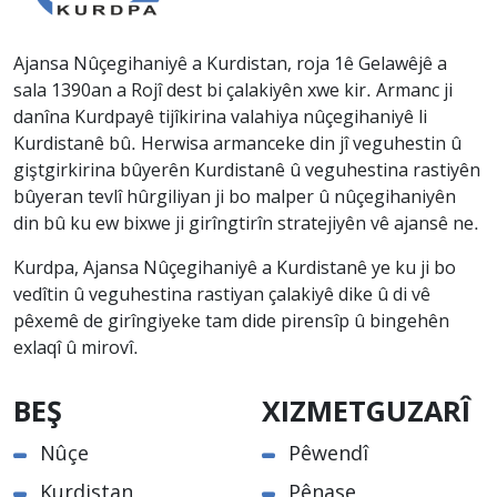
Ajansa Nûçegihaniyê a Kurdistan, roja 1ê Gelawêjê a
sala 1390an a Rojî dest bi çalakiyên xwe kir. Armanc ji
danîna Kurdpayê tijîkirina valahiya nûçegihaniyê li
Kurdistanê bû. Herwisa armanceke din jî veguhestin û
giştgirkirina bûyerên Kurdistanê û veguhestina rastiyên
bûyeran tevlî hûrgiliyan ji bo malper û nûçegihaniyên
din bû ku ew bixwe ji girîngtirîn stratejiyên vê ajansê ne.
Kurdpa, Ajansa Nûçegihaniyê a Kurdistanê ye ku ji bo
vedîtin û veguhestina rastiyan çalakiyê dike û di vê
pêxemê de girîngiyeke tam dide pirensîp û bingehên
exlaqî û mirovî.
BEŞ
XIZMETGUZARÎ
Nûçe
Pêwendî
Kurdistan
Pênase