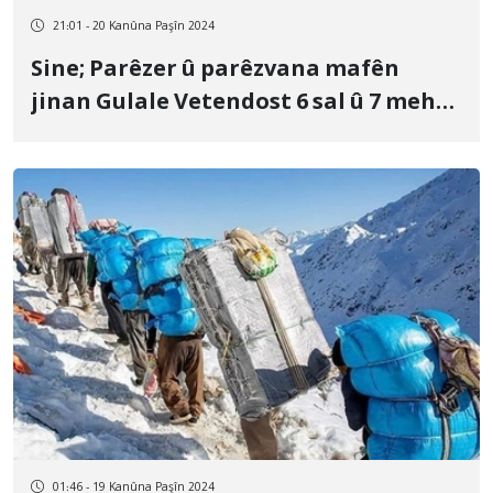
21:01 - 20 Kanûna Paşîn 2024
Sine; Parêzer û parêzvana mafên
jinan Gulale Vetendost 6 sal û 7 meh
cezayê girtîgehê lê hat birîn
01:46 - 19 Kanûna Paşîn 2024