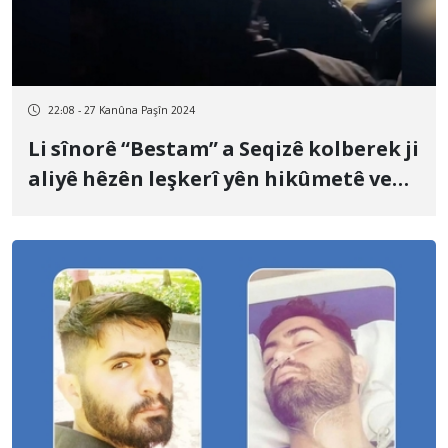
22:08 - 27 Kanûna Paşîn 2024
Li sînorê “Bestam” a Seqizê kolberek ji
aliyê hêzên leşkerî yên hikûmetê ve
hat kuştin