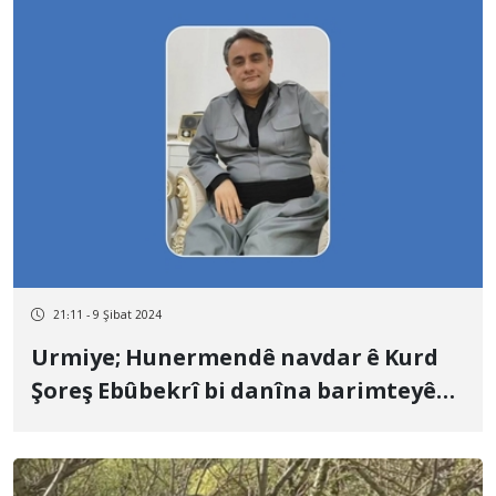
21:11 - 9 Şibat 2024
Urmiye; Hunermendê navdar ê Kurd
Şoreş Ebûbekrî bi danîna barimteyê
hat berdan