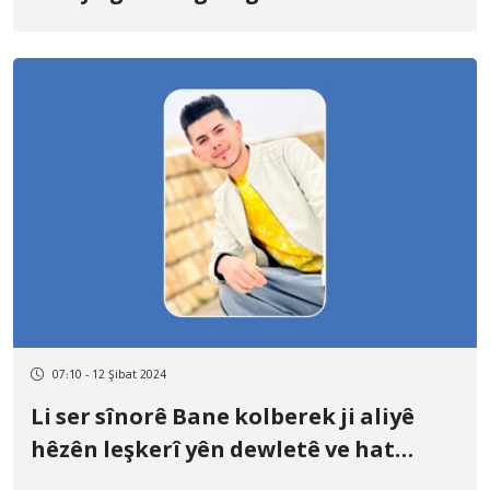
07:10 - 12 Şibat 2024
Li ser sînorê Bane kolberek ji aliyê
hêzên leşkerî yên dewletê ve hat
kuştin