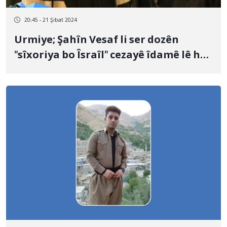
20:45 - 21 Şibat 2024
Urmiye; Şahîn Vesaf li ser dozên
"sîxoriya bo Îsraîl" cezayê îdamê lê hat
birîn