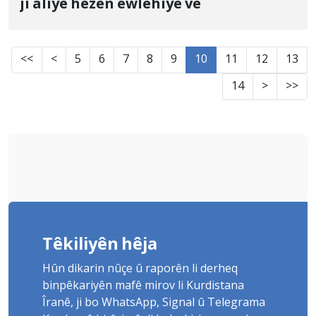
ji aliyê hêzên ewlehiyê ve
<<
<
5
6
7
8
9
10
11
12
13
14
>
>>
Têkiliyên hêja
Hûn dikarin nûçe û raporên li derheq
binpêkariyên mafê mirov li Kurdistana
Îranê, ji bo WhatsApp, Signal û Telegrama