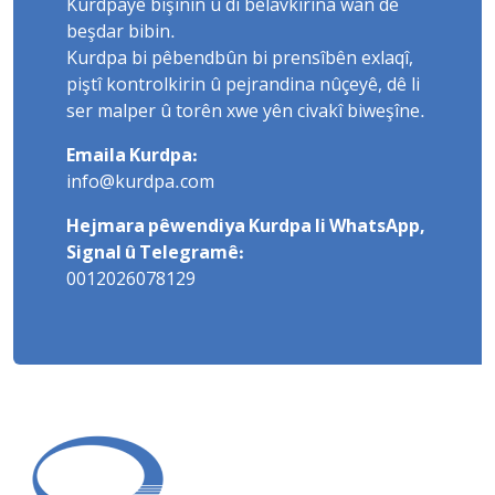
Kurdpayê bişînin û di belavkirina wan de
beşdar bibin.
Kurdpa bi pêbendbûn bi prensîbên exlaqî,
piştî kontrolkirin û pejrandina nûçeyê, dê li
ser malper û torên xwe yên civakî biweşîne.
Emaila Kurdpa:
info@kurdpa.com
Hejmara pêwendiya Kurdpa li WhatsApp,
Signal û Telegramê:
0012026078129