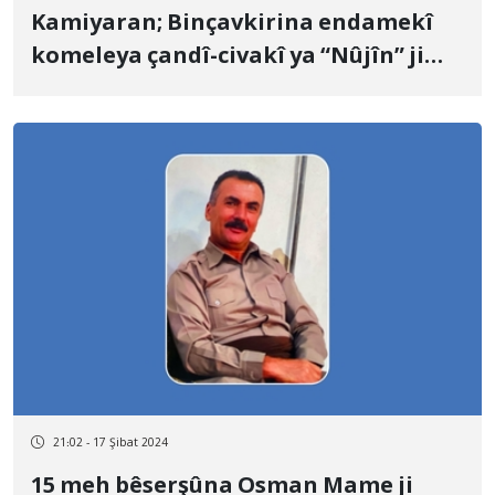
Kamiyaran; Binçavkirina endamekî
komeleya çandî-civakî ya “Nûjîn” ji
aliyê hêzên ewlehiyê ve
21:02 - 17 Şibat 2024
15 meh bêserşûna Osman Mame ji