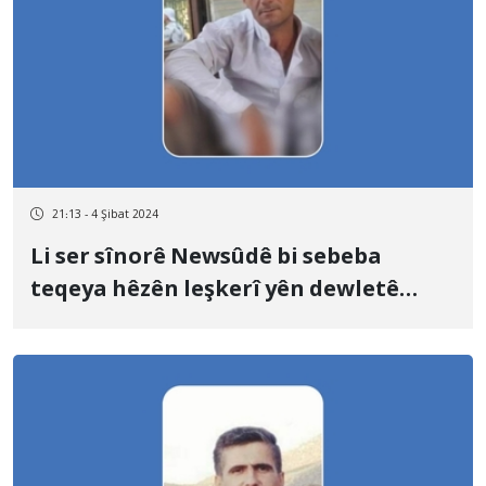
21:13 - 4 Şibat 2024
Li ser sînorê Newsûdê bi sebeba
teqeya hêzên leşkerî yên dewletê
kolberek birîndar bû