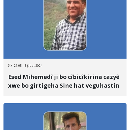
21:05 - 6 Şibat 2024
Esed Mihemedî ji bo cîbicîkirina cazyê
xwe bo girtîgeha Sine hat veguhastin