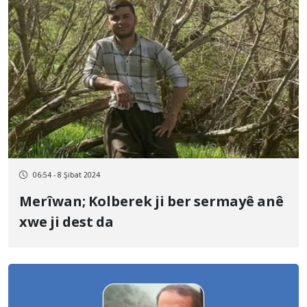
06:54 - 8 Şibat 2024
Merîwan; Kolberek ji ber sermayê anê
xwe ji dest da