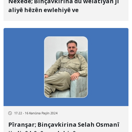
Nexede; Binçavkirina du welatiyan ji
aliyê hêzên ewlehiyê ve
17:22 - 16 Kanûna Paşîn 2024
Pîranşar; Binçavkirina Selah Osmanî