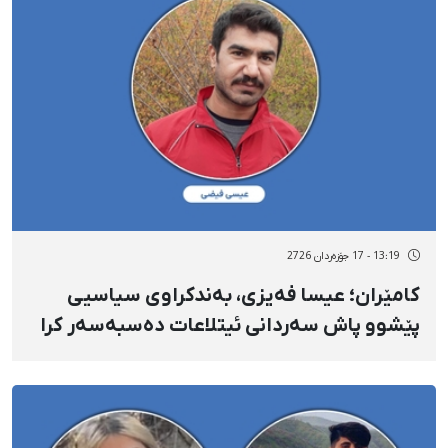
13:19 - 17 جۆزەردان 2726
کامێران؛ عیسا فەیزی، بەندکراوی سیاسیی
پێشوو پاش سەردانی ئیتلاعات دەسبەسەر کرا