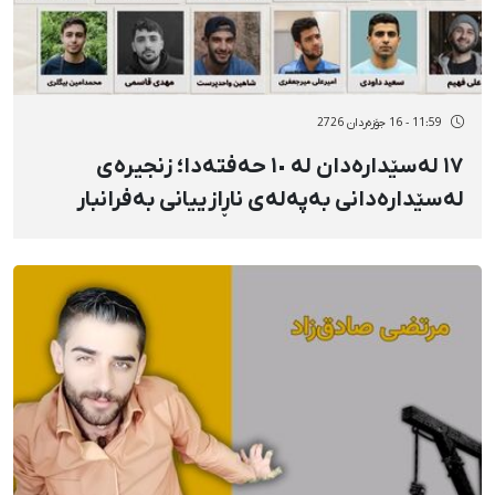
11:59 - 16 جۆزەردان 2726
١٧ لەسێدارەدان لە ١٠ حەفتەدا؛ زنجیرەی
لەسێدارەدانی بەپەلەی ناڕازییانی بەفرانبار