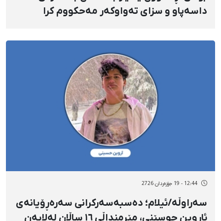
داسەپاو و سزای تەواوکەر مەحکووم کرا
12:44 - 19 جۆزەردان 2726
سەراوڵە/ئیلام؛ دەسبەسەرکرانی سەرەڕۆیانەی
ئاروین حوسێنی، مێرمنداڵی ١٦ ساڵان لەلایەن