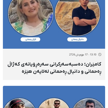
13:10 - 17 جۆزەردان 2726
کامێران؛ دەسبەسەرکرانی سەرەڕۆیانەی کەژاڵ
ڕەحمانی و دانیال ڕەحمانی لەلایەن هێزە
ئەمنییەتییەکانەوە