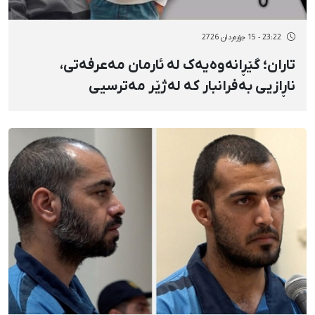
23:22 - 15 جۆزەردان 2726
تاران؛ گێڕانەوەیەک لە ئارمان مەعرفەتی،
ناڕازیی بەفرانبار کە لەژێر مەترسیی
سێدارەدایە