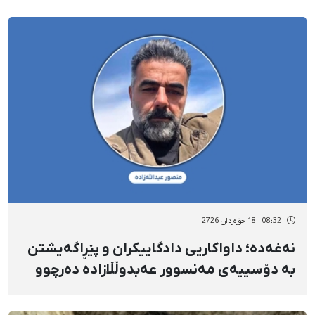
08:32 - 18 جۆزەردان 2726
نەغەدە؛ داواکاریی دادگاییکران و پێڕاگەیشتن
بە دۆسییەی مەنسوور عەبدوڵڵازادە دەرچوو