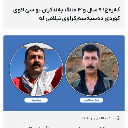
کەرەج؛ ۹ ساڵ و ۳ مانگ بەندکران بۆ سێ لاوی
کوردی دەسبەسەرکراوی ئیلامی لە
ناڕەزایەتییەکانی بەفرانبار؛ محەممەدئەمین
شەمسی، ئەمیر ئێمرایی و کامیار ئێمرایی
22:02 - 10 جۆزەردان 2726