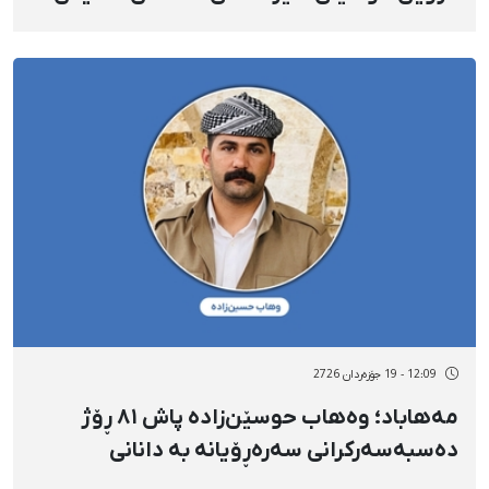
هێزە ئەمنییەتییەکانەوە
12:09 - 19 جۆزەردان 2726
مەهاباد؛ وەهاب حوسێن‌زادە پاش ٨١ ڕۆژ
دەسبەسەرکرانی سەرەڕۆیانە بە دانانی
بارمتەی قورس ئازاد کرا