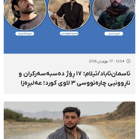
12:54 - 17 جۆزەردان 2726
ئاسمان‌ئاباد/ئیلام؛ ١٧ ڕۆژ دەسبەسەرکران و
ناڕوونیی چارەنووسی ٣ لاوی کورد؛ عەلیڕەزا
قاسم‌نژاد، ئارمین ئەسەدیان، ئەحمەدڕەزا
کوهزادیانی