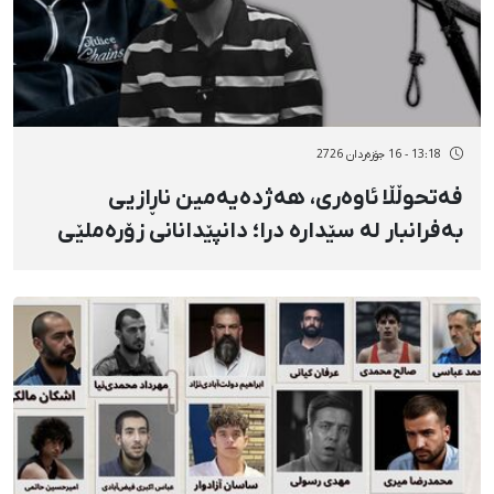
13:18 - 16 جۆزەردان 2726
فەتحوڵڵا ئاوەری، هەژدەیەمین ناڕازیی
بەفرانبار لە سێدارە درا؛ دانپێدانانی زۆرەملێی
ئەو بڵاو کرایەوە