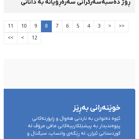
ڕۆژ دەسبەسەرکرانی سەرەڕۆیانە بە دانانی
بارمتەی قورس ئازاد کرا
11
10
9
8
7
6
5
4
3
<
<<
>>
>
12
خوێنەرانی بەڕێز
ئێوە دەتوانن بە ناردنی هەواڵ و ڕاپۆرتەکانی
پێوەندیدار بە پیشێلکارییەکانی مافی مرۆڤ لە
کوردستانی ئێران، لە ڕێگەی واتساپ، سیگناڵ و