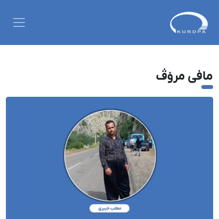
مافی مرۆڤ