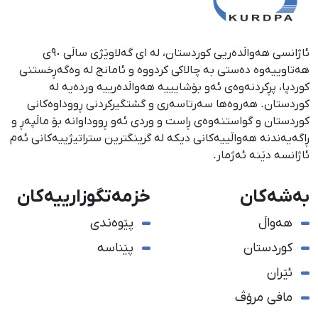
ئاژانسی هەواڵدەریی کوردستان، لە ١ی گەلاوێژی ساڵی ٩٠ی
هەتاوییەوە دەستی بە چالاکی کردووە و ئامانج لە وەگەڕخستنی
كوردپا، پڕكردنەوەی ئەو بۆشایییە هەواڵدەرییە وردەیە لە
كوردستان. هەروەها سەرتاسەری و گشتگیركردنی ڕووداوەكانی
كوردستان و گواستنەوەی ڕاست و وردی ئەو ڕووداوانە بۆ ماڵپەڕ و
ڕاگەیەندنە هەواڵییەكانی دیكە لە گرینگترین ستراتیژییەكانی ئەم
ئاژانسە دێنە ئەژمار.
بەشەکان
خزمەتگوزارییەکان
هەواڵ
پێوەندی
کوردستان
پێناسە
ئێران
مافی مرۆڤ