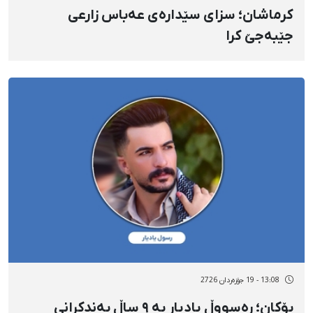
کرماشان؛ سزای سێدارەی عەباس زارعی
جێبەجێ کرا
13:08 - 19 جۆزەردان 2726
بۆکان؛ ڕەسووڵ یادیار بە ٩ ساڵ بەندکرانی