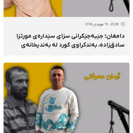
23:30 - 15 جۆزەردان 2726
دامغان؛ جێبەجێکرانی سزای سێدارەی مورتزا
سادق‌زادە، بەندکراوی کورد لە بەندیخانەی
ناوەندیی دامغان