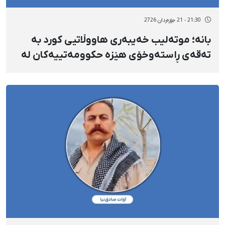
21:30 - 21 جۆزەردان 2726
بانە؛ موتەلیب خەیبەری هاووڵاتیی کورد بە
تەقەی ڕاستەوخۆی هێزە حکوومەتییەکان لە
سەری کوژرا