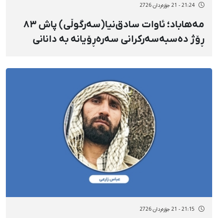
21:24 - 21 جۆزەردان 2726
مەهاباد؛ ئاوات سادق‌نیا(سەرگوڵی) پاش ٨٣
ڕۆژ دەسبەسەرکرانی سەرەڕۆیانە بە دانانی
بارمتەی قورس ئازاد کرا
21:15 - 21 جۆزەردان 2726