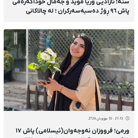
سنە؛ ئازادیی وریا موید و جەماڵ خوداکەرەمی
پاش ٩٦ ڕۆژ دەسبەسەرکران ؛ لە چالاکانی
دەسبەسەرکراوی ناڕەزایەتییەکانی بەفرانبار
21:15 - 10 جۆزەردان 2726
ورمێ؛ فرووزان نەوجەوان(ئیسلامی) پاش ١٧