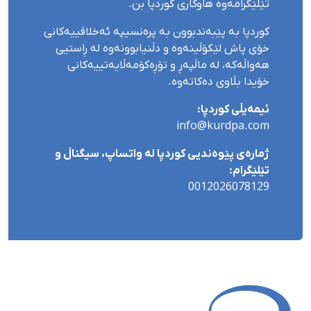
تێلێگرامەوە هاوکاری کوردپا بن.
کوردپا بە پێبەندبوون بە پرەنسیپە ئەخلاقییەکانی
خۆی پاش لێکۆڵینەوە و دڵنیابوونەوە لە ڕاستیی
هەواڵەکە، لە ماڵپەڕ و تۆڕەکۆمەڵایەتییەکانی
خۆیدا بڵاوی دەکاتەوە.
ئیمەیڵی کوردپا:
info@kurdpa.com
ژمارەی پێوەندیی کوردپا لە واتساپ، سیگناڵ و
تێلێگرام:
0012026078129