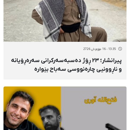
13:35 - 16 جۆزەردان 2726
پیرانشار؛ ٢٣ ڕۆژ دەسبەسەرکرانی سەرەڕۆیانە
و ناڕوونیی چارەنووسی سەباح بێوارە