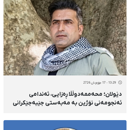
13:29 - 17 جۆزەردان 2726
دێولان؛ محەممەدوڵڵا ڕەزایی، ئەندامی
ئەنجومەنی نۆژین بە مەبەستی جێبەجێکرانی
حوکمی بەندکران ڕەوانەی بەندیخانەی سنە کرا