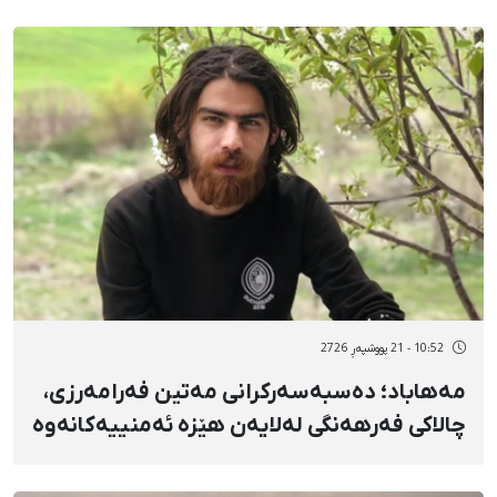
پاسداران کوژرا
10:52 - 21 پووشپەڕ 2726
مەهاباد؛ دەسبەسەرکرانی مەتین فەرامەرزی،
چالاکی فەرهەنگی لەلایەن هێزە ئەمنییەکانەوە
و گواستنەوەی بۆ شوێنێکی نادیار