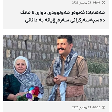
08:40 - 23 پووشپەڕ 2726
مەهاباد؛ ئەنوەر مەولوودی دوای ٤ مانگ
دەسبەسەرکرانی سەرەڕۆیانە بە دانانی
بارمتەی ١٥ میلیارد تمەنی ئازاد کرا
08:36 - 23 پووشپەڕ 2726