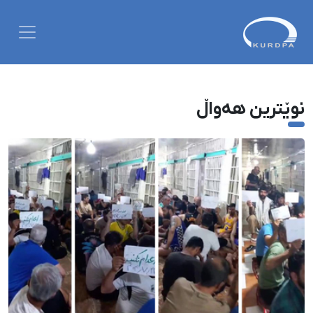
نوێترین هەواڵ