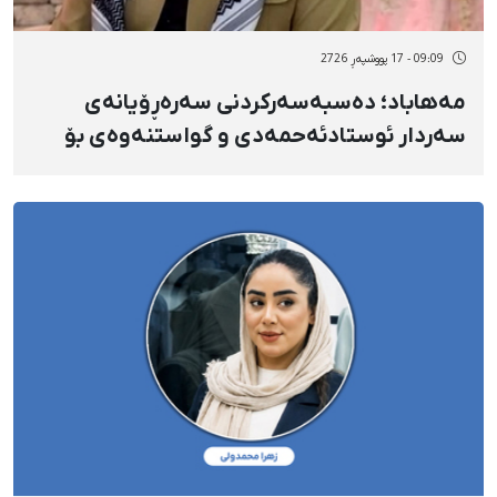
09:09 - 17 پووشپەڕ 2726
مەهاباد؛ دەسبەسەرکردنی سەرەڕۆیانەی
سەردار ئوستادئەحمەدی و گواستنەوەی بۆ
شوێنێکی نادیار