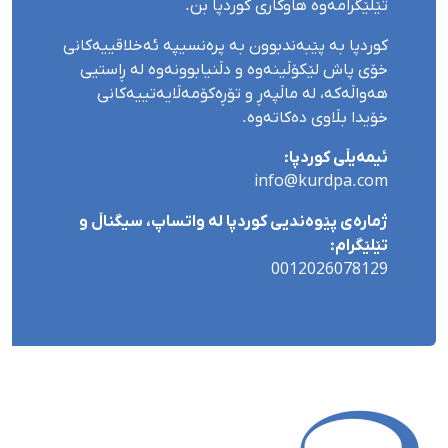
تێلێگرامەوە هاوکاری کوردپا بن.
کوردپا بە پێبەندبوون بە پرەنسیپە ئەخلاقییەکانی
خۆی پاش لێکۆڵینەوە و دڵنیابوونەوە لە ڕاستیی
هەواڵەکە، لە ماڵپەڕ و تۆڕەکۆمەڵایەتییەکانی
خۆیدا بڵاوی دەکاتەوە.
ئیمەیڵی کوردپا:
info@kurdpa.com
ژمارەی پێوەندیی کوردپا لە واتساپ، سیگناڵ و
تێلێگرام:
0012026078129