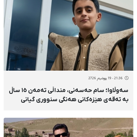
21:36 - 19 پووشپەڕ 2726
سەوڵاوا؛ سام حەسەنی، منداڵی تەمەن ١٥ ساڵ
بە تەقەی هێزەکانی هەنگی سنووری گیانی
لەدەست دا و باوکی بریندار بوو