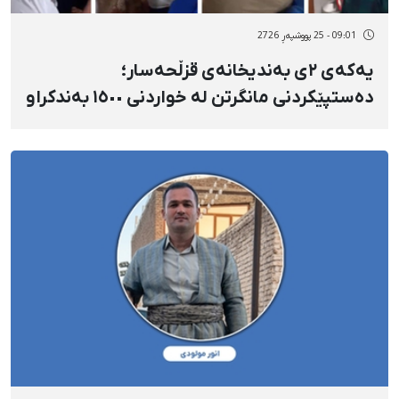
09:01 - 25 پووشپەڕ 2726
یەکەی ٢ی بەندیخانەی قزڵحەسار؛
دەستپێکردنی مانگرتن لە خواردنی ١٥٠٠ بەندکراو
لە ناڕەزایەتی بە جێبەجێکردنی سزای
لەسێدارەدان و پێبەندنەبوونی بەرپرسان بە
بەڵێنەکانیان