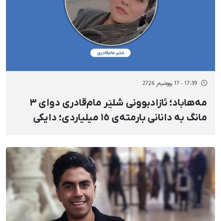
17:39 - 17 پووشپەڕ 2726
مەهاباد؛ ئازادبوونی شلێر مام‌قادری دوای ٣
مانگ بە دانانی بارمتەی ١٥ میلیاردی؛ دایکی
تووشبوو بە شێرپەنجە کە بە توندی ئەشکەنجە
دراوە