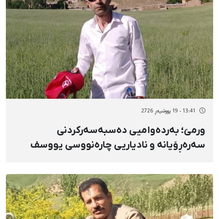
13:41 - 19 پووشپەڕ 2726
ورمێ؛ بەردەوامیی دەسبەسەرکردنی
سەرەڕۆیانە و نادیاریی چارەنووسی یووسف
کولۆنەک‌زاده، وەرگێڕ و مامۆستای زمانی کوردی