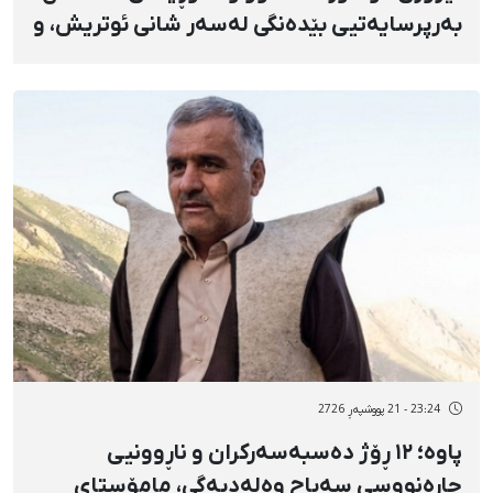
بەرپرسایەتیی بێدەنگی لەسەر شانی ئوتریش، و
٣٧ ساڵ تێرۆریزم بە نێوچاوانی کۆماری
ئیسلامییەوە
23:24 - 21 پووشپەڕ 2726
پاوە؛ ١٢ ڕۆژ دەسبەسەرکران و ناڕوونیی
چارەنووسی سەباح وەلەدبەگی، مامۆستای