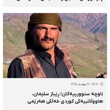
خانەنشینکراو و بەرپرسی گرووپی شاخەوانیی
«نوور»
23:12 - 21 پووشپەڕ 2726
ناوچە سنوورییەکان؛ ڕێباز سلێمان،
هاووڵاتییەکی کوردی خەڵکی هەرێمی
کوردستان، بە دەستڕێژی دۆشکای سپای