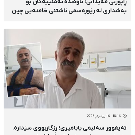
ڕاپۆرتی مەیدانی؛ ناوەندە ئەمنییەکان بۆ
بەشداری لە ڕێوڕەسمی ناشتنی خامنەیی چین
و توێژە جیاوازەکانیان خستووەتە ژێر
گوشارەوە
18:16 - 16 پووشپەڕ 2726
تەیفوور سەلیمی بابامیری؛ ڕزگاربووی سێدارە،