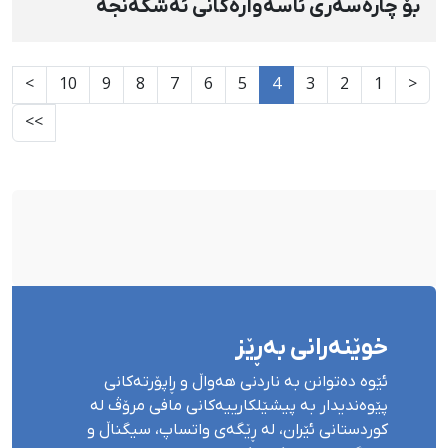
بۆ چارەسەری ئاسەوارەکانی ئەشکەنجە
نەشتەرگەریی بۆ کرا
>
10
9
8
7
6
5
4
3
2
1
<
>>
خوێنەرانی بەڕێز
ئێوە دەتوانن بە ناردنی هەواڵ و ڕاپۆرتەکانی
پێوەندیدار بە پیشێلکارییەکانی مافی مرۆڤ لە
کوردستانی ئێران، لە ڕێگەی واتساپ، سیگناڵ و