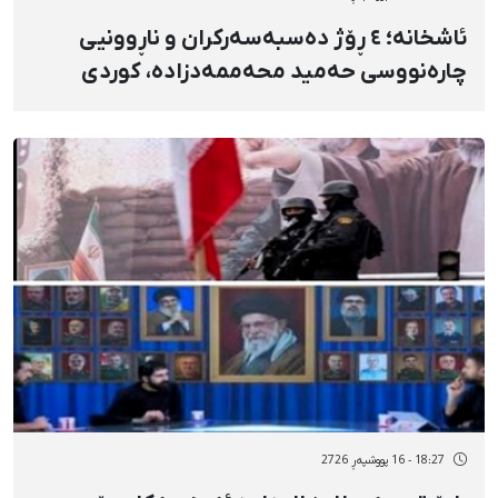
ئاشخانە؛ ٤ ڕۆژ دەسبەسەرکران و ناڕوونیی
چارەنووسی حەمید محەممەدزادە، کوردی
کرمانج و پاڵەوانی زۆرانبازیی چۆخە
18:27 - 16 پووشپەڕ 2726