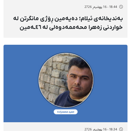
18:44 - 16 پووشپەڕ 2726
بەندیخانەی ئیلام؛ دەیەمین ڕۆژی مانگرتن لە
خواردنی زەهرا محەممەدوەلی لە ٤٦ـەمین
ڕۆژی دەسبەسەرکرانیدا
18:34 - 16 پووشپەڕ 2726