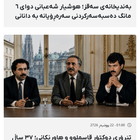
بەندیخانەی سەقز؛ هوشیار شەعبانی دوای ٦
مانگ دەسبەسەرکردنی سەرەڕۆیانە بە دانانی
بارمتە ئازاد کرا
01:00 - 22 پووشپەڕ 2726
تێرۆری دوکتۆر قاسملوو و هاوڕێکانی؛ ٣٧ ساڵ