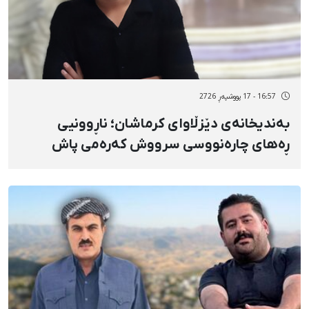
16:57 - 17 پووشپەڕ 2726
بەندیخانەی دێزڵاوای کرماشان؛ ناڕوونیی
ڕەهای چارەنووسی سرووش کەرەمی پاش
تێپەڕبوونی ٦ مانگ و ڕاگرتنی لە ژووری
تاکەکەسیدا تەنانەت یەک پەیوەندیی
کورتیشی نەبووە