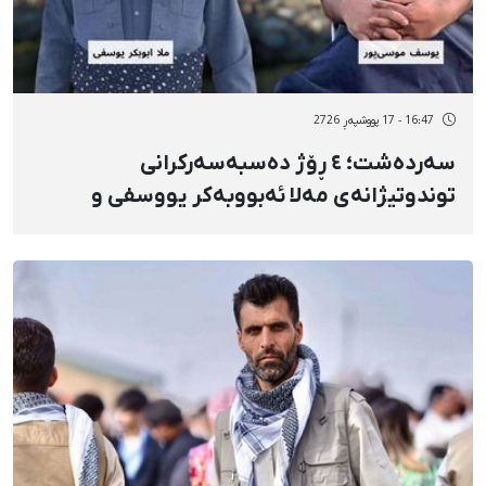
16:47 - 17 پووشپەڕ 2726
سەردەشت؛ ٤ ڕۆژ دەسبەسەرکرانی
توندوتیژانەی مەلا ئەبووبەکر یووسفی و
یوونس مووساپوور و بێهەواڵی لە
چارەنووسیان