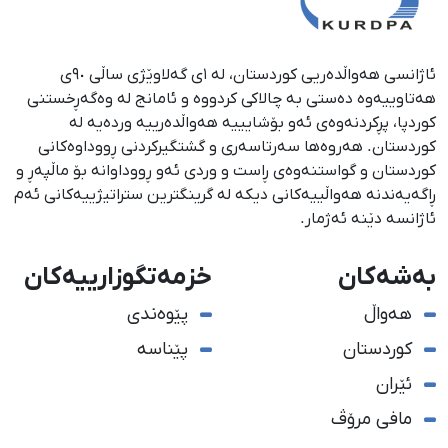
ئاژانسی هەواڵدەریی کوردستان، لە ١ی گەلاوێژی ساڵی ٩٠ی
هەتاوییەوە دەستی بە چالاکی کردووە و ئامانج لە وەگەڕخستنی
كوردپا، پڕكردنەوەی ئەو بۆشایییە هەواڵدەرییە وردەیە لە
كوردستان. هەروەها سەرتاسەری و گشتگیركردنی ڕووداوەكانی
كوردستان و گواستنەوەی ڕاست و وردی ئەو ڕووداوانە بۆ ماڵپەڕ و
ڕاگەیەندنە هەواڵییەكانی دیكە لە گرینگترین ستراتیژییەكانی ئەم
ئاژانسە دێنە ئەژمار.
بەشەکان
خزمەتگوزارییەکان
هەواڵ
پێوەندی
کوردستان
پێناسە
ئێران
مافی مرۆڤ