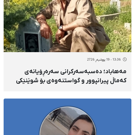
13:36 - 19 پووشپەڕ 2726
مەهاباد؛ دەسبەسەرکرانی سەرەڕۆیانەی
کەماڵ پیرانپوور و گواستنەوەی بۆ شوێنێکی
نادیار