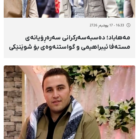
16:33 - 17 پووشپەڕ 2726
مەهاباد؛ دەسبەسەرکرانی سەرەڕۆیانەی
مستەفا ئیبراهیمی و گواستنەوەی بۆ شوێنێکی
نادیار