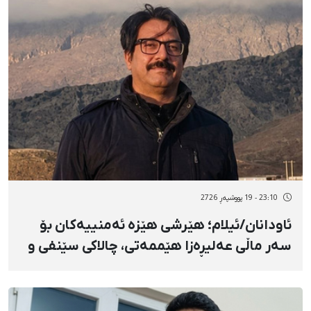
23:10 - 19 پووشپەڕ 2726
ئاودانان/ئیلام؛ هێرشی هێزە ئەمنییەکان بۆ
سەر ماڵی عەلیڕەزا هێممەتی، چالاکی سێنفی و
مەدەنی، دەستداگرتن بەسەر کەلوپەلی
شەخسی و بانگکردنی بۆ دادگا