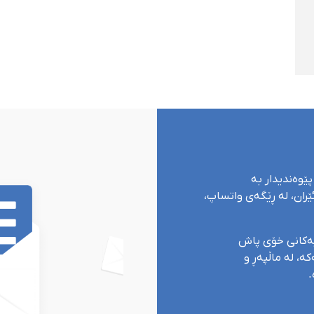
پێوەندیدار بە
ران، لە ڕێگەی واتساپ،
یەکانی خۆی پاش
ە، لە ماڵپەڕ و
.