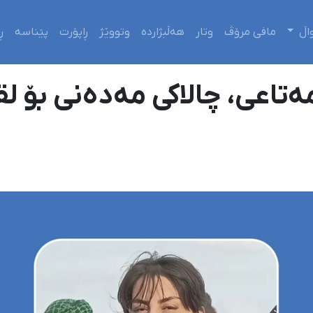
اڵ
مافی مرۆڤ
وتار
هەڵبژاردە
وتووێژ
ڕاپۆرت
پێناسە
ڕ