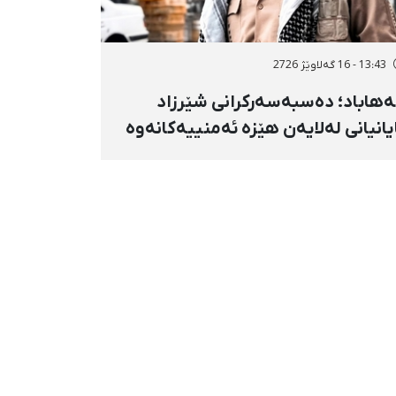
13:43 - 16 گەلاوێژ 2726
هاباد؛ دەسبەسەرکرانی شێرزاد
یانیانی لەلایەن هێزە ئەمنییەکانەوە
ڕاگواستنی بۆ شوێنێکی ناڕوون