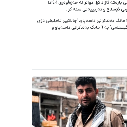
ناوبراو جاری یەکەم لە ٩ی ڕەزبەری ١٤٠١دا لەلایەن هێزە ئەمنییەتییەکانەوە دەسبەسەر کرا و ڕۆژی ٢٥ی ڕەزبەری ١٤٠١ بە دانانی بارمتە ئازاد کرا. دواتر لە خەزەڵوەری ١٤٠١دا
ی ئێسلاح و تەربییەتی سنە کرا.
لە کۆتاییدا ڕۆژی ١٤ی سەرماوەزی ١٤٠٢ لەلایەن لقی ٢ی دادگای سزاکانی دێولانەوە بە تۆمەتی "تێکدانی نەزمی گشتی" بە ١٨ مانگ بەندکرانی داسەپاو، "چالاکیی تەبلیغی دژی
نیزام" بە ١٥ مانگ بەندکرانی داسەپاو، "تێکدانی ڕای گشتی" بە ١٣ مانگ بەندکرانی داسەپاو، "گوێنەدان بە هێزەکانی کۆماری ئیسلامی" بە ٦ مانگ بەندکرانی داسەپاو و