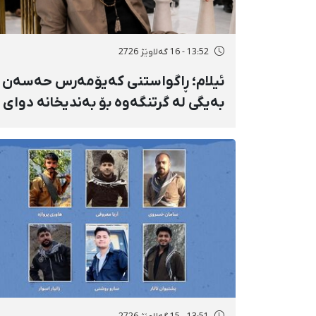
13:52 - 16 گەلاوێژ 2726
ئیلام؛ ڕاگواستنی کەیۆمەرس حەسەن
بەیگی لە گرتنگەوە بۆ بەندیخانە دوای
١٦ ڕۆژ دەسبەسەرکرانی سەرەڕۆیانە و
توندوتیژانە