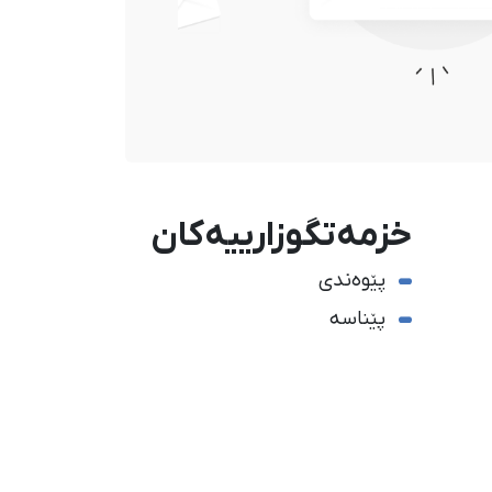
خزمەتگوزارییەکان
پێوەندی
پێناسە