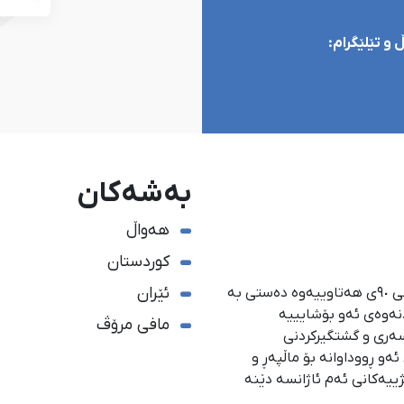
و تێلێگرام:
بەشەکان
هەواڵ
کوردستان
ئێران
ئاژانسی هەواڵدەریی کوردستان، لە ١ی گەلاوێژی ساڵی ٩٠ی هەتاوییەوە دەستی بە
دنەوەی ئەو بۆشایییە
مافی مرۆڤ
سەری و گشتگیركردنی
و ڕووداوانە بۆ ماڵپەڕ و
ژییەكانی ئەم ئاژانسە دێنە