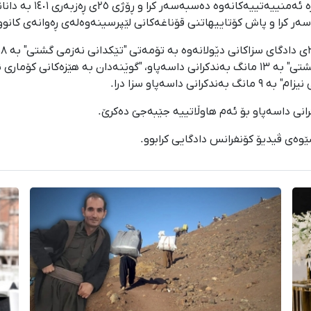
ر کرا و پاش کۆتاییهاتنی قۆناغەکانی لێپرسینەوەلەی ڕەوانەی کانوون
داسەپاو سزا درا.
وەی ڤیدیۆ کۆنفرانس دادگایی کرابوو.