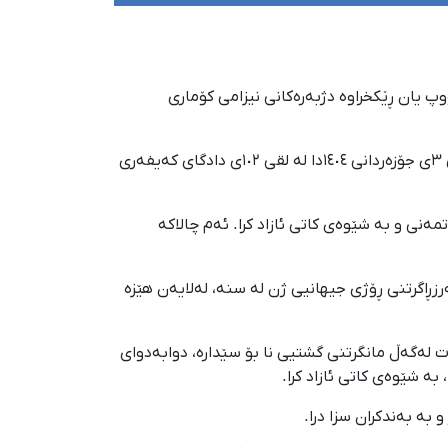
پ یان ڕێکخراوە دژبەرەکانی نیزامی کۆماری
ئەم چالاکە مەدەنییە بەپێی بەڵگەیەک کە ڕۆژی ٢٢ی بانەمەڕی ١٤٠٤ دەرکراوە، دەبێ بۆ ئاخرین بەرگری لە خۆی لە ڕێکەوتی ٣ی جۆزەردانی ١٤٠٤دا لە لقی ١٠٢ی دادگای کەیفەری
 میلیارد تمەنی و بە شێوەی کاتی ئازاد کرا. ئەم چالاکە
ێوڕەسمی بەرزڕاگرتنی ڕۆژی جیهانیی ژن لە سنە، لەلایەن هێزە
ی بزووتنەوەی ژن، ژیان، ئازادیشدا دەسبەسەر کرابوو، لە ڕۆژی ٣ی ڕێبەندانی ١٤٠٣دا و هاوکات لەگەڵ مانگرتنی گشتیی نا بۆ سێدارە، دوابەدوای
ە شێوەی کاتی ئازاد کرا.