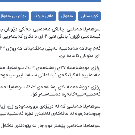
کوردستان
هەواڵ
مافی مرۆڤ
نوێترین هەواڵ
سوهەیلا مەتاعی، چالاکی مەدەنیی خەڵکی دێولان بەپ
ئیسلامیی ئێران" بانگی لقی ١٠٢ی دادگای کەیفەریی ئەم شارە کراوە.
٢ی دێولان ئامادە بێ.
ڕۆژی دووشەممە ٢٧
مەدەنییە لە گرتنگەی ئیتلاعاتی سنەدا لێپرسینەوەی 
ڕۆژی دووشەممە ٢٠
ئەمنییەتییەکانەوە دەسبەسەر کرا.
چوونەدەرەوە لە ماڵەکەی لەلایەن هێزە ئەمنییەتییە
سوهەیلا مەتاعی پێشتر دوو جار لە پێوەندی لەگەڵ مانگرتنی گشتی لە ڕۆژی ٣ی ڕێبەندانی ١٤٠٣ ل