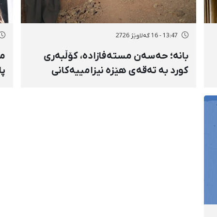
13:47 - 16 گەلاوێژ 2726
بانه؛ حەسەن مستەفازادە، کۆڵبەری
مە
کورد بە تەقەی هێزە نیزامییەکانی
پا
حکوومەت بەسەختی بریندار بوو
و 