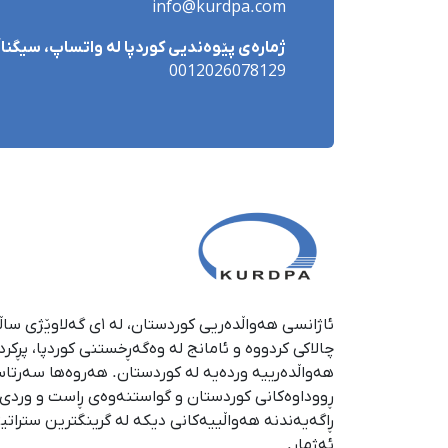
info@kurdpa.com
ژمارەی پێوەندیی کوردپا لە واتساپ، سیگناڵ 
0012026078129
چالاکی کردووە و ئامانج لە وەگەڕخستنی كوردپا، پڕكر
هەواڵدەرییە وردەیە لە كوردستان. هەروەها سەرتا
ڕووداوەكانی كوردستان و گواستنەوەی ڕاست و وردی ئە
ڕاگەیەندنە هەواڵییەكانی دیكە لە گرینگترین ستراتی
ئەژمار.