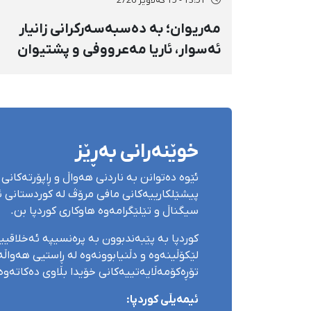
13:51 - 15 گەلاوێژ 2726
مەریوان؛ بە دەسبەسەرکرانی زانیار
ئەسوار، ئاریا مەعرووفی و پشتیوان
تاتار ژمارەی دەسبەسەرکراوانی
سەرەڕۆیانە لە ئاوایی «نێ» بۆ شەش
کەس زیادی کرد
خوێنەرانی بەڕێز
ئێوە دەتوانن بە ناردنی هەواڵ و ڕاپۆرتەکانی 
پیشێلکارییەکانی مافی مرۆڤ لە کوردستانی ئێ
سیگناڵ و تێلێگرامەوە هاوکاری کوردپا بن.
کوردپا بە پێبەندبوون بە پرەنسیپە ئەخلاقی
لێکۆڵینەوە و دڵنیابوونەوە لە ڕاستیی هەواڵەک
تۆڕەکۆمەڵایەتییەکانی خۆیدا بڵاوی دەکاتەوە
ئیمەیڵی کوردپا: