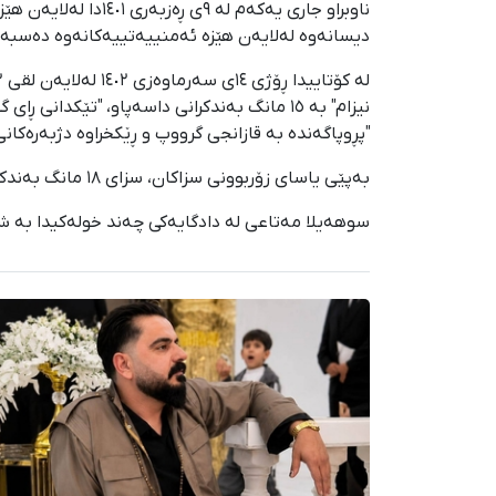
دیسانەوە لەلایەن هێزە ئەمنییەتییەکانەوە دەسبەسە
"پڕوپاگەندە بە قازانجی گرووپ و ڕێکخراوە دژبەرەکانی نیزام" بە ٩ مانگ بەندکرانی 
بەپێی یاسای زۆربوونی سزاکان، سزای ١٨ مانگ بەندکرانی داسەپاو بۆ ئەم هاوڵاتییە جێبەجێ دەکرێ.
سوهەیلا مەتاعی لە دادگایەکی چەند خولەکیدا بە شێ