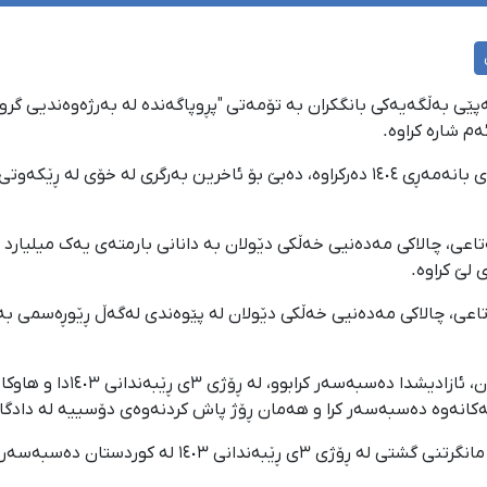
ێی بەڵگەیەکی بانگکران بە تۆمەتی "پڕوپاگەندە لە بەرژەوەندیی گروو
ی ڕەشەمەی ١٤٠٣، سوهەیلا مەتاعی، چالاکی مەدەنیی خەڵکی دێولان بە دانانی بارمتەی یەک
لێ کراوە.
ی ڕەشەمەی ١٤٠٣، سوهەیلا مەتاعی، چالاکی مەدەنیی خەڵکی دێولان لە پێوەندی لەگەڵ ڕ
سوهەیلا مەتاعی کە لە درێژە
کانەوە دەسبەسەر کرا و هەمان ڕۆژ پاش کردنەوەی دۆسییە لە دادگا، ب
ە کوردستان دەسبەسەر و بە بەندکران سزا درا.