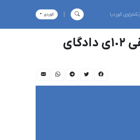
ێکخراوی کوردپا
|
كوردی
بانگکردنی سوهەیلا مەتاعی، چالاکی مەدەنی بۆ لقی ١٠٢ی دادگای