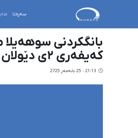
سەرەتا
هەو
کەیفەری ٢ی دێولان
21:13 - 25 بانەمەڕ 2725