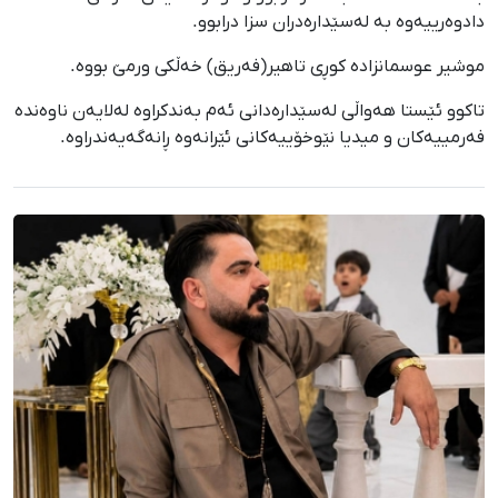
دادوەرییەوە بە لەسێدارەدران سزا درابوو.
موشیر عوسمانزادە کوڕی تاهیر(فەریق) خەڵکی ورمێ بووە.
تاکوو ئێستا هەواڵی لەسێدارەدانی ئەم بەندکراوە لەلایەن ناوەندە
فەرمییەکان و میدیا نێوخۆییەکانی ئێرانەوە ڕانەگەیەندراوە.