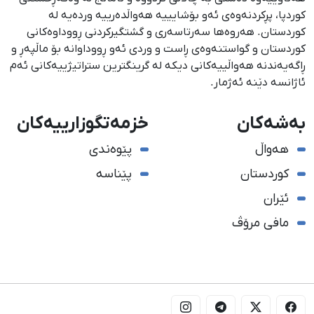
كوردپا، پڕكردنەوەی ئەو بۆشایییە هەواڵدەرییە وردەیە لە
كوردستان. هەروەها سەرتاسەری و گشتگیركردنی ڕووداوەكانی
كوردستان و گواستنەوەی ڕاست و وردی ئەو ڕووداوانە بۆ ماڵپەڕ و
ڕاگەیەندنە هەواڵییەكانی دیكە لە گرینگترین ستراتیژییەكانی ئەم
ئاژانسە دێنە ئەژمار.
بەشەکان
خزمەتگوزارییەکان
هەواڵ
پێوەندی
کوردستان
پێناسە
ئێران
مافی مرۆڤ