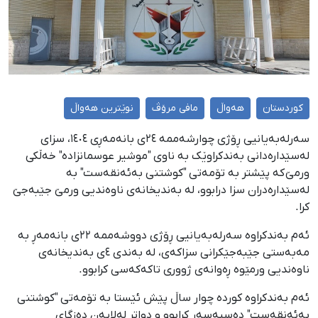
کوردستان
هەواڵ
مافی مرۆڤ
نوێترین هەواڵ
سەرلەبەیانیی ڕۆژی چوارشەممە ٢٤ی بانەمەڕی ١٤٠٤، سزای
لەسێدارەدانی بەندکراوێک بە ناوی "موشیر عوسمانزادە" خەڵکی
ورمێ کە پێشتر بە تۆمەتی "کوشتنی بەئەنقەست" بە
لەسێدارەدران سزا درابوو، لە بەندیخانەی ناوەندیی ورمێ جێبەجێ
کرا.
ئەم بەندکراوە سەرلەبەیانیی ڕۆژی دووشەممە ٢٢ی بانەمەڕ بە
مەبەستی جێبەجێکرانی سزاکەی، لە بەندی ٤ی بەندیخانەی
ناوەندیی ورمێوە ڕەوانەی ژووری تاکەکەسی کرابوو.
ئەم بەندکراوە کوردە چوار ساڵ پێش ئێستا بە تۆمەتی "کوشتنی
بەئەنقەست" دەسبەسەر کرابوو و دواتر لەلایەن دەزگای