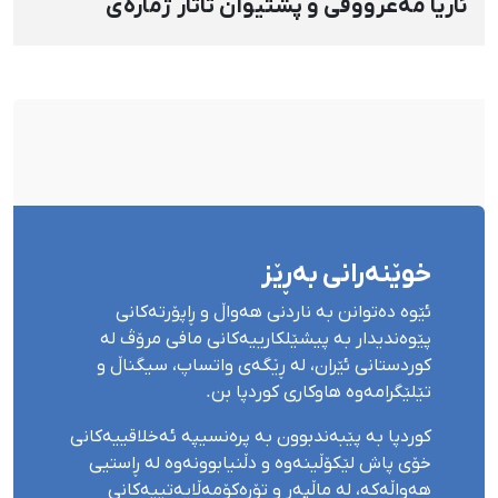
ئاریا مەعرووفی و پشتیوان تاتار ژمارەی
دەسبەسەرکراوانی سەرەڕۆیانە لە ئاوایی «نێ»
بۆ شەش کەس زیادی کرد
خوێنەرانی بەڕێز
ئێوە دەتوانن بە ناردنی هەواڵ و ڕاپۆرتەکانی
پێوەندیدار بە پیشێلکارییەکانی مافی مرۆڤ لە
کوردستانی ئێران، لە ڕێگەی واتساپ، سیگناڵ و
تێلێگرامەوە هاوکاری کوردپا بن.
کوردپا بە پێبەندبوون بە پرەنسیپە ئەخلاقییەکانی
خۆی پاش لێکۆڵینەوە و دڵنیابوونەوە لە ڕاستیی
هەواڵەکە، لە ماڵپەڕ و تۆڕەکۆمەڵایەتییەکانی