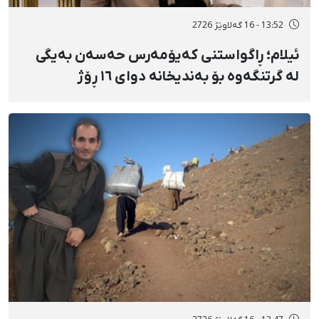
13:52 - 16 گەلاوێژ 2726
ئیلام؛ ڕاگواستنی کەیۆمەرس حەسەن بەیگی
لە گرتنگەوە بۆ بەندیخانە دوای ١٦ ڕۆژ
دەسبەسەرکرانی سەرەڕۆیانە و توندوتیژانە