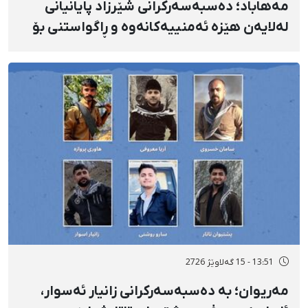
مەهاباد؛ دەسبەسەرکرانی شێرزاد پایانیانی
لەلایەن هێزە ئەمنییەکانەوە و ڕاگواستنی بۆ
شوێنێکی ناڕوون
13:51 - 15 گەلاوێژ 2726
مەریوان؛ بە دەسبەسەرکرانی زانیار ئەسوار،