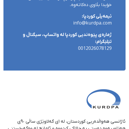
خۆیدا بڵاوی دەکاتەوە.
ئیمەیڵی کوردپا:
info@kurdpa.com
ژمارەی پێوەندیی کوردپا لە واتساپ، سیگناڵ و
تێلێگرام:
0012026078129
ئاژانسی هەواڵدەریی کوردستان، لە ١ی گەلاوێژی ساڵی ٩٠ی
هەتاوییەوە دەستی بە چالاکی کردووە و ئامانج لە وەگەڕخستنی