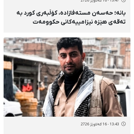
13:47 - 16 گەلاوێژ 2726
بانه؛ حەسەن مستەفازادە، کۆڵبەری کورد بە
تەقەی هێزە نیزامییەکانی حکوومەت
بەسەختی بریندار بوو
13:43 - 16 گەلاوێژ 2726