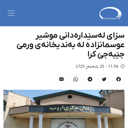
سزای لەسێدارەدانی موشیر
عوسمانزادە لە بەندیخانەی ورمێ
جێبەجێ کرا
11:56 - 25 بانەمەڕ 2725