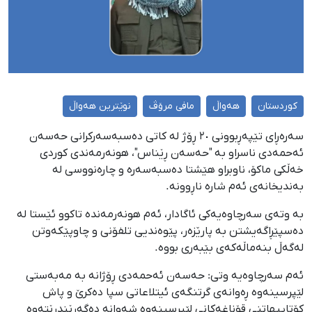
کوردستان
هەواڵ
مافی مرۆڤ
نوێترین هەواڵ
سەرەڕای تێپەڕبوونی ٢٠ ڕۆژ لە کاتی دەسبەسەرکرانی حەسەن
ئەحمەدی ناسراو بە "حەسەن ڕێناس"، هونەرمەندی کوردی
خەڵکی ماکۆ، ناوبراو هێشتا دەسبەسەرە و چارەنووسی لە
بەندیخانەی ئەم شارە ناڕوونە.
بە وتەی سەرچاوەیەکی ئاگادار، ئەم هونەرمەندە تاکوو ئێستا لە
دەسپێڕاگەیشتن بە پارێزەر، پێوەندیی تلفۆنی و چاوپێکەوتن
لەگەڵ بنەماڵەکەی بێبەری بووە.
ئەم سەرچاوەیە وتی: حەسەن ئەحمەدی ڕۆژانە بە مەبەستی
لێپرسینەوە ڕەوانەی گرتنگەی ئیتلاعاتی سپا دەکرێ و پاش
کۆتاییهاتنی قۆناغەکانی لێپرسینەوە شەوانە دەگەڕێندرێتەوە