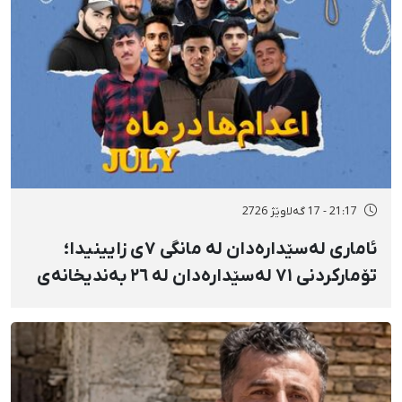
21:17 - 17 گەلاوێژ 2726
ئاماری لەسێدارەدان لە مانگی ٧ی زایینیدا؛
تۆمارکردنی ٧١ لەسێدارەدان لە ٢٦ بەندیخانەی
ئێراندا؛ لەسێدارەدانی ٧ بەندکراوی سیاسی لە
شوێنی نادیار و لەبەر چاوی خەڵکەوە