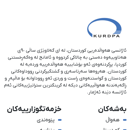
ئاژانسی هەواڵدەریی کوردستان، لە ١ی گەلاوێژی ساڵی ٩٠ی
هەتاوییەوە دەستی بە چالاکی کردووە و ئامانج لە وەگەڕخستنی
كوردپا، پڕكردنەوەی ئەو بۆشایییە هەواڵدەرییە وردەیە لە
كوردستان. هەروەها سەرتاسەری و گشتگیركردنی ڕووداوەكانی
كوردستان و گواستنەوەی ڕاست و وردی ئەو ڕووداوانە بۆ ماڵپەڕ و
ڕاگەیەندنە هەواڵییەكانی دیكە لە گرینگترین ستراتیژییەكانی ئەم
ئاژانسە دێنە ئەژمار.
بەشەکان
خزمەتگوزارییەکان
هەواڵ
پێوەندی