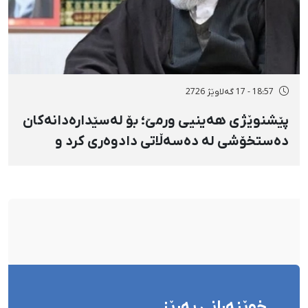
18:57 - 17 گەلاوێژ 2726
پێشنوێژی هەینیی ورمێ؛ بۆ لەسێدارەدانەکان
دەستخۆشی لە دەسەڵاتی دادوەری کرد و
دژابەرانی «نا بۆ لەسێدارەدان»ی بە «نەزانکاری
مۆدێڕن» وەسف کرد
خوێنەرانی بەڕێز