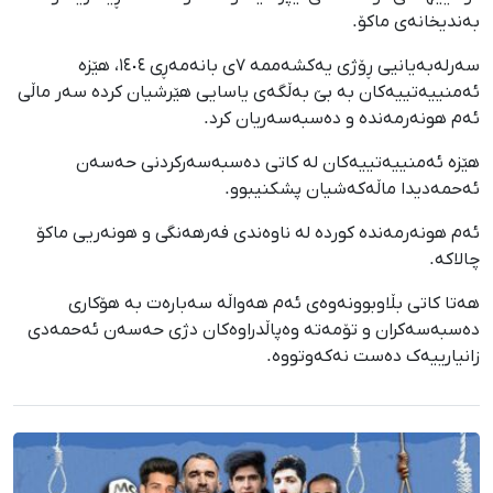
بەندیخانەی ماکۆ.
سەرلەبەیانیی ڕۆژی یەکشەممە ٧ی بانەمەڕی ١٤٠٤، هێزە
ئەمنییەتییەکان بە بێ بەڵگەی یاسایی هێرشیان کردە سەر ماڵی
ئەم هونەرمەندە و دەسبەسەریان کرد.
هێزە ئەمنییەتییەکان لە کاتی دەسبەسەرکردنی حەسەن
ئەحمەدیدا ماڵەکەشیان پشکنیبوو.
ئەم هونەرمەندە کوردە لە ناوەندی فەرهەنگی و هونەریی ماکۆ
چالاکە.
هەتا کاتی بڵاوبوونەوەی ئەم هەواڵە سەبارەت بە هۆکاری
دەسبەسەکران و تۆمەتە وەپاڵدراوەکان دژی حەسەن ئەحمەدی
زانیارییەک دەست نەکەوتووە.