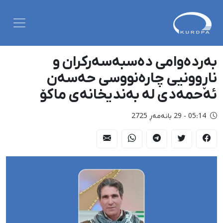
بەردەوامی دەسبەسەرکران و
ناڕوونیی چارەنووسی حەسەن
ئەحمەدی لە بەندیخانەی ماکۆ
05:14 - 29 بانەمەڕ 2725