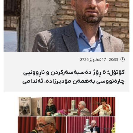
20:33 - 17 گەلاوێژ 2726
کۆتۆل؛ ٥ ڕۆژ دەسبەسەرکردن و ناڕوونیی
چارەنووسی بەهمەن مۆدیرزادە، ئەندامی
شۆرای شار، بەهۆی بڵاوکردنەوەی ستۆرییەک
لە دژی لەسێدارەدان