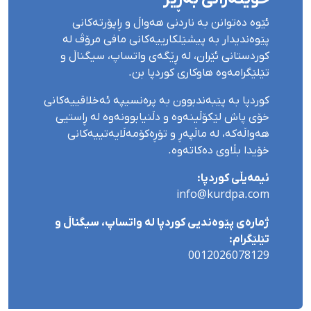
ئێوە دەتوانن بە ناردنی هەواڵ و ڕاپۆرتەکانی
پێوەندیدار بە پیشێلکارییەکانی مافی مرۆڤ لە
کوردستانی ئێران، لە ڕێگەی واتساپ، سیگناڵ و
تێلێگرامەوە هاوکاری کوردپا بن.
کوردپا بە پێبەندبوون بە پرەنسیپە ئەخلاقییەکانی
خۆی پاش لێکۆڵینەوە و دڵنیابوونەوە لە ڕاستیی
هەواڵەکە، لە ماڵپەڕ و تۆڕەکۆمەڵایەتییەکانی
خۆیدا بڵاوی دەکاتەوە.
ئیمەیڵی کوردپا:
info@kurdpa.com
ژمارەی پێوەندیی کوردپا لە واتساپ، سیگناڵ و
تێلێگرام:
0012026078129