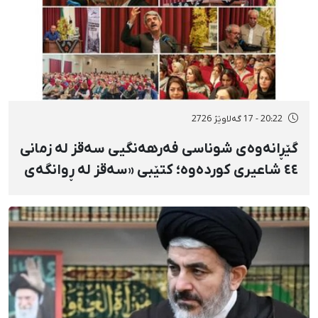
20:22 - 17 گەلاوێژ 2726
گێڕانەوەی شوناسی فەرهەنگیی سەقز لە زمانی
٤٤ شاعیری کوردەوە؛ کتێبی «سەقز لە ڕوانگەی
شاعیراندا» پەردەی لەسەر لادرا