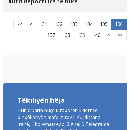
Kurd deportî Îranê bike
<<
<
131
132
133
134
135
136
137
138
139
140
>
>>
Têkiliyên hêja
Hûn dikarin nûçe û raporên li derheq
binpêkariyên mafê mirov li Kurdistana
Îranê, ji bo WhatsApp, Signal û Telegrama