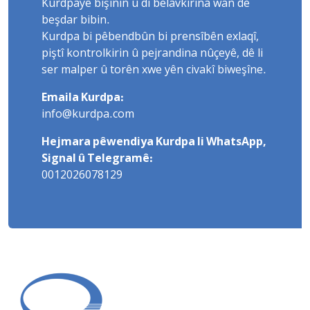
Kurdpayê bişînin û di belavkirina wan de
beşdar bibin.
Kurdpa bi pêbendbûn bi prensîbên exlaqî,
piştî kontrolkirin û pejrandina nûçeyê, dê li
ser malper û torên xwe yên civakî biweşîne.
Emaila Kurdpa:
info@kurdpa.com
Hejmara pêwendiya Kurdpa li WhatsApp,
Signal û Telegramê:
0012026078129