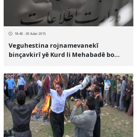
18:40 - 30 Adar 2015
Veguhestina rojnamevanekî
binçavkirî yê Kurd li Mehabadê bo
Urmiyê