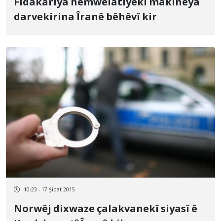
Fîdakariya hemwelatiyekî makîneya
darvekirina Îranê bêhêvî kir
10:23 - 17 Şibat 2015
Norwêj dixwaze çalakvanekî siyasî ê