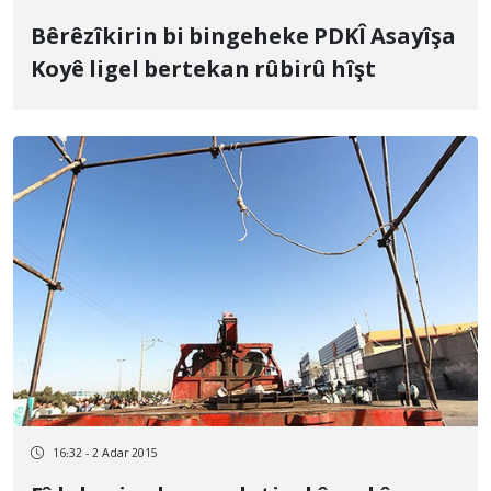
Bêrêzîkirin bi bingeheke PDKÎ Asayîşa
Koyê ligel bertekan rûbirû hîşt
16:32 - 2 Adar 2015