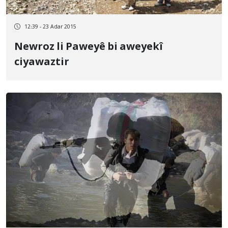
12:39 - 23 Adar 2015
Newroz li Paweyê bi aweyekî
ciyawaztir