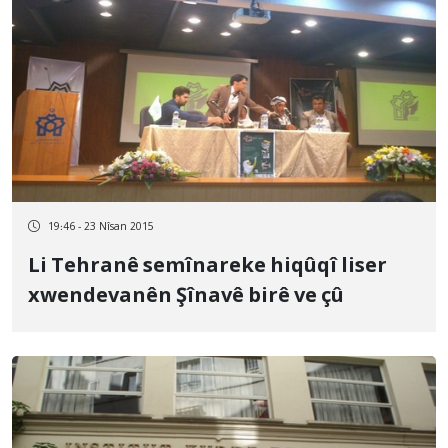
19:46 - 23 Nîsan 2015
Li Tehranê semînareke hiqûqî liser
xwendevanên Şînavê birê ve çû