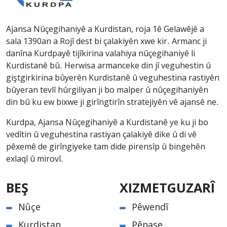
Ajansa Nûçegihaniyê a Kurdistan, roja 1ê Gelawêjê a
sala 1390an a Rojî dest bi çalakiyên xwe kir. Armanc ji
danîna Kurdpayê tijîkirina valahiya nûçegihaniyê li
Kurdistanê bû. Herwisa armanceke din jî veguhestin û
giştgirkirina bûyerên Kurdistanê û veguhestina rastiyên
bûyeran tevlî hûrgiliyan ji bo malper û nûçegihaniyên
din bû ku ew bixwe ji girîngtirîn stratejiyên vê ajansê ne.
Kurdpa, Ajansa Nûçegihaniyê a Kurdistanê ye ku ji bo
vedîtin û veguhestina rastiyan çalakiyê dike û di vê
pêxemê de girîngiyeke tam dide pirensîp û bingehên
exlaqî û mirovî.
BEŞ
XIZMETGUZARÎ
Nûçe
Pêwendî
Kurdistan
Pênase