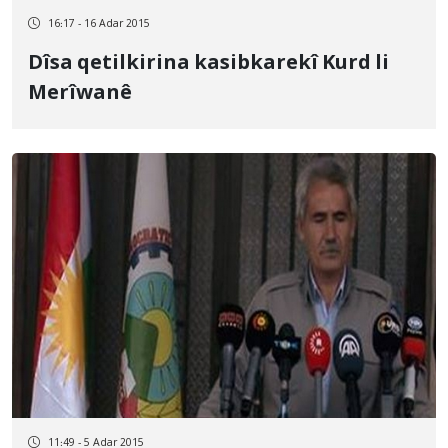
16:17 - 16 Adar 2015
Dîsa qetilkirina kasibkarekî Kurd li
Merîwanê
11:49 - 5 Adar 2015