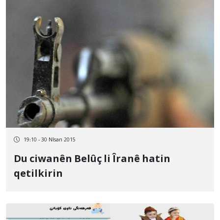
19:10 - 30 Nîsan 2015
Du ciwanên Belûç li Îranê hatin
qetilkirin