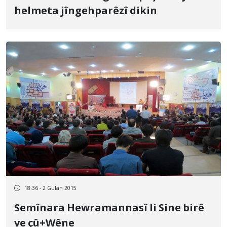
helmeta jîngehparêzî dikin
18:36 - 2 Gulan 2015
Semînara Hewramannasî li Sine birê
ve çû+Wêne