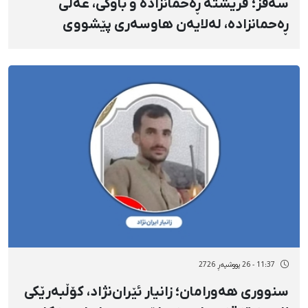
سەقز؛ فریشتە ڕەحمانزادە و باوکی، عەلی
ڕەحمانزادە، لەلایەن هاوسەری پێشووی
فریشتەوە کوژران
11:37 - 26 پووشپەڕ 2726
سنووری هەورامان؛ زانیار ئێران‌نژاد، کۆڵبەرێکی