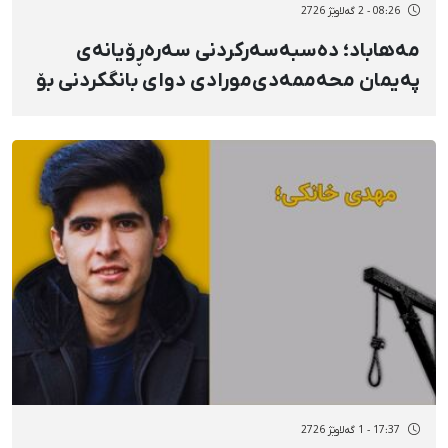
08:26 - 2 گەلاوێژ 2726
مەهاباد؛ دەسبەسەرکردنی سەرەڕۆیانەی
پەیمان محەممەدی‌مورادی دوای بانگکردنی بۆ
ئیدارەی ئیتلاعات و گواستنەوەی بۆ شوێنێکی
نادیار
17:37 - 1 گەلاوێژ 2726