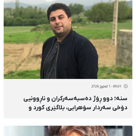
دا
09:01 - 1 گەلاوێژ 2726
سنە؛ دوو ڕۆژ دەسبەسەرکران و ناڕوونیی
دۆخی سەردار سۆهرابی، بلاگێری کورد و
داخرانی ئینستاگرامەکەی