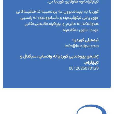
تێلێگرامەوە هاوکاری کوردپا بن.
کوردپا بە پێبەندبوون بە پرەنسیپە ئەخلاقییەکانی
خۆی پاش لێکۆڵینەوە و دڵنیابوونەوە لە ڕاستیی
هەواڵەکە، لە ماڵپەڕ و تۆڕەکۆمەڵایەتییەکانی
خۆیدا بڵاوی دەکاتەوە.
ئیمەیڵی کوردپا:
info@kurdpa.com
ژمارەی پێوەندیی کوردپا لە واتساپ، سیگناڵ و
تێلێگرام:
0012026078129