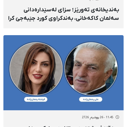
بەندیخانەی تەورێز؛ سزای لەسێدارەدانی
سەلمان کاکەخانی، بەندکراوی کورد جێبەجێ کرا
11:45 - 26 پووشپەڕ 2726