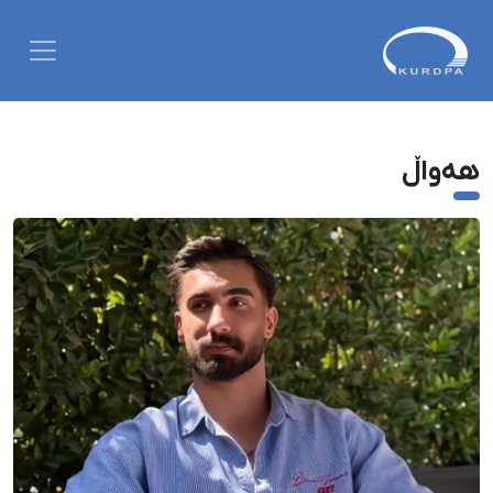
هەواڵ