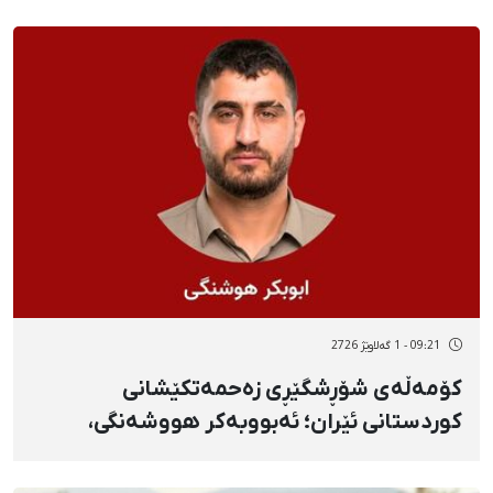
09:21 - 1 گەلاوێژ 2726
کۆمەڵەی شۆڕشگێڕی زەحمەتکێشانی
کوردستانی ئێران؛ ئەبووبەکر هووشەنگی،
یەکێک لە بریندارانی هێرشە مووشەکییەکەی
سپا بۆ سەر بارەگای ئەو حیزبە گیانی لەدەست