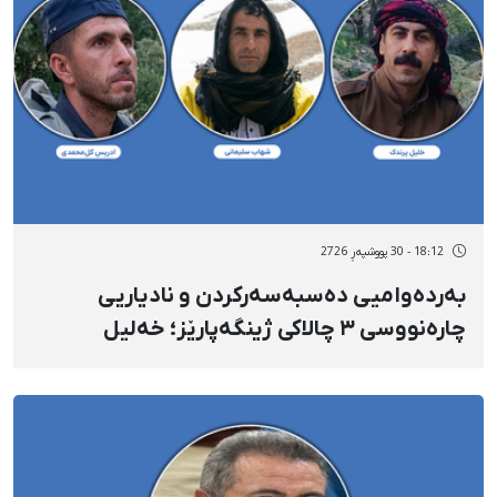
18:12 - 30 پووشپەڕ 2726
بەردەوامیی دەسبەسەرکردن و نادیاریی
چارەنووسی ٣ چالاکی ژینگەپارێز؛ خەلیل
پەرەندەک، شەهاب سولەیمانی و ئیدریس
گوڵمحەممەدی