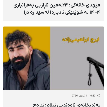
مێهدی خانەکی؛ ۲۴ـەمین ناڕازیی بەفرانباری
۱۴۰۴ لە شوێنێکی نادیاردا لەسێدارە درا
10:37 - 1 گەلاوێژ 2726
بەندیخانەی ناوەندیی ئیلام؛ ئێرەج