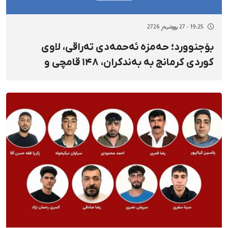
19:25 - 27 پووشپەڕ 2726
بۆجنوورد؛ حەمزە ئەحمەدی ته‌راقی، لاوی
کوردی کرمانج بە بەندکران، ۱۴۸ قامچی و
دوورخستنەوە مەحکووم کرا