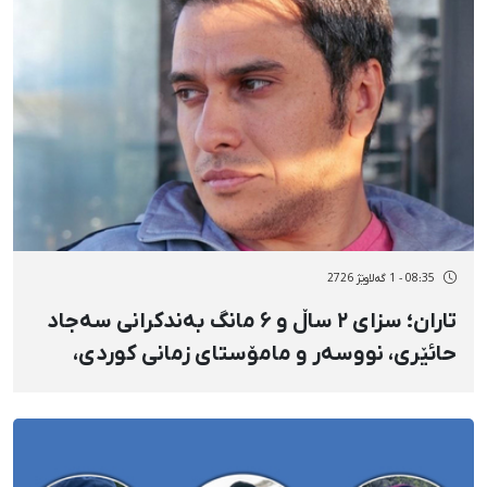
08:35 - 1 گەلاوێژ 2726
تاران؛ سزای ۲ ساڵ و ۶ مانگ بەندکرانی سەجاد
حائێری، نووسەر و مامۆستای زمانی کوردی،
وەک خۆی پەسەند کرا