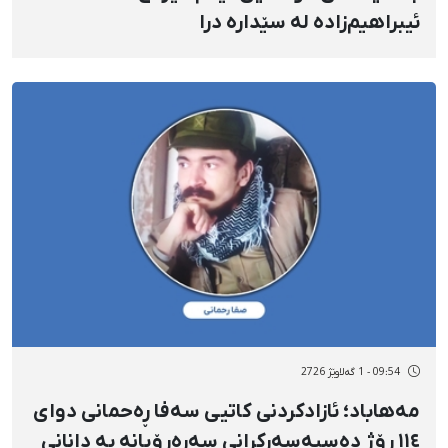
ئیبراهیم‌زادە لە سێدارە درا
09:54 - 1 گەلاوێژ 2726
مەهاباد؛ ئازادکردنی کاتیی سەفا ڕەحمانی دوای
١١٤ ڕۆژ دەسبەسەرکرانی سەرەڕۆیانە بە دانانی