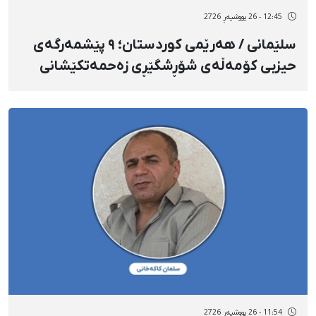
12:45 - 26 پووشپەڕ 2726
سلێمانی / هەرێمی کوردستان؛ ٩ پێشمەرگەی
حیزبی کۆمەڵەی شۆڕشگێڕی زەحمەتکێشانی
کوردستانی ئێران لە هێرشێکی مووشەکیی
کۆماری ئیسلامیدا گیانیان لەدەست دا
11:54 - 26 پووشپەڕ 2726