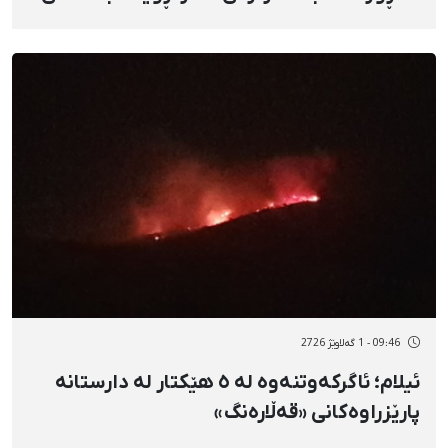
بارمتە
09:46 - 1 گەلاوێژ 2726
ئیلام؛ ئاگرکەوتنەوە لە ٥ هێکتار لە دارستانە
پارێزراوەکانی «قەڵارەنگ»