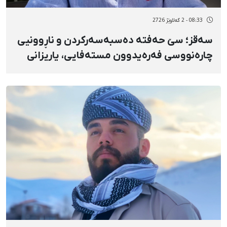
08:33 - 2 گەلاوێژ 2726
سەقز؛ سێ حەفتە دەسبەسەرکردن و ناڕوونیی
چارەنووسی فەرەیدوون مستەفایی، یاریزانی
فووتباڵ