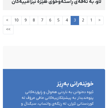
لاو، بە تەقەی ڕاستەوخۆی هێزە نیزامییەکان
کوژرا
>
10
9
8
7
6
5
4
3
2
1
<
>>
خوێنەرانی بەڕێز
ئێوە دەتوانن بە ناردنی هەواڵ و ڕاپۆرتەکانی
پێوەندیدار بە پیشێلکارییەکانی مافی مرۆڤ لە
کوردستانی ئێران، لە ڕێگەی واتساپ، سیگناڵ و