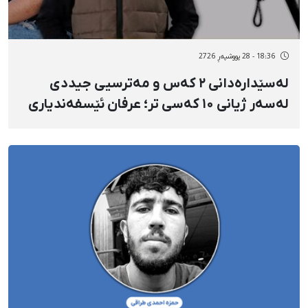
18:36 - 28 پووشپەڕ 2726
لەسێدارەدانی ۲ کەس و مەترسیی جیددی
لەسەر ژیانی ۱۰ کەسی تر؛ عرفان ئێسفەندیاری
و گوڵ‌محەممەد محەممەدی