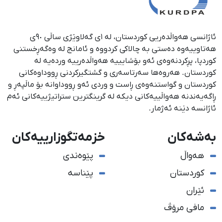
ئاژانسی هەواڵدەریی کوردستان، لە ١ی گەلاوێژی ساڵی ٩٠ی
هەتاوییەوە دەستی بە چالاکی کردووە و ئامانج لە وەگەڕخستنی
كوردپا، پڕكردنەوەی ئەو بۆشایییە هەواڵدەرییە وردەیە لە
كوردستان. هەروەها سەرتاسەری و گشتگیركردنی ڕووداوەكانی
كوردستان و گواستنەوەی ڕاست و وردی ئەو ڕووداوانە بۆ ماڵپەڕ و
ڕاگەیەندنە هەواڵییەكانی دیكە لە گرینگترین ستراتیژییەكانی ئەم
ئاژانسە دێنە ئەژمار.
بەشەکان
خزمەتگوزارییەکان
هەواڵ
پێوەندی
کوردستان
پێناسە
ئێران
مافی مرۆڤ