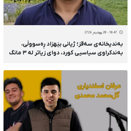
18:47 - 28 پووشپەڕ 2726
بەندیخانەی سەقز؛ ژیانی بێهزاد ڕەسووڵی،
بەندکراوی سیاسیی کورد، دوای زیاتر لە ٣ مانگ
مانگرتن لە خواردنی وشک لە مەترسییەکی
جیددیدایە