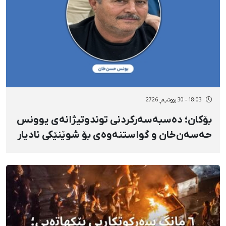
18:03 - 30 پووشپەڕ 2726
بۆکان؛ دەسبەسەرکردنی توندوتیژانەی یوونس
حەسەن‌خان و گواستنەوەی بۆ شوێنێکی نادیار