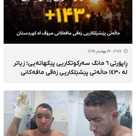
21:02 - 29 پووشپەڕ 2726
ڕاپۆرتی ٦ مانگ سەرکوتکاریی پێکهاتەیی؛ زیاتر
لە ١٤٣٠ حاڵەتی پێشێلکاریی زەقی مافەکانی
مرۆڤ لە کوردستان