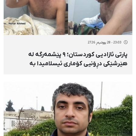
23:03 - 28 پووشپەڕ 2726
پارتی ئازادیی کوردستان؛ ۹ پێشمەرگە لە
هێرشێکی دڕۆنیی کۆماری ئیسلامیدا بە
«فۆسفۆری سپی» بریندار بوون