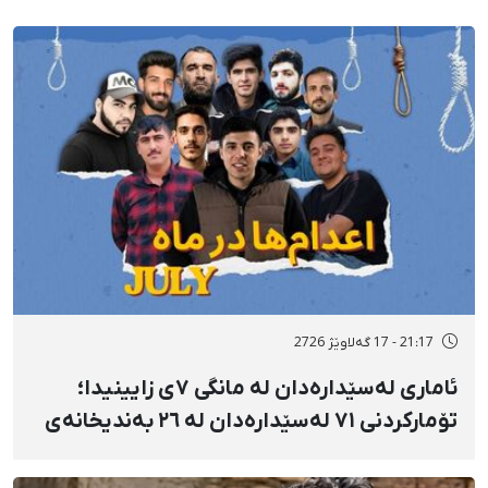
21:17 - 17 گەلاوێژ 2726
ئاماری لەسێدارەدان لە مانگی ٧ی زایینیدا؛
تۆمارکردنی ٧١ لەسێدارەدان لە ٢٦ بەندیخانەی
ئێراندا؛ لەسێدارەدانی ٧ بەندکراوی سیاسی لە
شوێنی نادیار و لەبەر چاوی خەڵکەوە