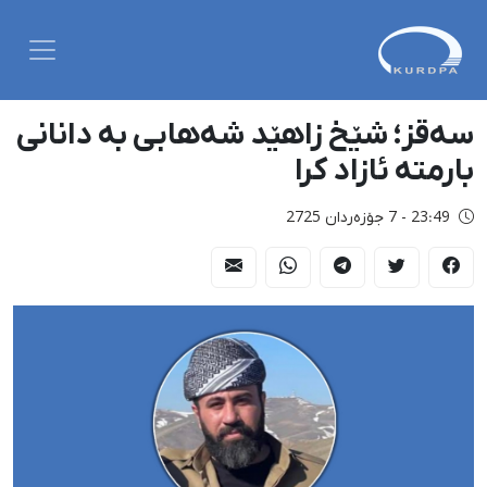
سەقز؛ شێخ زاهێد شەهابی بە دانانی
بارمتە ئازاد کرا
23:49 - 7 جۆزەردان 2725