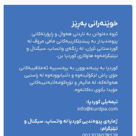
خوێنەرانی بەڕێز
ئێوە دەتوانن بە ناردنی هەواڵ و ڕاپۆرتەکانی
پێوەندیدار بە پیشێلکارییەکانی مافی مرۆڤ لە
کوردستانی ئێران، لە ڕێگەی واتساپ، سیگناڵ و
تێلێگرامەوە هاوکاری کوردپا بن.
کوردپا بە پێبەندبوون بە پرەنسیپە ئەخلاقییەکانی
خۆی پاش لێکۆڵینەوە و دڵنیابوونەوە لە ڕاستیی
هەواڵەکە، لە ماڵپەڕ و تۆڕەکۆمەڵایەتییەکانی
خۆیدا بڵاوی دەکاتەوە.
ئیمەیڵی کوردپا:
info@kurdpa.com
ژمارەی پێوەندیی کوردپا لە واتساپ، سیگناڵ و
تێلێگرام:
0012026078129