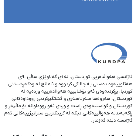
ئاژانسی هەواڵدەریی کوردستان، لە ١ی گەلاوێژی ساڵی ٩٠ی
هەتاوییەوە دەستی بە چالاکی کردووە و ئامانج لە وەگەڕخستنی
كوردپا، پڕكردنەوەی ئەو بۆشایییە هەواڵدەرییە وردەیە لە
كوردستان. هەروەها سەرتاسەری و گشتگیركردنی ڕووداوەكانی
كوردستان و گواستنەوەی ڕاست و وردی ئەو ڕووداوانە بۆ ماڵپەڕ و
ڕاگەیەندنە هەواڵییەكانی دیكە لە گرینگترین ستراتیژییەكانی ئەم
ئاژانسە دێنە ئەژمار.