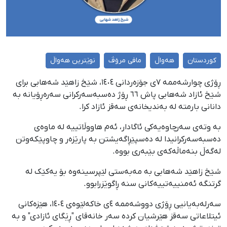
کوردستان
هەواڵ
مافی مرۆڤ
نوێترین هەواڵ
ڕۆژی چوارشەممە ٧ی جۆزەردانی ١٤٠٤، شێخ زاهێد شەهابی برای
شێخ ئازاد شەهابی پاش ٦٦ ڕۆژ دەسبەسەرکرانی سەرەڕۆیانە بە
دانانی بارمتە لە بەندیخانەی سەقز ئازاد کرا.
بە وتەی سەرچاوەیەکی ئاگادار، ئەم هاووڵاتییە لە ماوەی
دەسبەسەرکرانیدا لە دەسپێڕاگەیشتن بە پارێزەر و چاوپێکەوتن
لەگەڵ بنەماڵەکەی بێبەری بووە.
شێخ زاهێد شەهابی بە مەبەستی لێپرسینەوە بۆ یەکێک لە
گرتنگە ئەمنییەتییەکانی سنە ڕاگوێزرابوو.
سەرلەبەیانیی ڕۆژی دووشەممە ٤ی خاکەلێوەی ١٤٠٤، هێزەکانی
ئیتلاعاتی سەقز هێرشیان کردە سەر خانەقای "ڕێگای ئازادی" و بە