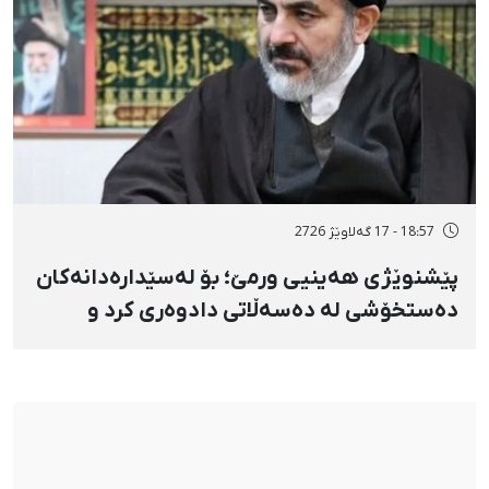
18:57 - 17 گەلاوێژ 2726
پێشنوێژی هەینیی ورمێ؛ بۆ لەسێدارەدانەکان
دەستخۆشی لە دەسەڵاتی دادوەری کرد و
دژابەرانی «نا بۆ لەسێدارەدان»ی بە «نەزانکاری
مۆدێڕن» وەسف کرد