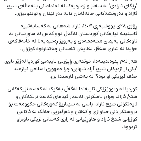
"ڕێگای ئازادی" لە سەقز و ژمارەیەک لە ئەندامانی بنەماڵەی شێخ
ئازاد و دەروێشەکانی خانەقایان دایە بەر لێدان و توندوتیژی.
ڕۆژی ٢٨ی پووشپەڕی ١٤٠٣، ئازاد شەهابی لە کەسایەتییە
ئایینییە دیارەکانی کوردستان لەگەڵ دوو کەس لە هاوڕێیانی بە
ناوەکانی پەیمان محەممەدی و پەرویز ڕەحیم‌پەنا لە خانەقاکەی
خۆیدا لە شاری سەقز، لەلایەن کەسانی چەکدارەوە کوژران.
هەر لەم پێوەندییەدا، خوێنەری ڕاپۆرتی تایبەتی کوردپا لەژێر ناوی
"یکی از نزدیکان شیخ آزاد شهابی؛ چرا جمهوری اسلامی نیازمند
حذف فیزیکی او بود؟" لە بەشی فارسیدا بن.
کوردپا لە وتووێژێکی تایبەتدا لەگەڵ یەکێک لە کەسە نزیکەکانی
شێخ ئازاد، وێڕای باسکردن لەسەر ئیدعای کەسە نزیکەکان و
لایەنگرانی شێخ ئازاد، باسی لە سێناریۆ گەورەکانی حکوومەت بۆ
دروستکرردنی جیاوازی و کەلێن و دەرگیریی خەڵک لە ئاکامی
کوژرانی شێخ ئازاد و هاوڕێیانی لە زاری کەسانی نزیکی ناوبراو
کردووە.