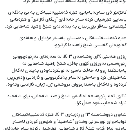
توندوتیژییەوە شێخ زاهید شەهابییان دەسبەسەر کرد.
کاتژمێر ٥ی سەرلەبەیانی، هێزە ئەمنییەتییەکان بە بێ بەڵگەی
یاسایی هێرشیان کردە سەر خانەقای "ڕێگای ئازادی" و هێزەکانی
ئیتلاعاتی سەقز بێڕێزییان بە بنەماڵەی شێخ زاهید شەهابی کرد.
هێزە ئەمنییەتییەکان دەستیان بەسەر مۆبایل و هەندێ
کەلوپەلی کەسیی شێخ زاهیددا گرتبوو.
ڕۆژی هەینی ٢٤ی ڕەشەمەی ١٤٠٣، لە سەرەتای بەڕێوەچوونی
ڕێوڕەسمی نەورۆزی کێوی جاقل، شێخ زاهید شەهابی لە
پەیامێکدا ڕوو لە خەڵک باسی لە نوێکردنەوەی پەیمان لەگەڵ
شەهیدان کرد و جەختی لەسەر یەکگرتوویی و ئازادیی ڕادەربڕین
کردەوە و لەگەڵ بەشداربووان دروشمی ژن، ژیان، ئازادیی وتەوە.
ئاگری ئەم ڕێوڕەسمە لەلایەن شێخ زاهید شەهابی، برای شەهید
ئازاد شەهابییەوە هەڵ کرا.
شەوی دووشەممە ٢٣ی ڕەزبەری ١٤٠٣، هێزە ئەمنییەتییەکان
دوابەدوای نووسرانی وشەی "شەهید" و شێعری کوردی لەسەر
بەردی مەزارگەی شێخ ئازاد شەهابی، هێرشیان کردە سەر خانەقای