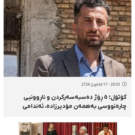
20:33 - 17 گەلاوێژ 2726
کۆتۆل؛ ٥ ڕۆژ دەسبەسەرکردن و ناڕوونیی
چارەنووسی بەهمەن مۆدیرزادە، ئەندامی
شۆرای شار، بەهۆی بڵاوکردنەوەی ستۆرییەک
لە دژی لەسێدارەدان