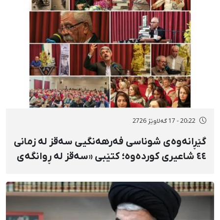
20:22 - 17 گەلاوێژ 2726
گێڕانەوەی شوناسی فەرهەنگیی سەقز لە زمانی
٤٤ شاعیری کوردەوە؛ کتێبی «سەقز لە ڕوانگەی
شاعیراندا» پەردەی لەسەر لادرا