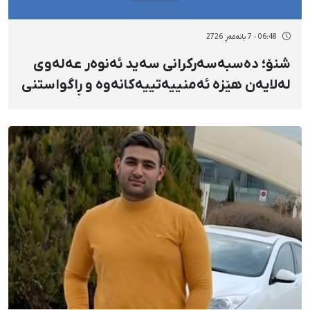
06:48 - 7 بانەمەڕ 2726
شنۆ؛ دەسبەسەرکرانی سەید ئەنوەر عەلەوی
لەلایەن هێزە ئەمنییەتییەکانەوە و ڕاگواستنی
بۆ شوێنێکی نادیار