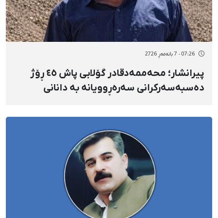
07:26 - 7 بانەمەڕ 2726
پیرانشار؛ محەممەدقادر گۆلابی پاش ٤٥ ڕۆژ
دەسبەسەرکرانی سەرەڕوویانە بە دانانی
بارمتەی قورس ئازاد کرا