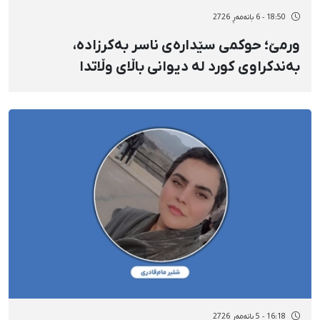
18:50 - 6 بانەمەڕ 2726
ورمێ؛ حوکمی سێدارەی ناسر بەکرزادە،
بەندکراوی کورد لە دیوانی باڵای وڵاتدا
پشتڕاست کرایەوە
16:18 - 5 بانەمەڕ 2726