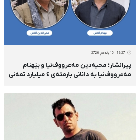
16:27 - 10 بانەمەڕ 2726
پیرانشار؛ محیەدین مەعرووف‌نیا و بێهنام
مەعرووف‌‌نیا بە دانانی بارمتەی ٤ میلیارد تمەنی
ئازاد کران