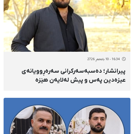
16:34 - 10 بانەمەڕ 2726
پیرانشار؛ دەسبەسەرکرانی سەرەڕوویانەی
عیزەدین پەس و پیش لەلایەن هێزە
ئەمنییەتییەکانەوە