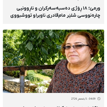
ورمێ؛ ١٨ ڕۆژی دەسبەسەرکران و ناڕوونیی
چارەنووسی شلێر مام‌قادری ناوبراو تووشبووی
شێرپەنجە و سەرپەرستی بنەماڵەیە
04:09 - 5 بانەمەڕ 2726