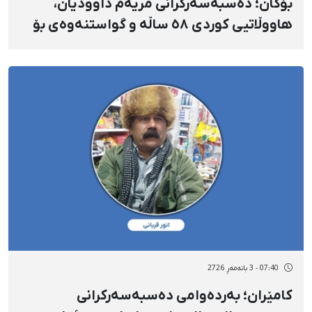
بۆکان؛ دەسبەسەرکرانی مریەم داوودیان،
هاووڵاتیی کوردی ٥٨ ساڵە و گواستنەوەی بۆ
بەندیخانەی ناوەندیی ورمێ
07:40 - 3 بانەمەڕ 2726
کامێران؛ بەردەوامی دەسبەسەرکرانی