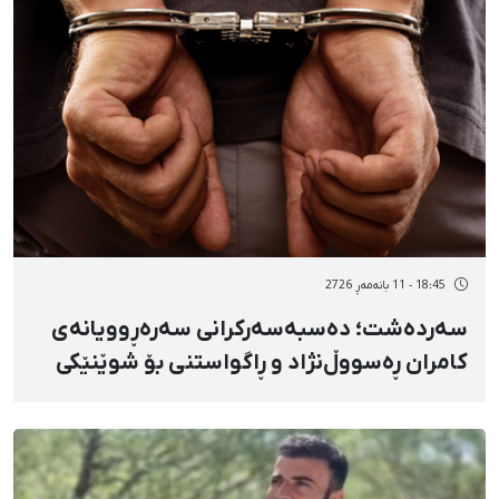
18:45 - 11 بانەمەڕ 2726
سەردەشت؛ دەسبەسەرکرانی سەرەڕوویانەی
کامران ڕەسووڵ‌نژاد و ڕاگواستنی بۆ شوێنێکی
نادیار