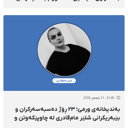
شوێنێکی نادیار؛ دەستڕاگەیشتنی پارێزەرەکانی
بە سامانەی سەنا سنووردار کراوە
21:35 - 11 بانەمەڕ 2726
بەندیخانەی ورمێ؛ ٢٣ ڕۆژ دەسبەسەرکران و
بێبەریکرانی شلێر مام‌قادری لە چاوپێکەوتن و
پارێزەر؛ شلێر شێرپەنجەی هەیە و سەرپەرستی