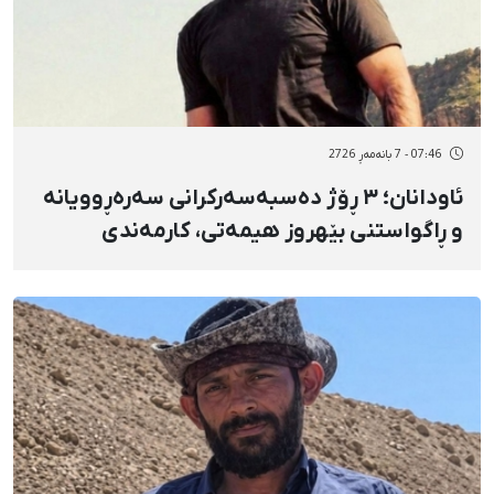
07:46 - 7 بانەمەڕ 2726
ئاودانان؛ ٣ ڕۆژ دەسبەسەرکرانی سەرەڕوویانە
و ڕاگواستنی بێهروز هیمەتی، کارمەندی
نەخۆشخانه بۆ بەندیخانەی ماپارە