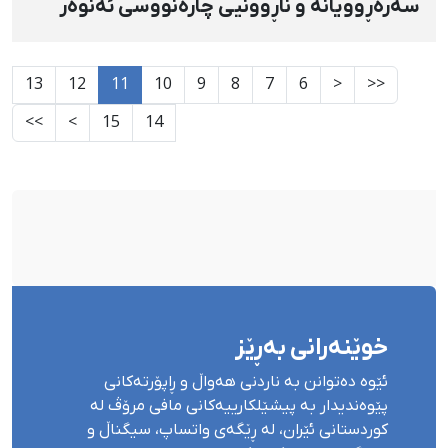
سەرەڕوویانە و ناڕوونیی چارەنووسی ئەنوەر
قوربانی
13
12
11
10
9
8
7
6
<
<<
>>
>
15
14
خوێنەرانی بەڕێز
ئێوە دەتوانن بە ناردنی هەواڵ و ڕاپۆرتەکانی
پێوەندیدار بە پیشێلکارییەکانی مافی مرۆڤ لە
کوردستانی ئێران، لە ڕێگەی واتساپ، سیگناڵ و