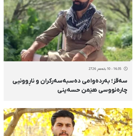
16:35 - 10 بانەمەڕ 2726
سەقز؛ بەردەوامی دەسبەسەرکران و ناڕوونیی
چارەنووسی هێمن حسەینی