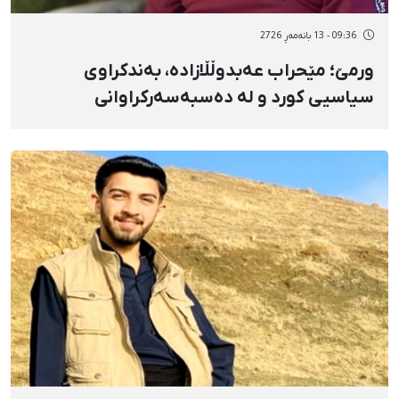
09:36 - 13 بانەمەڕ 2726
ورمێ؛ مێحراب عەبدوڵڵازادە، بەندکراوی
سیاسیی کورد و لە دەسبەسەرکراوانی
بزووتنەوەی ژن، ژیان، ئازادی لە سێدارە درا