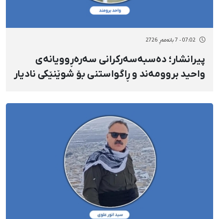
07:02 - 7 بانەمەڕ 2726
پیرانشار؛ دەسبەسەرکرانی سەرەڕوویانەی
واحید بروومەند و ڕاگواستنی بۆ شوێنێکی نادیار