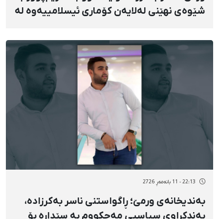
شێوەی نهێنی لەلایەن کۆماری ئیسلامییەوە لە
سێدارە دران
22:13 - 11 بانەمەڕ 2726
بەندیخانەی ورمێ؛ ڕاگواستنی ناسر بەکرزادە،
بەندکراوی سیاسیی مەحکووم بە سێدارە بۆ