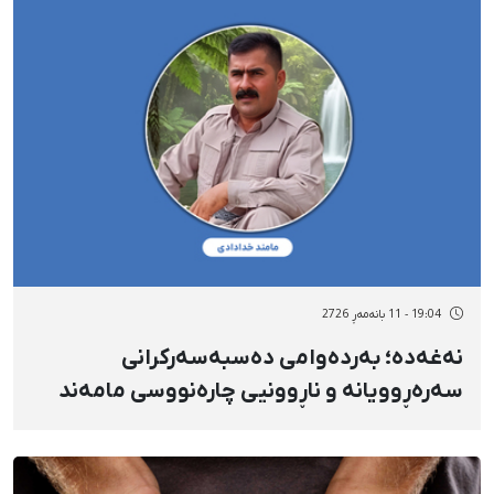
19:04 - 11 بانەمەڕ 2726
نەغەدە؛ بەردەوامی دەسبەسەرکرانی
سەرەڕوویانه و ناڕوونیی چارەنووسی مامەند
خودادادی