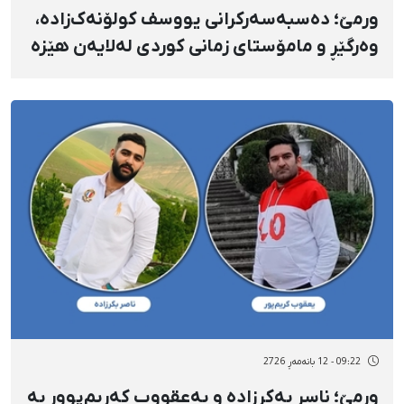
ورمێ؛ دەسبەسەرکرانی یووسف کولۆنەک‌زاده،
وەرگێڕ و مامۆستای زمانی کوردی لەلایەن هێزە
ئەمنییەتییەکانەوە
09:22 - 12 بانەمەڕ 2726
ورمێ؛ ناسر بەکرزادە و یەعقووب کەریم‌پوور بە