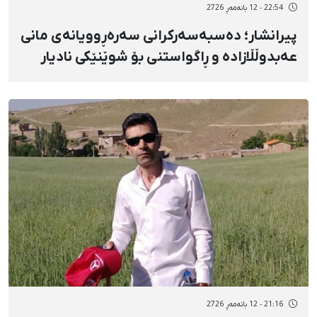
22:54 - 12 بانەمەڕ 2726
پیرانشار؛ دەسبەسەرکرانی سەرەڕوویانەی مانی
عەبدوڵڵازادە و ڕاگواستنی بۆ شوێنێکی نادیار
21:16 - 12 بانەمەڕ 2726