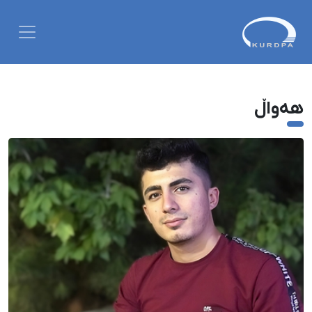
هەواڵ