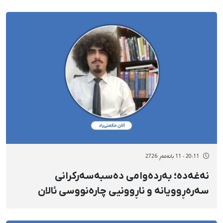
منداڵەکانیەتی
20:11 - 11 بانەمەڕ 2726
نەغەدە؛ بەردەوامی دەسبەسەرکرانی
سەرەڕوویانە و ناڕوونیی چارەنووسی ئالان
حیکمەتی ڕاد، مامۆستای زمانی ئینگلیزی