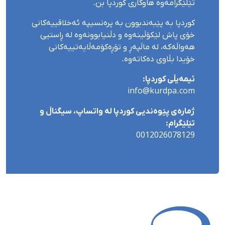
تێلێگرامەوە هاوکاری کوردپا بن.
کوردپا بە پێبەندبوون بە پرەنسیپە ئەخلاقییەکانی
خۆی پاش لێکۆڵینەوە و دڵنیابوونەوە لە ڕاستیی
هەواڵەکە، لە ماڵپەڕ و تۆڕەکۆمەڵایەتییەکانی
خۆیدا بڵاوی دەکاتەوە.
ئیمەیڵی کوردپا:
info@kurdpa.com
ژمارەی پێوەندیی کوردپا لە واتساپ، سیگناڵ و
تێلێگرام:
0012026078129