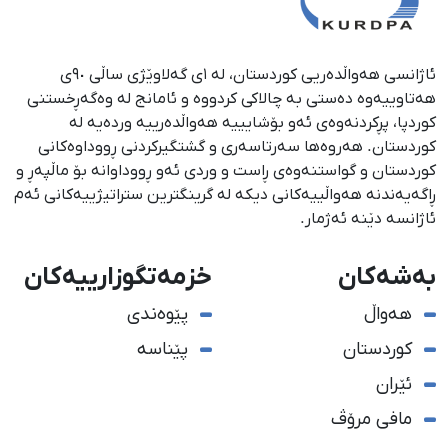
ئاژانسی هەواڵدەریی کوردستان، لە ١ی گەلاوێژی ساڵی ٩٠ی
هەتاوییەوە دەستی بە چالاکی کردووە و ئامانج لە وەگەڕخستنی
كوردپا، پڕكردنەوەی ئەو بۆشایییە هەواڵدەرییە وردەیە لە
كوردستان. هەروەها سەرتاسەری و گشتگیركردنی ڕووداوەكانی
كوردستان و گواستنەوەی ڕاست و وردی ئەو ڕووداوانە بۆ ماڵپەڕ و
ڕاگەیەندنە هەواڵییەكانی دیكە لە گرینگترین ستراتیژییەكانی ئەم
ئاژانسە دێنە ئەژمار.
بەشەکان
خزمەتگوزارییەکان
هەواڵ
پێوەندی
کوردستان
پێناسە
ئێران
مافی مرۆڤ