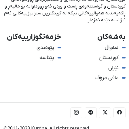
كوردستان و گواستنەوەی ڕاست و وردی ئەو ڕووداوانە بۆ ماڵپەڕ و
ڕاگەیەندنە هەواڵییەكانی دیكە لە گرینگترین ستراتیژییەكانی ئەم
ئاژانسە دێنە ئەژمار.
بەشەکان
خزمەتگوزارییەکان
هەواڵ
پێوەندی
کوردستان
پێناسە
ئێران
مافی مرۆڤ
©2011-2023 Kurdpa. All rights reserved