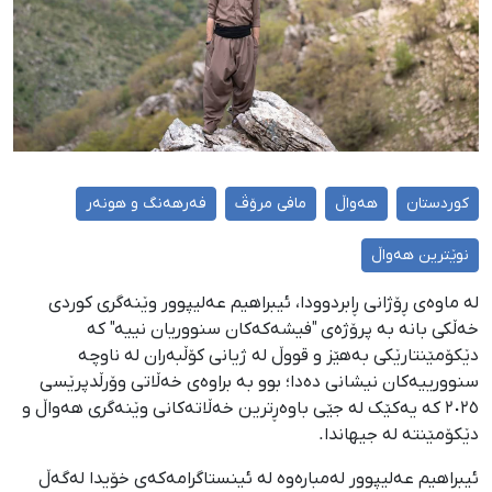
کوردستان
هەواڵ
مافی مرۆڤ
فەرهەنگ و هونەر
نوێترین هەواڵ
لە ماوەی ڕۆژانی ڕابردوودا، ئیبراهیم عەلیپوور وێنەگری کوردی
خەڵکی بانە بە پرۆژەی "فیشەکەکان سنووریان نییە" کە
دێکۆمێنتارێکی بەهێز و قووڵ لە ژیانی کۆڵبەران لە ناوچە
سنوورییەکان نیشانی دەدا؛ بوو بە براوەی خەڵاتی وۆرڵدپرێسی
٢٠٢٥ کە یەکێک لە جێی باوەڕترین خەڵاتەکانی وێنەگری هەواڵ و
دێکۆمێنتە لە جیهاندا.
ئیبراهیم عەلیپوور لەمبارەوە لە ئینستاگرامەکەی خۆیدا لەگەڵ