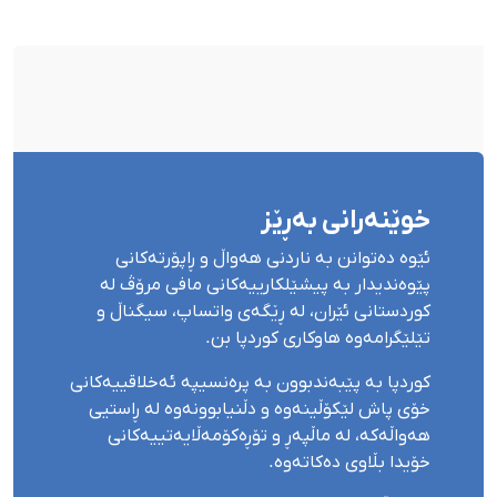
خوێنەرانی بەڕێز
ئێوە دەتوانن بە ناردنی هەواڵ و ڕاپۆرتەکانی
پێوەندیدار بە پیشێلکارییەکانی مافی مرۆڤ لە
کوردستانی ئێران، لە ڕێگەی واتساپ، سیگناڵ و
تێلێگرامەوە هاوکاری کوردپا بن.
کوردپا بە پێبەندبوون بە پرەنسیپە ئەخلاقییەکانی
خۆی پاش لێکۆڵینەوە و دڵنیابوونەوە لە ڕاستیی
هەواڵەکە، لە ماڵپەڕ و تۆڕەکۆمەڵایەتییەکانی
خۆیدا بڵاوی دەکاتەوە.