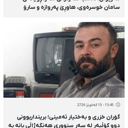
سامان خوسرەوی، هاوڕێ پەروازە و سارۆ
ڕەوشەنی لەلایەن هێزە ئەمنییەکان و
گواستنەوەیان بۆ شوێنێکی نادیار
13:45 - 15 گەلاوێژ 2726
گۆران خزری و بەختیار ئەمینی؛ برینداربوونی
دوو کۆڵبەر لە سەر سنووری هەنگەژاڵی بانه بە