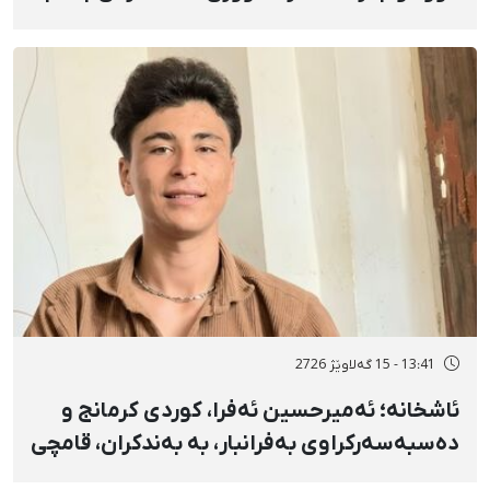
تەقەی ڕاستەوخۆی هێزە سەربازییەکان و
تەقینەوەی مین
13:41 - 15 گەلاوێژ 2726
ئاشخانە؛ ئەمیرحسین ئەفرا، کوردی کرمانج و
دەسبەسەرکراوی بەفرانبار، بە بەندکران، قامچی
و پێبژاردنی نەختی سزا درا