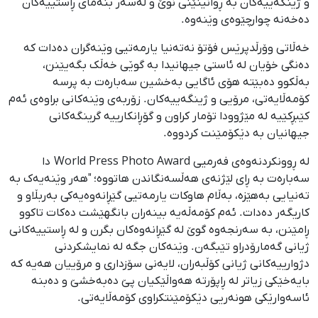
و ژینگەییەکان بە ڕوانینێنی نوێ و لەسەر بنەمای ڕاستییەکان
دەخەنە چوارچێوەی وێنەوە.
خەڵاتی وۆرڵدپرێس فۆتۆ نەتەنیا یارمەتیی وێنەگران دەدات کە
دەنگی خۆیان لە ئاستی جیهانیدا بە گوێی خەڵک بگەیێنن،
بەڵکوو دەبێتە هۆی ئاگایی بەخشین سەبارەت بە پرسە
کۆمەڵایەتی، مرۆیی و ژینگەییەکان. زۆربەی وێنەکانی براوەی ئەم
کێبڕکێیە لە مێژوودا تۆمار کراون و گۆڕانکارییە گرینگەکانی
جیهانیان بە دێکۆمێنت کردووە.
لە ڕوونکردنەوەی فەرمیی World Press Photo Award دا
سەبارەت بە ڕای لێژنەی هەڵسەنگاندن هاتووە؛ "هەر وێنەیەک بە
تەنیایی بەهێزە، بەڵام هاوکات یارمەتیی گێڕانەوەیەکی بەربڵاو و
کاریگەر دەدات. ئەم کۆمەڵەیە بینەران بانگهێشت دەکات تاکوو
ڕامێنن، بە سەرنجەوە گوێ لە گێڕانەوەکان بگرن و لە ڕاستییەکانی
ژیانی گەمارۆدراو تێبگەن. وێنەکان جگە لە نمایشکردنی
دژوارییەکانی ژیانی کۆڵبەران، لایەنی سۆزداری و مرۆییان هەیە کە
بایەخێکی زیاتر لە ڕاپۆرتە هەواڵێکیان پێ دەبەخشێ و دەبنە
ئاسەوارێکی هونەریی دێکۆمێنتکراوی کۆمەڵایەتی.