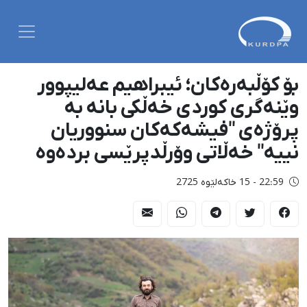
بۆ کۆڵبەرەکان؛ ئیبراهیم عەلیپوور
وێنەگری کوردی خەڵکی بانە بە
پرۆژەی "فیشەکەکان سنووریان
نییە" خەڵاتی وۆرڵدپرێسی بردەوە
22:59 - 15 خاکەلێوه 2725