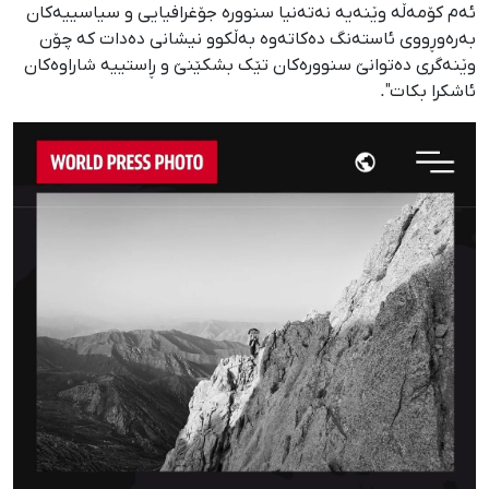
ئەم کۆمەڵە وێنەیە نەتەنیا سنوورە جۆغرافیایی و سیاسییەکان
بەرەوڕووی ئاستەنگ دەکاتەوە بەڵکوو نیشانی دەدات کە چۆن
وێنەگری دەتوانێ سنوورەکان تێک بشکێنێ و ڕاستییە شاراوەکان
ئاشکرا بکات".