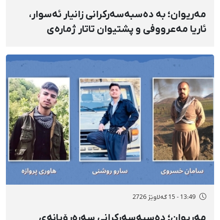
مەریوان؛ بە دەسبەسەرکرانی زانیار ئەسوار،
ئاریا مەعرووفی و پشتیوان تاتار ژمارەی
دەسبەسەرکراوانی سەرەڕۆیانە لە ئاوایی «نێ»
بۆ شەش کەس زیادی کرد
13:49 - 15 گەلاوێژ 2726
مەریوان؛ دەسبەسەرکرانی سەرەڕۆیانەی