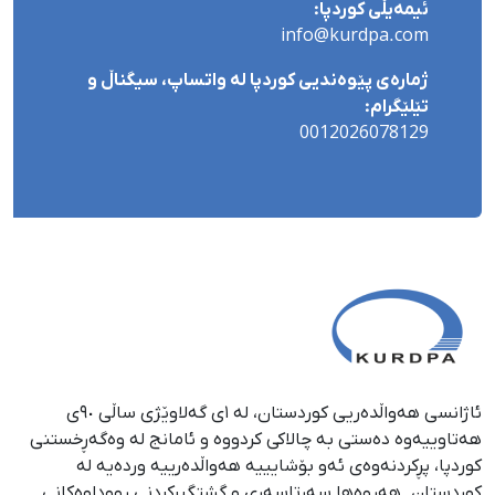
ئیمەیڵی کوردپا:
info@kurdpa.com
ژمارەی پێوەندیی کوردپا لە واتساپ، سیگناڵ و
تێلێگرام:
0012026078129
ئاژانسی هەواڵدەریی کوردستان، لە ١ی گەلاوێژی ساڵی ٩٠ی
هەتاوییەوە دەستی بە چالاکی کردووە و ئامانج لە وەگەڕخستنی
كوردپا، پڕكردنەوەی ئەو بۆشایییە هەواڵدەرییە وردەیە لە
كوردستان. هەروەها سەرتاسەری و گشتگیركردنی ڕووداوەكانی