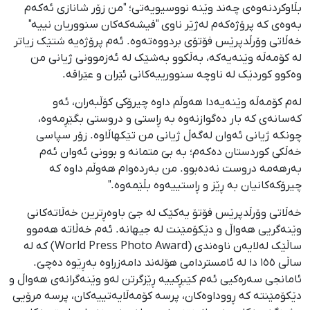
بڵاوکردنەوەی چەند وێنە نووسیویەتی؛ "من زۆر شانازی ئەکەم
بەوەی کە پرۆژەکەم لەژێر ناوی "فیشەکەکان سنووریان نییە"
خەڵاتی وۆرڵدپرێس فۆتۆی بردووەتەوە. ئەم پرۆژەیە شتێک زیاتر
لە کۆمەڵە وێنەیەکە، بەڵکوو بەشێک لە ئەزموونی ژیانی من
وەکوو کوردێک لە ناوچە سنوورییەکانی ئێران و عێراقە.
لەم کۆمەڵە وێنەیەدا هەوڵم داوە چیرۆکی کۆڵبەران، ئەو
کەسانەی کە بار دەگوازنەوە بە ڕاستی و دروستی بگێڕمەوە،
چونکە ژیانی ئەوان لەگەڵ ژیانی من تێکهاڵاوە. زۆر سپاسی
خەڵکی کوردستان دەکەم؛ بە بێ متمانە و بوونی ئەوان ئەم
بەرهەمە دروست نەدەبوو. من بەردەوام هەوڵم داوە کە
چیرۆکەکانیان بە ڕێز و ڕاستییەوە بڵێمەوە."
خەڵاتی وۆرڵدپرێس فۆتۆ یەکێک لە جێ باوەڕترین خەڵاتەکانی
وێنەگریی هەواڵ و دێکۆمێنت لە جیهانە. ئەم خەڵاتە هەموو
ساڵێک لەلایەن ناوەندی (World Press Photo Award) کە لە
ساڵی ١٥٥ دا لە ئامستردامی هۆلەند دامەزراوە بەڕێوە دەچێ.
ئامانجی سەرەکیی ئەم کێبڕکییە ڕێزگرتن لەو وێنەگرانەی هەواڵ و
دێکۆمێنتە کە ڕووداوەکان، پرسە کۆمەڵایەتییەکان، پرسە مرۆیی