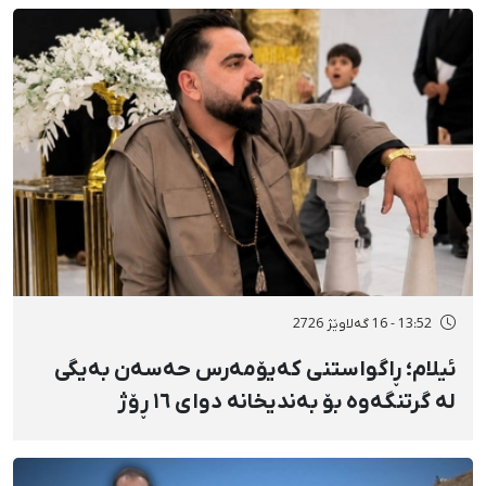
13:52 - 16 گەلاوێژ 2726
ئیلام؛ ڕاگواستنی کەیۆمەرس حەسەن بەیگی
لە گرتنگەوە بۆ بەندیخانە دوای ١٦ ڕۆژ
دەسبەسەرکرانی سەرەڕۆیانە و توندوتیژانە