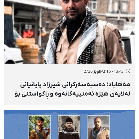
13:43 - 16 گەلاوێژ 2726
مەهاباد؛ دەسبەسەرکرانی شێرزاد پایانیانی
لەلایەن هێزە ئەمنییەکانەوە و ڕاگواستنی بۆ
شوێنێکی ناڕوون