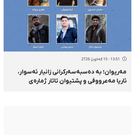
13:51 - 15 گەلاوێژ 2726
مەریوان؛ بە دەسبەسەرکرانی زانیار ئەسوار،
ئاریا مەعرووفی و پشتیوان تاتار ژمارەی
دەسبەسەرکراوانی سەرەڕۆیانە لە ئاوایی «نێ»
بۆ شەش کەس زیادی کرد