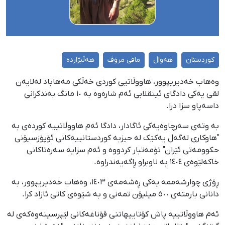
کوردستان
هەواڵ
مافی مرۆڤ
هەڵبژاردە
وەهاب خەدیریپوور، هاووڵاتیی کوردی خەڵکی مەهاباد لەلایەن
لقی یەکی دادگای ئینقلابی ئەم شارەوە بە ١٠ مانگ بەندکرانی
داسەپاو سزا درا.
بە وتەی سەرچاوەیەکی ئاگادار، دادگا ئەم هاووڵاتییە کوردەی بە
"هاوکاری لەگەڵ یەکێک لە حیزبە کوردستانییەکانی ئۆپۆزسیۆنی
حکوومەتی ئێران" تۆمەتبار کردووە و ئەم سزایە سەرەتاکانی
خاکەلێوەی ١٤٠٤ بە ناوبراو ڕاگەیەندراوە.
ڕۆژی چوارشەممە یەکی ڕەشەمەی ١٤٠٣، وەهاب خەدیریپوور، بە
دانانی بارمتەی ٥٠٠ میلیۆن تمەنی و بە شێوەی کاتی ئازاد کرا.
ئەم هاووڵاتییە پاش کۆتاییهاتنی قۆناغەکانی لێپرسینەوەکەی لە