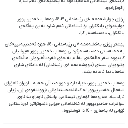
گرتنگەی ئیتلاعاتی مەهابادەوە بە بەندیخانەی ئەم شارە
ڕاگوێزرابوو.
ڕۆژی چوارشەممە ١٠ی ڕێبەندانی ١٤٠٣، وەهاب خەدیریپوور
دوابەدوای بانگکران بۆ ئیتلاعاتی ئەم شارە بە بێ بەڵگەی
بانگکران، دەسبەسەر کرا.
پێشتر ڕۆژی یەکشەممە ٧ی ڕێبەندانی ١٤٠، هێزە ئەمنییەتییەکان
بە مەبەستی دەسبەسەرکردنی وەهاب خەدیریپوور هێرشیان
کردبووە سەر ماڵەکەی بەڵام بە هۆی قەرەباڵغبوونی ماڵەکەی
وتبوویان سبەی (دووشەممە ٨ی ڕێبەندان) لە دادگای شاری
مەهاباددا ئامادە بێت.
وەهاب خەدیریپوور، خێزاندارە و دوو منداڵی هەیە. ناوبراو ئامۆزای
شەماڵ خەدیریپوور لە گیانلەدەستداوانی بزووتنەوەی ژن، ژیان
ئازادییە. هەروەها کۆماری ئیسلامی برایەکی ناوبراو بە ناوی
سۆهراب خەدیریپوور لە ئەندامانی حیزبی دێموکراتی کوردستانی
ئێرانی لە بەهاری ١٤٠٠ دا کوشتووە.