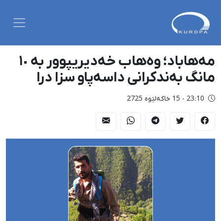
مەهاباد؛ وەهاب خەدیریپوور بە ١٠
مانگ بەندکرانی داسەپاو سزا درا
23:10 - 15 خاکەلێوه 2725