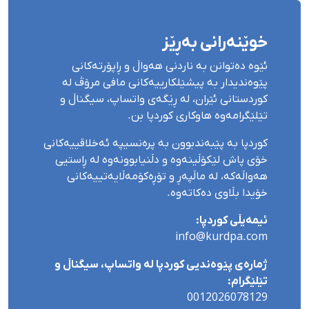
خوێنەرانی بەڕێز
ئێوە دەتوانن بە ناردنی هەواڵ و ڕاپۆرتەکانی
پێوەندیدار بە پیشێلکارییەکانی مافی مرۆڤ لە
کوردستانی ئێران، لە ڕێگەی واتساپ، سیگناڵ و
تێلێگرامەوە هاوکاری کوردپا بن.
کوردپا بە پێبەندبوون بە پرەنسیپە ئەخلاقییەکانی
خۆی پاش لێکۆڵینەوە و دڵنیابوونەوە لە ڕاستیی
هەواڵەکە، لە ماڵپەڕ و تۆڕەکۆمەڵایەتییەکانی
خۆیدا بڵاوی دەکاتەوە.
ئیمەیڵی کوردپا:
info@kurdpa.com
ژمارەی پێوەندیی کوردپا لە واتساپ، سیگناڵ و
تێلێگرام:
0012026078129