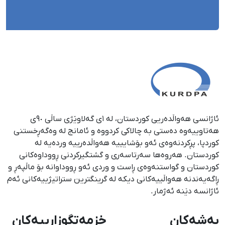
ئاژانسی هەواڵدەریی کوردستان، لە ١ی گەلاوێژی ساڵی ٩٠ی
هەتاوییەوە دەستی بە چالاکی کردووە و ئامانج لە وەگەڕخستنی
كوردپا، پڕكردنەوەی ئەو بۆشایییە هەواڵدەرییە وردەیە لە
كوردستان. هەروەها سەرتاسەری و گشتگیركردنی ڕووداوەكانی
كوردستان و گواستنەوەی ڕاست و وردی ئەو ڕووداوانە بۆ ماڵپەڕ و
ڕاگەیەندنە هەواڵییەكانی دیكە لە گرینگترین ستراتیژییەكانی ئەم
ئاژانسە دێنە ئەژمار.
بەشەکان
خزمەتگوزارییەکان