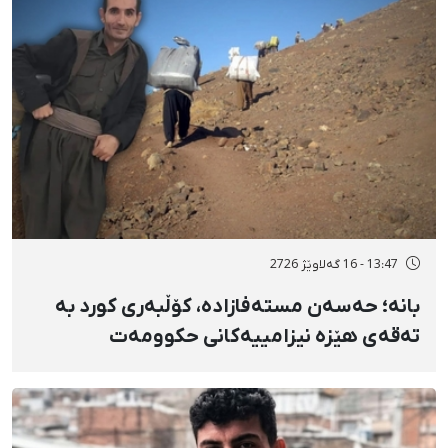
13:47 - 16 گەلاوێژ 2726
بانه؛ حەسەن مستەفازادە، کۆڵبەری کورد بە
تەقەی هێزە نیزامییەکانی حکوومەت
بەسەختی بریندار بوو