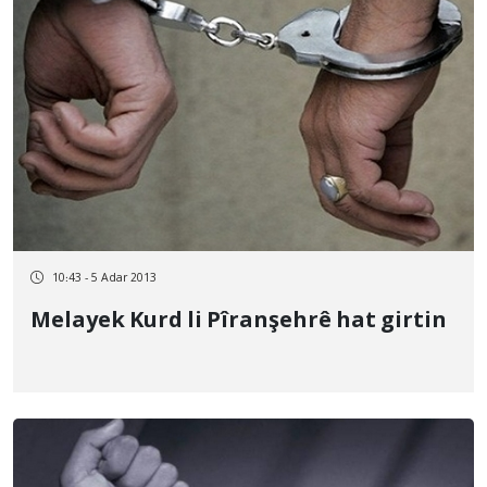
10:43 - 5 Adar 2013
Melayek Kurd li Pîranşehrê hat girtin