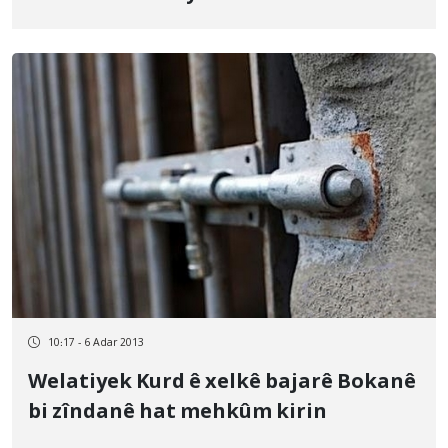
birîndar kirin
10:17 - 6 Adar 2013
Welatiyek Kurd ê xelkê bajarê Bokanê
bi zîndanê hat mehkûm kirin