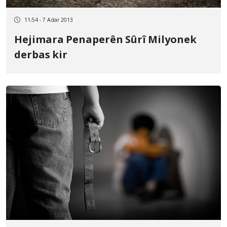
11:54 - 7 Adar 2013
Hejimara Penaperên Sûrî Milyonek
derbas kir