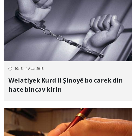
10:13 - 4 Adar 2013
Welatiyek Kurd li Şinoyê bo carek din
hate binçav kirin