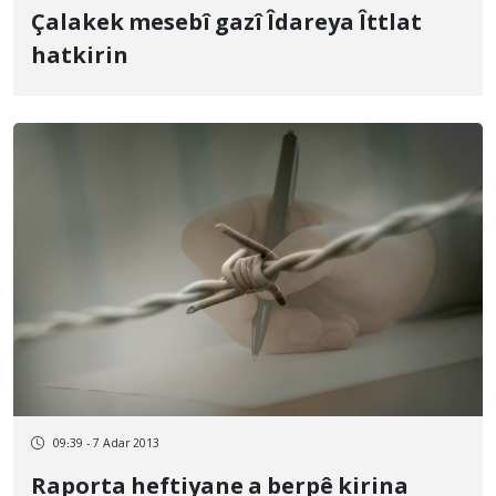
Çalakek mesebî gazî Îdareya Îttlat
hatkirin
09:39 - 7 Adar 2013
Raporta heftiyane a berpê kirina