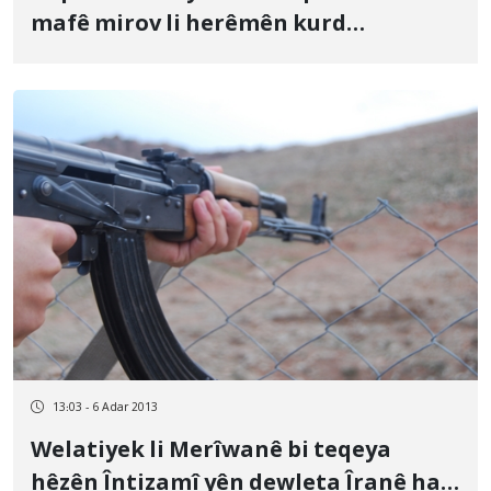
mafê mirov li herêmên kurd
rûniştiyên Îranê
13:03 - 6 Adar 2013
Welatiyek li Merîwanê bi teqeya
hêzên Întizamî yên dewleta Îranê hat