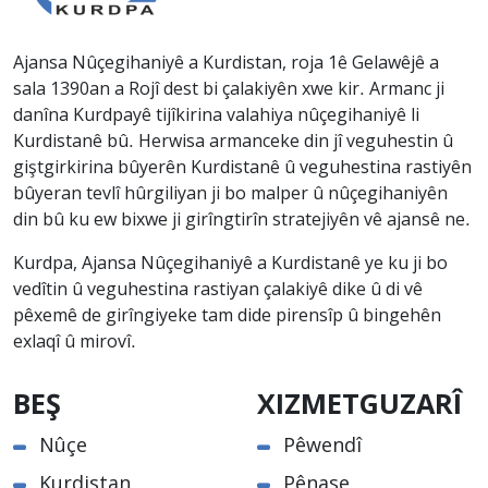
Ajansa Nûçegihaniyê a Kurdistan, roja 1ê Gelawêjê a
sala 1390an a Rojî dest bi çalakiyên xwe kir. Armanc ji
danîna Kurdpayê tijîkirina valahiya nûçegihaniyê li
Kurdistanê bû. Herwisa armanceke din jî veguhestin û
giştgirkirina bûyerên Kurdistanê û veguhestina rastiyên
bûyeran tevlî hûrgiliyan ji bo malper û nûçegihaniyên
din bû ku ew bixwe ji girîngtirîn stratejiyên vê ajansê ne.
Kurdpa, Ajansa Nûçegihaniyê a Kurdistanê ye ku ji bo
vedîtin û veguhestina rastiyan çalakiyê dike û di vê
pêxemê de girîngiyeke tam dide pirensîp û bingehên
exlaqî û mirovî.
BEŞ
XIZMETGUZARÎ
Nûçe
Pêwendî
Kurdistan
Pênase