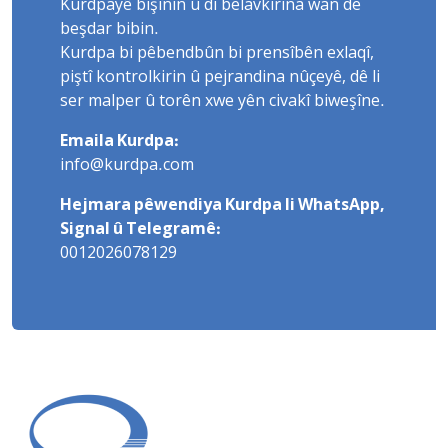
Kurdpayê bişînin û di belavkirina wan de
beşdar bibin.
Kurdpa bi pêbendbûn bi prensîbên exlaqî,
piştî kontrolkirin û pejrandina nûçeyê, dê li
ser malper û torên xwe yên civakî biweşîne.
Emaila Kurdpa:
info@kurdpa.com
Hejmara pêwendiya Kurdpa li WhatsApp,
Signal û Telegramê:
0012026078129