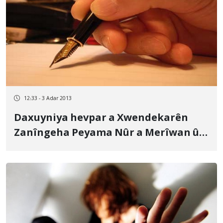
12:33 - 3 Adar 2013
Daxuyniya hevpar a Xwendekarên
Zanîngeha Peyama Nûr a Merîwan û
sinê seva vegohastina Çalakên
Xwendekarî