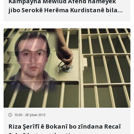
Kampayna Mewlûd Afend nameyek
jibo Serokê Herêma Kurdistanê bilav
kirin
10:00 - 28 Şibat 2013
Riza Şerîfî ê Bokanî bo zîndana Recaî