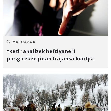
10:53 - 3 Adar 2013
“Kezî” analîzek heftiyane ji
pirsgirêkên jinan li ajansa kurdpa