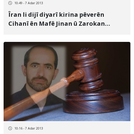
10:49 - 7 Adar 2013
Îran li dijî diyarî kirina pêverên
Cihanî ên Mafê Jinan û Zarokan
radiveste
10:16 - 7 Adar 2013