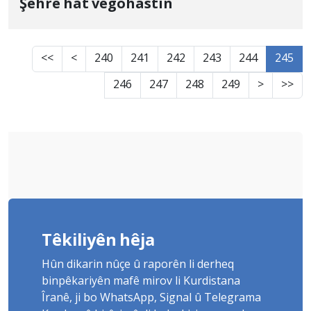
Şehrê hat vegohastin
<<
<
240
241
242
243
244
245
246
247
248
249
>
>>
Têkiliyên hêja
Hûn dikarin nûçe û raporên li derheq
binpêkariyên mafê mirov li Kurdistana
Îranê, ji bo WhatsApp, Signal û Telegrama