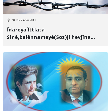
10:20 - 2 Adar 2013
Îdareya Îttlata
Sinê,belênnameyê(Soz)ji hevjîna
Madih Nezerî destine