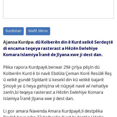
Kurdistan
Mafê Mirov
Ajansa Kurdpa:
dû Kolberên din ê Kurd xelkê Serdeştê
di encama teqeya rasterast a Hêzên Ewlehiye
Komara Islamiya Îranê de Jîyana xwe ji dest dan.
Pêka rapora Kurdpayê,berwar 29ê çirîya pêşîn dû
Kolberên Kurd ê bi navê Ebdûla Çeman Korê Resûlê Reş
û xelkê gundê Sipîdarê û kesekî din kû xelikê bajarê
Şinoyê ye û heya gehiştna vê nûçeyê navê wî nehatîye
zanîn,bi teqeya rasterast a Hêzên Ewlehiye Komara
Islamiya Îranê Jîyana xwe ji dest dan.
Li gor amara Navenda Amara Kurdpayê,li destpêka