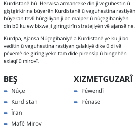
Kurdistanê bû. Herwisa armanceke din jî veguhestin û
giştgirkirina bûyerên Kurdistanê û veguhestina rastiyên
bûyeran tevlî hûrgiliyan ji bo malper û nûçegihaniyên
din bû ku ew bixwe ji girîngtirîn stratejiyên vê ajansê ne.
Kurdpa, Ajansa Nûçegihaniyê a Kurdistanê ye ku ji bo
vedîtin û veguhestina rastiyan çalakiyê dike û di vê
pêxemê de girîngiyeke tam dide pirensîp û bingehên
exlaqî û mirovî.
BEŞ
XIZMETGUZARÎ
Nûçe
Pêwendî
Kurdistan
Pênase
Îran
Mafê Mirov