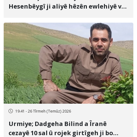
Hesenbêygî ji aliyê hêzên ewlehiyê ve
û veguhestina wî bo cihekî nediyar
19:41 - 26 Tîrmeh (Temûz) 2026
Urmiye; Dadgeha Bilind a Îranê
cezayê 10 sal û rojek girtîgeh ji bo