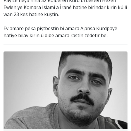
Payîzê heya niha 32 Kolberên Kurd bi destên Hêzên
Ewlehiye Komara Islamî a Îranê hatine birîndar kirin kû li
wan 23 kes hatine kuştin.
Ev amare pêka piştbestin bi amara Ajansa Kurdpayê
hatîye bilav kirin û dibe amara rastîn zêdetir be.