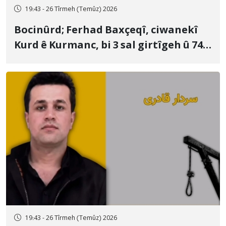
19:43 - 26 Tîrmeh (Temûz) 2026
Bocinûrd; Ferhad Baxçeqî, ciwanekî
Kurd ê Kurmanc, bi 3 sal girtîgeh û 74
qamçîyan hat cezakirin
19:43 - 26 Tîrmeh (Temûz) 2026