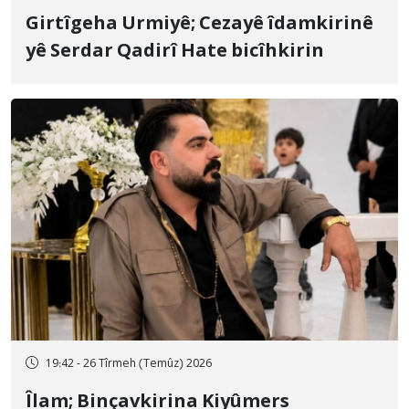
Girtîgeha Urmiyê; Cezayê îdamkirinê
yê Serdar Qadirî Hate bicîhkirin
19:42 - 26 Tîrmeh (Temûz) 2026
Îlam; Binçavkirina Kiyûmers