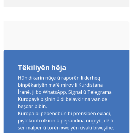
Yûnis Nebîzade piştrast kir
Têkiliyên hêja
Hûn dikarin nûçe û raporên li derheq
binpêkariyên mafê mirov li Kurdistana
Îranê, ji bo WhatsApp, Signal û Telegrama
Kurdpayê bişînin û di belavkirina wan de
beşdar bibin.
Kurdpa bi pêbendbûn bi prensîbên exlaqî,
piştî kontrolkirin û pejrandina nûçeyê, dê li
ser malper û torên xwe yên civakî biweşîne.