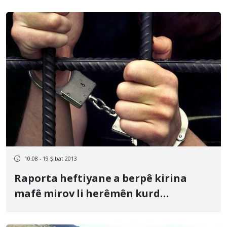
10:08 - 19 Şibat 2013
Raporta heftiyane a berpê kirina
mafê mirov li herêmên kurd
rûnişyitên Îran