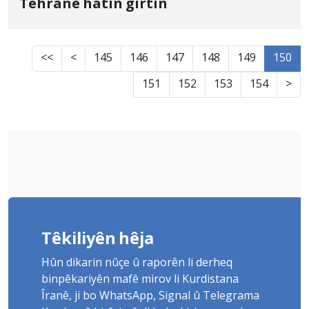
Tehranê hatin girtin
<<
<
145
146
147
148
149
150
151
152
153
154
>
Têkiliyên hêja
Hûn dikarin nûçe û raporên li derheq
binpêkariyên mafê mirov li Kurdistana
Îranê, ji bo WhatsApp, Signal û Telegrama