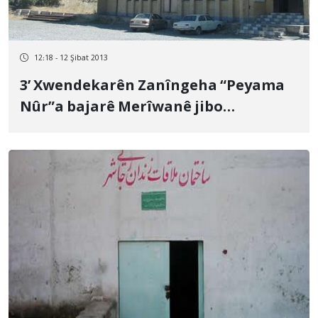
12:18 - 12 Şibat 2013
3’ Xwendekarên Zanîngeha “Peyama
Nûr”a bajarê Merîwanê jibo
Zanîngeha Sinê hatin dûr xistin