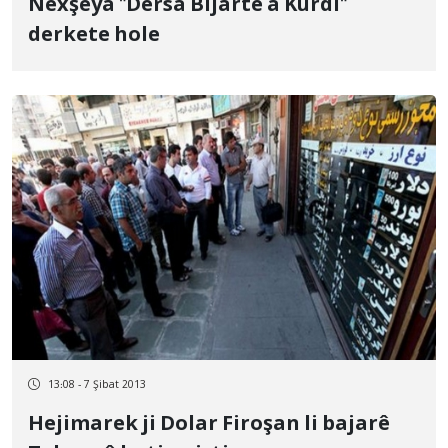
Nexşeya "Dersa Bijarte a Kurdî"
derkete hole
13:08 - 7 Şibat 2013
Hejimarek ji Dolar Firoşan li bajarê