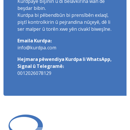
Kurdpayê bişînin û di belavkirina wan de
beşdar bibin.
Kurdpa bi pêbendbûn bi prensîbên exlaqî,
piştî kontrolkirin û pejrandina nûçeyê, dê li
ser malper û torên xwe yên civakî biweşîne.
Emaila Kurdpa:
info@kurdpa.com
Hejmara pêwendiya Kurdpa li WhatsApp,
Signal û Telegramê:
0012026078129