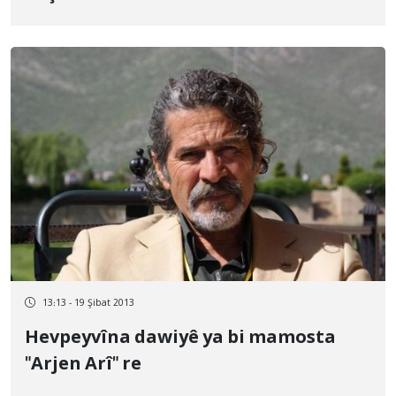
13:13 - 19 Şibat 2013
Hevpeyvîna dawiyê ya bi mamosta
"Arjen Arî" re