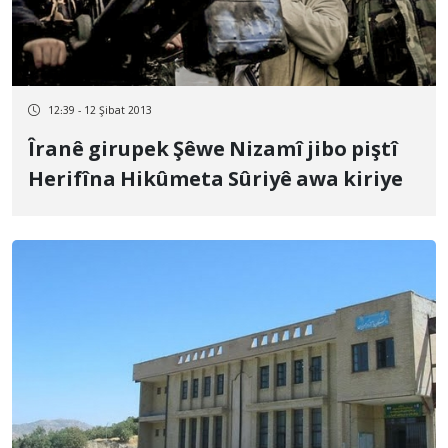
12:39 - 12 Şibat 2013
Îranê girupek Şêwe Nizamî jibo piştî
Herifîna Hikûmeta Sûriyê awa kiriye