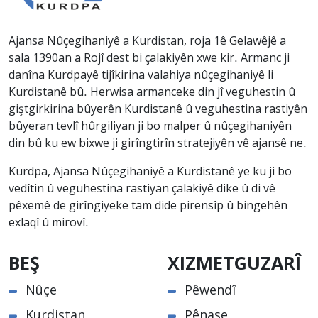
Ajansa Nûçegihaniyê a Kurdistan, roja 1ê Gelawêjê a
sala 1390an a Rojî dest bi çalakiyên xwe kir. Armanc ji
danîna Kurdpayê tijîkirina valahiya nûçegihaniyê li
Kurdistanê bû. Herwisa armanceke din jî veguhestin û
giştgirkirina bûyerên Kurdistanê û veguhestina rastiyên
bûyeran tevlî hûrgiliyan ji bo malper û nûçegihaniyên
din bû ku ew bixwe ji girîngtirîn stratejiyên vê ajansê ne.
Kurdpa, Ajansa Nûçegihaniyê a Kurdistanê ye ku ji bo
vedîtin û veguhestina rastiyan çalakiyê dike û di vê
pêxemê de girîngiyeke tam dide pirensîp û bingehên
exlaqî û mirovî.
BEŞ
XIZMETGUZARÎ
Nûçe
Pêwendî
Kurdistan
Pênase