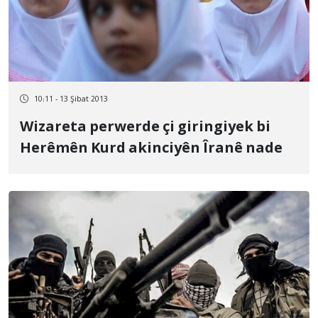
10:11 - 13 Şibat 2013
Wizareta perwerde çi giringiyek bi
Herêmên Kurd akinciyên Îranê nade