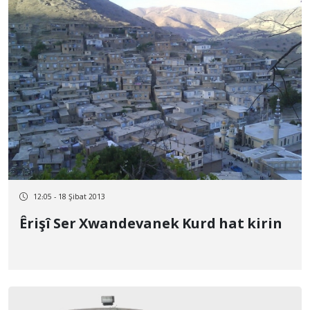
12:05 - 18 Şibat 2013
Êrişî Ser Xwandevanek Kurd hat kirin