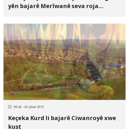
yên bajarê Merîwanê seva roja
Cîhaniya Zimanê Dayikî
09:42 - 20 Şibat 2013
Keçeka Kurd li bajarê Ciwanroyê xwe
kuşt