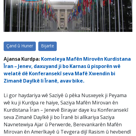
Çand û Huner
Bijarte
Ajansa Kurdpa:
Komeleya Mafên Mirovên Kurdistana
Îran – Jenev, daxuyand ji bo Karnas û pisporên wê
welatê dê Konferansekî seva Mafê Xwendin bi
Zimanê Dayîkê li Îranê, avav bike.
Li gor haydariya wê Saziyê û pêka Nusxeyek ji Peyama
wê ku ji Kurdpa re haiye, Saziya Mafên Mirovan ên
Kurdistana Îran – Jenevê Birayar daye ku Konferansekî
seva Zimanê Dayîkê ji bo Îranê bi alîkariya Saziya
Navnetewiya Ajar û Perwerde, Berevankarên Mafên
Mirovan ên Amerîkayê û Tevgera dijî Rasism û hevbendî