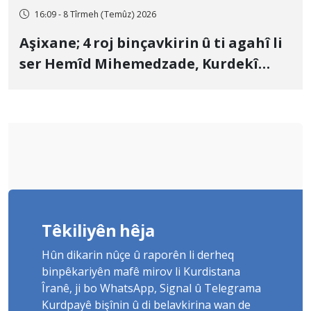
16:09 - 8 Tîrmeh (Temûz) 2026
Aşixane; 4 roj binçavkirin û ti agahî li
ser Hemîd Mihemedzade, Kurdekî
Kurmanc û pehlewanekî guliştêya
Çoxê tune ye
Têkiliyên hêja
Hûn dikarin nûçe û raporên li derheq
binpêkariyên mafê mirov li Kurdistana
Îranê, ji bo WhatsApp, Signal û Telegrama
Kurdpayê bişînin û di belavkirina wan de