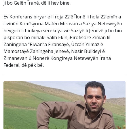
ji bo Gelên Îranê, dê li hev bîne.
Ev Konferans biryar e li roja 22’ê Îlonê li hola 22’emîn a
civînên Komîsyona Mafên Mirovan a Saziya Neteweyên
hevgirtî li binkeya serekeya wê Saziyê li Jenevê ji bo hin
pisporan bo mînak: Salih Ekîn, Pirofisorê Ziman lil
Zanîngeha “Riwan”a Firansayê, Ûzcan Yilmaz ê
Mamostayê Zanîngeha Jenevê, Nasir Bulîdeyî ê
Zimanevan û Nonerê Kongireya Neteweyên Îrana
Federal, dê pêk bê.