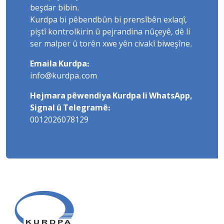
beşdar bibin.
Kurdpa bi pêbendbûn bi prensîbên exlaqî,
piştî kontrolkirin û pejrandina nûçeyê, dê li
ser malper û torên xwe yên civakî biweşîne.
Emaila Kurdpa:
info@kurdpa.com
Hejmara pêwendiya Kurdpa li WhatsApp,
Signal û Telegramê:
0012026078129