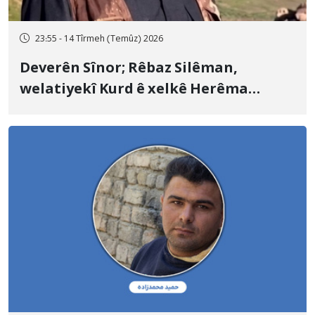
23:55 - 14 Tîrmeh (Temûz) 2026
Deverên Sînor; Rêbaz Silêman,
welatiyekî Kurd ê xelkê Herêma
Kurdistanê, bi topên hawanê yên
Artêşa Pasdaran a Îranê hat kuştin