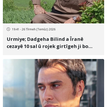
19:41 - 26 Tîrmeh (Temûz) 2026
Urmiye; Dadgeha Bilind a Îranê
cezayê 10 sal û rojek girtîgeh ji bo
Yûnis Nebîzade piştrast kir