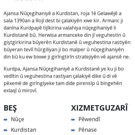
Ajansa Nûçegihaniyê a Kurdistan, roja 1ê Gelawêjê a
sala 1390an a Rojî dest bi çalakiyên xwe kir. Armanc ji
danîna Kurdpayê tijîkirina valahiya nûçegihaniyê li
Kurdistanê bû. Herwisa armanceke din jî veguhestin û
giştgirkirina bûyerên Kurdistanê û veguhestina rastiyên
bûyeran tevlî hûrgiliyan ji bo malper û nûçegihaniyên
din bû ku ew bixwe ji girîngtirîn stratejiyên vê ajansê ne.
Kurdpa, Ajansa Nûçegihaniyê a Kurdistanê ye ku ji bo
vedîtin û veguhestina rastiyan çalakiyê dike û di vê
pêxemê de girîngiyeke tam dide pirensîp û bingehên
exlaqî û mirovî.
BEŞ
XIZMETGUZARÎ
Nûçe
Pêwendî
Kurdistan
Pênase