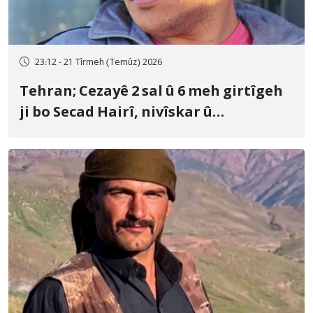
23:12 - 21 Tîrmeh (Temûz) 2026
Tehran; Cezayê 2 sal û 6 meh girtîgeh
ji bo Secad Hairî, nivîskar û
mamosteyê zimanê Kurdî, tam hat
piştrastkirin