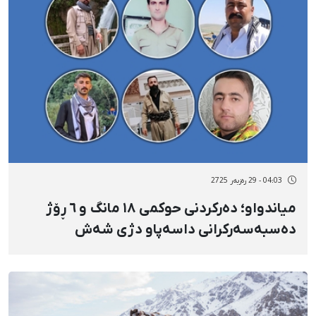
04:03 - 29 رەزبەر 2725
میاندواو؛ دەرکردنی حوکمی ١٨ مانگ و ٦ ڕۆژ
دەسبەسەرکرانی داسەپاو دژی شەش
هاووڵاتیی کورد