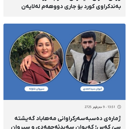
بەندکراوی کورد بۆ جاری دووهەم لەلایەن
دیوانی باڵای وڵاتەوە هەڵوەشایەوە
13:51 - 9 خەزەڵوەر 2725
ژمارەی دەسبەسەرکراوانی مەهاباد گەیشتە
سێ کەس؛ کەیوان سەیدئەحمەدی و سیروان