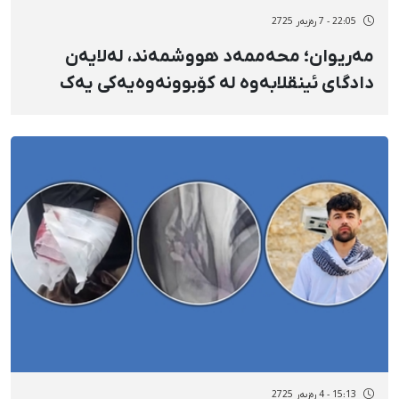
22:05 - 7 رەزبەر 2725
مەریوان؛ محەممەد هووشمەند، لەلایەن
دادگای ئینقلابەوە لە کۆبوونەوەیەکی یەک
خولەکیدا بە بێ بەرگری، بە یەک ساڵ بەندکرانی
داسەپاو سزا درا
15:13 - 4 رەزبەر 2725