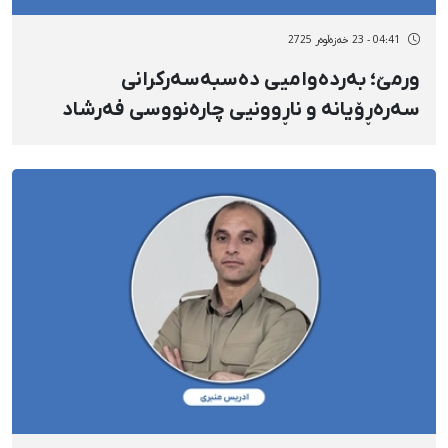
04:41 - 23 خەزەڵوەر 2725
ورمێ؛ بەردەوامیی دەسبەسەرکرانی
سەرەڕۆیانە و ناڕوونیی چارەنووسی فەرشاد
سووری