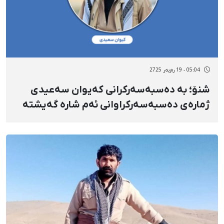
05:04 - 19 رەزبەر 2725
شنۆ؛ بە دەسبەسەرکرانی کەیوان سەعیدی
ژمارەی دەسبەسەرکراوانی ئەم شارە گەیشتە
چوار کەس لە ڕۆژێکدا