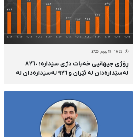
16:35 - 19 رەزبەر 2725
ڕۆژی جیهانیی خەبات دژی سێدارە؛ ٨٢٦٠
لەسێدارەدان لە ئێران و ٩٢٦ لەسێدارەدان لە
کوردستان لە ماوەی ١٤ ساڵدا