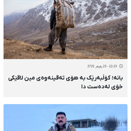
22:23 - 23 رەزبەر 2725
بانە؛ کۆڵبەرێک بە هۆی تەقینەوەی مین لاقێکی
خۆی لەدەست دا