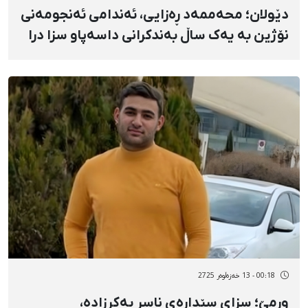
دێولان؛ محەممەد ڕەزایی، ئەندامی ئەنجومەنی
نۆژین به یەک ساڵ بەندکرانی داسەپاو سزا درا
00:18 - 13 خەزەڵوەر 2725
ورمێ؛ سزای سێدارەی ناسر بەکرزادە،