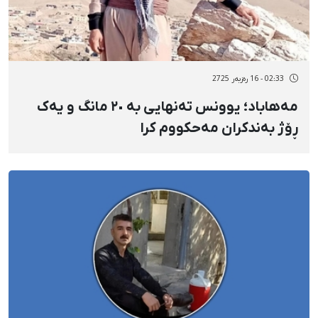
02:33 - 16 رەزبەر 2725
مەهاباد؛ یوونس تەنهایی به ٢٠ مانگ و یەک
ڕۆژ بەندکران مەحکووم کرا