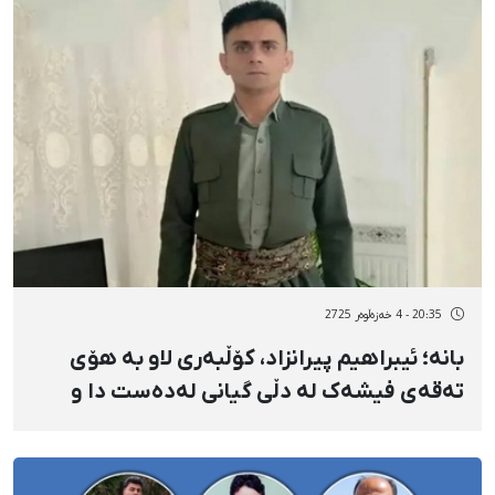
20:35 - 4 خەزەڵوەر 2725
بانە؛ ئیبراهیم پیرانزاد، کۆڵبەری لاو بە هۆی
تەقەی فیشەک لە دڵی گیانی لەدەست دا و
کۆڵبەرێکی دیکە بەسەختی بریندار بوو