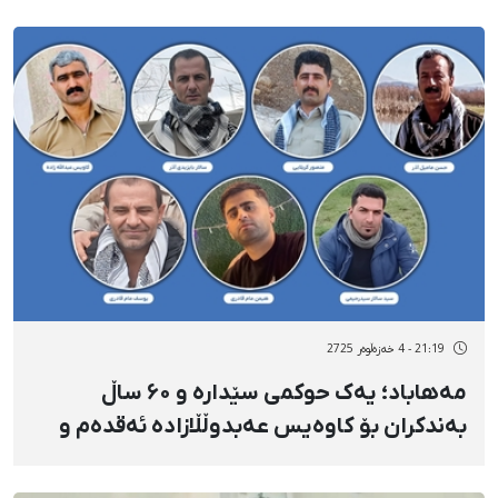
21:19 - 4 خەزەڵوەر 2725
مەهاباد؛ یەک حوکمی سێدارە و ۶۰ ساڵ
بەندکران بۆ کاوەیس عەبدوڵڵازادە ئەقدەم و
شەش هاووڵاتیی دیکە