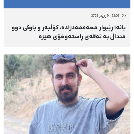
22:05 - 9 رەزبەر 2725
بانە؛ ڕێبوار محەممەدزادە، کۆڵبەر و باوکی دوو
منداڵ بە تەقەی ڕاستەوخۆی هێزە
نیزامییەکان لە بانە کوژرا