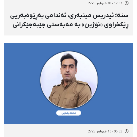
17:07 - 18 خەزەڵوەر 2725
سنە؛ ئیدریس مینبەری، ئەندامی بەڕێوەبەریی
ڕێکخراوی «نۆژین» بە مەبەستی جێبەجێکرانی
حوکمەکەی ڕەوانەی بەندیخانەی سنە کرا
05:33 - 16 خەزەڵوەر 2725