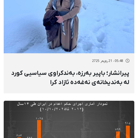
05:48 - 21 رەزبەر 2725
پیرانشار؛ باپیر بەرزە، بەندکراوی سیاسیی کورد
لە بەندیخانەی نەغەدە ئازاد کرا