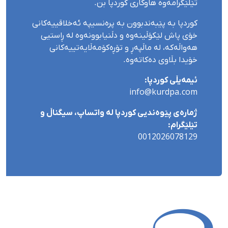
تێلێگرامەوە هاوکاری کوردپا بن.
کوردپا بە پێبەندبوون بە پرەنسیپە ئەخلاقییەکانی
خۆی پاش لێکۆڵینەوە و دڵنیابوونەوە لە ڕاستیی
هەواڵەکە، لە ماڵپەڕ و تۆڕەکۆمەڵایەتییەکانی
خۆیدا بڵاوی دەکاتەوە.
ئیمەیڵی کوردپا:
info@kurdpa.com
ژمارەی پێوەندیی کوردپا لە واتساپ، سیگناڵ و
تێلێگرام:
0012026078129