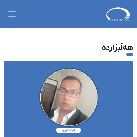
هەڵبژاردە