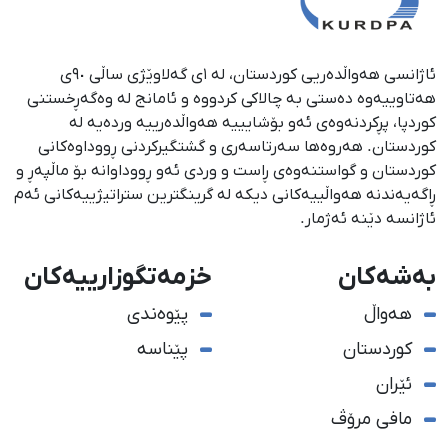
ئاژانسی هەواڵدەریی کوردستان، لە ١ی گەلاوێژی ساڵی ٩٠ی
هەتاوییەوە دەستی بە چالاکی کردووە و ئامانج لە وەگەڕخستنی
كوردپا، پڕكردنەوەی ئەو بۆشایییە هەواڵدەرییە وردەیە لە
كوردستان. هەروەها سەرتاسەری و گشتگیركردنی ڕووداوەكانی
كوردستان و گواستنەوەی ڕاست و وردی ئەو ڕووداوانە بۆ ماڵپەڕ و
ڕاگەیەندنە هەواڵییەكانی دیكە لە گرینگترین ستراتیژییەكانی ئەم
ئاژانسە دێنە ئەژمار.
بەشەکان
خزمەتگوزارییەکان
هەواڵ
پێوەندی
کوردستان
پێناسە
ئێران
مافی مرۆڤ