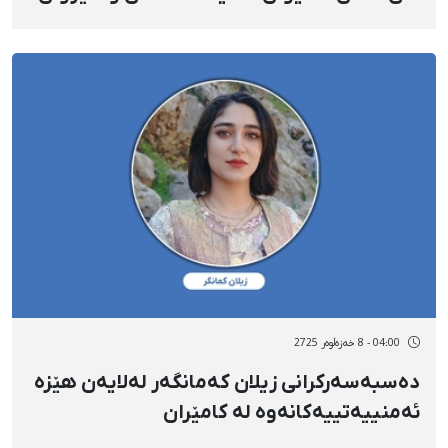
شاوەلە لەلایەن هێزە ئەمنییەتییەکانەوە
دەسبەسەر کران
04:00 - 8 خەزەڵوەر 2725
دەسبەسەرکرانی زیلان کەمانگەر لەلایەن ‌هێزە
ئەمنییەتییەکانەوە لە کامێران