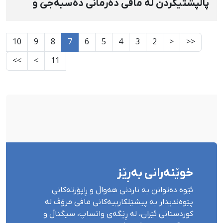
پاڵپشتیکردن لە مافی دەرمانی دەسبەجێ و
پێویستی زەینەب جەلالیان، کۆنترین زیندانیی
سیاسیی ژن لە ئێراندا
10
9
8
7
6
5
4
3
2
<
<<
>>
>
11
خوێنەرانی بەڕێز
ئێوە دەتوانن بە ناردنی هەواڵ و ڕاپۆرتەکانی
پێوەندیدار بە پیشێلکارییەکانی مافی مرۆڤ لە
کوردستانی ئێران، لە ڕێگەی واتساپ، سیگناڵ و