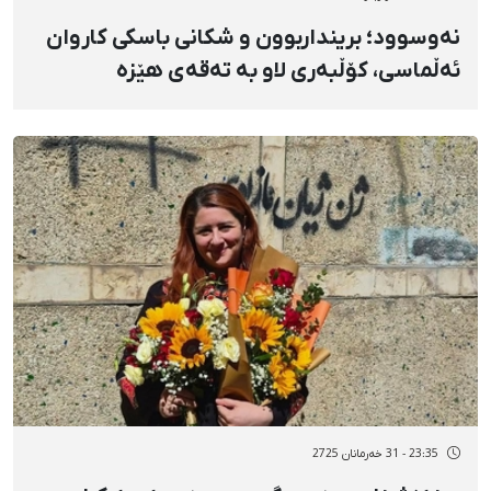
نەوسوود؛ برینداربوون و شکانی باسکی کاروان
ئەڵماسی، کۆڵبەری لاو بە تەقەی هێزە
نیزامییەکانی حکوومەت
23:35 - 31 خەرمانان 2725