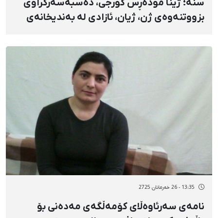
سنە؛ ژینا مودەڕس گورجی، دەسبەسەرکراوی
بزووتنەوەی ژن، ژیان، ئازادی لە بەندیخانەی
ناوەندیی سنە ئازاد کرا
13:35 - 26 خەرمانان 2725
نامەی سەرئاوەڵای کۆمەڵگەی مەدەنی بۆ