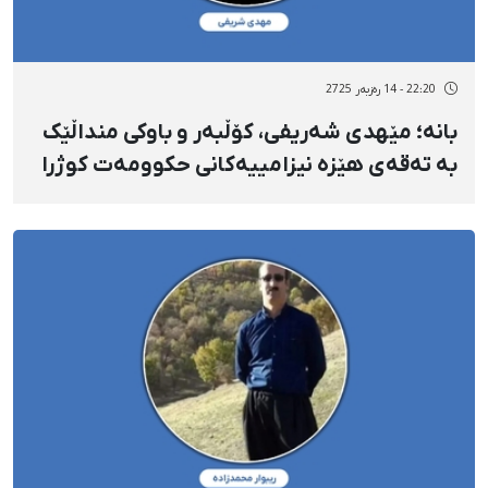
22:20 - 14 رەزبەر 2725
بانە؛ مێهدی شەریفی، کۆڵبەر و باوکی منداڵێک
بە تەقەی هێزە نیزامییەکانی حکوومەت کوژرا