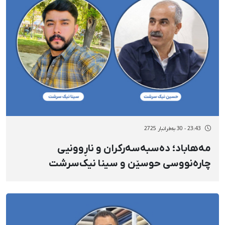
23:43 - 30 بەفرانبار 2725
مەهاباد؛ دەسبەسەرکران و ناڕوونیی
چارەنووسی حوسێن و سینا نیک‌سرشت