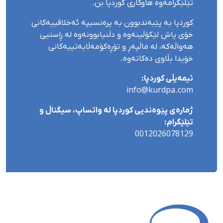
تێلێگرامەوە هاوکاری کوردپا بن.
کوردپا بە پێبەندبوون بە پرەنسیپە ئەخلاقییەکانی
خۆی پاش لێکۆڵینەوە و دڵنیابوونەوە لە ڕاستیی
هەواڵەکە، لە ماڵپەڕ و تۆڕەکۆمەڵایەتییەکانی
خۆیدا بڵاوی دەکاتەوە.
ئیمەیڵی کوردپا:
info@kurdpa.com
ژمارەی پێوەندیی کوردپا لە واتساپ، سیگناڵ و
تێلێگرام:
0012026078129