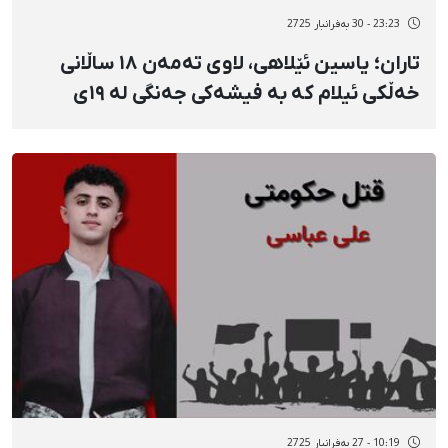
23:23 - 30 بەفرانبار 2725
تاران؛ یاسین ئێلاهی، لاوی تەمەن ١٨ ساڵانی
خەڵكی ئیلام کە بە فیشەکی جەنگی لە ١٩ی
بەفرانباردا کوژراوە
10:19 - 27 بەفرانبار 2725