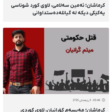
کرماشان؛ ئەمین سەلامی، لاوی کورد شوناسی
یەکێکی دیکە لە گیانلەدەستداوانی
ناڕەزایەتییەکانی خەڵک لە ١٨ی بەفرانبار
03:46 - 3 رێبەندان 2725
کرماشان؛ مەیسەم کۆرانیان، لاوی کوردی