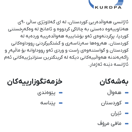
ئاژانسی هەواڵدەریی کوردستان، لە ١ی گەلاوێژی ساڵی ٩٠ی
هەتاوییەوە دەستی بە چالاکی کردووە و ئامانج لە وەگەڕخستنی
كوردپا، پڕكردنەوەی ئەو بۆشایییە هەواڵدەرییە وردەیە لە
كوردستان. هەروەها سەرتاسەری و گشتگیركردنی ڕووداوەكانی
كوردستان و گواستنەوەی ڕاست و وردی ئەو ڕووداوانە بۆ ماڵپەڕ و
ڕاگەیەندنە هەواڵییەكانی دیكە لە گرینگترین ستراتیژییەكانی ئەم
ئاژانسە دێنە ئەژمار.
بەشەکان
خزمەتگوزارییەکان
هەواڵ
پێوەندی
کوردستان
پێناسە
ئێران
مافی مرۆڤ