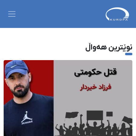
نوێترین هەواڵ