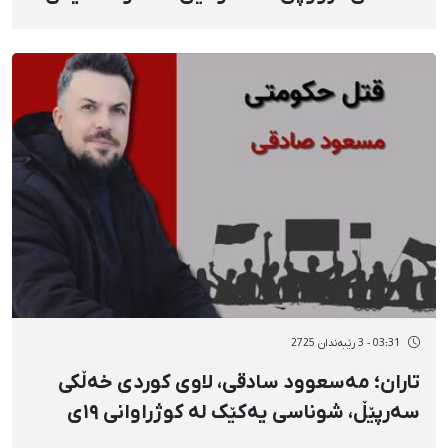
هێزە ئەمنییەتییەکانەوە
03:31 - 3 رێبەندان 2725
تاران؛ مەسعوود سادقی، لاوی کوردی خەڵکی
سەرپێڵ، شوناسی یەکێک لە کوژراوانی ١٩ی
بەفرانبار