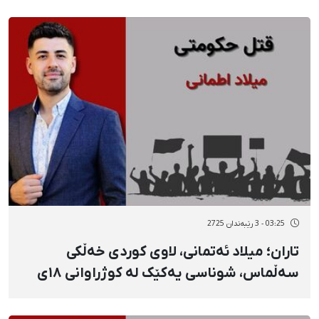
03:25 - 3 رێبەندان 2725
تاران؛ میلاد ئەتمانی، لاوی کوردی خەڵکی
سەڵماس، شوناسی یەکێک لە کوژراوانی ١٨ی
بەفرانبار