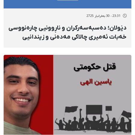
23:31 - 30 بەفرانبار 2725
دێولان؛ دەسبەسەرکران و ناڕوونیی چارەنووسی
خەبات ئەمیری چالاکی مەدەنی و زیندانیی
سیاسیی پێشوو