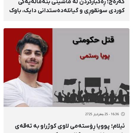
کەرەج؛ ڕەگبارکردن لە ماشینی بنەماڵەیەکی
کوردی سونقوڕی و گیانلەدەستدانی دایک، باوک
و کوڕی بنەماڵەکە
16:36 - 25 بەفرانبار 2725
ئیلام؛ پوویا ڕۆستەمی لاوی کوژراو بە تەقەی