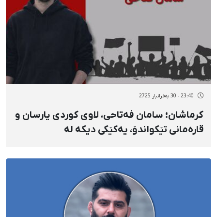
23:40 - 30 بەفرانبار 2725
کرماشان؛ سامان فەتاحی، لاوی کوردی یارسان و
قارەمانی تێکواندۆ، یەکێکی دیکە لە
گیانلەدەستداوانی ١٩ی بەفرانبار بە فیشەکی
جەنگی