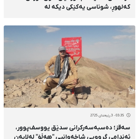
کەلهوڕ، شوناسی یەکێکی دیکە لە
گیانلەدەستداوانی ناڕەزایەتییەکانی خەڵک لە
١٨ی بەفرانبار
03:35 - 3 رێبەندان 2725
سەقز؛ دەسبەسەرکرانی سدێق یووسف‌پوور،
ئەندامی گرووپی شاخەوانیی "هەڵۆ" لەلایەن