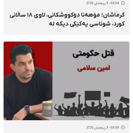
03:54 - 3 رێبەندان 2725
کرماشان؛ مۆهەنا دۆکووشکانی، لاوی ١٨ ساڵانی
کورد، شوناسی یەکێکی دیکە لە
گیانلەدەستداوانی ناڕەزایەتییەکانی خەڵک لە
١٨ی بەفرانبار لە کرماشان
03:50 - 3 رێبەندان 2725