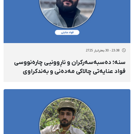
23:38 - 30 بەفرانبار 2725
سنە؛ دەسبەسەرکران و ناڕوونیی چارەنووسی
فواد عنایەتی چالاکی مەدەنی و بەندکراوی
سیاسیی پێشوو