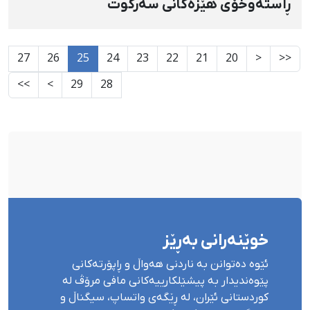
ڕاستەوخۆی هێزەکانی سەرکوت
27
26
25
24
23
22
21
20
<
<<
>>
>
29
28
خوێنەرانی بەڕێز
ئێوە دەتوانن بە ناردنی هەواڵ و ڕاپۆرتەکانی
پێوەندیدار بە پیشێلکارییەکانی مافی مرۆڤ لە
کوردستانی ئێران، لە ڕێگەی واتساپ، سیگناڵ و