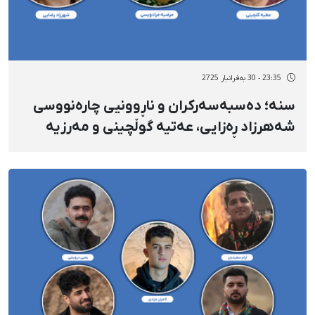
23:35 - 30 بەفرانبار 2725
سنە؛ دەسبەسەرکران و ناڕوونیی چارەنووسی
شەهرزاد ڕەزایی، عەتیە گوڵچینی و مەرزیە
مورادوەیسی