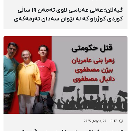
گیەڵان؛ عەلی عەباسی لاوی تەمەن ١٩ ساڵی
کوردی کوژراو کە لە نێوان سەدان تەرمەکەی
کەهریزەک دۆزرایەوە و لە بەرانبەر ٧٠٠
میلیۆندا ڕادەستی بنەماڵەکەی کرایەوە
10:17 - 27 بەفرانبار 2725