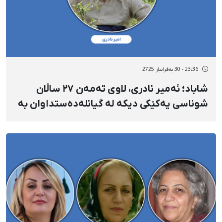
23:36 - 30 بەفرانبار 2725
شاباد؛ ئەمیر نادری، لاوی تەمەن ٢٧ ساڵان
شوناسی یەکێکی دیکە لە گیانلەدەستداوان بە
فیشەکی جەنگیی هێزە سەرکوتکەرەکان