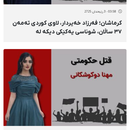
03:58 - 3 رێبەندان 2725
کرماشان؛ فەرزاد خەیردار، لاوی کوردی تەمەن
٣٧ ساڵان، شوناسی یەکێکی دیکە لە
گیانلەدەستداوانی ناڕەزایەتییەکانی ١٨ی
بەفرانبار