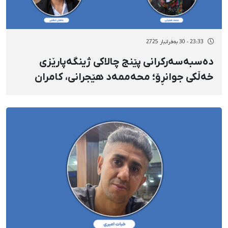
23:33 - 30 بەفرانبار 2725
دەسبەسەرکرانی پێنج چالاکی ژینگەپارێزی
خەڵکی جوانڕۆ؛ محەممەد هێجرانی، کامران
مورادی، ئارام سەعیدیان، یەحیا دەرویشی و
ماهان ئەعزەمی