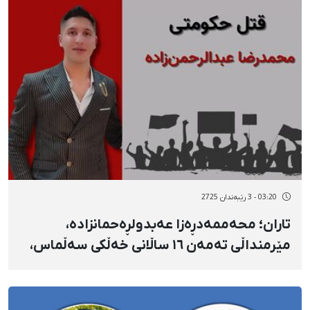
03:20 - 3 رێبەندان 2725
تاران؛ محەممەدڕەزا عەبدولڕەحمانزادە،
مێرمنداڵی تەمەن ١٦ ساڵانی خەڵکی سەڵماس،
شوناسی یەکێک لە کوژراوان بە فیشەکی
جەنگی