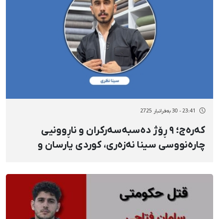
23:41 - 30 بەفرانبار 2725
کەرەج؛ ٩ ڕۆژ دەسبەسەرکران و ناڕوونیی
چارەنووسی سینا نەزەری، کوردی یارسان و
بلاگێر