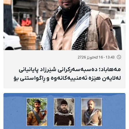
13:43 - 16 گەلاوێژ 2726
مەهاباد؛ دەسبەسەرکرانی شێرزاد پایانیانی
لەلایەن هێزە ئەمنییەکانەوە و ڕاگواستنی بۆ
شوێنێکی ناڕوون