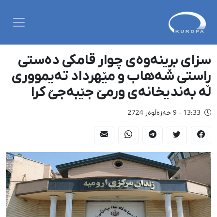
سزای بڕینەوەی چوار قامکی دەستی
ڕاستی شەهاب و مێهرداد تەیمووری
لە بەندیخانەی ورمێ جێبەجێ کرا
13:33 - 9 خەزەڵوەر 2724