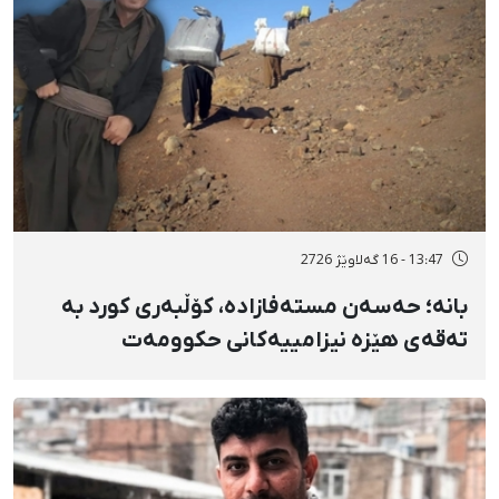
13:47 - 16 گەلاوێژ 2726
بانه؛ حەسەن مستەفازادە، کۆڵبەری کورد بە
تەقەی هێزە نیزامییەکانی حکوومەت
بەسەختی بریندار بوو