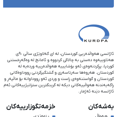
ئاژانسی هەواڵدەریی کوردستان، لە ١ی گەلاوێژی ساڵی ٩٠ی
هەتاوییەوە دەستی بە چالاکی کردووە و ئامانج لە وەگەڕخستنی
كوردپا، پڕكردنەوەی ئەو بۆشایییە هەواڵدەرییە وردەیە لە
كوردستان. هەروەها سەرتاسەری و گشتگیركردنی ڕووداوەكانی
كوردستان و گواستنەوەی ڕاست و وردی ئەو ڕووداوانە بۆ ماڵپەڕ و
ڕاگەیەندنە هەواڵییەكانی دیكە لە گرینگترین ستراتیژییەكانی ئەم
ئاژانسە دێنە ئەژمار.
بەشەکان
خزمەتگوزارییەکان
هەواڵ
پێوەندی