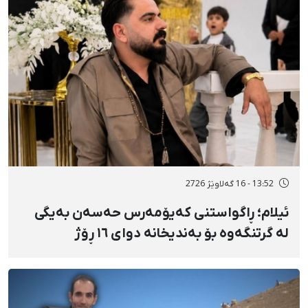
13:52 - 16 گەلاوێژ 2726
ئیلام؛ ڕاگواستنی کەیۆمەرس حەسەن بەیگی
لە گرتنگەوە بۆ بەندیخانە دوای ١٦ ڕۆژ
دەسبەسەرکرانی سەرەڕۆیانە و توندوتیژانە