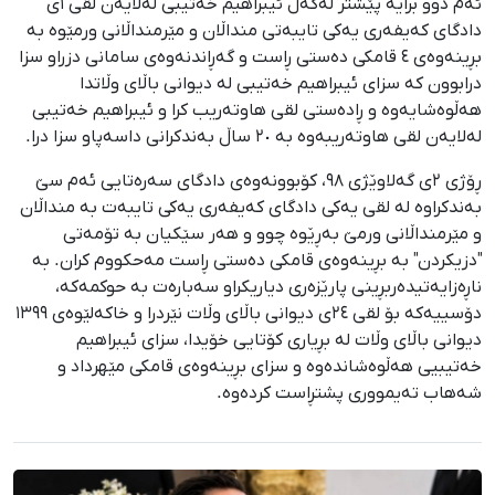
ئەم دوو برایە پێشتر لەگەڵ ئیبراهیم خەتیبی لەلایەن لقی ١ی
دادگای کەیفەری یەکی تایبەتی منداڵان و مێرمنداڵانی ورمێوە بە
بڕینەوەی ٤ قامکی دەستی ڕاست و گەڕاندنەوەی سامانی دزراو سزا
درابوون کە سزای ئیبراهیم خەتیبی لە دیوانی باڵای وڵاتدا
هەڵوەشایەوە و ڕادەستی لقی هاوتەریب کرا و ئیبراهیم خەتیبی
لەلایەن لقی هاوتەریبەوە بە ٢٠ ساڵ بەندکرانی داسەپاو سزا درا.
ڕۆژی ٢ی گەلاوێژی ٩٨، کۆبوونەوەی دادگای سەرەتایی ئەم سێ
بەندکراوە لە لقی یەکی دادگای کەیفەری یەکی تایبەت بە منداڵان
و مێرمنداڵانی ورمێ بەڕێوە چوو و هەر سێکیان بە تۆمەتی
"دزیکردن" بە بڕینەوەی قامکی دەستی ڕاست مەحکووم کران. بە
ناڕەزایەتیدەربڕینی پارێزەری دیاریکراو سەبارەت بە حوکمەکە،
دۆسییەکە بۆ لقی ٢٤ی دیوانی باڵای وڵات نێردرا و خاکەلێوەی ١٣٩٩
دیوانی باڵای وڵات لە بڕیاری کۆتایی خۆیدا، سزای ئیبراهیم
خەتیبیی هەڵوەشاندەوە و سزای بڕینەوەی قامکی مێهرداد و
شەهاب تەیمووری پشتڕاست کردەوە.