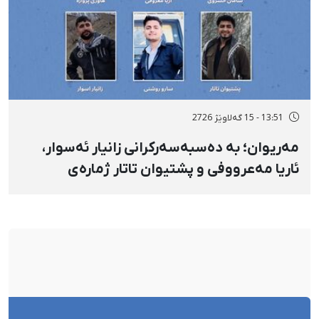
13:51 - 15 گەلاوێژ 2726
مەریوان؛ بە دەسبەسەرکرانی زانیار ئەسوار،
ئاریا مەعرووفی و پشتیوان تاتار ژمارەی
دەسبەسەرکراوانی سەرەڕۆیانە لە ئاوایی «نێ»
بۆ شەش کەس زیادی کرد