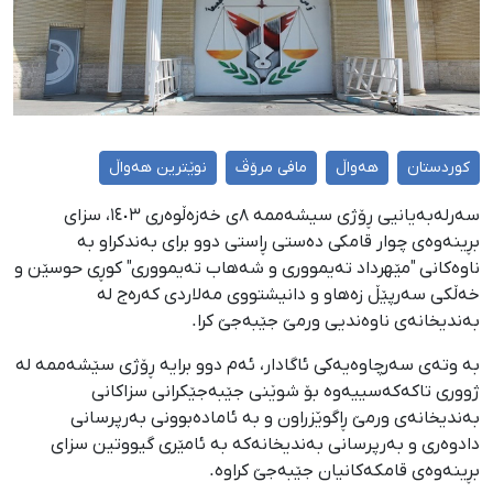
کوردستان
هەواڵ
مافی مرۆڤ
نوێترین هەواڵ
سەرلەبەیانیی ڕۆژی سیشەممە ٨ی خەزەڵوەری ١٤٠٣، سزای
بڕینەوەی چوار قامکی دەستی ڕاستی دوو برای بەندکراو بە
ناوەکانی "مێهرداد تەیمووری و شەهاب تەیمووری" کوڕی حوسێن و
خەڵكی سەرپێڵ زەهاو و دانیشتووی مەلاردی کەرەج لە
بەندیخانەی ناوەندیی ورمێ جێبەجێ کرا.
بە وتەی سەرچاوەیەکی ئاگادار، ئەم دوو برایە ڕۆژی سێشەممە لە
ژووری تاکەکەسییەوە بۆ شوێنی جێبەجێکرانی سزاکانی
بەندیخانەی ورمێ ڕاگوێزراون و بە ئامادەبوونی بەرپرسانی
دادوەری و بەرپرسانی بەندیخانەکە بە ئامێری گیووتین سزای
بڕینەوەی قامکەکانیان جێبەجێ کراوە.