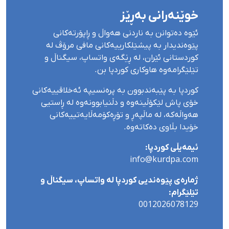
خوێنەرانی بەڕێز
ئێوە دەتوانن بە ناردنی هەواڵ و ڕاپۆرتەکانی
پێوەندیدار بە پیشێلکارییەکانی مافی مرۆڤ لە
کوردستانی ئێران، لە ڕێگەی واتساپ، سیگناڵ و
تێلێگرامەوە هاوکاری کوردپا بن.
کوردپا بە پێبەندبوون بە پرەنسیپە ئەخلاقییەکانی
خۆی پاش لێکۆڵینەوە و دڵنیابوونەوە لە ڕاستیی
هەواڵەکە، لە ماڵپەڕ و تۆڕەکۆمەڵایەتییەکانی
خۆیدا بڵاوی دەکاتەوە.
ئیمەیڵی کوردپا:
info@kurdpa.com
ژمارەی پێوەندیی کوردپا لە واتساپ، سیگناڵ و
تێلێگرام:
0012026078129