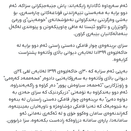
ئەم سەرچاوە ئاگادارە ڕایگەیاند: پاش جێبەجێکرانی سزاکە، ئەم
دوو برایە بە مەبەستی تێپەڕاندنی قۆناغەکانی چارەسەری، بۆ
بەشی وەرگرتنی بەندکراوانی نەخۆشخانەی "خومەینی"ی ورمێ
ڕاگوێزران و تاکوو ئێستا لە مافی چاوپێکەوتن و پێوەندی لەگەڵ
بنەماڵەکانیان بێبەری کراون.
سزای بڕینەوەی چوار قامکی دەستی ڕاستی ئەم دوو برایە لە
خاکەلێوەی ١٣٩٩دا لەلایەن دیوانی باڵای وڵاتەوە پشتڕاست
کرایەوە.
بەپێی ئەم سزایە کە ٣٠ی خاکەلێوەی ١٣٩٩ لەلایەن لقی ٢٤ی
دیوانی باڵای وڵاتەوە بە سەرۆکایەتیی دادوەر "محەممەد کەرەمی"
و ڕاوێژکاریی "ئەحمەد سیاوەش پوور" دەر کراوە و ڕاگەیەندراوە،
ئەم دوو بەندکراوە بە تۆمەتی "دزیکردنێک کە سزای حەدی بە
دواوە دەبێ" بە بڕینەوەی چوار قامکی دەستی ڕاستیان لە بنەوە
بە شێوەیەک کە تەنیا قامکی دۆشاومژە و ناوپەلیان بمێنێتەوە،
گەڕاندنەوەی سامان وەکوو خۆی و لە ئەگەری نەمانی ئەو
سامانەدا، پارەی سامانە دزراوەکە ڕادەست بکەنەوە، سزا درابوون.