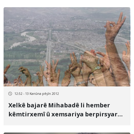
12:52 - 13 Kanûna pêşîn 2012
Xelkê bajarê Mihabadê li hember
kêmtirxemî û xemsariya berpirsyarên
Wezareta Perwerdê narzî bûna xwe
anin ziman