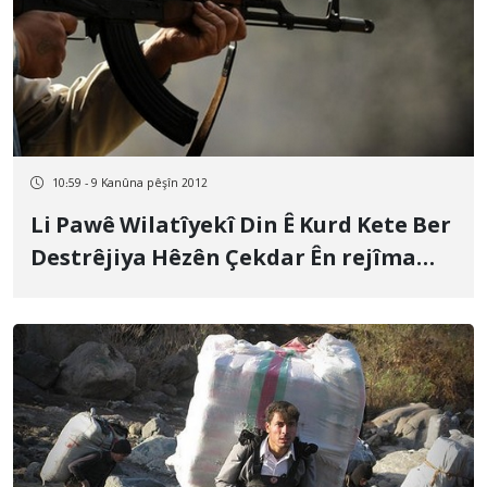
10:59 - 9 Kanûna pêşîn 2012
Li Pawê Wilatîyekî Din Ê Kurd Kete Ber
Destrêjiya Hêzên Çekdar Ên rejîma
Îranê