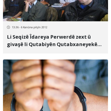
13:36 - 6 Kanûna pêşîn 2012
Li Seqizê Îdareya Perwerdê zext û
givaşê li Qutabiyên Qutabxaneyekê
dike