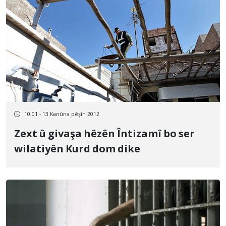
10:01 - 13 Kanûna pêşîn 2012
Zext û givaşa hêzên Întizamî bo ser
wilatiyên Kurd dom dike