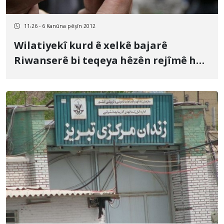
11:26 - 6 Kanûna pêşîn 2012
Wilatiyekî kurd ê xelkê bajarê
Riwanserê bi teqeya hêzên rejîmê hat
birînda kirin