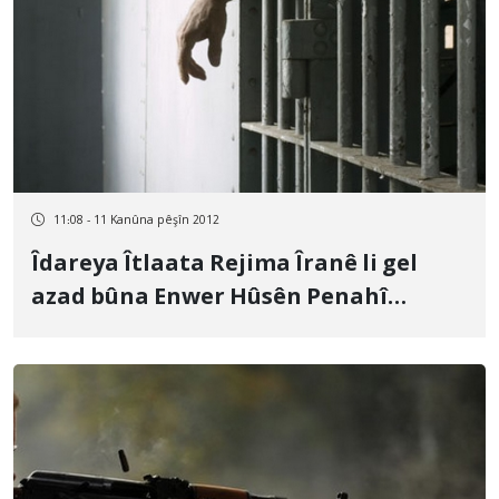
11:08 - 11 Kanûna pêşîn 2012
Îdareya Îtlaata Rejima Îranê li gel
azad bûna Enwer Hûsên Penahî
dijberiyê dike