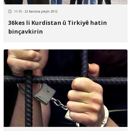
11:15 - 22 Kanûna pêşîn 2012
36kes li Kurdistan û Tirkiyê hatin
binçavkirin