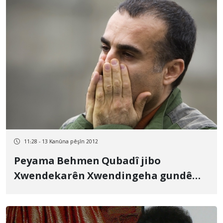
11:28 - 13 Kanûna pêşîn 2012
Peyama Behmen Qubadî jibo
Xwendekarên Xwendingeha gundê
Şînawê