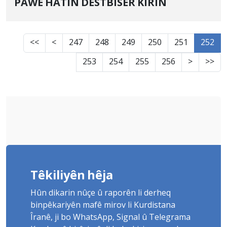
PAWE HATIN DESTBISER KIRIN
<<
<
247
248
249
250
251
252
253
254
255
256
>
>>
Têkiliyên hêja
Hûn dikarin nûçe û raporên li derheq
binpêkariyên mafê mirov li Kurdistana
Îranê, ji bo WhatsApp, Signal û Telegrama