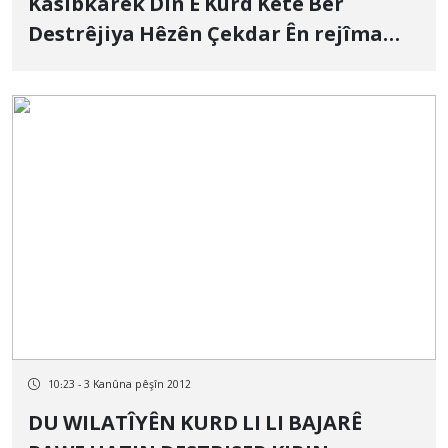
Kasibkarek Din Ê Kurd Kete Ber
Destrêjiya Hêzên Çekdar Ên rejîma
Îranê
10:23 - 3 Kanûna pêşîn 2012
DU WILATÎYÊN KURD LI LI BAJARÊ