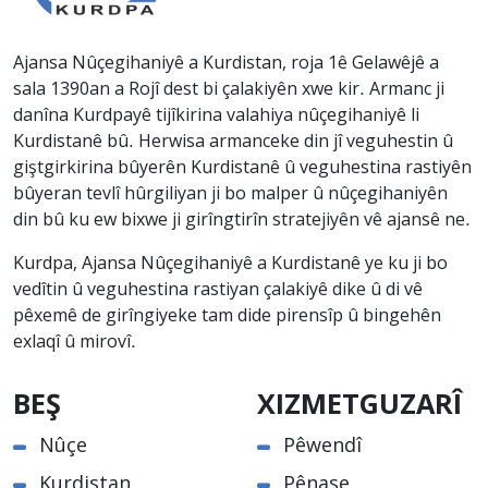
Ajansa Nûçegihaniyê a Kurdistan, roja 1ê Gelawêjê a
sala 1390an a Rojî dest bi çalakiyên xwe kir. Armanc ji
danîna Kurdpayê tijîkirina valahiya nûçegihaniyê li
Kurdistanê bû. Herwisa armanceke din jî veguhestin û
giştgirkirina bûyerên Kurdistanê û veguhestina rastiyên
bûyeran tevlî hûrgiliyan ji bo malper û nûçegihaniyên
din bû ku ew bixwe ji girîngtirîn stratejiyên vê ajansê ne.
Kurdpa, Ajansa Nûçegihaniyê a Kurdistanê ye ku ji bo
vedîtin û veguhestina rastiyan çalakiyê dike û di vê
pêxemê de girîngiyeke tam dide pirensîp û bingehên
exlaqî û mirovî.
BEŞ
XIZMETGUZARÎ
Nûçe
Pêwendî
Kurdistan
Pênase