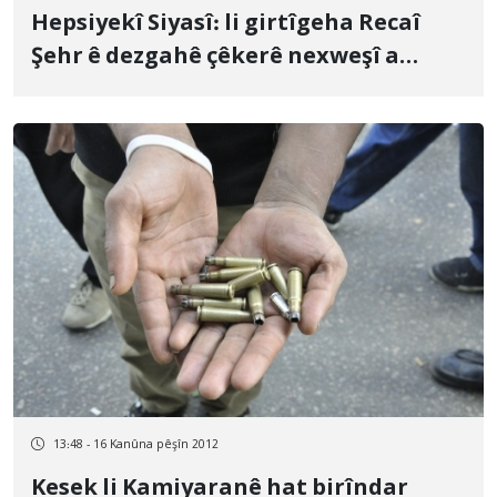
Hepsiyekî Siyasî: li girtîgeha Recaî
Şehr ê dezgahê çêkerê nexweşî a
Şêrpencê hatiye danin
13:48 - 16 Kanûna pêşîn 2012
Kesek li Kamiyaranê hat birîndar