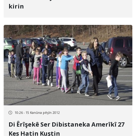
kirin
10:26 - 15 Kanûna pêşîn 2012
Di Êrîşekê Ser Dibistaneka Amerîkî 27
Kes Hatin Kuştin