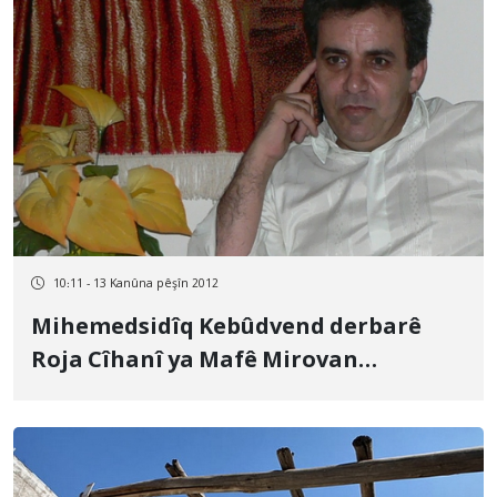
10:11 - 13 Kanûna pêşîn 2012
Mihemedsidîq Kebûdvend derbarê
Roja Cîhanî ya Mafê Mirovan
daxuyaniyek belav kir