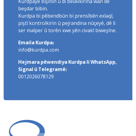
Kurdpayê bişînin û di belavkirina wan de
beşdar bibin.
Kurdpa bi pêbendbûn bi prensîbên exlaqî,
piştî kontrolkirin û pejrandina nûçeyê, dê li
ser malper û torên xwe yên civakî biweşîne.
Emaila Kurdpa:
info@kurdpa.com
Hejmara pêwendiya Kurdpa li WhatsApp,
Signal û Telegramê:
0012026078129