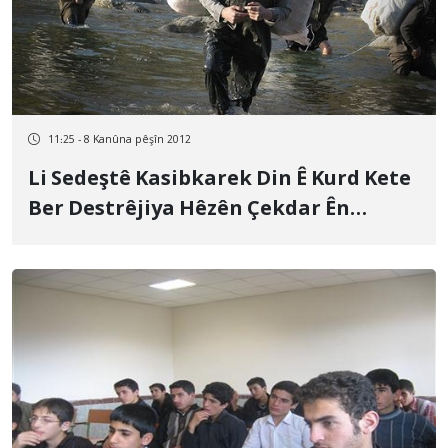
11:25 - 8 Kanûna pêşîn 2012
Li Sedeştê Kasibkarek Din Ê Kurd Kete
Ber Destrêjiya Hêzên Çekdar Ên
rejîma Îranê