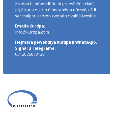
Kurdpa bi pêbendbûn bi prensîbên exlaqî,
piştî kontrolkirin û pejrandina nûçeyê, dê li
ser malper û torên xwe yên civakî biweşîne.
Emaila Kurdpa:
info@kurdpa.com
Hejmara pêwendiya Kurdpa li WhatsApp,
Signal û Telegramê:
0012026078129