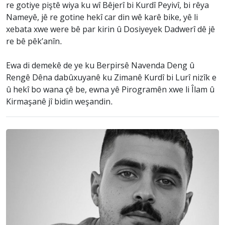
re gotiye piştê wiya ku wî Bêjerî bi Kurdî Peyivî, bi rêya
Nameyê, jê re gotine hekî car din wê karê bike, yê li
xebata xwe were bê par kirin û Dosiyeyek Dadwerî dê jê
re bê pêk’anîn.
Ewa di demekê de ye ku Berpirsê Navenda Deng û
Rengê Dêna dabûxuyanê ku Zimanê Kurdî bi Lurî nizîk e
û hekî bo wana çê be, ewna yê Pirogramên xwe li Îlam û
Kirmaşanê jî bidin weşandin.