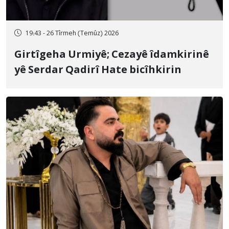
19:43 - 26 Tîrmeh (Temûz) 2026
Girtîgeha Urmiyê; Cezayê îdamkirinê
yê Serdar Qadirî Hate bicîhkirin