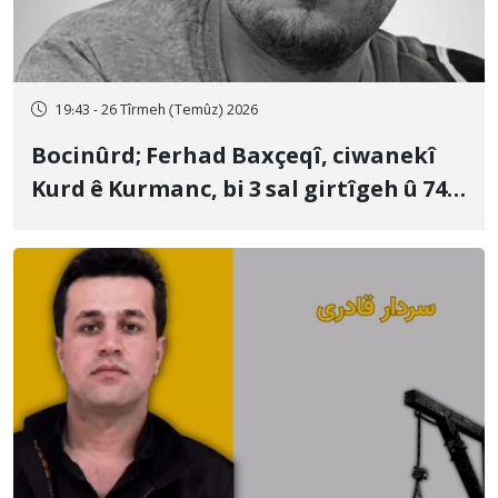
19:43 - 26 Tîrmeh (Temûz) 2026
Bocinûrd; Ferhad Baxçeqî, ciwanekî
Kurd ê Kurmanc, bi 3 sal girtîgeh û 74
qamçîyan hat cezakirin