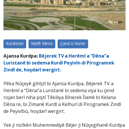
Kurdistan
Mafê Mirov
Çand û Huner
Ajansa Kurdpa:
Bêjerek TV a Herêmî a “Dêna”a
Luristanê bi sedema Kurdî Peyivîn di Pirogramek
Zindî de, hoşdarî wergirt.
Pêka Nûçeyê gihîştî bi Ajansa Kurdpa, Bêjerek TV a
Herêmî a “Dêna”a Luristanê bi sedema viya ku çend
rojan berî niha piştî Têkiliya Bînerek Îlamê bi Kelana
Dêna re, bi Zimanê Kurdî a Kelhurî di Pirogramek Zindî
de Peyivîbû, hoşdarî wergirt.
Yek ji nizîkên Muhemmediyê Bêjer ji Nûçegihanê Kurdpa