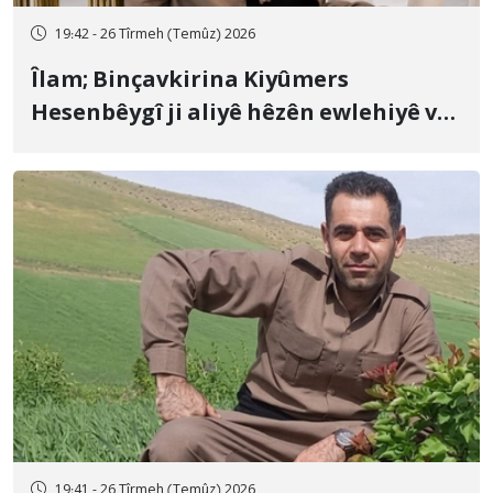
19:42 - 26 Tîrmeh (Temûz) 2026
Îlam; Binçavkirina Kiyûmers
Hesenbêygî ji aliyê hêzên ewlehiyê ve
û veguhestina wî bo cihekî nediyar
19:41 - 26 Tîrmeh (Temûz) 2026