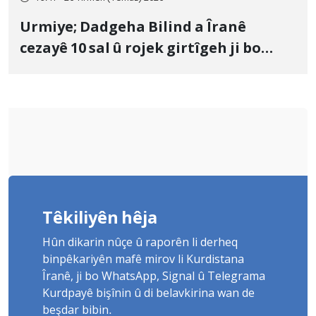
Urmiye; Dadgeha Bilind a Îranê
cezayê 10 sal û rojek girtîgeh ji bo
Yûnis Nebîzade piştrast kir
Têkiliyên hêja
Hûn dikarin nûçe û raporên li derheq
binpêkariyên mafê mirov li Kurdistana
Îranê, ji bo WhatsApp, Signal û Telegrama
Kurdpayê bişînin û di belavkirina wan de
beşdar bibin.