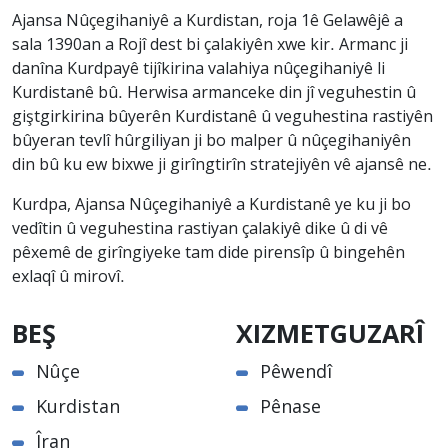
Ajansa Nûçegihaniyê a Kurdistan, roja 1ê Gelawêjê a
sala 1390an a Rojî dest bi çalakiyên xwe kir. Armanc ji
danîna Kurdpayê tijîkirina valahiya nûçegihaniyê li
Kurdistanê bû. Herwisa armanceke din jî veguhestin û
giştgirkirina bûyerên Kurdistanê û veguhestina rastiyên
bûyeran tevlî hûrgiliyan ji bo malper û nûçegihaniyên
din bû ku ew bixwe ji girîngtirîn stratejiyên vê ajansê ne.
Kurdpa, Ajansa Nûçegihaniyê a Kurdistanê ye ku ji bo
vedîtin û veguhestina rastiyan çalakiyê dike û di vê
pêxemê de girîngiyeke tam dide pirensîp û bingehên
exlaqî û mirovî.
BEŞ
XIZMETGUZARÎ
Nûçe
Pêwendî
Kurdistan
Pênase
Îran