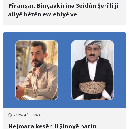
Pîranşar; Binçavkirina Seidûn Şerîfî ji
aliyê hêzên ewlehiyê ve
20:26 - 4 Îlon 2024
Hejmara kesên li Şinoyê hatin