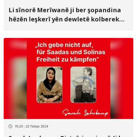
Li sînorê Merîwanê ji ber şopandina
hêzên leşkerî yên dewletê kolberek
birîndar bû
19:23 - 23 Tebax 2024