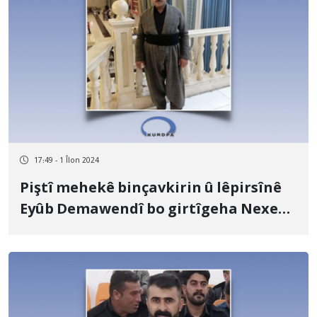
17:49 - 1 Îlon 2024
Piştî mehekê binçavkirin û lêpirsînê
Eyûb Demawendî bo girtîgeha Nexede
hat veguhastin