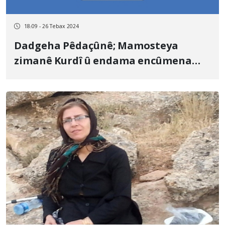
18:09 - 26 Tebax 2024
Dadgeha Pêdaçûnê; Mamosteya
zimanê Kurdî û endama encûmena
birêveberiya “Nûjîn”ê Soma
Pûrmihemedî, ji tohmeta ne rêde hat
berdan