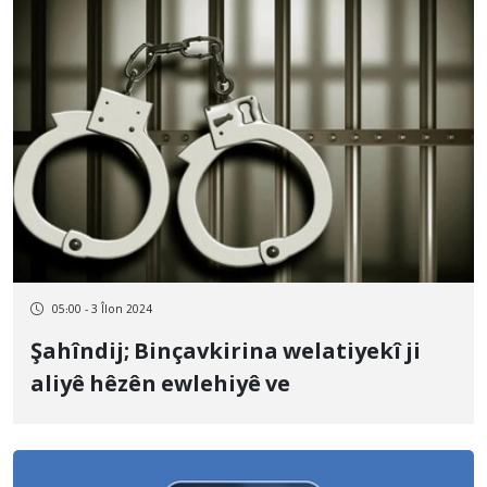
05:00 - 3 Îlon 2024
Şahîndij; Binçavkirina welatiyekî ji
aliyê hêzên ewlehiyê ve