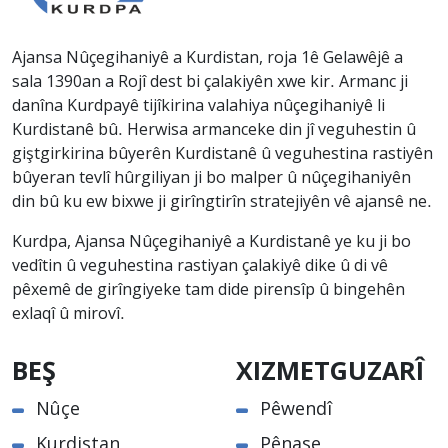
Ajansa Nûçegihaniyê a Kurdistan, roja 1ê Gelawêjê a
sala 1390an a Rojî dest bi çalakiyên xwe kir. Armanc ji
danîna Kurdpayê tijîkirina valahiya nûçegihaniyê li
Kurdistanê bû. Herwisa armanceke din jî veguhestin û
giştgirkirina bûyerên Kurdistanê û veguhestina rastiyên
bûyeran tevlî hûrgiliyan ji bo malper û nûçegihaniyên
din bû ku ew bixwe ji girîngtirîn stratejiyên vê ajansê ne.
Kurdpa, Ajansa Nûçegihaniyê a Kurdistanê ye ku ji bo
vedîtin û veguhestina rastiyan çalakiyê dike û di vê
pêxemê de girîngiyeke tam dide pirensîp û bingehên
exlaqî û mirovî.
BEŞ
XIZMETGUZARÎ
Nûçe
Pêwendî
Kurdistan
Pênase