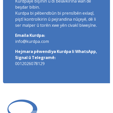
Kurdpayê bişînin û di belavkirina wan de
beşdar bibin.
Kurdpa bi pêbendbûn bi prensîbên exlaqî,
piştî kontrolkirin û pejrandina nûçeyê, dê li
ser malper û torên xwe yên civakî biweşîne.
Emaila Kurdpa:
info@kurdpa.com
Hejmara pêwendiya Kurdpa li WhatsApp,
Signal û Telegramê:
0012026078129