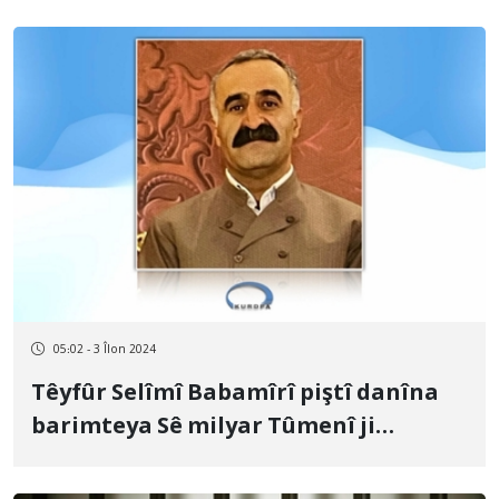
05:02 - 3 Îlon 2024
Têyfûr Selîmî Babamîrî piştî danîna
barimteya Sê milyar Tûmenî ji
girtîgeha Urmiyê hat berdan