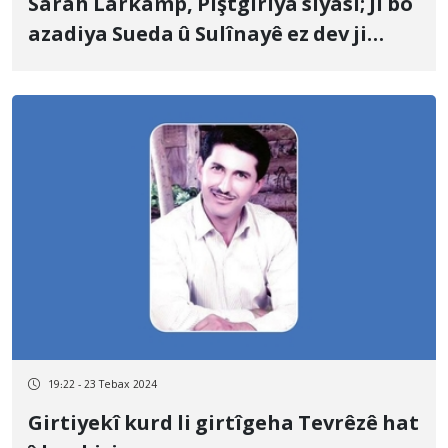
Sarah Larkamp, Piştgîriya siyasî; Ji bo
azadiya Sueda û Sulînayê ez dev ji
têkoşîna xwe bernadim
19:22 - 23 Tebax 2024
Girtiyekî kurd li girtîgeha Tevrêzê hat