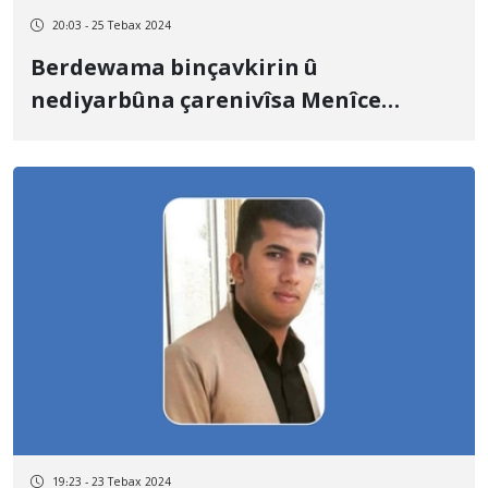
20:03 - 25 Tebax 2024
Berdewama binçavkirin û
nediyarbûna çarenivîsa Menîce
Xweşnûd
19:23 - 23 Tebax 2024