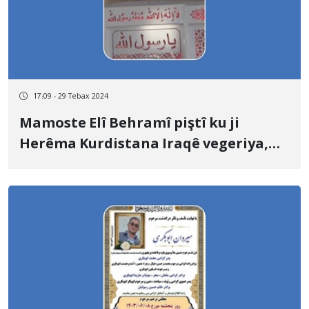
17:09 - 29 Tebax 2024
Mamoste Elî Behramî piştî ku ji
Herêma Kurdistana Iraqê vegeriya,
demekî kurt hat binçavkirin