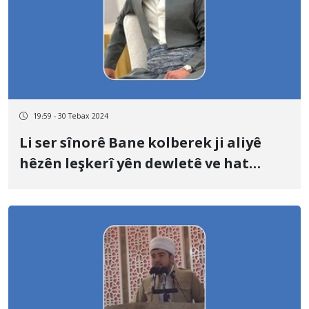
19:59 - 30 Tebax 2024
Li ser sînorê Bane kolberek ji aliyê
hêzên leşkerî yên dewletê ve hat
kuştin