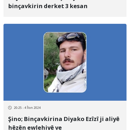
binçavkirin derket 3 kesan
20:25 - 4 Îlon 2024
Şino; Binçavkirina Diyako Ezîzî ji aliyê
hêzên ewlehiyê ve