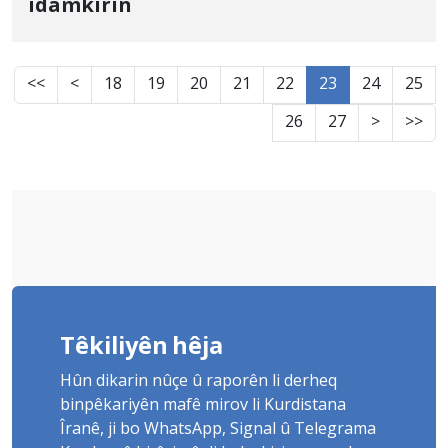
îdamkirin
<<
<
18
19
20
21
22
23
24
25
26
27
>
>>
Têkiliyên hêja
Hûn dikarin nûçe û raporên li derheq
binpêkariyên mafê mirov li Kurdistana
Îranê, ji bo WhatsApp, Signal û Telegrama