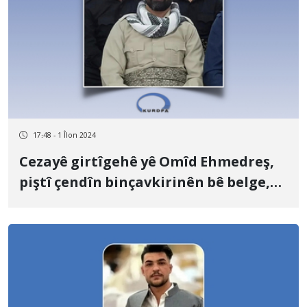
17:48 - 1 Îlon 2024
Cezayê girtîgehê yê Omîd Ehmedreş,
piştî çendîn binçavkirinên bê belge,
bû biryara vekirî