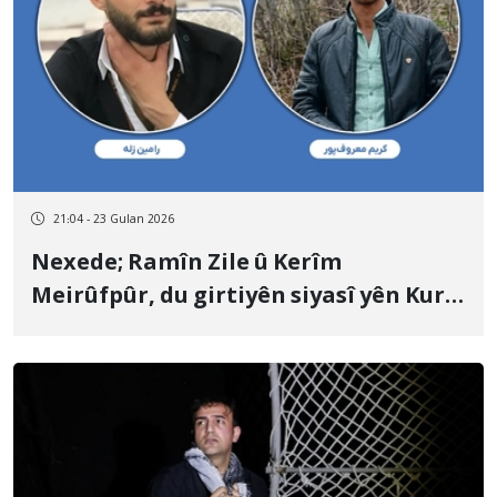
21:04 - 23 Gulan 2026
Nexede; Ramîn Zile û Kerîm
Meirûfpûr, du girtiyên siyasî yên Kurd,
hatin îdamkirin