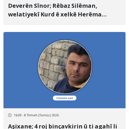
Deverên Sînor; Rêbaz Silêman,
welatiyekî Kurd ê xelkê Herêma
Kurdistanê, bi topên hawanê yên
Artêşa Pasdaran a Îranê hat kuştin
16:09 - 8 Tîrmeh (Temûz) 2026
Aşixane; 4 roj binçavkirin û ti agahî li