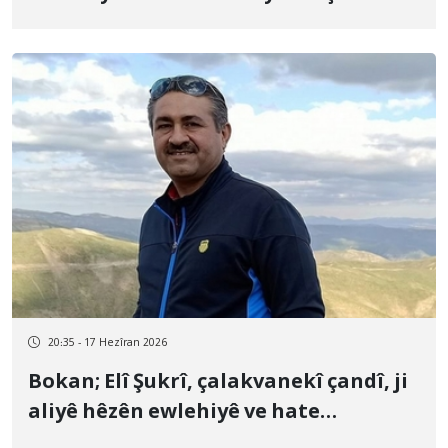
û tevî vekirina dozê jî nezelalî
berdewam dike
20:35 - 17 Hezîran 2026
Bokan; Elî Şukrî, çalakvanekî çandî, ji
aliyê hêzên ewlehiyê ve hate
binçavkirin