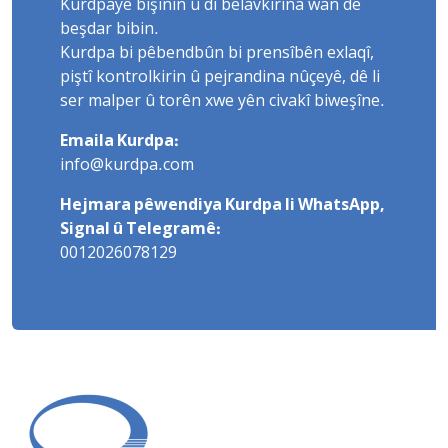
Kurdpayê bişînin û di belavkirina wan de
beşdar bibin.
Kurdpa bi pêbendbûn bi prensîbên exlaqî,
piştî kontrolkirin û pejrandina nûçeyê, dê li
ser malper û torên xwe yên civakî biweşîne.
Emaila Kurdpa:
info@kurdpa.com
Hejmara pêwendiya Kurdpa li WhatsApp,
Signal û Telegramê:
0012026078129