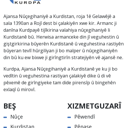
Ajansa Nûçegihaniyê a Kurdistan, roja 1ê Gelawêjê a
sala 1390an a Rojî dest bi çalakiyên xwe kir. Armanc ji
danîna Kurdpayê tijîkirina valahiya nûçegihaniyê li
Kurdistanê bû. Herwisa armanceke din jî veguhestin û
giştgirkirina bûyerên Kurdistanê û veguhestina rastiyên
bûyeran tevlî hûrgiliyan ji bo malper û nûçegihaniyên
din bû ku ew bixwe ji girîngtirîn stratejiyên vê ajansê ne.
Kurdpa, Ajansa Nûçegihaniyê a Kurdistanê ye ku ji bo
vedîtin û veguhestina rastiyan çalakiyê dike û di vê
pêxemê de girîngiyeke tam dide pirensîp û bingehên
exlaqî û mirovî.
BEŞ
XIZMETGUZARÎ
Nûçe
Pêwendî
Kurdistan
Pênase