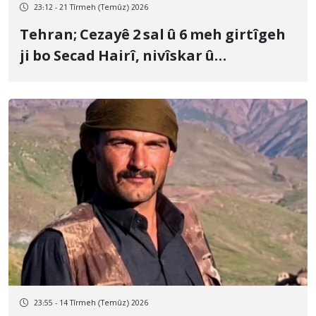
23:12 - 21 Tîrmeh (Temûz) 2026
Tehran; Cezayê 2 sal û 6 meh girtîgeh
ji bo Secad Hairî, nivîskar û
mamosteyê zimanê Kurdî, tam hat
piştrastkirin
23:55 - 14 Tîrmeh (Temûz) 2026