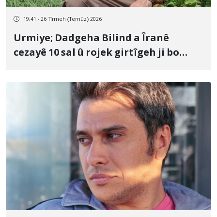
19:41 - 26 Tîrmeh (Temûz) 2026
Urmiye; Dadgeha Bilind a Îranê
cezayê 10 sal û rojek girtîgeh ji bo
Yûnis Nebîzade piştrast kir