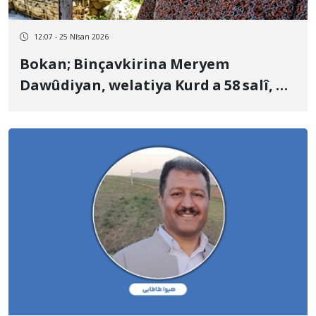
12:07 - 25 Nîsan 2026
Bokan; Binçavkirina Meryem
Dawûdiyan, welatiya Kurd a 58 salî, û
veguhestin bo Girtîgeha Navendî ya
Urmiyê