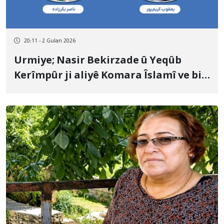
20:11 - 2 Gulan 2026
Urmiye; Nasir Bekirzade û Yeqûb
Kerîmpûr ji aliyê Komara Îslamî ve bi
dizî hatin îdamkirin