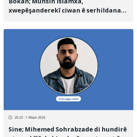
Bokan; Muhsin Îslamxa,
xwepêşanderekî ciwan ê serhildana
Jin, Jiyan, Azadî, cezayê îdamkirinê lê
hat birîn
20:23 - 1 Nîsan 2026
Sine; Mihemed Sohrabzade di hundirê