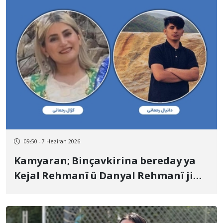
09:50 - 7 Hezîran 2026
Kamyaran; Binçavkirina bereday ya
Kejal Rehmanî û Danyal Rehmanî ji
aliyê hêzên ewlehiyê ve