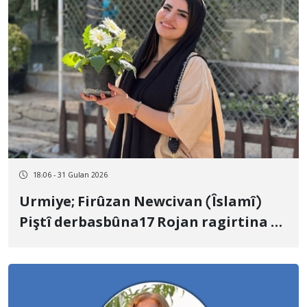
18:06 - 31 Gulan 2026
Urmiye; Firûzan Newcivan (Îslamî)
Piştî derbasbûna17 Rojan ragirtina bê
sebeb bi danîna barimteyê hate
berdan