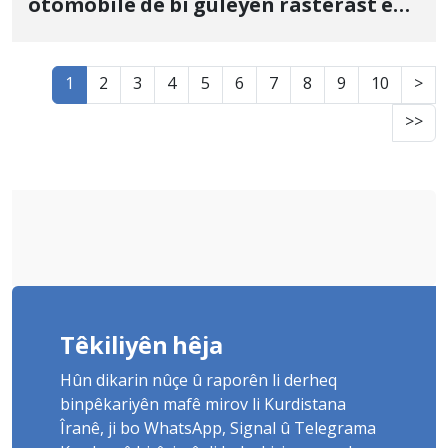
otomobîlê de bi guleyên rasterast ên
hêzên çekdar hat kuştin
1
2
3
4
5
6
7
8
9
10
>
>>
Têkiliyên hêja
Hûn dikarin nûçe û raporên li derheq
binpêkariyên mafê mirov li Kurdistana
Îranê, ji bo WhatsApp, Signal û Telegrama