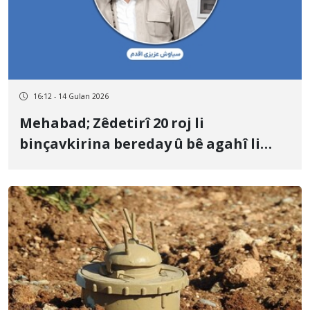
16:12 - 14 Gulan 2026
Mehabad; Zêdetirî 20 roj li
binçavkirina bereday û bê agahî li
çarenivîsa Siyaweş Ezîzî Eqidem