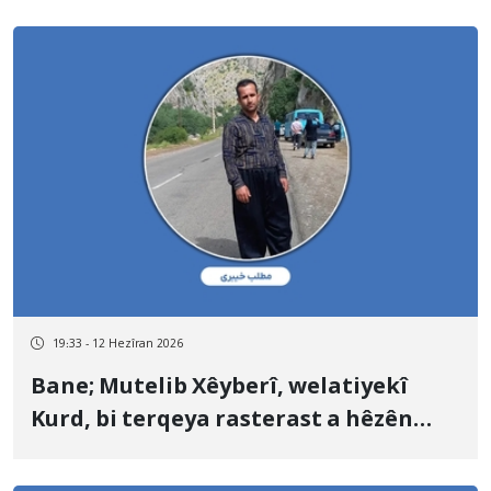
19:33 - 12 Hezîran 2026
Bane; Mutelib Xêyberî, welatiyekî
Kurd, bi terqeya rasterast a hêzên
leşkerî yên hikûmetê li serê wî hat
kuştin