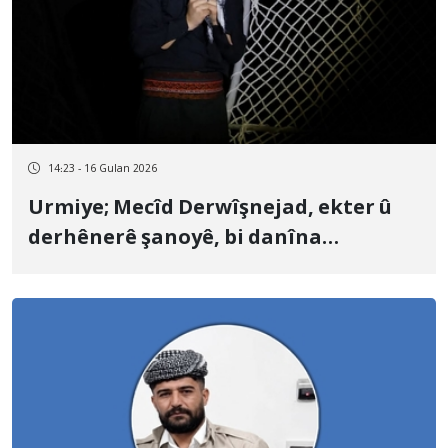
14:23 - 16 Gulan 2026
Urmiye; Mecîd Derwîşnejad, ekter û
derhênerê şanoyê, bi danîna
barimteyê hat berdan