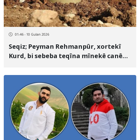
01:46 - 10 Gulan 2026
Seqiz; Peyman Rehmanpûr, xortekî
Kurd, bi sebeba teqîna mînekê canê
xwe jidest da