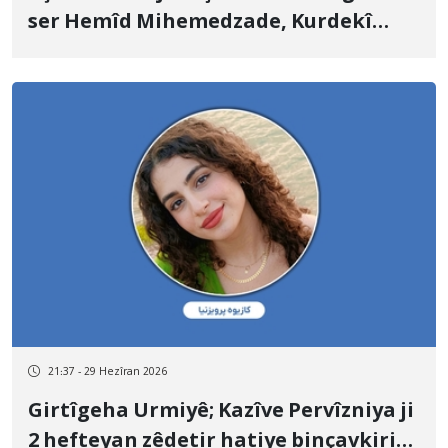
ser Hemîd Mihemedzade, Kurdekî
Kurmanc û pehlewanekî guliştêya
Çoxê tune ye
21:37 - 29 Hezîran 2026
Girtîgeha Urmiyê; Kazîve Pervîzniya ji
2 hefteyan zêdetir hatiye binçavkirin