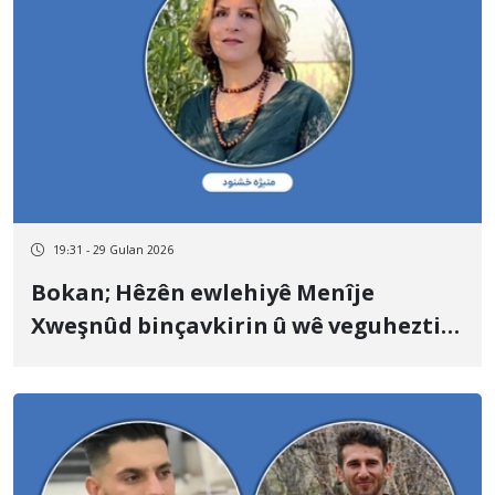
19:31 - 29 Gulan 2026
Bokan; Hêzên ewlehiyê Menîje
Xweşnûd binçavkirin û wê veguheztin
cihekî nediyar