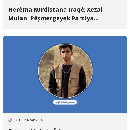
Herêma Kurdistana Iraqê; Xezal
Mulan, Pêşmergeyek Partiya
Komeleya Zehmetkêşan a Kurdistana
Îranê, di encama êrîşên dronên
Komara Îslamî de jiyana xwe ji dest da
16:44 - 7 Nîsan 2026