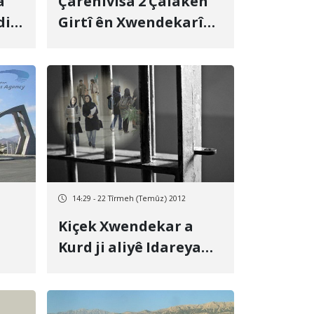
a
Çarenivîsa 2 Çalakên
di
Girtî ên Xwendekarî
ne Rohn e
14:29 - 22 Tîrmeh (Temûz) 2012
Kiçek Xwendekar a
Kurd ji aliyê Idareya
Tenahî ve Hat bin
çavkirin