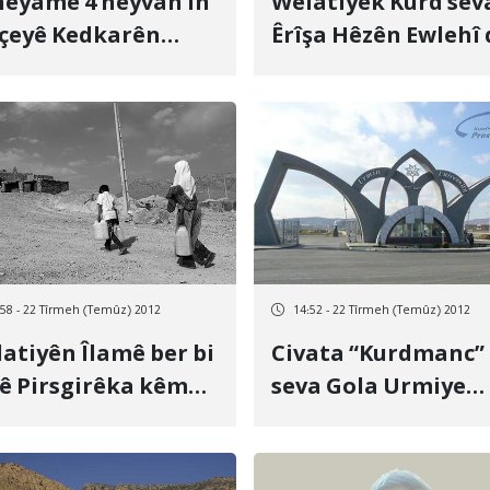
amê 4 heyvan in
Welatiyek Kurd sev
çeyê Kedkarên
Êrîşa Hêzên Ewlehî 
davekî bi wan
Êgir de Şewitî
atiye dan
:58 - 22 Tîrmeh (Temûz) 2012
14:52 - 22 Tîrmeh (Temûz) 2012
atiyên Îlamê ber bi
Civata “Kurdmanc”
ê Pirsgirêka kêm
seva Gola Urmiye
yê ne
daxuyaniyek da