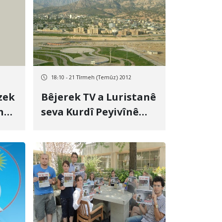
18:10 - 21 Tîrmeh (Temûz) 2012
zek
Bêjerek TV a Luristanê
nê
seva Kurdî Peyivînê
hoşdarî wergirt