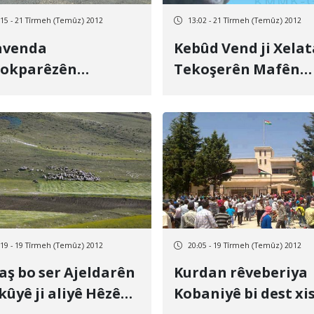
:15 - 21 Tîrmeh (Temûz) 2012
13:02 - 21 Tîrmeh (Temûz) 2012
avenda
Kebûd Vend ji Xelat
rokparêzên
Tekoşerên Mafên
hilatê Kurdistanê”
Mirovan ê 2013’ab r
a piştgirî ji Kebûd
hat bijartin
d li darxist
:19 - 19 Tîrmeh (Temûz) 2012
20:05 - 19 Tîrmeh (Temûz) 2012
aş bo ser Ajeldarên
Kurdan rêveberiya
ûyê ji aliyê Hêzên
Kobaniyê bi dest xi