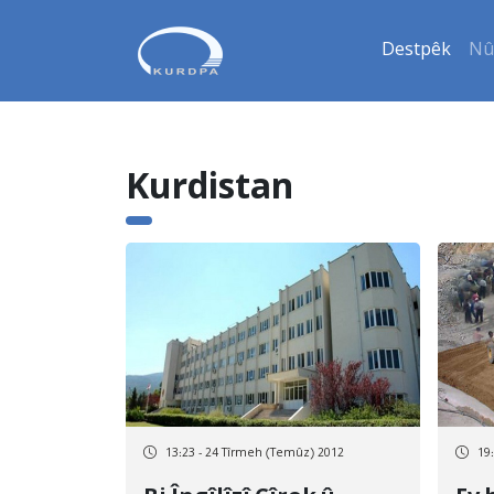
Destpêk
Nû
Kurdistan
13:23 - 24 Tîrmeh (Temûz) 2012
19