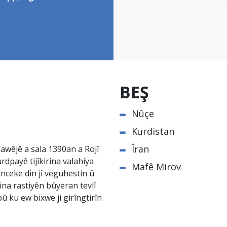
BEŞ
Nûçe
Kurdistan
Îran
awêjê a sala 1390an a Rojî
rdpayê tijîkirina valahiya
Mafê Mirov
nceke din jî veguhestin û
na rastiyên bûyeran tevlî
û ku ew bixwe ji girîngtirîn