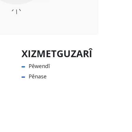
XIZMETGUZARÎ
Pêwendî
Pênase