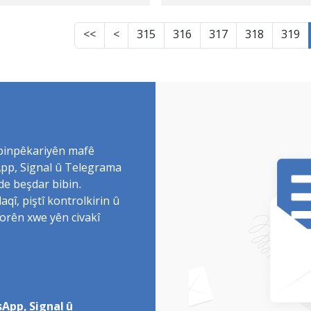
ûmî ve dom dike
<<
<
315
316
317
318
319
 binpêkariyên mafê
sApp, Signal û Telegrama
de beşdar bibin.
î, piştî kontrolkirin û
torên xwe yên civakî
App, Signal û