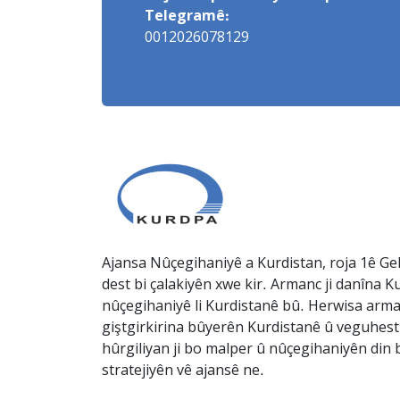
Telegramê:
0012026078129
Ajansa Nûçegihaniyê a Kurdistan, roja 1ê Gel
dest bi çalakiyên xwe kir. Armanc ji danîna Ku
nûçegihaniyê li Kurdistanê bû. Herwisa arma
giştgirkirina bûyerên Kurdistanê û veguhesti
hûrgiliyan ji bo malper û nûçegihaniyên din b
stratejiyên vê ajansê ne.