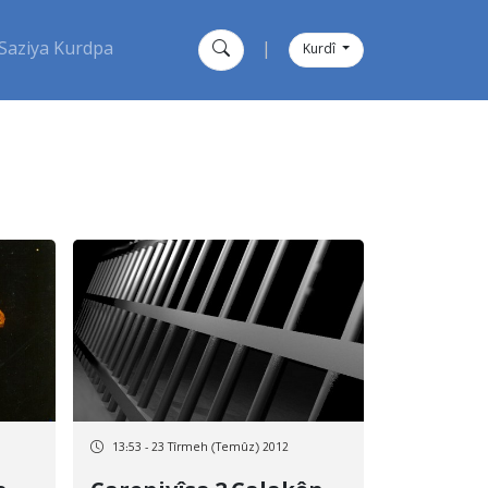
Saziya Kurdpa
|
Kurdî
13:53 - 23 Tîrmeh (Temûz) 2012