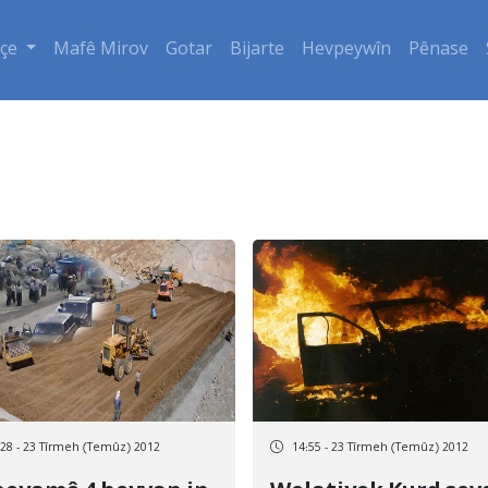
çe
Mafê Mirov
Gotar
Bijarte
Hevpeywîn
Pênase
:28 - 23 Tîrmeh (Temûz) 2012
14:55 - 23 Tîrmeh (Temûz) 2012