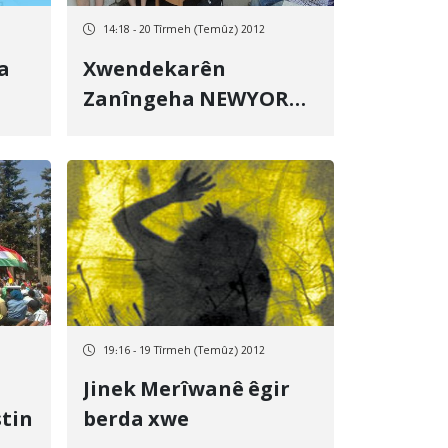
14:18 - 20 Tîrmeh (Temûz) 2012
a
Xwendekarên
Zanîngeha NEWYORK’ê
e
bona Kebûd Vend yê
gireva birçîbûnê
bigirin.
19:16 - 19 Tîrmeh (Temûz) 2012
Jinek Merîwanê êgir
stin
berda xwe