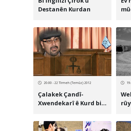
Bi Îngîlîzî Çîrok û
Ev hey
Destanên Kurdan
mû
Ben
neh
20:00 - 22 Tîrmeh (Temûz) 2012
19
Çalakek Çandî-
Wel
Xwendekarî ê Kurd bi
rûy
neçarî Welêt bi cî hêla
avi