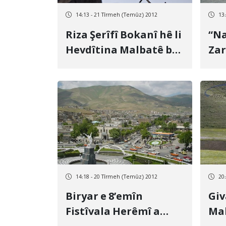
14:13 - 21 Tîrmeh (Temûz) 2012
13
Riza Şerîfî Bokanî hê li
“N
Hevdîtina Malbatê bê
Za
par e
Roj
meş
Ven
14:18 - 20 Tîrmeh (Temûz) 2012
20
Biryar e 8’emîn
Giv
Fistîvala Herêmî a
Mak