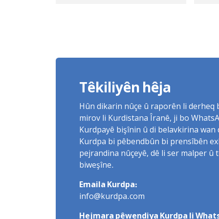
Fîlm û Wêneyên Jiyar li
Huk
Sine bi rêve biçe
Têkiliyên hêja
Hûn dikarin nûçe û raporên li derheq
mirov li Kurdistana Îranê, ji bo What
Kurdpayê bişînin û di belavkirina wan 
Kurdpa bi pêbendbûn bi prensîbên exlaq
pejrandina nûçeyê, dê li ser malper û 
biweşîne.
Emaila Kurdpa:
info@kurdpa.com
Hejmara pêwendiya Kurdpa li Whats