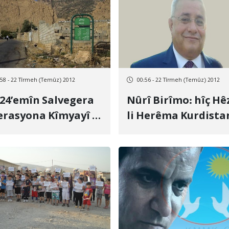
:58 - 22 Tîrmeh (Temûz) 2012
00:56 - 22 Tîrmeh (Temûz) 2012
 24’emîn Salvegera
Nûrî Birîmo: hîç Hê
rasyona Kîmyayî a
li Herêma Kurdista
undên Kurdistanê
ve derbasî Rojava
Kurdistanê Nebûye