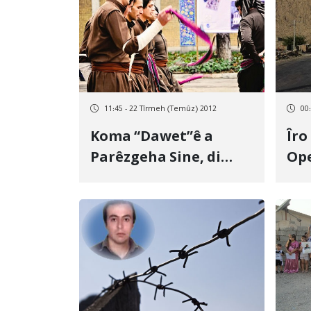
11:45 - 22 Tîrmeh (Temûz) 2012
00
Koma “Dawet”ê a
Îro
Parêzgeha Sine, di
Ope
Fistîvala leyizên
3 g
Herêmî de pileya yekê
ye
bi set xistin