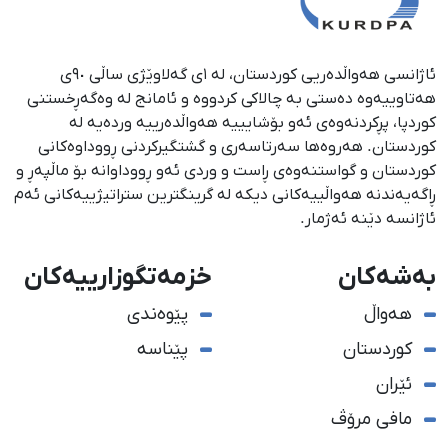
ئاژانسی هەواڵدەریی کوردستان، لە ١ی گەلاوێژی ساڵی ٩٠ی
هەتاوییەوە دەستی بە چالاکی کردووە و ئامانج لە وەگەڕخستنی
كوردپا، پڕكردنەوەی ئەو بۆشایییە هەواڵدەرییە وردەیە لە
كوردستان. هەروەها سەرتاسەری و گشتگیركردنی ڕووداوەكانی
كوردستان و گواستنەوەی ڕاست و وردی ئەو ڕووداوانە بۆ ماڵپەڕ و
ڕاگەیەندنە هەواڵییەكانی دیكە لە گرینگترین ستراتیژییەكانی ئەم
ئاژانسە دێنە ئەژمار.
بەشەکان
خزمەتگوزارییەکان
هەواڵ
پێوەندی
کوردستان
پێناسە
ئێران
مافی مرۆڤ