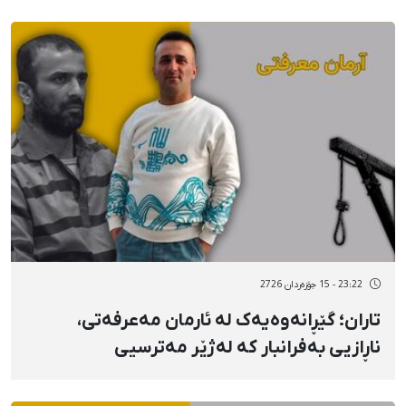
23:22 - 15 جۆزەردان 2726
تاران؛ گێڕانەوەیەک لە ئارمان مەعرفەتی،
ناڕازیی بەفرانبار کە لەژێر مەترسیی
سێدارەدایە