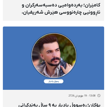
کامێران؛ بەردەوامیی دەسبەسەرکران و
ناڕوونیی چارەنووسی هێرش شەریفیان،
مێرمنداڵی کورد
13:08 - 19 جۆزەردان 2726
بۆکان؛ ڕەسووڵ یادیار بە ٩ ساڵ بەندکرانی