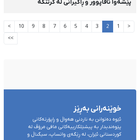
پێشەوا ئاقاپوور و ڕاگیرانی لە گرتنگە
ئەمنییەتییەکانی ورمێ
>
10
9
8
7
6
5
4
3
2
1
<
>>
خوێنەرانی بەڕێز
ئێوە دەتوانن بە ناردنی هەواڵ و ڕاپۆرتەکانی
پێوەندیدار بە پیشێلکارییەکانی مافی مرۆڤ لە
کوردستانی ئێران، لە ڕێگەی واتساپ، سیگناڵ و