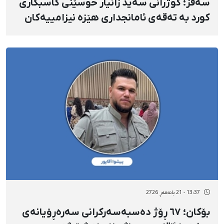
سەقز؛ کوژرانی سەید زانیار حوسێنی کاسبکاری
کورد بە تەقەی ئامانجداری هێزە نیزامییەکان
لە سەر و ملی
13:37 - 21 بانەمەڕ 2726
بۆکان؛ ٦٧ ڕۆژ دەسبەسەرکرانی سەرەڕۆیانەی