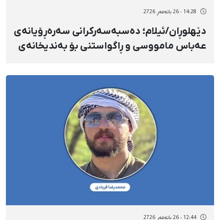
14:28 - 26 بانەمەڕ 2726
دێهلوڕان/ئیلام؛ دەسبەسەرکرانی سەرەڕۆیانەی
عەباس مامووسی و ڕاگواستنی بۆ بەندیخانەی
ناوەندیی ئیلام
12:44 - 26 بانەمەڕ 2726