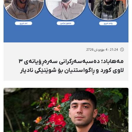
21:24 - 4 جۆزەردان 2726
مەهاباد؛ دەسبەسەرکرانی سەرەڕۆیانەی ٣
لاوی کورد و ڕاگواستنیان بۆ شوێنێکی نادیار
مەنسوور عەباسی، ئەحەد و واحید خەیری