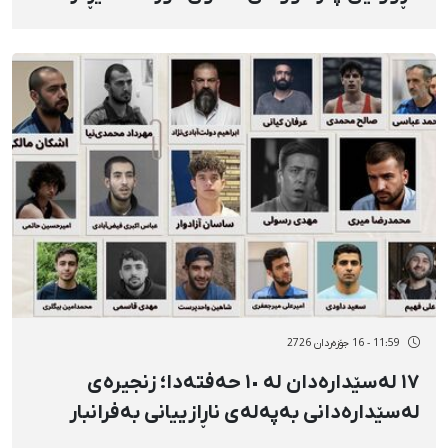
قاسم‌نژاد، ئارمین ئەسەدیان، ئەحمەدڕەزا
کوهزادیانی
11:59 - 16 جۆزەردان 2726
١٧ لەسێدارەدان لە ١٠ حەفتەدا؛ زنجیرەی
لەسێدارەدانی بەپەلەی ناڕازییانی بەفرانبار