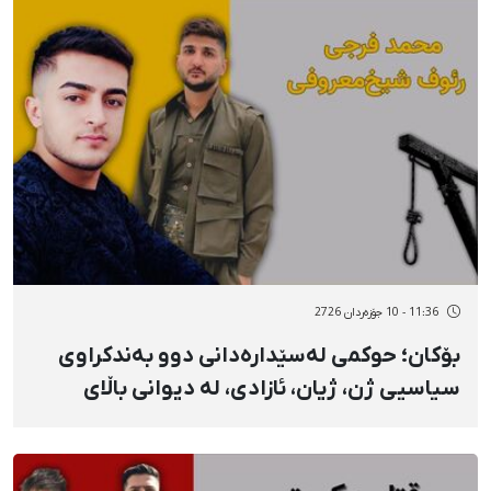
11:36 - 10 جۆزەردان 2726
بۆکان؛ حوکمی لەسێدارەدانی دوو بەندکراوی
سیاسیی ژن، ژیان، ئازادی، لە دیوانی باڵای
وڵاتدا پشتڕاست کرایەوە، محەممەد فەرەجی و
ڕەئووف شێخ‌مەعرووفی