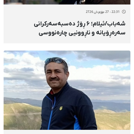
22:31 - 27 جۆزەردان 2726
شەباب/ئیلام؛ ۶ ڕۆژ دەسبەسەرکرانی
سەرەڕۆیانە و ناڕوونیی چارەنووسی
ئەمیرحوسێن ڕۆستەمی