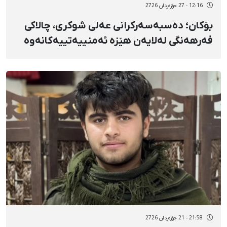
12:16 - 27 جۆزەردان 2726
بۆکان؛ دەسبەسەرکرانی عەلی شوکری، چالاکی
فەرهەنگی لەلایەن هێزە ئەمنییەتییەکانەوە
21:58 - 21 جۆزەردان 2726