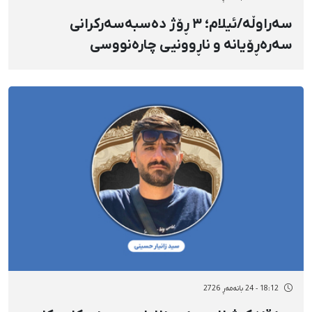
سەراوڵە/ئیلام؛ ٣ ڕۆژ دەسبەسەرکرانی
سەرەڕۆیانە و ناڕوونیی چارەنووسی
"محەممەدڕەزا فریادی"
18:12 - 24 بانەمەڕ 2726