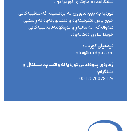
تێلێگرامەوە هاوکاری کوردپا بن.
کوردپا بە پێبەندبوون بە پرەنسیپە ئەخلاقییەکانی
خۆی پاش لێکۆڵینەوە و دڵنیابوونەوە لە ڕاستیی
هەواڵەکە، لە ماڵپەڕ و تۆڕەکۆمەڵایەتییەکانی
خۆیدا بڵاوی دەکاتەوە.
ئیمەیڵی کوردپا:
info@kurdpa.com
ژمارەی پێوەندیی کوردپا لە واتساپ، سیگناڵ و
تێلێگرام:
0012026078129