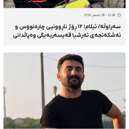
12:28 - 28 بانەمەڕ 2726
سەراوڵە/ ئیلام؛ ١٢ ڕۆژ ناڕوونیی چارەنووس و
ئەشکەنجەی ئەرشیا قەیسەربەیگی وەپاڵدانی
تۆمەتی "موحاربە و افساد فی‌الارض" لەسەر
بنەمای دانپێدانانی زۆرەملێ