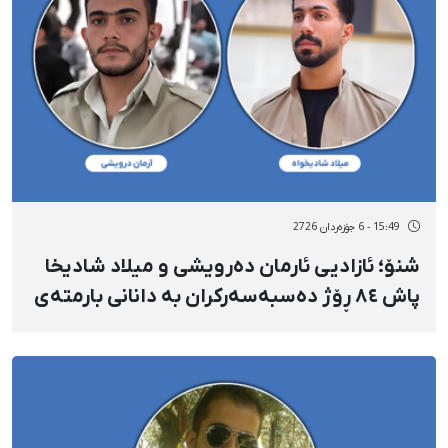
15:49 - 6 جۆزەردان 2726
شنۆ؛ ئازادیی ئارمان دەرویشی و میلاد شادیخا
پاش ٨٤ ڕۆژ دەسبەسەرکران بە دانانی بارمتەی
قورس