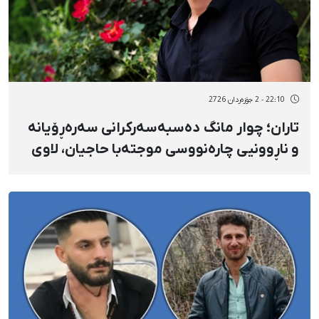
22:10 - 2 جۆزەردان 2726
تاران؛ چوار مانگ دەسبەسەرکرانی سەرەڕۆیانە
و ناڕوونیی چارەنووسی موجتەبا حاجیان، لاوی
ئیلامی