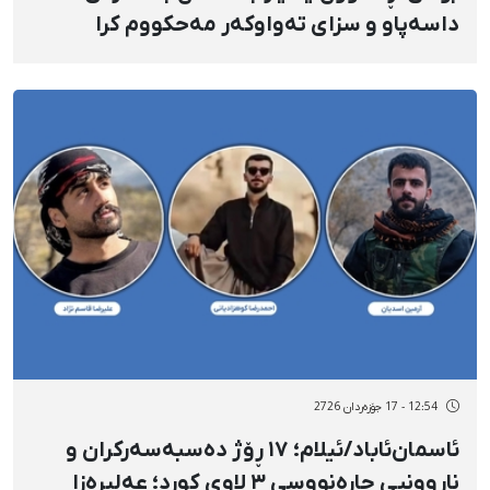
داسەپاو و سزای تەواوکەر مەحکووم کرا
12:54 - 17 جۆزەردان 2726
ئاسمان‌ئاباد/ئیلام؛ ١٧ ڕۆژ دەسبەسەرکران و
ناڕوونیی چارەنووسی ٣ لاوی کورد؛ عەلیڕەزا