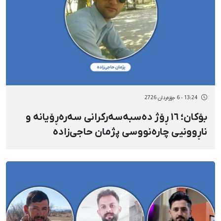
13:24 - 6 جۆزەردان 2726
بۆکان؛ ١٦ ڕۆژ دەسبەسەرکرانی سەرەڕۆیانە و
ناڕوونیی چارەنووسی پژمان حاجی‌زادە