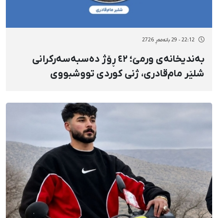
22:12 - 29 بانەمەڕ 2726
بەندیخانەی ورمێ؛ ٤٢ ڕۆژ دەسبەسەرکرانی
شلێر مام‌قادری، ژنی کوردی تووشبووی
شێرپەنجە