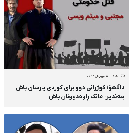
08:07 - 8 جۆزەردان 2726
داڵاهۆ؛ کوژرانی دوو برای کوردی یارسان پاش
چەندین مانگ ڕاوەدوونان پاش
ناڕەزایەتییەکانی بەفرانبار، موجتەبا و مەیسەم
وەیسی