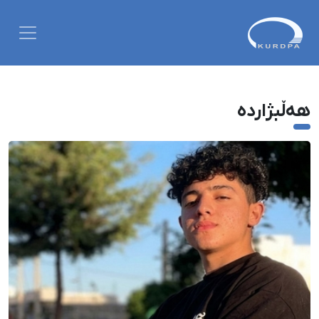
هەڵبژاردە