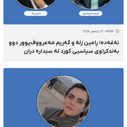
09:09 - 31 بانەمەڕ 2726
نەغەدە؛ ڕامین زلە و کەریم مەعرووف‌پوور دوو
بەندکراوی سیاسیی کورد لە سێدارە دران