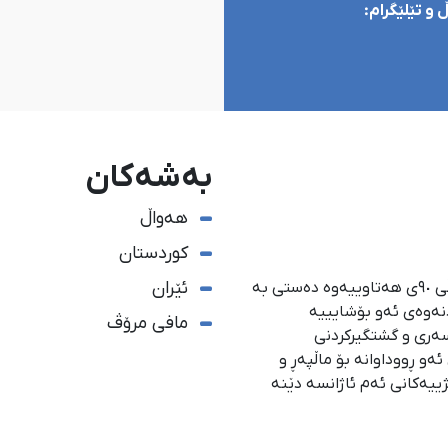
و تێلێگرام:
بەشەکان
هەواڵ
کوردستان
ئێران
ئاژانسی هەواڵدەریی کوردستان، لە ١ی گەلاوێژی ساڵی ٩٠ی هەتاوییەوە دەستی بە
دنەوەی ئەو بۆشایییە
مافی مرۆڤ
سەری و گشتگیركردنی
و ڕووداوانە بۆ ماڵپەڕ و
ژییەكانی ئەم ئاژانسە دێنە