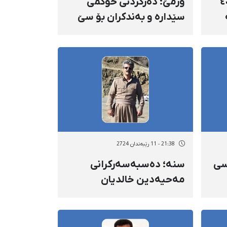
 خەدیرزادە پاش ٤٠
ورمێ؛ دەرکردنی حوکمی
سێدارە و بەندکران بۆ سێ
کەس لە دەسبەسەرکراوانی
ناڕەزایەتییەکانی ١٤٠١
21:38 - 11 رێبەندان 2724
وسی
سنە؛ دەسبەسەرکرانی
مەحیەدین خالدیان
ان
لەلایەن هێزە
ئەمنییەتییەکانەوە