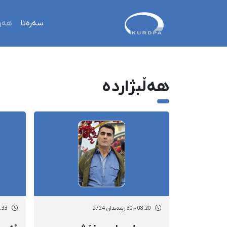
سەرەتا
هەو
هەڵبژاردە
08:20 - 30 رێبەندان 2724
16:33 - 28 رێب