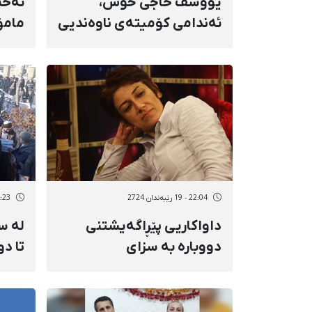
یووسف حاجی خۆش،
ئەحم
ئەندامی کۆمیتەی ناوەندیی
مامۆ
بەرەی یەکگرتووی کورد بە ١٠
خەڵک
مانگ بەندکرانی دیکە سزا
مەبە
درا
سزای
نیشت
ڕەوا
22:04 - 19 رێبەندان 2724
19:23 - 14 رێب
داواکاریی پێڕاگەیشتنی
لە س
دووبارە بە سزای
تا د
لەسێدارەدانی پەخشان
دژی 
عەزیزی ڕەت کرایەوە
کوردست