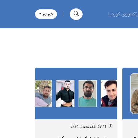
ێکخراوی کوردپا
|
كوردی
08:41 - 23 رێبەندان 2724