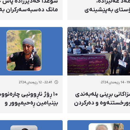
ەد عەلیزادە،
سوعدا
ستای بەپێشینەی
مانگ دەسبەسەرکران بە
ی ئاودانان بە
دانانی بارمتەی قورس
ستی جێبەجێکرانی
لەگەڵ منداڵەکەی
 دوو ساڵ
مورەخەسیی پێ درا
ەجێبوونی زۆرەملێ
نەی شاری فەنووج کرا
ەندان 2724
22:41 - 12 رێبەندان 2724
زاکانی بڕینی پلەبەندی
۱۰ ڕۆژ ناڕوونیی چارەنو
وورخستنەوە و دەرکردن
بێنیامین ڕەحیمپوور و
مامۆستایانی
هەڕەشەی دەسبەسەرکر
ان + ٤٧ ناو
لە بنەماڵەکەی و
دەستداگرتن بەسەر