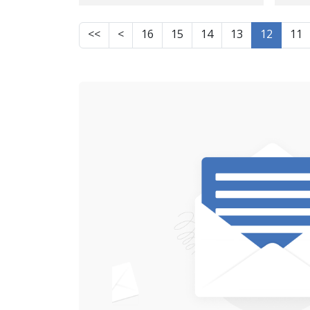
باڵای وڵات پشتڕاست
کرایەوە
>>
>
16
15
14
13
12
11