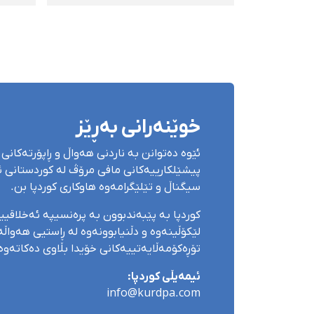
بۆ مەحکوومکردنی
محەم
دەسبەسەرکرانەکانی ئەم
ژمار
دواییانە لە هەرێمی ئەهواز
نەغەد
(خووزستان)
خوێنەرانی بەڕێز
ئێوە دەتوانن بە ناردنی هەواڵ و ڕاپۆرتەکانی 
پیشێلکارییەکانی مافی مرۆڤ لە کوردستانی ئێ
سیگناڵ و تێلێگرامەوە هاوکاری کوردپا بن.
کوردپا بە پێبەندبوون بە پرەنسیپە ئەخلاقی
لێکۆڵینەوە و دڵنیابوونەوە لە ڕاستیی هەواڵەک
تۆڕەکۆمەڵایەتییەکانی خۆیدا بڵاوی دەکاتەوە
ئیمەیڵی کوردپا:
info@kurdpa.com