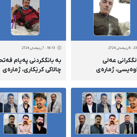
مۆبایلەکانیاندا
ەندان 2724
18:13 - 7 رێبەندان 2724
نگکرانی عەلی
بە بانگکردنی پەیام فەتح
اوەیسی، ژمارەی
چالاکی کرێکاری، ژمارەی
ەسەکراو و بانگکراوانی
دەسبەسەرکراوان و
یشتە ١٨ کەس
کەس