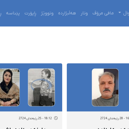
اڵ
مافی مرۆڤ
وتار
هەڵبژاردە
وتووێژ
ڕاپۆرت
پێناسە
ڕ
ەندان 2724
18:12 - 25 رێبەندان 2724