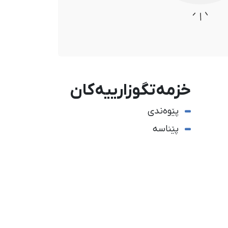
خزمەتگوزارییەکان
پێوەندی
پێناسە