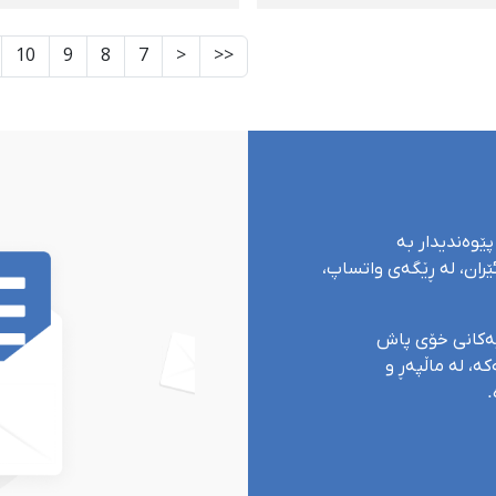
مەدتاهیر ئەلیاسی،
لە دەوڵەتان و ڕێکخراوە
ەی دەسبەسەرکراوانی
جیهانییەکان بۆ
10
9
8
7
<
<<
ە گەیشتە ٣ کەس
هەڵوەشانەوەی سزای
لەسێدارەدانی پەخشان
عەزیزی
پێوەندیدار بە
ران، لە ڕێگەی واتساپ،
یەکانی خۆی پاش
ە، لە ماڵپەڕ و
.