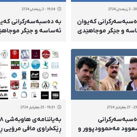
ەندان 2724
19:54 - 2 رێبەندان 2724
ەسبەسەرکرانی کەیوان
بە دەسبەسەرکرانی کەی
سە و جێگر موجاهێدی
ئەساسە و جێگر موجاهێ
رهاد پلە، ژمارەی
ژمارەی دەسبەسەرکراوا
ەسەرکراوانی پیرانشار
پیرانشار گەیشتە ٨ کەس
 ٩ کەس
رانبار 2724
19:31 - 23 بەفرانبار 2724
ەسبەسەرکرانی
بەیاننامەی 
وود مەحموودپوور و
ڕێکخراوی مافی مرۆیی ڕ