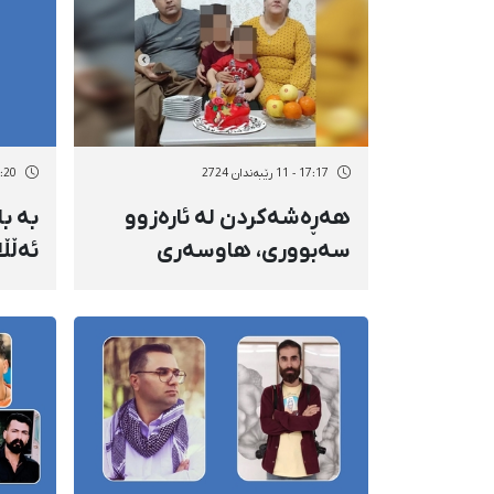
17:17 - 11 رێبەندان 2724
23:20 - 8 رێب
هەڕەشەکردن لە ئارەزوو
بە با
سەبووری، هاوسەری
ئەڵڵ
ئەمجەد گوریاخێز، چالاکی
دەسب
کرێکاریی دەسبەسەرکراو
سنە گە
لەلایەن وەزارەتی ئیتلاعات و
هێزی ئینتیزامییەوە