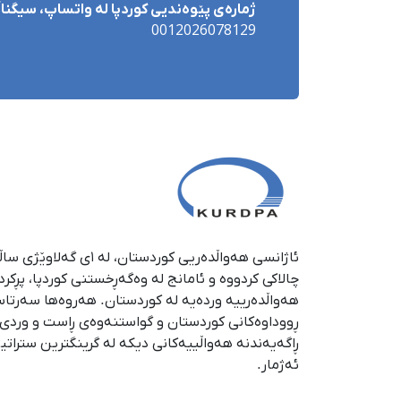
ژمارەی پێوەندیی کوردپا لە واتساپ، سیگناڵ 
0012026078129
چالاکی کردووە و ئامانج لە وەگەڕخستنی كوردپا، پڕكر
هەواڵدەرییە وردەیە لە كوردستان. هەروەها سەرتا
ڕووداوەكانی كوردستان و گواستنەوەی ڕاست و وردی ئە
ڕاگەیەندنە هەواڵییەكانی دیكە لە گرینگترین ستراتی
ئەژمار.