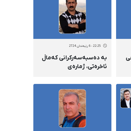
22:25 - 6 رێبەندان 2724
ی
بە دەسبەسەرکرانی کەماڵ
ئاخرەتی، ژمارەی
دەسبەسەرکراوان و
بانگکراوانی سنە گەیشتە ١٦
بانگکراوانی سنە گەیشتە ١٥
کەس