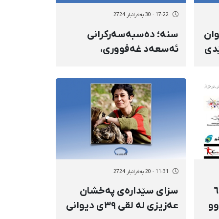
17:22 - 30 بەفرانبار 2724
وان
سنە؛ دەسبەسەرکرانی
دی
ئەسعەد غەفووری،
نی
مامۆستای زانکۆ و یەکێک لە
بەرپرسانی کەمپەینی
پێشگرتن لە لەسێدارەدانی
پەخشان عەزیزی
11:31 - 20 بەفرانبار 2724
هاوبەشی ٦٨
سزای سێدارەی پەخشان
وو
عەزیزی لە لقی ٣٩ی دیوانی