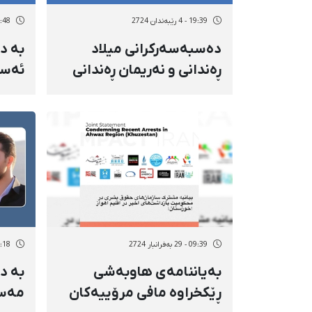
19:39 - 4 رێبەندان 2724
20:48 - 2 رێب
دەسبەسەرکرانی میلاد
بە د
ڕەندانی و نەریمان ڕەندانی
ئەسا
لەلایەن هێزە
و فە
ئەمنییەتییەکانەوە لە
دەسب
سەقز
گەیشتە
09:39 - 29 بەفرانبار 2724
23:18 - 27 بەف
بەیاننامەی هاوبەشی
بە د
ڕێکخراوە مافی مرۆییەکان
مەسع