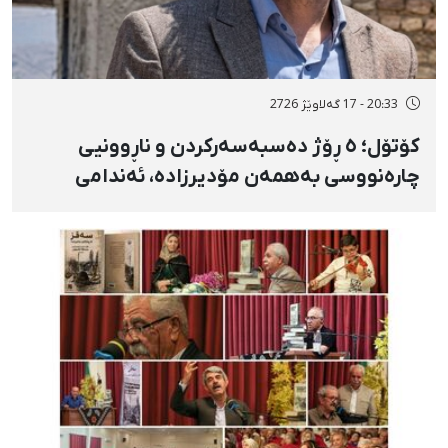
20:33 - 17 گەلاوێژ 2726
کۆتۆل؛ ٥ ڕۆژ دەسبەسەرکردن و ناڕوونیی
چارەنووسی بەهمەن مۆدیرزادە، ئەندامی
شۆرای شار، بەهۆی بڵاوکردنەوەی ستۆرییەک
لە دژی لەسێدارەدان