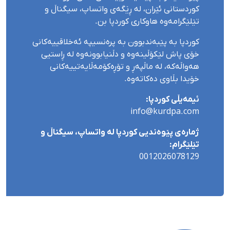
کوردستانی ئێران، لە ڕێگەی واتساپ، سیگناڵ و
تێلێگرامەوە هاوکاری کوردپا بن.
کوردپا بە پێبەندبوون بە پرەنسیپە ئەخلاقییەکانی
خۆی پاش لێکۆڵینەوە و دڵنیابوونەوە لە ڕاستیی
هەواڵەکە، لە ماڵپەڕ و تۆڕەکۆمەڵایەتییەکانی
خۆیدا بڵاوی دەکاتەوە.
ئیمەیڵی کوردپا:
info@kurdpa.com
ژمارەی پێوەندیی کوردپا لە واتساپ، سیگناڵ و
تێلێگرام:
0012026078129