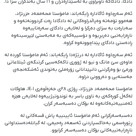
دادگا، دادگاکە ناوبراوی بە لەسێدارەدران و ١٦ ساڵ بەندکران سزا دا.
ئەم سەرچاوە ئاگادارە ڕایگەیاند: مامۆستا محەممەد خزرنژاد،
هەموو تۆمەتە وەپاڵدراوەکانی لە دادگادا ڕەت کردوونەتەوە و
سەبارەت بە سزای دەرکرا و لەلایەن دادگای سەرەتاییەوە
ناڕەزایەتیی دەربڕیوە و دۆسییەکەی بە مەبەستی لێپرسینەوە
ڕادەستی دادگای پێداچوونەوە کراوە.
ئەم سەرچاوە ئاگادارە لە درێژەدا ڕایگەیاند: ئەم مامۆستا کوردە لە
ماوەی سێ مانگ و نیو لە ژووری تاکەکەسیی گرتنگەی ئیتلاعاتی
ورمێ بۆ وەرگرتنی دانپێدانانی زۆرەملێ بەتوندی ئەشکەنجەی
جەستەیی و دەروونی دراوە.
مامۆستا محەممەد خزرنژاد، ڕۆژی ٢٨ی خەزەڵوەری ١٤٠١، هاوکات
لەگەڵ کوڕەکەی بە ناوی یاسر بە توندوتیژییەوە لەلایەن هێزە
ئەمنییەتیەکانەوە لە بۆکان دەسبەسەر کران.
دەسبەسەرکرانی ئەم مامۆستا ئایینییە پاش قسەکانی لە
ڕێوڕەسمی بەخاکسپاردنی ئەسعەد ڕەحیمی، لە گیانلەدەستداوانی
ناڕەزایەتییەکانی بۆکان دەسبەسەر کرابوو.