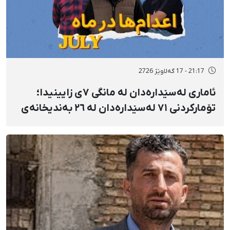
21:17 - 17 گەلاوێژ 2726
ئاماری لەسێدارەدان لە مانگی ٧ی زایینیدا؛
تۆمارکردنی ٧١ لەسێدارەدان لە ٢٦ بەندیخانەی
ئێراندا؛ لەسێدارەدانی ٧ بەندکراوی سیاسی لە
شوێنی نادیار و لەبەر چاوی خەڵکەوە