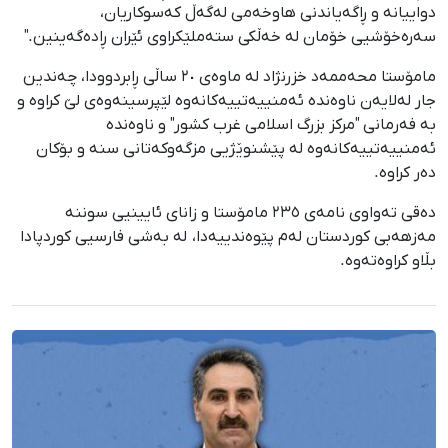
دواییانە و ڕاگەیاندنی هاوخەمی لەگەڵ کەسوکاریان،
سەرەخۆشیی خۆمان لە خەڵکی ستەملێکراوی ئێران ڕادەگەینین."
مامۆستا محەممەد خزرنژاد لە ماوەی ٢٠ ساڵی ڕابردوودا، چەندین
جار لەلایەن ناوەندە ئەمنییەتییەکانەوە لێپرسینەوەی لێ کراوە و
بە فەرمانی "مرکز بزرگ اسلامی غرب کشور" و ناوەندە
ئەمنییەتییەکانەوە لە پێشنوێژیی مزگەوکەتانی سنە و بۆکان
دەر کراوە.
دەقی تەواوی نامەی ٢٣٥ مامۆستا و زانای ئایینیی سوننە
مەزهەبی کوردستان لەم پێوەندییەدا، لە بەشی فارسیی کوردپادا
بڵاو کراوەتەوە.