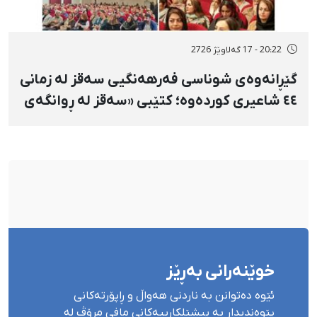
20:22 - 17 گەلاوێژ 2726
گێڕانەوەی شوناسی فەرهەنگیی سەقز لە زمانی
٤٤ شاعیری کوردەوە؛ کتێبی «سەقز لە ڕوانگەی
شاعیراندا» پەردەی لەسەر لادرا
خوێنەرانی بەڕێز
ئێوە دەتوانن بە ناردنی هەواڵ و ڕاپۆرتەکانی
پێوەندیدار بە پیشێلکارییەکانی مافی مرۆڤ لە