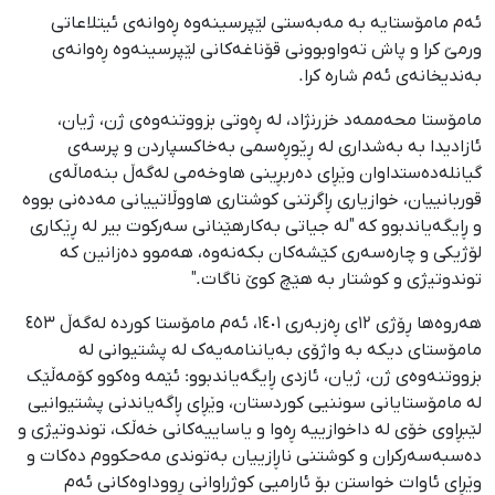
ئەم مامۆستایە بە مەبەستی لێپرسینەوە ڕەوانەی ئیتلاعاتی
ورمێ کرا و پاش تەواوبوونی قۆناغەکانی لێپرسینەوە ڕەوانەی
بەندیخانەی ئەم شارە کرا.
مامۆستا محەممەد خزرنژاد، لە ڕەوتی بزووتنەوەی ژن، ژیان،
ئازادیدا بە بەشداری لە ڕێوڕەسمی بەخاکسپاردن و پرسەی
گیانلەدەستداوان وێڕای دەربڕینی هاوخەمی لەگەڵ بنەماڵەی
قوربانییان، خوازیاری ڕاگرتنی کوشتاری هاووڵاتییانی مەدەنی بووە
و ڕایگەیاندبوو کە "لە جیاتی بەکارهێنانی سەرکوت بیر لە ڕێکاری
لۆژیکی و چارەسەری کێشەکان بکەنەوە، هەموو دەزانین کە
توندوتیژی و کوشتار بە هێچ کوێ ناگات."
هەروەها ڕۆژی ١٢ی ڕەزبەری ١٤٠١، ئەم مامۆستا کوردە لەگەڵ ٤٥٣
مامۆستای دیکە بە واژۆی بەیاننامەیەک لە پشتیوانی لە
بزووتنەوەی ژن، ژیان، ئازدی ڕایگەیاندبوو: ئێمە وەکوو کۆمەڵێک
لە مامۆستایانی سوننیی کوردستان، وێڕای ڕاگەیاندنی پشتیوانیی
لێبڕاوی خۆی لە داخوازییە ڕەوا و یاساییەکانی خەڵک، توندوتیژی و
دەسبەسەرکران و کوشتنی ناڕازییان بەتوندی مەحکووم دەکات و
وێڕای ئاوات خواستن بۆ ئارامیی کوژراوانی ڕووداوەکانی ئەم