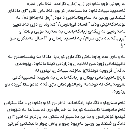
لە ڕەوتی بزووتنەوەی ژن، ژیان، ئازادیدا لەلایەن هێزە
ئەمنییەتییەکانەوە دەسبەسەر کرابوو، لەلایەن لقی ٣ی دادگای
ئینقلابی ورمێ بە سەرۆکایەتیی دادوەر "ڕەزا نەجەفزادە"، بە
تۆمەتگەلێکی وەک "افساد فی‌الارض"، "هەوڵدان دژی تەناهیی
نەتەوەیی لە ڕێگەی زیانگەیاندن بە سەربەخۆیی وڵات" و
"پڕوپاگەندە دژی نیزام"، بە لەسێدارەدان و ١٦ ساڵ بەندکران سزا
درا.
بە وتەی سەرچاوەیەکی ئاگاداری کوردپا، دادگا بە پشتبەستن بە
دانپێدانانی زۆرەملێ لەلایەن وەزارەتی ئیتلاعاتەوە، پێوەندی
لەگەڵ گرووپە توندئاژۆ مەزهەبییەکان، لیدری لە
ناڕەزایەتییەکانی بۆکان و زیانگەیاندن بە شوێنە گشتییەکانی
نموونەیەک لە تۆمەتە وەپاڵدراوەکان دژی ئەم مامۆستا کوردە ناو
بردووە.
ئەم سەرچاوە ئاگادارە ڕایگەیاند؛ ئاخرین کۆبوونەوەی دادگاییکرانی
ئەم مامۆستا ئایینییە کوردە لە خەزەڵوەری ئەمساڵدا بە شێوەی
ڤیدیۆ کۆنفرانس و بە بێ دەسپێڕاگەیشتن بە پارێزەر لە لقی ٣ی
دادگای ئینقلابی ورمێ بەڕێوە چوو و پاش چوار دانیشتنی کورتی