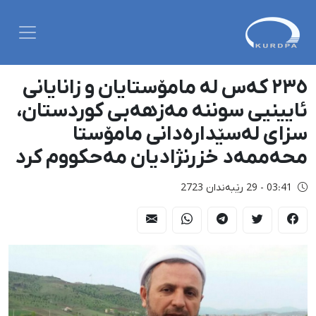
٢٣٥ کەس لە مامۆستایان و زانایانی
ئایینیی سوننە مەزهەبی کوردستان،
سزای لەسێدارەدانی مامۆستا
محەممەد خزرنژادیان مەحکووم کرد
03:41 - 29 رێبەندان 2723