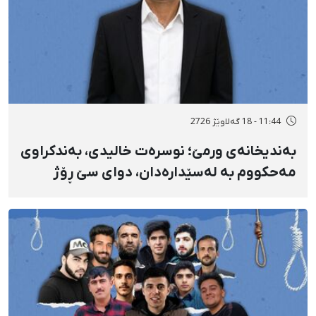
11:44 - 18 گەلاوێژ 2726
بەندیخانەی ورمێ؛ نوسرەت خالیدی، بەندکراوی
مەحکووم بە لەسێدارەدان، دوای سێ ڕۆژ
ئازاری دڵ و گواستنەوەی درەنگوەخت بۆ
نەخۆشخانە گیانی لەدەست دا