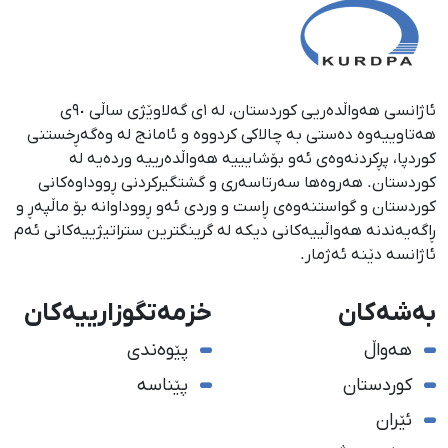
ئاژانسی هەواڵدەریی کوردستان، لە ١ی گەلاوێژی ساڵی ٩٠ی
هەتاوییەوە دەستی بە چالاکی کردووە و ئامانج لە وەگەڕخستنی
كوردپا، پڕكردنەوەی ئەو بۆشایییە هەواڵدەرییە وردەیە لە
كوردستان. هەروەها سەرتاسەری و گشتگیركردنی ڕووداوەكانی
كوردستان و گواستنەوەی ڕاست و وردی ئەو ڕووداوانە بۆ ماڵپەڕ و
ڕاگەیەندنە هەواڵییەكانی دیكە لە گرینگترین ستراتیژییەكانی ئەم
ئاژانسە دێنە ئەژمار.
بەشەکان
خزمەتگوزارییەکان
هەواڵ
پێوەندی
کوردستان
پێناسە
ئێران