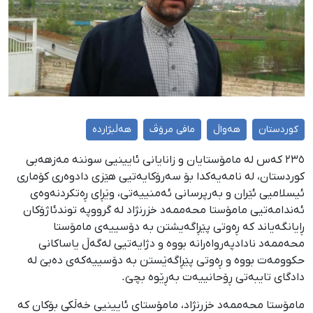
کوردستان
هەواڵ
مافی مرۆڤ
هەڵبژاردە
٢٣٥ کەس لە مامۆستایان و زانایانی ئایینیی سوننە مەزهەبی
کوردستان، لە نامەیەکدا بۆ سەرۆکایەتیی هێزی دادوەری کۆماری
ئیسلامیی ئێران و بەرپرسانی ئەمنییەتی، وێڕای ڕەتکردنەوەی
ئەندامەتیی مامۆستا محەممەد خزرنژاد لە گرووپە توندئاژۆکان
ڕایانگەیاند کە ڕەوتی پێڕاگەیشتن بە دۆسییەی مامۆستا
محەممەد نادادپەرواەرانە بووە و دژایەتیی لەگەڵ یاساکانی
حکوومەت بووە و ڕەوتی پێڕاگەێستن بە دۆسییەکەی دەبێ لە
دادگای تایبەتی ڕۆحانییەت بەڕێوە بچێ.
مامۆستا محەممەد خزرنژاد، مامۆستای ئایینیی خەڵکی بۆکان کە