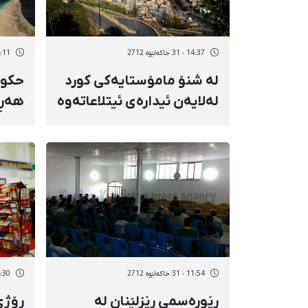
14:37 - 31 خاکەلێوه 2712
14:11 - 31 خاک
لە شنۆ مامۆستایەكی كورد
حكوو
لەلایەن ئیدارەی ئیتلاعاتەوە
هەڕە
دەستبەسەر كرا
لە ئی
11:54 - 31 خاکەلێوه 2712
18:30 - 30 خاک
رێوڕەسمی رێزلێنان لە
رۆژی