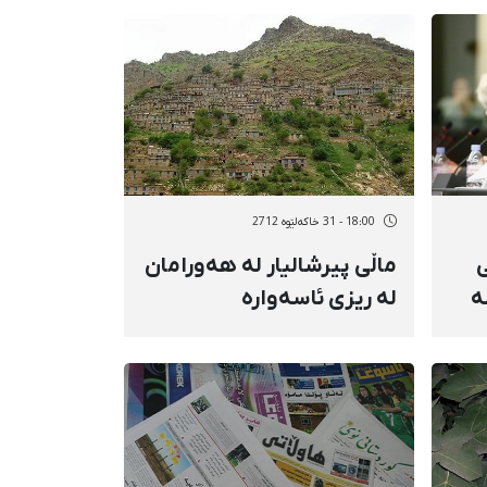
18:00 - 31 خاکەلێوه 2712
ی
ماڵی پیرشالیار لە هەورامان
ە
لە ریزی ئاسەوارە
 كرد
میللییەكاندا تۆمار كرا