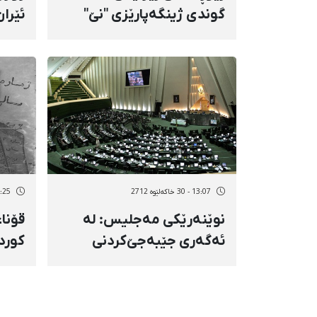
گوندی ژینگەپارێزی "نێ‌"
ئێرا
بەڕێوە چوو
سەر 
13:07 - 30 خاکەلێوه 2712
12:25 - 30 خاک
نوێنەرێكی مەجلیس: لە
قۆنا
ئەگەری جێبەجێ‌كردنی
كورد
قۆناغی دووەمی یارانەكان
شایەتی ناڕەزایەتیی
بەربڵاوی هاووڵاتیان دەبین