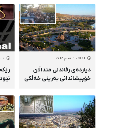
20:11 - 1 بانەمەڕ 2712
13:32 - 1 بان
دیاردەی رفاندنی منداڵان
رێكخ
خۆپیشاندانی بەرینی خەڵكی
نێود
بۆكانی لێكەوتەوە
هەڵو
ئیعد
ئەهو