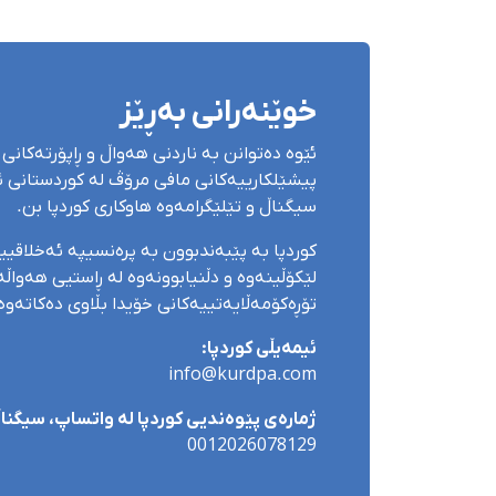
خوێنەرانی بەڕێز
ئێوە دەتوانن بە ناردنی هەواڵ و ڕاپۆرتەکانی 
پیشێلکارییەکانی مافی مرۆڤ لە کوردستانی ئێ
سیگناڵ و تێلێگرامەوە هاوکاری کوردپا بن.
کوردپا بە پێبەندبوون بە پرەنسیپە ئەخلاقی
لێکۆڵینەوە و دڵنیابوونەوە لە ڕاستیی هەواڵەک
تۆڕەکۆمەڵایەتییەکانی خۆیدا بڵاوی دەکاتەوە
ئیمەیڵی کوردپا:
info@kurdpa.com
ژمارەی پێوەندیی کوردپا لە واتساپ، سیگناڵ 
0012026078129