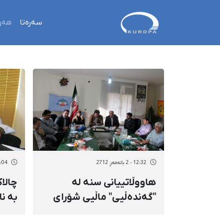
سەرەتا
هەو
12:32 - 2 بانەمەڕ 2712
12:04 - 2 بان
هاووڵاتییانی سنە لە
چالا
"گەندەڵیی" ماڵیی شۆرای
بە نا
شاری سنە ناڕازین
هێش