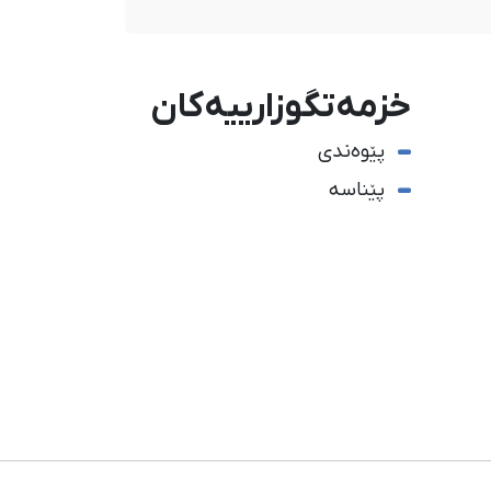
خزمەتگوزارییەکان
پێوەندی
پێناسە