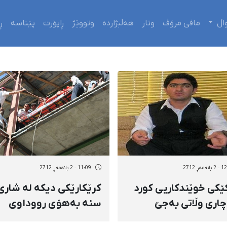
اڵ
مافی مرۆڤ
وتار
هەڵبژاردە
وتووێژ
ڕاپۆرت
پێناسە
ڕ
ەمەڕ 2712
11:09 - 2 بانەمەڕ 2712
كێكی خوێندكاریی كورد
كرێكارێكی دیكە لە شاری
چاری وڵاتی بەجێ‌
سنە بەهۆی رووداوی
ت
كارەوە گیانی لەدەست دا