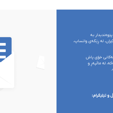
پێوەندیدار بە
ران، لە ڕێگەی واتساپ،
یەکانی خۆی پاش
ە، لە ماڵپەڕ و
.
و تێلێگرام: