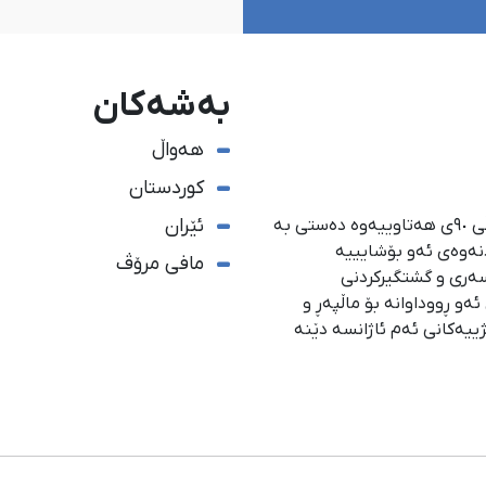
بەشەکان
هەواڵ
کوردستان
ئێران
ئاژانسی هەواڵدەریی کوردستان، لە ١ی گەلاوێژی ساڵی ٩٠ی هەتاوییەوە دەستی بە
دنەوەی ئەو بۆشایییە
مافی مرۆڤ
سەری و گشتگیركردنی
و ڕووداوانە بۆ ماڵپەڕ و
ژییەكانی ئەم ئاژانسە دێنە