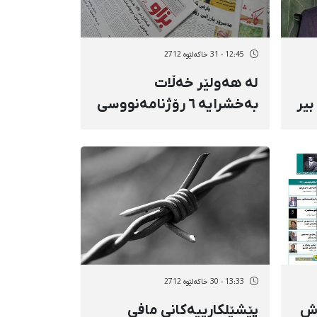
12:45 - 31 خاکەلێوه 2712
لە هەولێر خەڵات
بیر
بەخشرایە ٦ رۆژنامەنووسی
دێرینی كورد
13:33 - 30 خاکەلێوه 2712
"ش
پێشێلكارییەكانی مافی