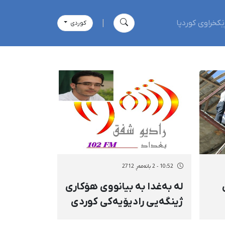
ێکخراوی کوردپا
|
كوردی
10:52 - 2 بانەمەڕ 2712
لە بەغدا بە بیانووی هۆكاری
ژینگەیی رادیۆیەكی كوردی
دادەخرێت