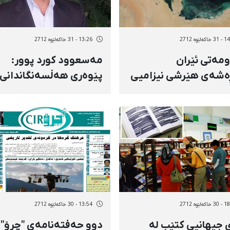
ەلێوه 2712
13:26 - 31 خاکەلێوه 2712
مەتی ئێران
مەسعوود كورد پوور:
شەی هێرشی نیزامیی
پێوەری هەڵسەنگاندانی 
مارات كرد
و رای ئازاد لە كۆمەڵگادا،
چاپەمەنیی ئازادە
ەلێوه 2712
13:54 - 30 خاکەلێوه 2712
 جیهانیی كتێب لە
دوو حەفتەنامەی "چرۆ