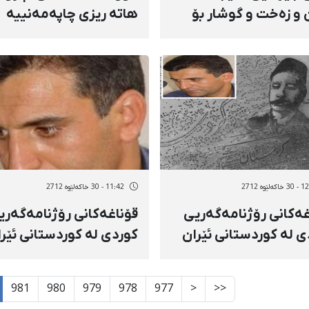
ن و زەخت و گوشار بۆ
هاتە ریزی چاپەمەنییە
وەشانگەكان
كوردییەكانەوە
ەلێوه 2712
11:42 - 30 خاکەلێوه 2712
غەكانی رۆژنامەگەریی
قۆناغەكانی رۆژنامەگەری
ی لە كوردستانی ئێران
كوردی لە كوردستانی ئێر
981
980
979
978
977
<
<<