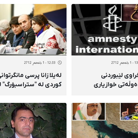
ەمەڕ 2712
12:33 - 1 بانەمەڕ 2712
راوی لێبوردنی
لەیلا زانا پرسی مانگرتوان
ەوڵەتی خوازیاری
كوردی لە "ستراسبۆرگ" ل
ەشاندنەوەی حوكمی
پارلەمانی ئورووپا تاوتوێ‌
امی چالاكێكی عەرەبی
ازە