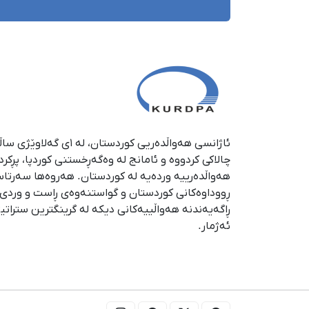
چالاکی کردووە و ئامانج لە وەگەڕخستنی كوردپا، پڕكر
هەواڵدەرییە وردەیە لە كوردستان. هەروەها سەرتا
ڕووداوەكانی كوردستان و گواستنەوەی ڕاست و وردی ئە
ڕاگەیەندنە هەواڵییەكانی دیكە لە گرینگترین ستراتی
ئەژمار.