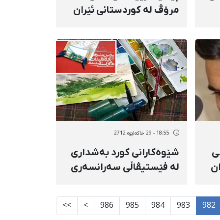
مرۆڤ لە كوردستانی ئێران
لە مانگی خاكەلێوەدا
18:55 - 29 خاکەلێوه 2712
ی
شێوەكارانی كورد بەشداری
ان
لە فێستیڤاڵی سەرانسەری
حەوزەی هونەری ئێران
دەكەن
>>
>
986
985
984
983
982