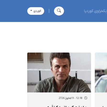
ێکخراوی کوردپا
|
كوردی
12:18 - 9 گەلاوێژ 2726