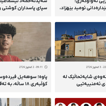
اریی تەواوکەری؛
سەیدئەحمەد ئیسماعیلی
دارەدانی ئومید بێهزاد،
سپای پاسداران کوشتی و
قوتابیی ۲۱ ساڵانی کورد، لە
دوای تێپەڕبوونی ۶ ڕۆژ
کی نادیار و
تەرمەکەی ڕادەست
روشوێنکردنی
نەکردەوە و بێسەروشوێ
ملێی تەرمەکەی
کرد
اوێژ 2726
09:11 - 2 گەلاوێژ 2726
نەوەی شایەتحاڵێک لە
پاوه؛ سوهەیل فیردەوس
ی ئەمنییەتیی
کۆڵبەری ۱۸ ساڵە، بە 
اوای کرماشان؛ ناڕوونیی
ڕاستەوخۆی هێزەکانی
نووسی سەدان
سپای پاسداران کوژرا
ەسەرکراو تا