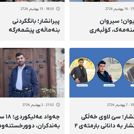
وشپەڕ 2726
18:53 - 13 پووشپەڕ 2726
وان؛ سیروان
پیرانشار؛ بانگکردنی
ەمەک، کۆڵبەری
بنەماڵەی پێشمەرگە
تەمەن ١٨ ساڵ، بە تەقەی
گیانلەدەستداوەکان بۆ
ەوخۆی هێزە
ئیدارەی ئیتلاعات و
مییەکان کوژرا
زەوتکردنی مۆبایلی
ژمارەیەک لەوان بە
مەبەستی بڵاوکردنەوەی
وێنەی "خامنەیی"
شپەڕ 2726
21:52 - 2 پووشپەڕ 2726
نشار؛ سێ لاوی خەڵکی
جەواد عەلیکو
پیرانشار بە دانانی بارمتەی ٢
بەندکران، دوورخستنەوە