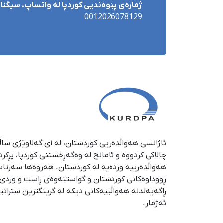
ژمارەی پێوەندیی کوردپا لە واتساپ، سیگناڵ 
0012026078129
چالاکی کردووە و ئامانج لە وەگەڕخستنی كوردپا، پڕكر
هەواڵدەرییە وردەیە لە كوردستان. هەروەها سەرتا
ڕووداوەكانی كوردستان و گواستنەوەی ڕاست و وردی ئە
ڕاگەیەندنە هەواڵییەكانی دیكە لە گرینگترین ستراتی
ئەژمار.