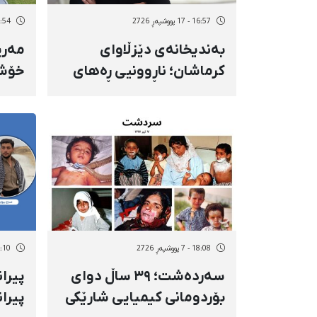
16:57 - 17 پووشپەڕ 2726
17:54 - 16 پو
بەندیخانەی دێزڵاوای
مەری
کرماشان؛ ناڕوونیی ڕەهای
خۆشن
چارەنووسی سرووش
کەرەمی پاش تێپەڕبوونی ٦
ڕاست
مانگ و ڕاگرتنی لە ژووری
نیزا
تاکەکەسیدا تەنانەت یەک
پەیوەندیی کورتیشی
نەبووە
18:08 - 7 پووشپەڕ 2726
10:10 - 7 پوو
سەردەشت؛ ٣٩ ساڵ دوای
پیرا
بۆردومانی کیمیایی شارێکی