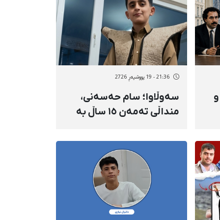
21:36 - 19 پووشپەڕ 2726
و
سەوڵاوا؛ سام حەسەنی،
منداڵی تەمەن ١٥ ساڵ بە
تەقەی هێزەکانی هەنگی
لەسەر شانی ئوتریش، و ٣٧
سنووری گیانی لەدەست دا
نی
و باوکی بریندار بوو