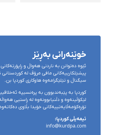
مەدەنی و دادپەروەریی
میلیا
نیوەچڵ
بێوا
پەس‌
خوێنەرانی بەڕێز
ئێوە دەتوانن بە ناردنی هەواڵ و ڕاپۆرتەکانی 
پیشێلکارییەکانی مافی مرۆڤ لە کوردستانی ئێ
سیگناڵ و تێلێگرامەوە هاوکاری کوردپا بن.
کوردپا بە پێبەندبوون بە پرەنسیپە ئەخلاقی
لێکۆڵینەوە و دڵنیابوونەوە لە ڕاستیی هەواڵەک
تۆڕەکۆمەڵایەتییەکانی خۆیدا بڵاوی دەکاتەوە
ئیمەیڵی کوردپا:
info@kurdpa.com