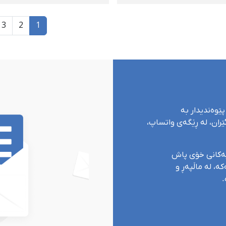
ردی ئازاد کران؛ سەباح
بێبەریکرانی هەمیشەیی 
رە، شەهرام و عێزەدین
پارێزەری بە هۆی مافخوا
3
2
1
و‌پیش
پێوەندیدار بە
ران، لە ڕێگەی واتساپ،
یەکانی خۆی پاش
ە، لە ماڵپەڕ و
.