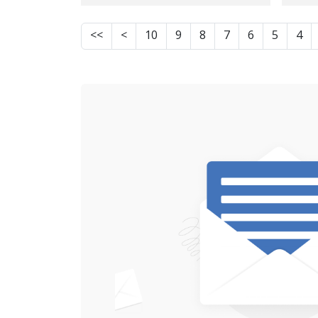
لە
قامچی و ٢ ساڵ دوورخرانەوە
زی
بۆ سەید خەلیل ڕەسووڵی؛ ٥
>>
>
10
9
8
7
6
5
4
مانگ بەندکران بە لاقی
بریندار بە فیشەک و بەبێ
چارەسەر