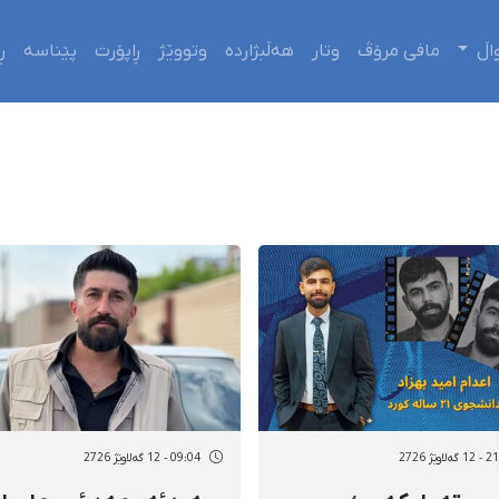
اڵ
مافی مرۆڤ
وتار
هەڵبژاردە
وتووێژ
ڕاپۆرت
پێناسە
ڕ
لاوێژ 2726
09:04 - 12 گەلاوێژ 2726