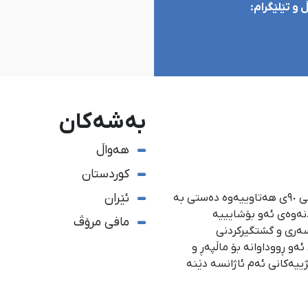
و تێلێگرام:
بەشەکان
هەواڵ
کوردستان
ئێران
ئاژانسی هەواڵدەریی کوردستان، لە ١ی گەلاوێژی ساڵی ٩٠ی هەتاوییەوە دەستی بە
دنەوەی ئەو بۆشایییە
مافی مرۆڤ
سەری و گشتگیركردنی
و ڕووداوانە بۆ ماڵپەڕ و
ژییەكانی ئەم ئاژانسە دێنە