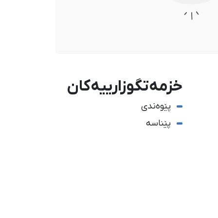
خزمەتگوزارییەکان
پێوەندی
پێناسە