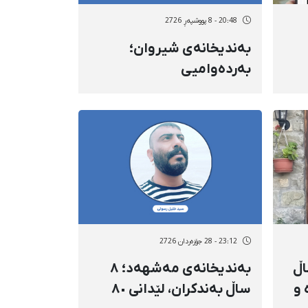
20:48 - 8 پووشپەڕ 2726
بەندیخانەی شیروان؛
بەردەوامیی
دەسبەسەرکردن و نادیاریی
چارەنووسی دانیال نیازی،
لاوی ١٨ ساڵانی کورد، بە
تۆمەتی "موحاربە" دوای ٥
مانگ
23:12 - 28 جۆزەردان 2726
ردی‌؛ ۱۸ ساڵ
بەندیخانەی مەشهەد؛ ۸
 و
ساڵ بەندکران، لێدانی ٨٠