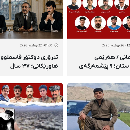
شکردن و قەدەغەکاریی
 بە شێوەی گرتنگە
ییەکان
وشپەڕ 2726
01:00 - 22 پووشپەڕ 2726
انی / هەرێمی
تێرۆری دوکتۆر قاسملوو 
کوردستان؛ ٩ پێشمەرگەی
هاوڕێکانی؛ ٣٧ ساڵ
ی کۆمەڵەی شۆڕشگێڕی
بەرپرسایەتیی بێدەنگی
ەتکێشانی کوردستانی
ن لە هێرشێکی
ساڵ تێرۆریزم بە نێوچاوا
ەکیی کۆماری
کۆماری ئیسلامییەوە
امیدا گیانیان لەدەست