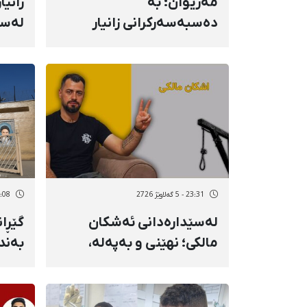
مەریوان؛ بە
زانی
دەسبەسەرکرانی زانیار
لەسێ
ئەسوار، ئاریا مەعرووفی و
پشتیوان تاتار ژمارەی
شوێنێ
دەسبەسەرکراوانی
بێسە
سەرەڕۆیانە لە ئاوایی «نێ»
زۆرە
بۆ شەش کەس زیادی کرد
23:31 - 5 گەلاوێژ 2726
22:08 - 3 گەل
لەسێدارەدانی ئەشکان
گێڕا
مالکی؛ نهێنی و بەپەلە،
بەند
بنەماڵەکەی بەتەواوی لە
دیزڵ
دۆسییەکە و پارێزەری
چارە
دیاریکراو بێئاگا بوون و
دەسب