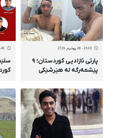
تەنانەت ڕێگەیان پێنەدرا
بێبە
کفنەکەشی بکەنەوە
توند
ئەمن
23:03 - 28 پووشپەڕ 2726
12:45 - 26 پو
پارتی ئازادیی کوردستان؛ ۹
سلێم
پێشمەرگە لە هێرشێکی
دڕۆنیی کۆماری ئیسلامیدا
حیزب
بە «فۆسفۆری سپی» بریندار
زەحم
بوون
ئێرا
مووش
ئیسل
دا