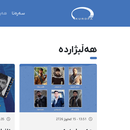
سەرەتا
هەو
هەڵبژاردە
13:51 - 15 گەلاوێژ 2726
21:35 - 12 گە