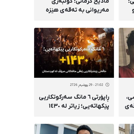
؛
مادێح کرمانی؛ کۆڵبەری
مەریوانی بە تەقەی هێزە
نیزامییەکانی حکوومەت
کوژرا و دوای دوو ڕۆژ
نی
ناڕوونیی چارەنووسی
تەرمەکەی ڕادەستی
بنەماڵەکەی کرایەوە
21:02 - 29 پووشپەڕ 2726
ی،
ڕاپۆرتی ٦ مانگ سەرکوتکاریی
تەقەی
پێکهاتەیی؛ زیاتر لە ١٤٣٠
حاڵەتی پێشێلکاریی زەقی
مافەکانی مرۆڤ لە
کوردستان