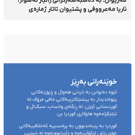
مەریوان؛ بە دەسبەسەرکرانی زانیار ئەسوار،
ئاریا مەعرووفی و پشتیوان تاتار ژمارەی
دەسبەسەرکراوانی سەرەڕۆیانە لە ئاوایی «نێ»
بۆ شەش کەس زیادی کرد
خوێنەرانی بەڕێز
ئێوە دەتوانن بە ناردنی هەواڵ و ڕاپۆرتەکانی
پێوەندیدار بە پیشێلکارییەکانی مافی مرۆڤ لە
کوردستانی ئێران، لە ڕێگەی واتساپ، سیگناڵ و
تێلێگرامەوە هاوکاری کوردپا بن.
کوردپا بە پێبەندبوون بە پرەنسیپە ئەخلاقییەکانی
خۆی پاش لێکۆڵینەوە و دڵنیابوونەوە لە ڕاستیی