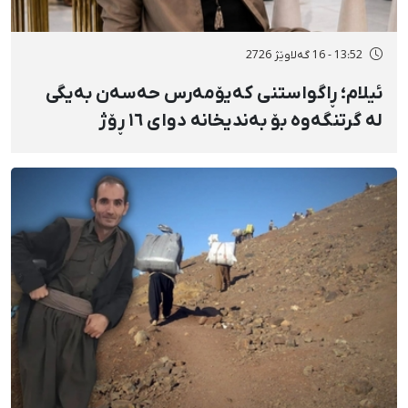
13:52 - 16 گەلاوێژ 2726
ئیلام؛ ڕاگواستنی کەیۆمەرس حەسەن بەیگی
لە گرتنگەوە بۆ بەندیخانە دوای ١٦ ڕۆژ
دەسبەسەرکرانی سەرەڕۆیانە و توندوتیژانە