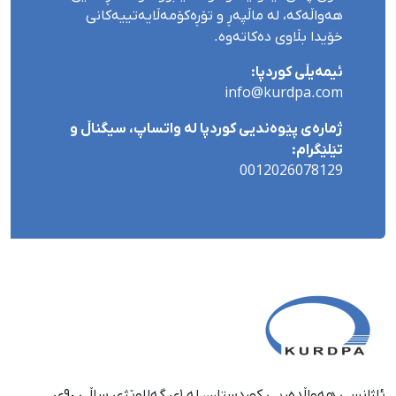
هەواڵەکە، لە ماڵپەڕ و تۆڕەکۆمەڵایەتییەکانی
خۆیدا بڵاوی دەکاتەوە.
ئیمەیڵی کوردپا:
info@kurdpa.com
ژمارەی پێوەندیی کوردپا لە واتساپ، سیگناڵ و
تێلێگرام:
0012026078129
ئاژانسی هەواڵدەریی کوردستان، لە ١ی گەلاوێژی ساڵی ٩٠ی