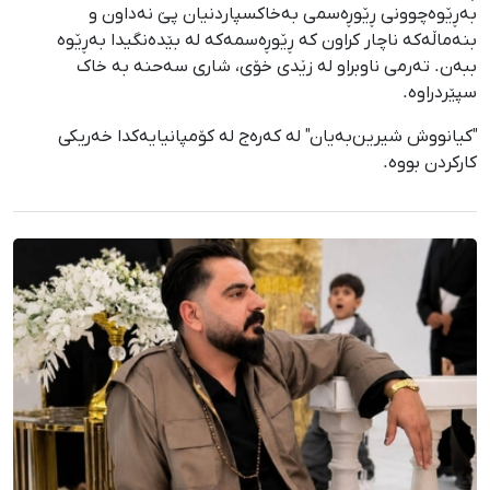
بەڕێوەچوونی ڕێوڕەسمی بەخاکسپاردنیان پێ نەداون و
بنەماڵەکە ناچار کراون کە ڕێوڕەسمەکە لە بێدەنگیدا بەڕێوە
ببەن. تەرمی ناوبراو لە زێدی خۆی، شاری سەحنە بە خاک
سپێردراوە.
"کیانووش شیرین‌بەیان" لە کەرەج لە کۆمپانیایەکدا خەریکی
کارکردن بووە.