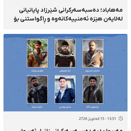
مەهاباد؛ دەسبەسەرکرانی شێرزاد پایانیانی
لەلایەن هێزە ئەمنییەکانەوە و ڕاگواستنی بۆ
شوێنێکی ناڕوون
13:51 - 15 گەلاوێژ 2726