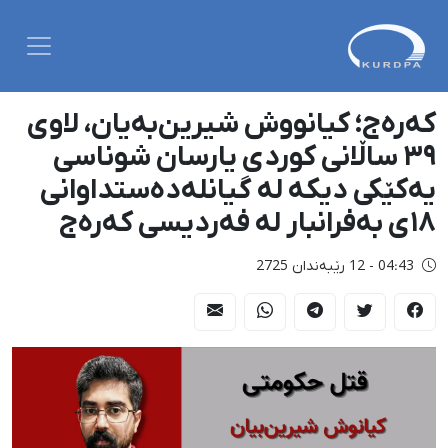
کەرەج؛ کیانووش شیرین‌بەیان، لاوی
٣٩ ساڵانی کوردی یارسان شوناسی
یەکێکی دیکە لە گیانلەدەستداوانی
١٨ی بەفرانبار لە فەردیسی کەرەج
04:43 - 12 رێبەندان 2725