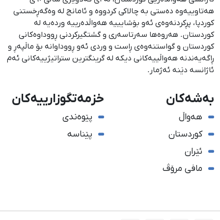
هەتاوییەوە دەستی بە چالاکی کردووە و ئامانج لە وەگەڕخستنی
كوردپا، پڕكردنەوەی ئەو بۆشایییە هەواڵدەرییە وردەیە لە
كوردستان. هەروەها سەرتاسەری و گشتگیركردنی ڕووداوەكانی
كوردستان و گواستنەوەی ڕاست و وردی ئەو ڕووداوانە بۆ ماڵپەڕ و
ڕاگەیەندنە هەواڵییەكانی دیكە لە گرینگترین ستراتیژییەكانی ئەم
ئاژانسە دێنە ئەژمار.
بەشەکان
خزمەتگوزارییەکان
هەواڵ
پێوەندی
کوردستان
پێناسە
ئێران
مافی مرۆڤ