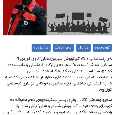
کوردستان
هەواڵ
مافی مرۆڤ
هەڵبژاردە
٨ی ڕێبەندانی ١٤٠٤؛ "کیانووش شیرین‌بەیان" لاوی کوردی ٣٩
ساڵانی خەڵکی "سەحنە" سەر بە پارێزگای کرماشان و دانیشتووی
کەرەج، شوناسی یەکێکی دیکە لە گیانلەدەستداوانی
ناڕەزایەتییەکانی پێنجشەممە ١٨ی بەفرانبار لە فەردیسی کەرەجە
کە بە فیشەکی جەنگیی هێزە سەرکوتکەرەکانی کۆماری ئیسلامی
کوژراوە.
سەرچاوەیەکی ئاگادار وێڕای پشتڕاستکردنەوەی ئەم هەواڵە بە
کوردپای وت؛ تەرمی "کیانووش شیرین‌بەیان" پاش سێ ڕۆژ
ڕادەستی بنەماڵەکەی کراوەتەوە و ناوەندە ئەمنییەتییەکان ئیزنی