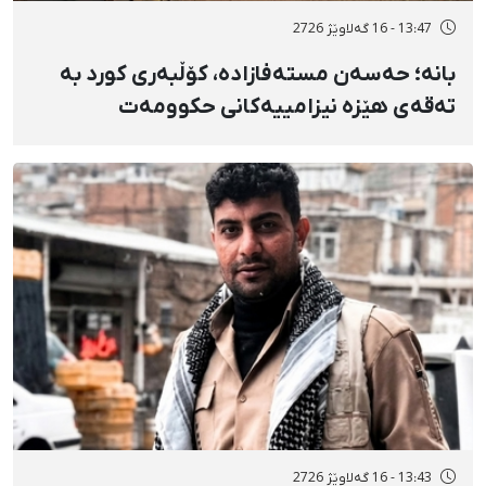
13:47 - 16 گەلاوێژ 2726
بانه؛ حەسەن مستەفازادە، کۆڵبەری کورد بە
تەقەی هێزە نیزامییەکانی حکوومەت
بەسەختی بریندار بوو
13:43 - 16 گەلاوێژ 2726