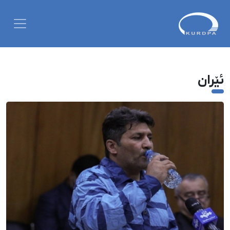
ئێران