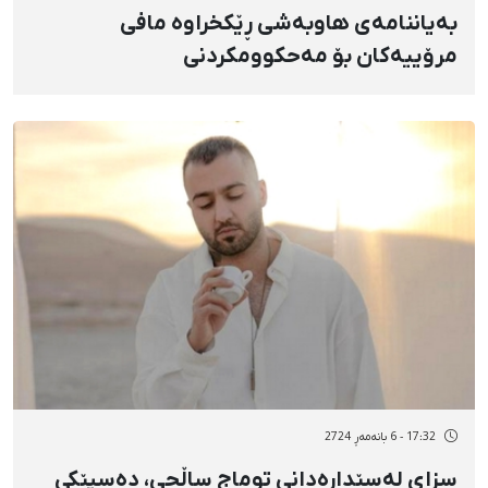
بەیاننامەی هاوبەشی ڕێکخراوە مافی
مرۆییەکان بۆ مەحکوومکردنی
دەسبەسەرکرانەکانی ئەم دواییانە لە هەرێمی
ئەهواز (خووزستان)
17:32 - 6 بانەمەڕ 2724
سزای لەسێدارەدانی توماج ساڵحی، دەسپێکی