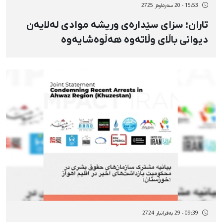
15:53 - 20 سەرماوەز 2725
تاران؛ سزای سێدارەی وریشە موادی لەلایەن
دیوانی باڵای وڵاتەوە هەڵوەشایەوە
09:39 - 29 بەفرانبار 2724