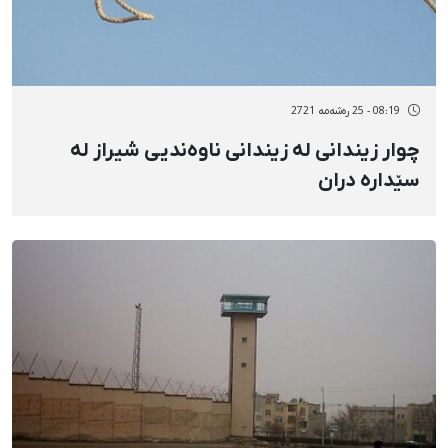
08:19 - 25 رەشەمه 2721
چوار زیندانی لە زیندانی ناوەندیی شیراز لە
سێدارە دران