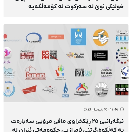
خولێکی نوێ لە سەرکوت لە کۆمەڵگەیە
19:46 - 10 رێبەندان 2723
نیگەرانیی ٢٥ ڕێکخراوی مافی مرۆیی سەبارەت
بە کەڵکوەرگرتنی ئامرازیی حکوومەتی ئێران لە