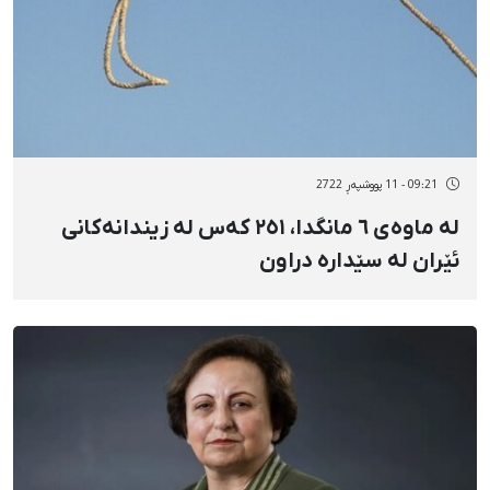
09:21 - 11 پووشپەڕ 2722
لە ماوەی ٦ مانگدا، ٢٥١ کەس لە زیندانەکانی
ئێران لە سێدارە دراون