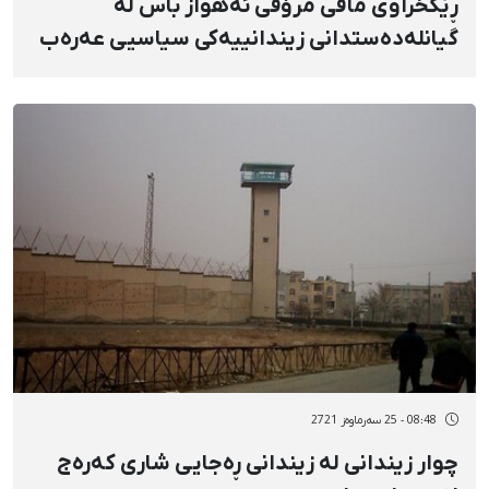
ڕێکخراوی مافی مرۆڤی ئەهواز باس لە
گیانلەدەستدانی زیندانییەکی سیاسیی عەرەب
دەکات
08:48 - 25 سەرماوەز 2721
چوار زیندانی لە زیندانی ڕەجایی شاری کەرەج