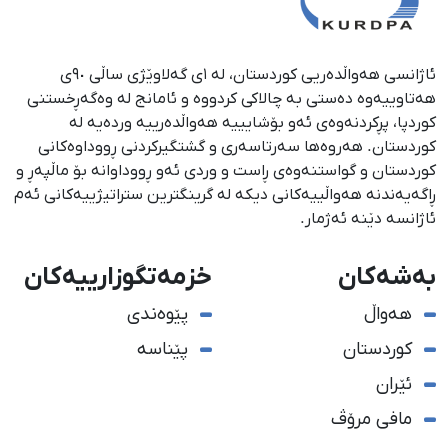
ئاژانسی هەواڵدەریی کوردستان، لە ١ی گەلاوێژی ساڵی ٩٠ی
هەتاوییەوە دەستی بە چالاکی کردووە و ئامانج لە وەگەڕخستنی
كوردپا، پڕكردنەوەی ئەو بۆشایییە هەواڵدەرییە وردەیە لە
كوردستان. هەروەها سەرتاسەری و گشتگیركردنی ڕووداوەكانی
كوردستان و گواستنەوەی ڕاست و وردی ئەو ڕووداوانە بۆ ماڵپەڕ و
ڕاگەیەندنە هەواڵییەكانی دیكە لە گرینگترین ستراتیژییەكانی ئەم
ئاژانسە دێنە ئەژمار.
بەشەکان
خزمەتگوزارییەکان
هەواڵ
پێوەندی
کوردستان
پێناسە
ئێران
مافی مرۆڤ