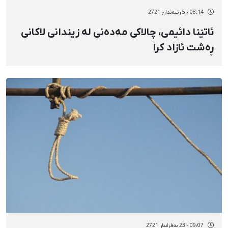
08:14 - 5 رێبەندان 2721
ئاتێنا دائیمی، چالاکی مەدەنی لە زیندانی لاکانی
ڕەشت ئازاد کرا
09:07 - 23 بەفرانبار 2721