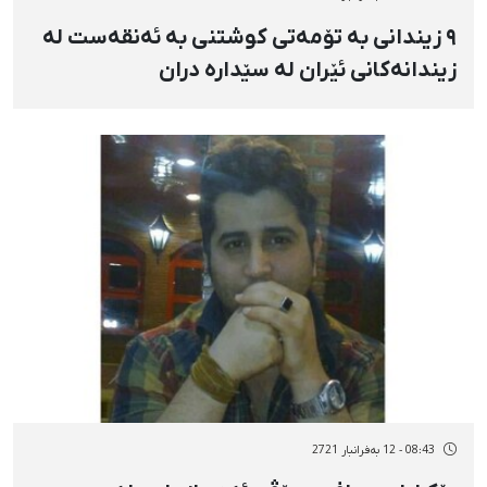
٩ زیندانی بە تۆمەتی کوشتنی بە ئەنقەست لە
زیندانەکانی ئێران لە سێدارە دران
08:43 - 12 بەفرانبار 2721