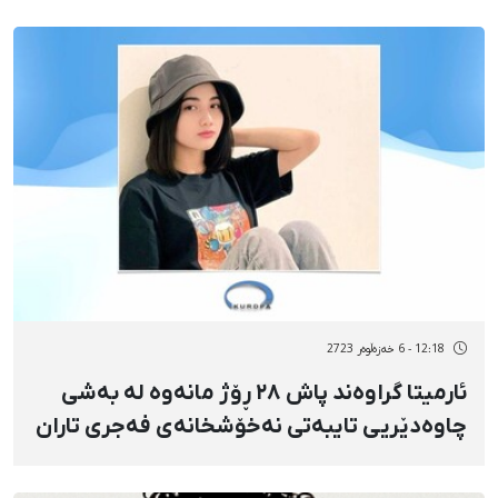
ئێراندا
12:18 - 6 خەزەڵوەر 2723
ئارمیتا گراوەند پاش ٢٨ ڕۆژ مانەوە لە بەشی
چاوەدێریی تایبەتی نەخۆشخانەی فەجری تاران
لەدەست دا