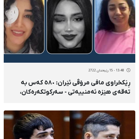
13:48 - 15 رێبەندان 2722
ڕێکخراوی مافی مرۆڤی ئێران: ٥٨٠ کەس بە
تەقەی هێزە ئەمنییەتی - سەرکوتکەرەکان،
زیان بە چاویان گەیشتووە