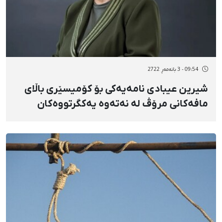
09:54 - 3 بانەمەڕ 2722
شیرین عیبادی نامەیەکی بۆ کۆمیسێری باڵای
مافەکانی مرۆڤ لە نەتەوە یەکگرتووەکان
نووسی