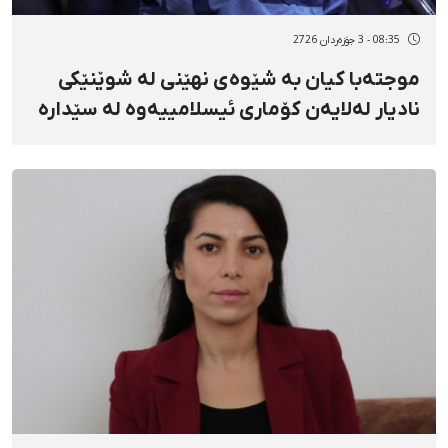
08:35 - 3 جۆزەردان 2726
موجتەبا کیان بە شێوەی نهێنی لە شوێنێکی
نادیار لەلایەن کۆماری ئیسلامییەوە لە سێدارە
درا