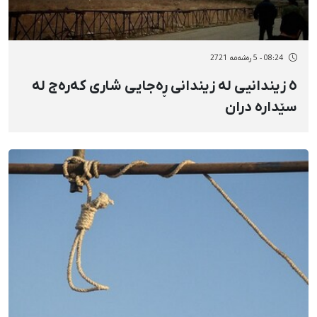
08:24 - 5 رەشەمه 2721
٥ زیندانیی لە زیندانی ڕەجایی شاری کەرەج لە
سێدارە دران