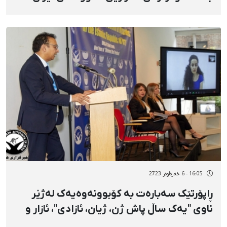
سەفەری جێگری کۆمیساریای باڵای مافی
مرۆڤی نەتەوە یەکگرتووەکان، ندا ئەلنەشیف
بۆ تاران
16:05 - 6 خەزەڵوەر 2723
ڕاپۆرتێک سەبارەت بە کۆبوونەوەیەک لەژێر
ناوی "یەک ساڵ پاش ژن، ژیان، ئازادی"، ئازار و
گوشارە بەردەوامەکان دژی کەمینەکان لە