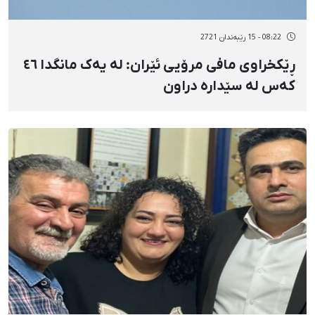
08:22 - 15 رێبەندان 2721
ڕێکخراوی مافی مرۆیی ئێران: لە یەک مانگدا ٤٦
کەس لە سێدارە دراون