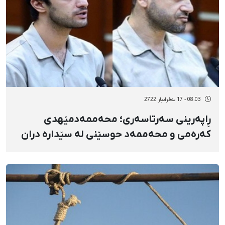
08:03 - 17 بەفرانبار 2722
ڕاپەرینی سەرتاسەری؛ محەممەدمێهدی
کەرەمی و محەممەد حوسێنی لە سێدارە دران