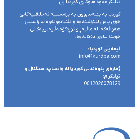
تێلێگرامەوە هاوکاری کوردپا بن.
کوردپا بە پێبەندبوون بە پرەنسیپە ئەخلاقییەکانی
خۆی پاش لێکۆڵینەوە و دڵنیابوونەوە لە ڕاستیی
هەواڵەکە، لە ماڵپەڕ و تۆڕەکۆمەڵایەتییەکانی
خۆیدا بڵاوی دەکاتەوە.
ئیمەیڵی کوردپا:
info@kurdpa.com
ژمارەی پێوەندیی کوردپا لە واتساپ، سیگناڵ و
تێلێگرام:
0012026078129