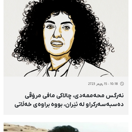
10:18 - 15 رەزبەر 2723
نەرگس محەممەدی، چالاکی مافی مرۆڤی
دەسبەسەرکراو لە ئێران، بووە براوەی خەڵاتی
ئاشتیی نۆبێلی ٢٠٢٣