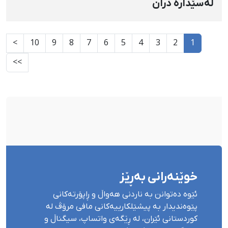
لەسێدارە دران
>
10
9
8
7
6
5
4
3
2
1
>>
خوێنەرانی بەڕێز
ئێوە دەتوانن بە ناردنی هەواڵ و ڕاپۆرتەکانی
پێوەندیدار بە پیشێلکارییەکانی مافی مرۆڤ لە
کوردستانی ئێران، لە ڕێگەی واتساپ، سیگناڵ و