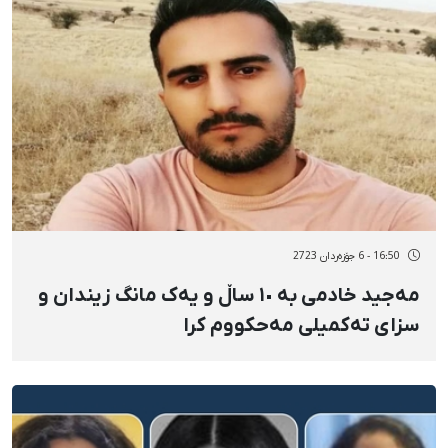
16:50 - 6 جۆزەردان 2723
مەجید خادمی بە ١٠ ساڵ و یەک مانگ زیندان و
سزای تەکمیلی مەحکووم کرا