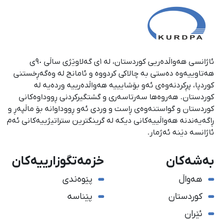
ئاژانسی هەواڵدەریی کوردستان، لە ١ی گەلاوێژی ساڵی ٩٠ی
هەتاوییەوە دەستی بە چالاکی کردووە و ئامانج لە وەگەڕخستنی
كوردپا، پڕكردنەوەی ئەو بۆشایییە هەواڵدەرییە وردەیە لە
كوردستان. هەروەها سەرتاسەری و گشتگیركردنی ڕووداوەكانی
كوردستان و گواستنەوەی ڕاست و وردی ئەو ڕووداوانە بۆ ماڵپەڕ و
ڕاگەیەندنە هەواڵییەكانی دیكە لە گرینگترین ستراتیژییەكانی ئەم
ئاژانسە دێنە ئەژمار.
بەشەکان
خزمەتگوزارییەکان
هەواڵ
پێوەندی
کوردستان
پێناسە
ئێران