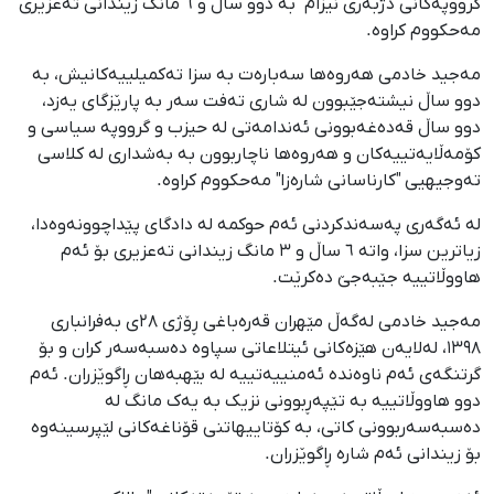
گرووپەکانی دژبەری نیزام" بە دوو ساڵ و ٦ مانگ زیندانی تەعزیری
مەحکووم کراوە.
مەجید خادمی هەروەها سەبارەت بە سزا تەکمیلییەکانیش، بە
دوو ساڵ نیشتەجێبوون لە شاری تەفت سەر بە پارێزگای یەزد،
دوو ساڵ قەدەغەبوونی ئەندامەتی لە حیزب و گرووپە سیاسی و
کۆمەڵایەتییەکان و هەروەها ناچاربوون بە بەشداری لە کلاسی
تەوجیهیی "کارناسانی شارەزا" مەحکووم کراوە.
لە ئەگەری پەسەندکردنی ئەم حوکمە لە دادگای پێداچوونەوەدا،
زیاترین سزا، واتە ٦ ساڵ و ٣ مانگ زیندانی تەعزیری بۆ ئەم
هاووڵاتییە جێبەجێ دەکرێت.
مەجید خادمی لەگەڵ مێهران قەرەباغی ڕۆژی ٢٨ی بەفرانباری
١٣٩٨، لەلایەن هێزەکانی ئیتلاعاتی سپاوە دەسبەسەر کران و بۆ
گرتنگەی ئەم ناوەندە ئەمنییەتییە لە بێهبەهان ڕاگوێزران. ئەم
دوو هاووڵاتییە بە تێپەڕبوونی نزیک بە یەک مانگ لە
دەسبەسەربوونی کاتی، بە کۆتاییهاتنی قۆناغەکانی لێپرسینەوە
بۆ زیندانی ئەم شارە ڕاگوێزران.