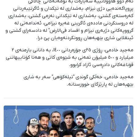
ئەم دوو هاووڵاتییە سەبارەت بە تۆمەتەکانی "چالاکی
پڕوپاگەندەیی دژی نیزام، بەشداری لە تێکدان و ئاگرتێبەردانی
کەرەستەی گشتی، بەشداری لە تێکدانی نەزمی گشتی، بەشداری
لە دروستکردنی ماددەی ئاگرینی غەیرە نیزامی، ئەندامەتی لە
گرووپەکانی دژبەری نیزام و افساد فی‌الارض" لە دادسەرای گشتی و
ئینقلابی شاری بێهبەهان ڕوونکردنەوەیان پێ درا.
مەجید خادمی، ڕۆژی ٢٥ی جۆزەردانی ١٤٠٠، بە دانانی بارمتەی ٢
میلیارد و ٥٠٠ میلیۆن تمەنی بە شێوەی کاتی و هەتا کۆتاییهاتنی
قۆناغەکانی دادڕەسی ئازاد کرابوو.
مەجید خادمی، خەڵکی گوندی "تیلەکۆهی" سەر بە شاری
بێهبەهان لە پارێزگای خووزستانە.