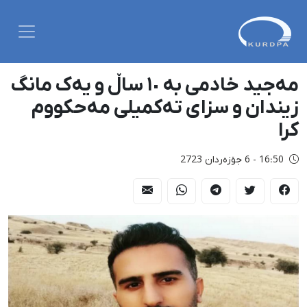
مەجید خادمی بە ١٠ ساڵ و یەک مانگ
زیندان و سزای تەکمیلی مەحکووم
کرا
16:50 - 6 جۆزەردان 2723