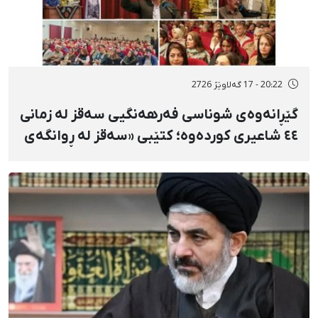
20:22 - 17 گەلاوێژ 2726
گێڕانەوەی شوناسی فەرهەنگیی سەقز لە زمانی
٤٤ شاعیری کوردەوە؛ کتێبی «سەقز لە ڕوانگەی
شاعیراندا» پەردەی لەسەر لادرا