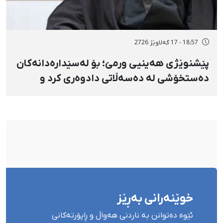
18:57 - 17 گەلاوێژ 2726
پێشنوێژی هەینیی ورمێ؛ بۆ لەسێدارەدانەکان
دەستخۆشی لە دەسەڵاتی دادوەری کرد و
دژابەرانی «نا بۆ لەسێدارەدان»ی بە «نەزانکاری
مۆدێڕن» وەسف کرد
خوێنەرانی بەڕێز
ئێوە دەتوانن بە ناردنی هەواڵ و ڕاپۆرتەکانی