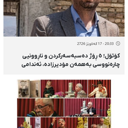
20:33 - 17 گەلاوێژ 2726
کۆتۆل؛ ٥ ڕۆژ دەسبەسەرکردن و ناڕوونیی
چارەنووسی بەهمەن مۆدیرزادە، ئەندامی
شۆرای شار، بەهۆی بڵاوکردنەوەی ستۆرییەک
لە دژی لەسێدارەدان