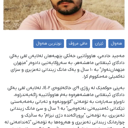
هەواڵ
ئێران
مافی مرۆڤ
نوێترین هەواڵ
مەجید خادمی، هاووڵاتیی خەڵکی بێهبەهان لەلایەن لقی یەکی
دادگای ئینقلابی ماهشەهر، بە سەرۆکایەتیی دادوەر "مێهران
مێهمان‌نەواز" بە ١٠ ساڵ و یەک مانگ زیندانی تەعزیری و سزای
تەکمیلی مەحکووم کرا.
بەپێی حوکمێک لە ڕۆژی ١٩ی خاکەلێوەی ١٤٠٢، لەلایەن لقی یەکی
دادگای ئینقلابی ماهشەهرەوە بەم هاووڵاتییە ڕاگەیەندراوە،
ناوبراو سەبارەت بە تۆمەتی "کۆبوونەوە و تەبانی بەمەبەستی
تێکدانی ئەمنییەتی نەتەوەیی" بە ٦ ساڵ و سێ مانگ زیندانی
تەعزیری، بە تۆمەتی "پڕوپاگەندە دژی نیزام" بە ساڵێک و
چوارمانگ زیندانی تەعزیری و هەروەها بە تۆمەتی "ئەندامەتی لە