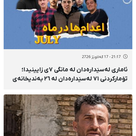
21:17 - 17 گەلاوێژ 2726
ئاماری لەسێدارەدان لە مانگی ٧ی زایینیدا؛
تۆمارکردنی ٧١ لەسێدارەدان لە ٢٦ بەندیخانەی
ئێراندا؛ لەسێدارەدانی ٧ بەندکراوی سیاسی لە
شوێنی نادیار و لەبەر چاوی خەڵکەوە