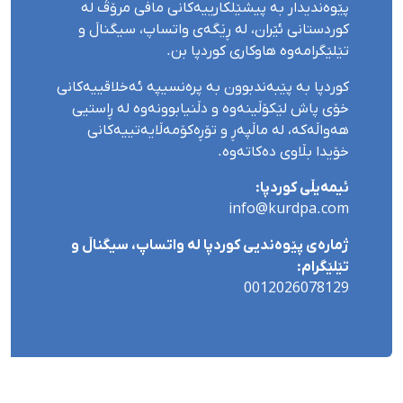
پێوەندیدار بە پیشێلکارییەکانی مافی مرۆڤ لە
کوردستانی ئێران، لە ڕێگەی واتساپ، سیگناڵ و
تێلێگرامەوە هاوکاری کوردپا بن.
کوردپا بە پێبەندبوون بە پرەنسیپە ئەخلاقییەکانی
خۆی پاش لێکۆڵینەوە و دڵنیابوونەوە لە ڕاستیی
هەواڵەکە، لە ماڵپەڕ و تۆڕەکۆمەڵایەتییەکانی
خۆیدا بڵاوی دەکاتەوە.
ئیمەیڵی کوردپا:
info@kurdpa.com
ژمارەی پێوەندیی کوردپا لە واتساپ، سیگناڵ و
تێلێگرام:
0012026078129