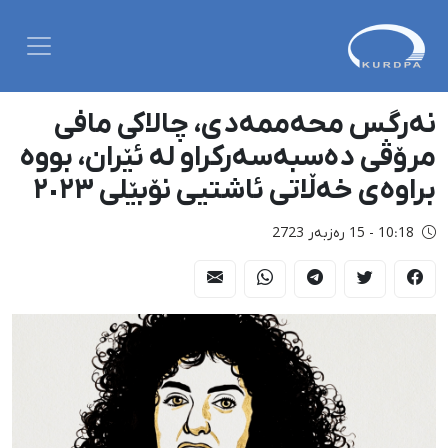
نەرگس محەممەدی، چالاکی مافی
مرۆڤی دەسبەسەرکراو لە ئێران، بووە
براوەی خەڵاتی ئاشتیی نۆبێلی ٢٠٢٣
10:18 - 15 رەزبەر 2723