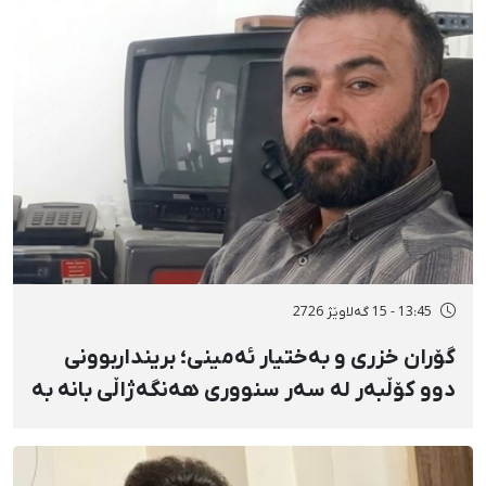
گواستنەوەیان بۆ شوێنێکی نادیار
13:45 - 15 گەلاوێژ 2726
گۆران خزری و بەختیار ئەمینی؛ برینداربوونی
دوو کۆڵبەر لە سەر سنووری هەنگەژاڵی بانه بە
تەقەی ڕاستەوخۆی هێزە سەربازییەکان و
تەقینەوەی مین