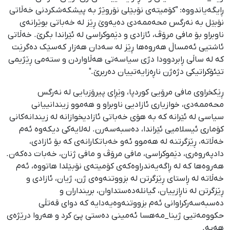
ڕایگەیاندووە: "کۆمیتەی نۆبێلی نۆروێژ بە پیشکەشکردنی خەڵاتی
نۆبێل بە نەرگس محەممەدی دەیەوێ ڕێز لە خەباتی بوێرانەی
ناوبراو بۆ مافی مرۆڤ، ئازادی و دێموکراسی لە ئێراندا بگرێ. خەڵاتی
ئاشتیی ئەمساڵ هەروەها ڕێز لە سەدان هەزار کەسێک دەگرێت
کە لە ساڵی ڕابردوودا دژی سیاسەتی هەڵاواردن و ستەمی ڕێژیمی
تێئۆکراتیکی دژەژن ناڕەزایەتییان دەربرێ."
ڕێکخراوی مافی مرۆیی کوردپا، وێڕای پیرۆزبایی لە نەرگس
محەممەدی، خوازیاری ئازادیی ناوبراو و هەموو زیندانییانی
سیاسی لە ئێرانە کە بە هۆی خەباتی ئازادیخوازانە لە زیندانەکانی
کۆماری ئیسلامیی ئێراندا، دەسبەسەرن. لەلایەکی دیکەوە ئەم
خەڵاتە، ڕێزگرتنە لە هەموو ئەو خەباتکارانەی کە بۆ ئازادی،
دادپەروەری، دێموکراسی، مافی مرۆڤ و مافی ژنان، خەبات دەکەن.
هەروەها کە لە ڕاگەیەندراوەکەی کۆمیتەی نۆبێلدا هاتووە، ئەم
خەڵاتە لە ڕاستای ڕێزگرتن لە بزووتنەوەی ژن، ژیان، ئازادی و
ڕێزگرتن لە ناڕازییان، گیانلەدەستداوان، برینداران و
دەسبەسەرکراوانی ئەم بزووتنەوەیەدایە کە دوای قەتڵی
حکوومەتیی ژینا_مەهسا ئەمینی دەستی پێ کرد و هەروا درێژەی
هەیە.