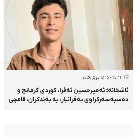
13:41 - 15 گەلاوێژ 2726
ئاشخانە؛ ئەمیرحسین ئەفرا، کوردی کرمانج و
دەسبەسەرکراوی بەفرانبار، بە بەندکران، قامچی
و پێبژاردنی نەختی سزا درا