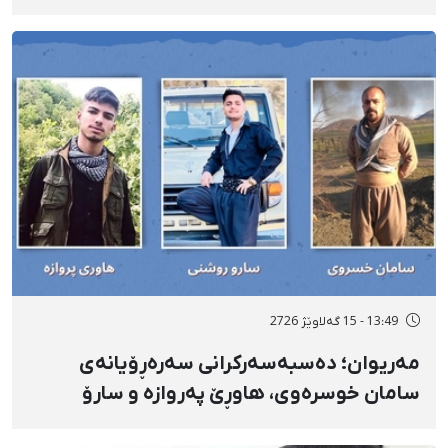
دەسبەسەرکراوانی سەرەڕۆیانە لە ئاوایی «نێ»
بۆ شەش کەس زیادی کرد
13:49 - 15 گەلاوێژ 2726
مەریوان؛ دەسبەسەرکرانی سەرەڕۆیانەی
سامان خوسرەوی، هاوڕێ پەروازە و سارۆ
ڕەوشەنی لەلایەن هێزە ئەمنییەکان و