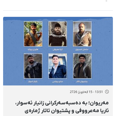
13:51 - 15 گەلاوێژ 2726
مەریوان؛ بە دەسبەسەرکرانی زانیار ئەسوار،
ئاریا مەعرووفی و پشتیوان تاتار ژمارەی