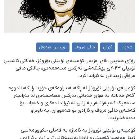
هەواڵ
ئێران
مافی مرۆڤ
نوێترین هەواڵ
ڕۆژی هەینی، ١٤ی ڕەزبەر، کۆمیتەی نۆبێلی نۆروێژ، خەڵاتی ئاشتیی
نۆبێلی ٢٠٢٣ی پێشکەشی نەرگس محەممەدی، چالاکی مافی
مرۆڤی زیندانی لە ئێراندا کرد.
کۆمیتەی نۆبێلی نۆروێژ لە ڕاگەیەندراوەکەی خۆیدا ڕایگەیاندووە:
"ئەم خەڵاتە بە هۆی خەباتی نەرگس محەممەدی لە بەرانبەر
ستەمێک کە بەرانبەر بە ژنان لە ئێراندا دەکرێ و خەبات بۆ
گەشەی مافی مرۆڤ و ئازادی بۆ هەمووان، بە ناوبراو
دەبەخشرێت."
کۆمیتەی نۆبێلی نۆروێژ بە ئاماژە بە قەتڵی حکووومەتیی
ژینا_مەهسا ئەمینی و ناڕەزایەتییەکانی ژن، ژیان، ئازادی،