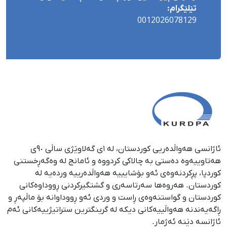
تێلێگرام:
0012026078129
ئاژانسی هەواڵدەریی کوردستان، لە ١ی گەلاوێژی ساڵی ٩٠ی
هەتاوییەوە دەستی بە چالاکی کردووە و ئامانج لە وەگەڕخستنی
كوردپا، پڕكردنەوەی ئەو بۆشایییە هەواڵدەرییە وردەیە لە
كوردستان. هەروەها سەرتاسەری و گشتگیركردنی ڕووداوەكانی
كوردستان و گواستنەوەی ڕاست و وردی ئەو ڕووداوانە بۆ ماڵپەڕ و
ڕاگەیەندنە هەواڵییەكانی دیكە لە گرینگترین ستراتیژییەكانی ئەم
ئاژانسە دێنە ئەژمار.