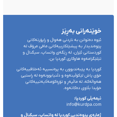
خوێنەرانی بەڕێز
ئێوە دەتوانن بە ناردنی هەواڵ و ڕاپۆرتەکانی
پێوەندیدار بە پیشێلکارییەکانی مافی مرۆڤ لە
کوردستانی ئێران، لە ڕێگەی واتساپ، سیگناڵ و
تێلێگرامەوە هاوکاری کوردپا بن.
کوردپا بە پێبەندبوون بە پرەنسیپە ئەخلاقییەکانی
خۆی پاش لێکۆڵینەوە و دڵنیابوونەوە لە ڕاستیی
هەواڵەکە، لە ماڵپەڕ و تۆڕەکۆمەڵایەتییەکانی
خۆیدا بڵاوی دەکاتەوە.
ئیمەیڵی کوردپا:
info@kurdpa.com
ژمارەی پێوەندیی کوردپا لە واتساپ، سیگناڵ و