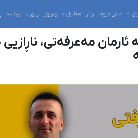
اڵ
مافی مرۆڤ
وتار
هەڵبژاردە
وتووێژ
ڕاپۆرت
پێناسە
ڕ
 ئارمان مەعرفەتی، ناڕازیی ب