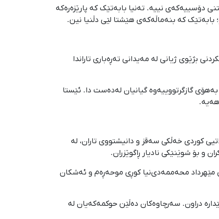
شتنی دۆسییەکەی نییە. تەنیا بابەتێک کە پارێزەرەکە
؛ بابەتێک کە بنەماڵەکەی هێشتا لێی دڵنیا نین.
ڕابردوودا بۆ دابینکردنی بژێوی ژیانی لە مەیدانی تەڕەباری تاراندا
ەهۆی گازگرتووییەوە گیانیان لەدەست دا. ئێستا
هەیە.
تیی کوردی خەڵکی سەقز و دانیشتووی تاران، لە
ێدارەی مێهرداد محەممەدی‌نیا کوڕی موحەڕەم و ئەشکان
ێدارە دراون. سەرچاوەکان دەڵێن حوکمەکەیان لە