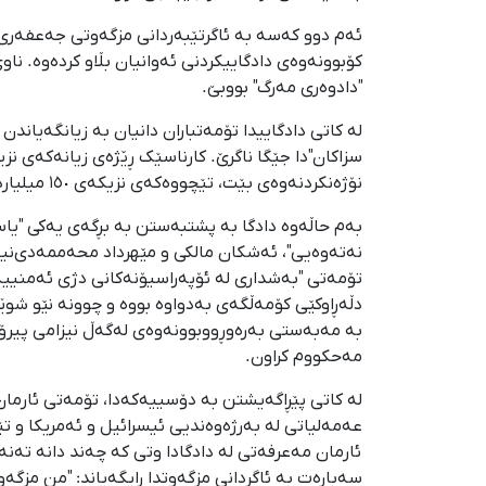
کۆبوونەوەی دادگاییکردنی ئەوانیان بڵاو کردەوە. ناو
"دادوەری مەرگ" بووبێ.
لە کاتی دادگاییدا تۆمەتباران دانیان بە زیانگەیاند
نۆژەنکردنەوەی بێت، تێچووەکەی نزیکەی ١٥٠ میلیارد تمەن دەبێ."
بەم حاڵەوە دادگا بە پشتبەستن بە بڕگەی یەکی "یا
نەتەوەیی"، ئەشکان مالکی و مێهرداد محەممەدی‌نیای
تۆمەتی "بەشداری لە ئۆپەراسیۆنەکانی دژی ئەمنییە
دڵەڕاوکێی کۆمەڵگەی بەدواوە بووە و چوونە نێو شوێ
بە مەبەستی بەرەوڕووبوونەوەی لەگەڵ نیزامی پیرۆزی
مەحکووم کراون.
لە کاتی پێڕاگەیشتن بە دۆسییەکەدا، تۆمەتی ئارما
عەمەلیاتی لە بەرژەوەندیی ئیسرائیل و ئەمریکا و ت
ئارمان مەعرفەتی لە دادگادا وتی کە چەند دانە تەن
سەبارەت بە ئاگردانی مزگەوتدا ڕایگەیاند: "من مزگەو