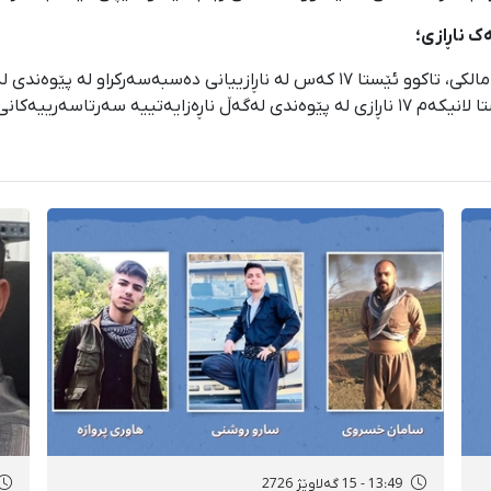
بە لەسێدارەدانی مێهرداد محەممەدی‌نیا و ئەشکان مالکی، تاکوو ئێستا ١٧ کەس لە ناڕا
سێدارە دراون. لە ٢٨ی ڕەشەمەی ١٤٠٤ـەوە تاکوو ئێستا لانیکەم ١٧ ناڕازی لە پێوەندی لەگەڵ ن
13:49 - 15 گەلاوێژ 2726