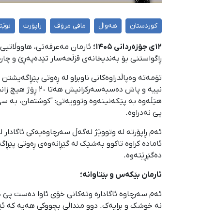
کوردستان
هەواڵ
مافی مرۆڤ
راپۆرت
نوێت
١٢ی جۆزەردانی ۱۴۰۵؛
ڕاگواستنی بۆ بەندیخانەی قزڵحەسار تێدەپەڕێ و چار
تۆمەتە وەپاڵدراوەکانی ناوبراو لە ڕەوتی پێڕاگەیش
نییە و پاش دەسب
هێڵەوە بە پێکەنینەوە وتوویەتی: "کوشتمان، بە سێ
پێ نەدراوە.
دەگێڕێتەوە.
ئارمان بێکەس و بێتاوانە؛
ئەم سەرچاوە ئاگادارە وتەکانی خۆی ئاوا دەست پێ دەک
نە خوشک و برایەک. دوو منداڵی بچووکی هەیە کە ئێس