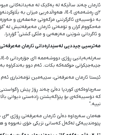
ئارمان چەند ساڵێکە لە یەکێک لە مەیدانەکانی میوە و 
٢ی ڕەشەمەی ١٤٠٤، هەواڵدەریی میزان ب
بە دۆسییەی ئاگرگرتنی مزگەوتی جەعفەری و حەوزەی 
مەحکووم کران و تۆمەتی ئارمان مەعرفەتیش لە "کۆبو
و ئاگردانی شوێنی مەزهەبی و مڵکی گشتی" گۆڕدرا.
مەترسیی جیددیی لەسێدارەدانی ئارمان مەعرفەتی پاش لەسێدارەد
س
جێبەجێکرانی حوکمەکە بکات. ئەم دوو بەندکراوە بە ش
ئێستا ئارمان مەعرفەتی، سێیەمین تۆمەتباری ئەم 
سەرچاوەکەی کوردپا دەڵێ چەند ڕۆژ پێش ڕاگواستنی ئ
کە دۆسییەکەی بۆ پێڕاگەیشتن ڕادەستی دیوانی باڵای 
نییە."
پێوەندییەکی لەگەڵ کەسانی نزیکی خۆی نەبووە و هی