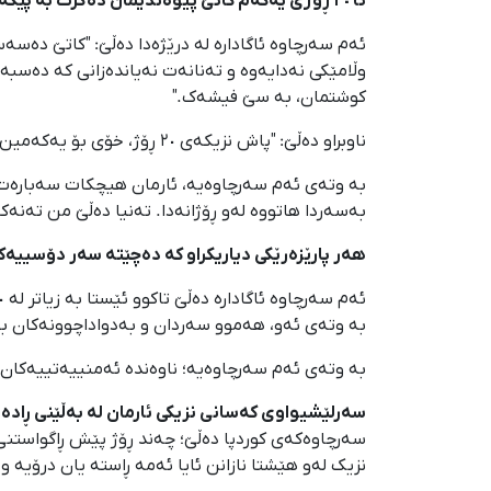
تا ٢٠ ڕۆژی یەکەم کاتێ پێوەندیمان دەگرت بە پێکەنینەوە دەیانگوت: کوشتمان بە سێ فیشەک."
وڵامێکی نەدایەوە و تەنانەت نەیاندەزانی کە دەس
کوشتمان، بە سێ فیشەک."
ناوبراو دەڵێ: "پاش نزیکەی ٢٠ ڕۆژ، خۆی بۆ یەکەمین جار پێوەندیی گرت و وتی دەسبەسەر کراوم. پاشان ماوەماوە، پێوەندییەکی کورتی دەگرت."
بە وتەی ئەم سەرچاوەیە، ئارمان هیچکات سەبارەت 
بەسەردا هاتووە لەو ڕۆژانەدا. تەنیا دەڵێ من تەنە
هەر پارێزەرێکی دیاریکراو کە دەچێتە سەر دۆسییەک
بە وتەی ئەو، هەموو سەردان و بەدواداچوونەکان بۆ 
بە وتەی ئەم سەرچاوەیە؛ ناوەندە ئەمنییەتییەکان خ
سەرلێشیواوی کەسانی نزیکی ئارمان لە بەڵێنی ڕادە
سەرچاوەکەی کوردپا دەڵێ؛ چەند ڕۆژ پێش ڕاگواستنی ئ
نزیک لەو هێشتا نازانن ئایا ئەمە ڕاستە یان درۆیە و