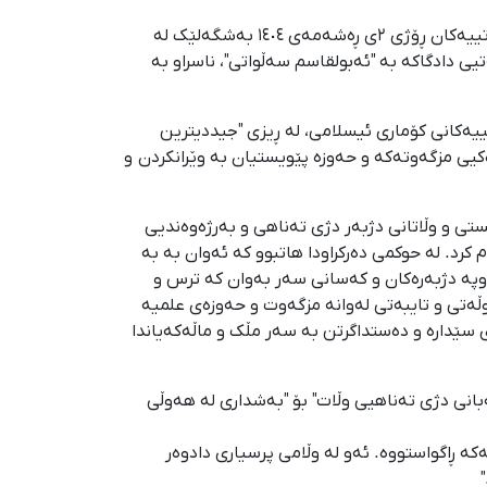
ئەم دوو کەسە بە ئاگرتێبەردانی مزگەوتی جەعفەری و حەوزەی علمییەی ئیمام مەهدی تۆمەتبار کرابوون. میدیا حکوومەتییەکان ڕۆژی ٢ی ڕەشەمەی ١٤٠٤ بەشگەلێک لە
یی دادگاکە بە "ئەبولقاسم سەڵواتی"، ناسراو بە
تییەکانی کۆماری ئیسلامی، لە ڕیزی "جیددیترین
توویەتی: "ئەگەر بینای سەرەکیی مزگەوتەکە و حەوزە پێویستیان بە وێرانکردن و
ی و وڵاتانی دژبەر دژی تەناهی و بەرژەوەندیی
رد. لە حوکمی دەرکراودا هاتبوو کە ئەوان بە بە
وپە دژبەرەکان و کەسانی سەر بەوان کە ترس و
وڵەتی و تایبەتی لەوانە مزگەوت و حەوزەی علمیە
 سێدارە و دەستداگرتن بە سەر مڵک و ماڵەکەیاندا
انی دژی تەناهیی وڵات" بۆ "بەشداری لە هەوڵی
ە ڕاگواستووە. ئەو لە وڵامی پرسیاری دادوەر