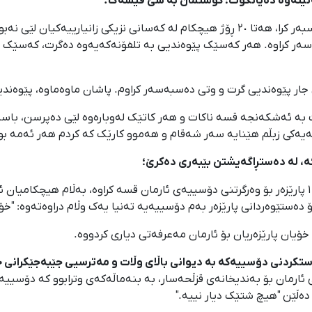
ئەم سەرچاوە ئاگادارە لە درێژەدا دەڵێ: "کاتێ دەسەسبەر کرا، هەتا ٢٠ ڕۆژ هیچکام لە کە
بەسەر کراوە. هەر کەسێک پێوەندیی بە تلفۆنەکەیەوە دەگرت، کەسێک 
بە ئەشکەنجە قسە ناکات و هەر کاتێک لەوبارەوە لێی دەپرسن، باس
کەیەکی زبڵم هێنایە سەر شەقام و هەموو کارێک کە کردم هەر ئەمە بو
ە، لە دەستڕاگەیشتن بێبەری دەکرێ؛
ئەم سەرچاوە ئاگادارە دەڵێ تاکوو ئێستا بە زیاتر لە ١٠ پارێزەر بۆ وەرگرتنی دۆسییەی ئارمان قسە ک
دەستێوەردانی پارێزەر بەم دۆسییەیە تەنیا یەک وڵام دراوەتەوە: "خۆ
ۆیان پارێزەریان بۆ ئارمان مەعرفەتی دیاری کردووە.
ستکردنی دۆسییەکە بە دیوانی باڵای وڵات و مەترسیی جێبەجێکرانی 
ارمان بۆ بەندیخانەی قزڵحەسار، بە بنەماڵەکەی وترابوو کە دۆسییەکە
 دەڵێن "هیچ شتێک دیار نییە."