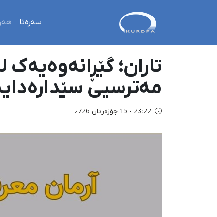
سەرەتا
هەو
تاران؛ گێڕانەوەیەک لە
مەترسیی سێدارەدایە
23:22 - 15 جۆزەردان 2726