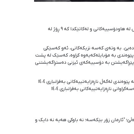
ئارمان مەعرفەتی، هاووڵاتیی تەمەن ٣٨ ساڵانی کوردی خەڵكی سەقز، پاش لەسێدارەدانی دوو کەس لە هاودۆسییەکانی و لەکاتێکدا کە ٩ ڕۆژ لە
ە دەبێ. بە وتەی کەسە نزیکەکانی، ئەو کەسێکی
بووە و هەرجار پێوەندی بە مۆبایلەکەیەوە کراوە، کەسێک لە پشت
 پێڕاگەیشتن بە دۆسییەکەی ئیزنی دەستڕاگەیشتنی
ئەم ڕاپۆرتە لە وتووێژ لەگەڵ سەرچاوەیەکی ئاگادار لە دۆخی ئارمان مەعرفەتی، بەندکراوی سیاسیی مەحکووم بە سێدارە لە پێوەندی لەگەڵ ناڕەزایەتییەکانی بەفرانباری ١٤٠٤
ئامادە کراوە تاکوو بەشێک لە گێڕانەوەی ڕەوتی پێڕاگەیشتنی نادادپەروەرانە و دەرچوونی حوکمی بەپەلەی سێدارە بۆ دەسبەسەکراوانی ناڕەزایەتییەکانی بەفرانباری ١٤٠٤
ڵێ؛ "ئارمان زۆر بێکەسە؛ نە باوکی هەیە نە دایک و