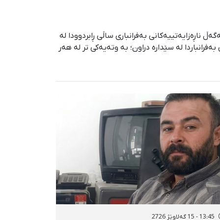
زییانی دەسبەسەرکراو لە پێوەندی لەگەڵ ناڕەزایەتییەکانی بەفرانباری ساڵی ڕابردوودا لە
اڕەزایەتییە سەرتاسەرییەکانی بەفرانباردا لە سێدارە دراون؛ بە وتەیەکی تر لە هەر
13:45 - 15 گەلاوێژ 2726