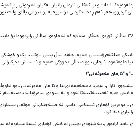
ردنەوەیەک نادات و نزیکەکانی ئارمان زانیارییەکیان لە ڕەوتی پێڕاگەی
لێ کردبوو، هەر ئەم ڕادەستکردنی دۆسییەیە بۆ دیوانی باڵای وڵات بوو
ئارمان مەعرفەتی کوڕی محەممەدساڵح، هاووڵاتیی ٣٨ ساڵانی کوردی خەڵکی سەقزە کە لە ماوەی ساڵانی 
وکانێکی هێلکەفرۆشییان هەیە. چەند ساڵ پێش باوک، دایک و خوشکی ب
یا ماوەتەوە. ئارمان دوو منداڵی بچووکی هەیە و ئێستاش دەزگیرانی 
 و "ئارمان مەعرفەتی"؛
یشتووی تاران، مێهرداد محەممەدی‌نیا و ئارمان مەعرفەتی دوو هاووڵا
ان سەر بە دەزگای دادوەریی کۆماری ئیسلامی، باسی لە جێبەجێکردنی حوکمی س
١٤٠ کرد.
ەج بەند کرابوون، بە شێوەی نهێنی لەلایەن کۆماری ئیسلامییەوە لە س