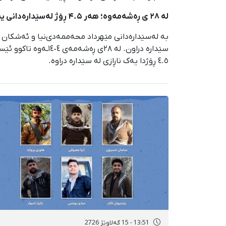
لە ۲۸ ی ڕەشەمەوە؛ هەر ۴.۵ ڕۆژ لەسێدارەدانی یەک ناڕازی؛
٤.٥ ڕۆژدا یەک ناڕازی لە سێدارە دراوە.
13:51 - 15 گەلاوێژ 2726