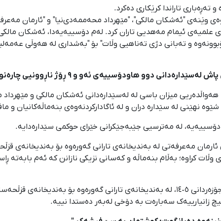
تەڕەباری تاراندا کرێکاری دەکرد.
ە بڵاوکردنەوەی وێنەی "ئەشکان مالکی"، "مێهرداد محەممەدی‌نیا" و "ئارمان م
علمیەی ئیمام مەهدیی تاران کرد. لەم دۆسییەیەدا، ئەشکان مالکی و
ونەوە و تەبانی دژی تەناهیی وڵات" بۆ "بەشداری لە هەوڵی عەمەلیات
انی دوو هاودۆسییەی ئەو و ٩ ڕۆژ ناڕوونیی چارەنووسی؛
ەرلەبەیانیی ڕۆژی دووشەممە ١١ی جۆزەردانی ١٤٠٥، هەواڵدەریی میزان باسی لە لەسێدارەدانی ئەشکا
ێوە نهێنی لە سێدارە دران و لە ئاگادارکردنەوەی بنەماڵەکانیان و م
دۆسییەیە، لە مەترسیی جێبەجێکرانی خێرای حوکمی سێدارەدایە.
ارمان مەعرفەتی لە بەندیخانەی تارانی گەورەوە بۆ بەندیخانەی قزڵحە
وڵات کراوە؛ بەڵام بنەماڵە و کەسانی نزیکی نازانن کە ئەم بابەتە ڕا
هەمان سەرچاوە دەڵێ ئارمان مەعرفەتی ڕۆژی ٣ی جۆزەردانی ١٤٠٥، لە بەندیخانەی تارانی گەورەوە
چ زانیارییەک سەبارەت بە دۆخی لەبەر دەستدا نییە.