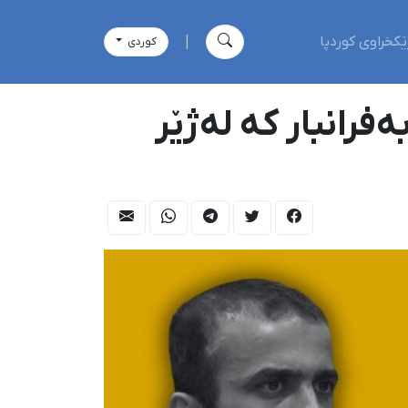
ێکخراوی کوردپا
|
كوردی
ەفرانبار کە لەژێر