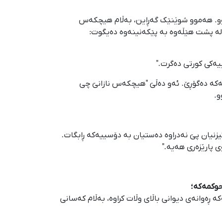
سانی نزیکی زانیارییەکیان لێی نەبوو. هەموو شوێنێک گەڕاین، بەڵام هیچکەس
لە پشت هێڵەوە بە پێکەنینەوە دەیگوت:
ەکە دەگۆڕێ. ئەو دەڵێ "هیچکەس نازانێ چی
و.
راوە، بەڵام هیچکامیان ئیزنیان پێ نەدراوە دەستیان بە دۆسییەکە ڕابگات.
ی پارێزەری هەیە."
حوکمەکە؛
 ڕەوانەی دیوانی باڵای وڵات کراوە، بەڵام کەسانی