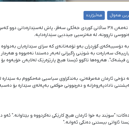
رین هەواڵ
هەڵبژاردە
ەنووسی ناڕوونە، لە مەترسیی جیددیی سێدارەدایە.
تن بە دۆسییەکەی گۆڕدران بەو تۆمەتانەی کە سزای سێدارەیان بەدواو
ەسەرکرانیش هەتا ٢٠ ڕۆژ هیچ زانیارییەک سەبارەت بە شوێنی ڕاگیرانی لەبەر دەستدا نەە
 فیشەک". هەروەها تاکوو ئێستا هیچ پارێزەرێک لەلایەن خۆیەوە بۆ
ات؛ "سوێند بە خوا ئارمان هیچ کارێکی نەکردووە و بێتاوانە." ئەو دە
تا ئاواتی بیستنی دەنگی ئەوانە."