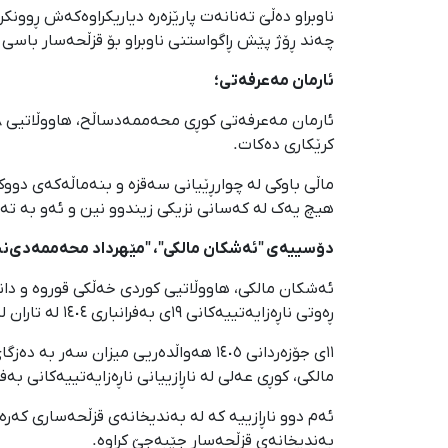
ناوبراو دەڵێ تەنانەت پارێزەرە دیاریکراوەکەش ڕوونک
چەند ڕۆژ پێش ڕاگواستنی ناوبراو بۆ قزڵحەسار باسی 
ئارمان مەعرفەتی؛
کرێکاری دەکات.
ماڵی باوکی لە چوارڕێیانی سەقزە و بنەماڵەکەی دو
هیچ یەک لە کەسانی نزیکی زیندوو نین و ئەو بە تەن
دۆسییەی "ئەشکان مالکی"، "مێهرداد محەممەدی‌نیا"
ئەشکان مالکی، هاووڵاتیی کوردی خەڵکی قوروە و دان
ڕەوتی ناڕەزایەتییەکانی ١٩ی بەفرانباری ١٤٠٤ لە تاران لەلایەن هێزە ئەمنییەتییەکانەوە و بە شێوەی سرەڕۆیانە دەسبەسەر کران و بۆ شوێنێکی نادیار ڕاگوێزران.
١١ی جۆزەردانی ١٤٠٥ هەواڵدەریی میز
مالکی، کوڕی عەلی لە ناڕازییانی ناڕەزایەتییەکانی بەفرانباری ٤
ئەم دوو ناڕازییە کە لە بەندیخانەی قزڵحەساری کەر
بەندیخانەی قزڵحەسار جێبەجێ کراوە.