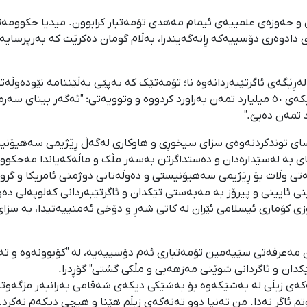
ی دادوەری دۆسییەکە ڕانەگەیندرا، بەڵام گومان دەکرێت کە بەرپرسایەت
ن لەڕێگەی ئاگرتێبەردانەوە نا؛ تۆمەتێک کە بەپێی بەڵێننامە نێودەوڵە
سزاکان"دا جێگا ناگرێ. کارناسێک ڕێژەی زیانەکەی نزیکەی ٥٠ میلیارد تمەن بەراورد کردووە و و
سای توندکردنەوەی سزای سیخوڕی و هاوکاری لەگەڵ ڕێژیمی سەهیۆنیست
 بە لەسێدارەدان و دەستداگرتن بەسەر مڵک و ماڵەکەیاندا مەحکووم ک
تی وڵات بۆ ڕێژیمی سەهیۆنیستی و دەوڵەتانی دوژمنی ئامریکا و گرو
نی ئایینی و پیرۆز بە مەبەستی تێکدان و ئاگرتێبەردانی کەلوپەلی دە
 کۆماری ئیسلامی ئێران لە کاتی شەڕ و دۆخی ئەمنییەتیدا، بە سزای
ن مەعرفەتی سێیەمین تۆمەتباری ئەم دۆسییەیە، لە "کۆبوونەوە و تەب
ێکدان و ئاگردانی شوێنی مەزهەبی و مڵکی گشتی" گۆڕدرا.
ەکەی زبڵی لە بەشێکەوە بۆ بەشێکی دیکەی شەقامی بەرانبەر مزگەوتەک
تم ئاگر نەدا. من تەنیا دوو تەنەکەی زبڵم هێنا و هیچی دیکەم نەکرد."