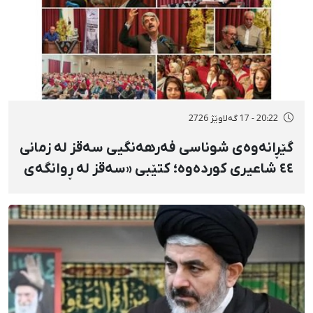
20:22 - 17 گەلاوێژ 2726
گێڕانەوەی شوناسی فەرهەنگیی سەقز لە زمانی
٤٤ شاعیری کوردەوە؛ کتێبی «سەقز لە ڕوانگەی
شاعیراندا» پەردەی لەسەر لادرا