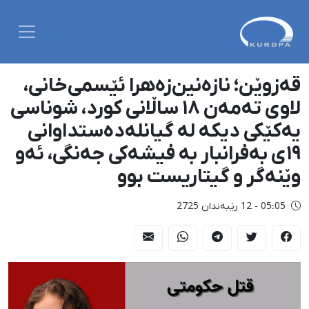
قەزوێن؛ نازەنین‌زەهرا ئێسمی‌خانی،
لاوی تەمەن ١٨ ساڵانی کورد، شوناسی
یەکێکی دیکە لە گیانلەدەستداوانی
١٩ی بەفرانبار بە فیشەکی جەنگی، ئەو
وێنەگر و گیتاریست بوو
05:05 - 12 رێبەندان 2725