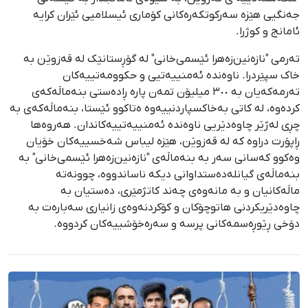
جەنگیی هێزە سەرکوتکەرەکانی کۆماری ئیسلامیی ئێران کرایە
ئامانج و کوژرا.
تەرمی "نازەنین‌زەهرا ئێسمی‌خانی" لە گۆڕستانێک لە قەزوێن بە
خاک سپێردرا. ناوەندە ئەمنییەتیی و حکوومەتییەکان
تەرمەکەیان بە ٣٠٠ میلیۆن تمەن پارە ڕادەستی بنەماڵەکەی
کردەوە، لە کاتی بەخاکسپاردنییەوە ەتاکوو ئێستا، بنەماڵەکەی بە
چڕی لەژێر چاوەدێریی ناوەندە ئەمنییەتییەکاندان. هەروەها
ڕاپۆرت دراوە کە لە قەزوێن، هێزە لیباس شەخسییەکان خۆیان
وەکوو کەسانی سەر بە بنەماڵەی "نازەنین‌زەهرا ئێسمی‌خانی" بە
بنەماڵەی گیانلەدەستداوانی دیکە ناساندووە، چوونەتە
ماڵەکانیان و بە مانەوەی چەند کاتژمێری، دەستیان بە
چاوەدێریکردنی هاتوچۆکان و کۆکردنەوەی زانیاری سەبارەت بە
دۆخی ڕێوڕەسمەکانی پرسە و سەرەخۆشییەکان کردووە.