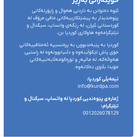
خوێنەرانی بەڕێز
ئێوە دەتوانن بە ناردنی هەواڵ و ڕاپۆرتەکانی
پێوەندیدار بە پیشێلکارییەکانی مافی مرۆڤ لە
کوردستانی ئێران، لە ڕێگەی واتساپ، سیگناڵ و
تێلێگرامەوە هاوکاری کوردپا بن.
کوردپا بە پێبەندبوون بە پرەنسیپە ئەخلاقییەکانی
خۆی پاش لێکۆڵینەوە و دڵنیابوونەوە لە ڕاستیی
هەواڵەکە، لە ماڵپەڕ و تۆڕەکۆمەڵایەتییەکانی
خۆیدا بڵاوی دەکاتەوە.
ئیمەیڵی کوردپا:
info@kurdpa.com
ژمارەی پێوەندیی کوردپا لە واتساپ، سیگناڵ و
تێلێگرام:
0012026078129