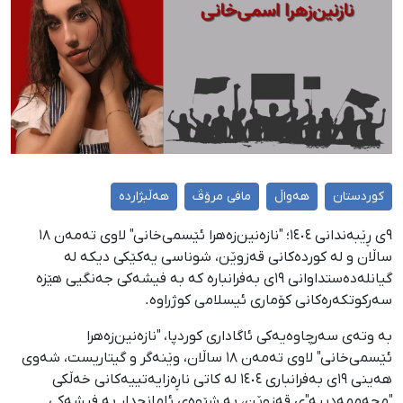
کوردستان
هەواڵ
مافی مرۆڤ
هەڵبژاردە
٩ی ڕێبەندانی ١٤٠٤؛ "نازەنین‌زەهرا ئێسمی‌خانی" لاوی تەمەن ١٨
ساڵان و لە کوردەکانی قەزوێن، شوناسی یەکێکی دیکە لە
گیانلەدەستداوانی ١٩ی بەفرانبارە کە بە فیشەکی جەنگیی هێزە
سەرکوتکەرەکانی کۆماری ئیسلامی کوژراوە.
بە وتەی سەرچاوەیەکی ئاگاداری کوردپا، "نازەنین‌زەهرا
ئێسمی‌خانی" لاوی تەمەن ١٨ ساڵان، وێنەگر و گیتاریست، شەوی
هەینی ١٩ی بەفرانباری ١٤٠٤ لە کاتی ناڕەزایەتییەکانی خەڵکی
"محەممەدییە"ی قەزوێن، بە شێوەی ئامانجدار بە فیشەکی