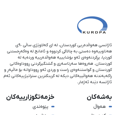
ئاژانسی هەواڵدەریی کوردستان، لە ١ی گەلاوێژی ساڵی ٩٠ی
هەتاوییەوە دەستی بە چالاکی کردووە و ئامانج لە وەگەڕخستنی
كوردپا، پڕكردنەوەی ئەو بۆشایییە هەواڵدەرییە وردەیە لە
كوردستان. هەروەها سەرتاسەری و گشتگیركردنی ڕووداوەكانی
كوردستان و گواستنەوەی ڕاست و وردی ئەو ڕووداوانە بۆ ماڵپەڕ و
ڕاگەیەندنە هەواڵییەكانی دیكە لە گرینگترین ستراتیژییەكانی ئەم
ئاژانسە دێنە ئەژمار.
بەشەکان
خزمەتگوزارییەکان
هەواڵ
پێوەندی