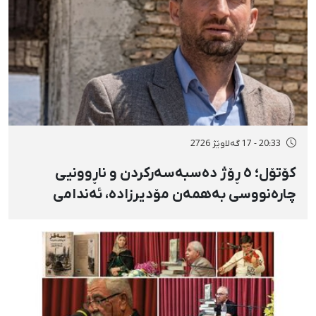
20:33 - 17 گەلاوێژ 2726
کۆتۆل؛ ٥ ڕۆژ دەسبەسەرکردن و ناڕوونیی
چارەنووسی بەهمەن مۆدیرزادە، ئەندامی
شۆرای شار، بەهۆی بڵاوکردنەوەی ستۆرییەک
لە دژی لەسێدارەدان