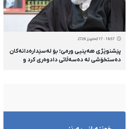
18:57 - 17 گەلاوێژ 2726
پێشنوێژی هەینیی ورمێ؛ بۆ لەسێدارەدانەکان
دەستخۆشی لە دەسەڵاتی دادوەری کرد و
دژابەرانی «نا بۆ لەسێدارەدان»ی بە «نەزانکاری
مۆدێڕن» وەسف کرد