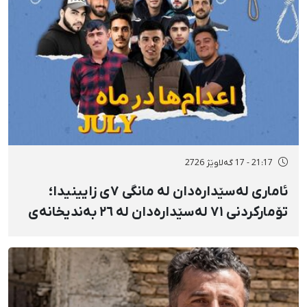
21:17 - 17 گەلاوێژ 2726
ئاماری لەسێدارەدان لە مانگی ٧ی زایینیدا؛
تۆمارکردنی ٧١ لەسێدارەدان لە ٢٦ بەندیخانەی
ئێراندا؛ لەسێدارەدانی ٧ بەندکراوی سیاسی لە
شوێنی نادیار و لەبەر چاوی خەڵکەوە