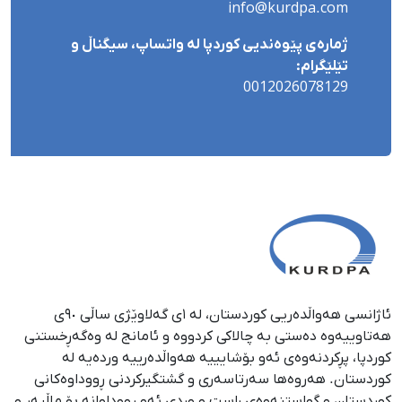
info@kurdpa.com
ژمارەی پێوەندیی کوردپا لە واتساپ، سیگناڵ و
تێلێگرام:
0012026078129
ئاژانسی هەواڵدەریی کوردستان، لە ١ی گەلاوێژی ساڵی ٩٠ی
هەتاوییەوە دەستی بە چالاکی کردووە و ئامانج لە وەگەڕخستنی
كوردپا، پڕكردنەوەی ئەو بۆشایییە هەواڵدەرییە وردەیە لە
كوردستان. هەروەها سەرتاسەری و گشتگیركردنی ڕووداوەكانی
كوردستان و گواستنەوەی ڕاست و وردی ئەو ڕووداوانە بۆ ماڵپەڕ و