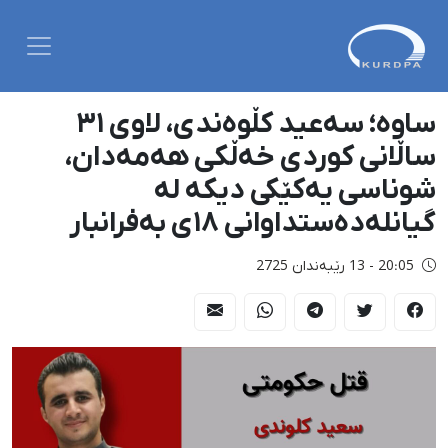
ساوە؛ سەعید کڵوەندی، لاوی ٣١
ساڵانی کوردی خەڵكی هەمەدان،
شوناسی یەکێکی دیکە لە
گیانلەدەستداوانی ١٨ی بەفرانبار
20:05 - 13 رێبەندان 2725