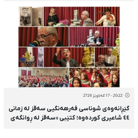
لە دژی لەسێدارەدان
20:22 - 17 گەلاوێژ 2726
گێڕانەوەی شوناسی فەرهەنگیی سەقز لە زمانی
٤٤ شاعیری کوردەوە؛ کتێبی «سەقز لە ڕوانگەی
شاعیراندا» پەردەی لەسەر لادرا