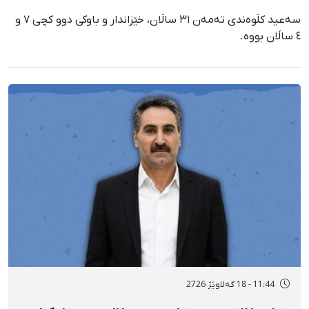
سەعید کڵوەندی تەمەن ٣١ ساڵان، خێزاندار و باوکی دوو کچی ٧ و
٤ ساڵان بووە.
11:44 - 18 گەلاوێژ 2726