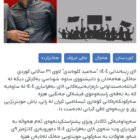
کوردستان
هەواڵ
مافی مرۆڤ
هەڵبژاردە
١١ی ڕێبەندانی ١٤٠٤؛ "سەعید کڵوەندی" لاوی ٣١ ساڵانی کوردی
خەڵكی هەمەدان و دانیشتووی ساوە، شوناسی یەکێکی دیکە لە
گیانلەدەستداوانی ناڕەزایەتییەکانی ١٨ی بەفرانباری ١٤٠٤ لە ساوەیە
کە بە تەقەی ڕاستەوخۆی فیشەکی جەنگیی هێزە
سەرکوتکەرەکانی کۆماری ئیسلامیی ئێران لە ڕانی، پاش خوێنڕێژیی
زۆر و بڕینەوەی لاقی گیانی لەدەست دا.
سەرچاوەیەکی ئاگادار وێڕای پشتڕاستکردنەوەی ئەم هەواڵە بە
کوردپای وت؛ شەوی ١٨ی بەفرانباری ١٤٠٤ دەوروبەری کاتژمێر ٩ی
شەو، هاوکات بە سەرکوتی خوێناویی خەڵک لەلایەن هێزە