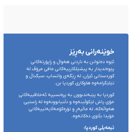
خوێنەرانی بەڕێز
ئێوە دەتوانن بە ناردنی هەواڵ و ڕاپۆرتەکانی
پێوەندیدار بە پیشێلکارییەکانی مافی مرۆڤ لە
کوردستانی ئێران، لە ڕێگەی واتساپ، سیگناڵ و
تێلێگرامەوە هاوکاری کوردپا بن.
کوردپا بە پێبەندبوون بە پرەنسیپە ئەخلاقییەکانی
خۆی پاش لێکۆڵینەوە و دڵنیابوونەوە لە ڕاستیی
هەواڵەکە، لە ماڵپەڕ و تۆڕەکۆمەڵایەتییەکانی
خۆیدا بڵاوی دەکاتەوە.
ئیمەیڵی کوردپا: