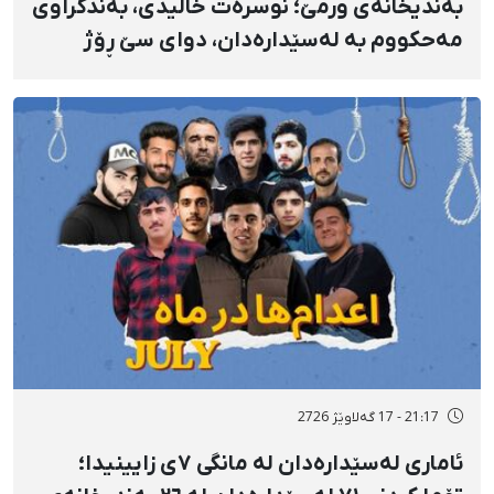
بەندیخانەی ورمێ؛ نوسرەت خالیدی، بەندکراوی
مەحکووم بە لەسێدارەدان، دوای سێ ڕۆژ
ئازاری دڵ و گواستنەوەی درەنگوەخت بۆ
نەخۆشخانە گیانی لەدەست دا
21:17 - 17 گەلاوێژ 2726
ئاماری لەسێدارەدان لە مانگی ٧ی زایینیدا؛