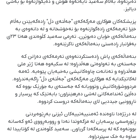
دەبڕنەوە، بەڵام سەعید نایەتەوە هۆش و دەیگوازنەوە بۆ بەشی
دیالیز.
پزیشکەکان هۆکاری مەرگەکەی "جەڵتەی دڵ" ڕادەگەیێنن بەڵام
خێرا تەرمەکەی ڕادەگوازنەوە بۆ نەخۆشخانە و لە دانەوەی بە
بنەماڵەکەی خۆیان دەبوێرن. تەرمی سەعید کڵوەندی هەتا ٢٣ی
بەفرانبار ڕادەستی بنەماڵەکەی ناکرێتەوە.
بنەماڵەکەی پاش ڕادەستکردنەوەی تەرمەکەی دەزانن کە
جەستەی بە تەواوەتی هەڵدڕاوە؛ لە سکیەوە هەتا ژێر ملی
هەڵدراوە و تەنانەت چاوەکانیشی بەخیەیان پێوەیە. ئەمە
لەکاتێکدایە کە هۆکاری مەرگەکەی "جەڵتەی دڵ" ڕاگەیەندراوە.
مردووشۆرەکانیش وتوویانە کە جەستەی بە جۆرێک بووە کە
دەڵێێ ئەندامەکانی لەشی دەرهێنراون؛ بابەتێک کە پرسیار و
ناڕوونیی جیددیی لای بنەماڵەکە دروست کردووە.
لە درێژەدا ناوەندە ئەمنییەتییەکان ئیزنی بەڕێوەبردنی
ڕێوڕەسمی پرسەیان لە مزگەوتدا نەدا و ڕووبەڕووی ئەو کەسانە
بوونەوە کە لە پرسەکەدا گریاون. سەعید کڵوەندی لە کۆتاییدا لە
ساوە بە خک سپێردراوە.