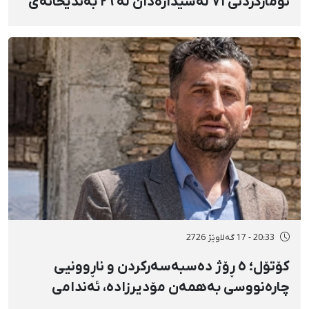
تۆمارکردنی ٧١ لەسێدارەدان لە ٢٦ بەندیخانەی
ئێراندا؛ لەسێدارەدانی ٧ بەندکراوی سیاسی لە
شوێنی نادیار و لەبەر چاوی خەڵکەوە
20:33 - 17 گەلاوێژ 2726
کۆتۆل؛ ٥ ڕۆژ دەسبەسەرکردن و ناڕوونیی
چارەنووسی بەهمەن مۆدیرزادە، ئەندامی
شۆرای شار، بەهۆی بڵاوکردنەوەی ستۆرییەک