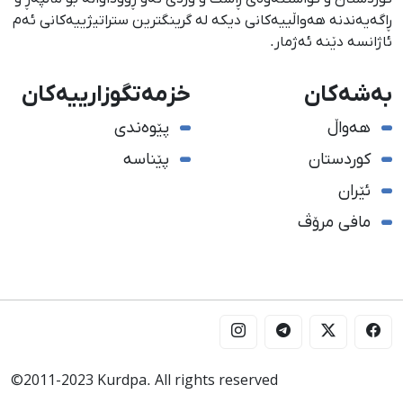
ڕاگەیەندنە هەواڵییەكانی دیكە لە گرینگترین ستراتیژییەكانی ئەم
ئاژانسە دێنە ئەژمار.
بەشەکان
خزمەتگوزارییەکان
هەواڵ
پێوەندی
کوردستان
پێناسە
ئێران
مافی مرۆڤ
©2011-2023 Kurdpa. All rights reserved