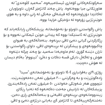
سەرکوتکەرەکانی کۆماری ئیسلامییەوە، "سەعید کڵوەندی" لە
هاوڕێکانی جیا بووەتەوە. پاش چەند کاتژمێر گەڕان، ناوبراویان
لەکاتێدا دۆزراوەتەوە کە فیشەکی جەنگی لە ڕانی داوە و بە هۆی
خوێنڕێژیی زۆرەوە لە دۆخێکی خراپدا بووە.
پاش ڕاگواستنی ناوبراو بۆ نەخۆشخانە، پزیشکەکان ڕایانگەیاند کە
خوێنڕێژی لە ئاستێکدا بووە کە پێدانی خوێن ئیمکانی نەبووە و بۆ
ڕزگارکردنی گیانی دەبێ لاقی ببڕنەوە. بنەماڵەکەی بە هیوای
چاکبوونەوەی و پیشگرتن لە بڕینەوەی لاقی، داوای ڕاگواستنی بۆ
تاران دێننە گۆڕێ. لەم ماوەیەدا سەعید بۆ چەند چرکە دێتەوە
هۆش و لەگەڵ دایکی قسە دەکات و دەڵێ: "تینووم" بەڵام دیسان
لە هۆش دەچێت.
ڕۆژی ١٩ی بەفرانباری ١٤٠٤ ناوبراو بۆ نەخۆشخانەی "سینا"
ڕادەگوێزرێت و بە وەرگرتنی ٢٠٠ میلیۆن تمەن دەخەوێندرێت.
تێچووی هەر شەوێکی خەواندن ٥٠ میلیۆن تمەن ڕادەگەیندرێ.
پزیشکەکان لە تارانیش جەخت دەکەنەوە کە تەنیا ڕێگای
زیندوومانەوەی بڕینەوەی لاقیەتی و بنەماڵەکەی ڕازی دەبن.
نەشتەرگەرییەکەی تا کاتژمێر ٤ی بەیانی درێژەی دەبێ و لاقی