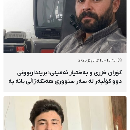
13:45 - 15 گەلاوێژ 2726
گۆران خزری و بەختیار ئەمینی؛ برینداربوونی
دوو کۆڵبەر لە سەر سنووری هەنگەژاڵی بانه بە
تەقەی ڕاستەوخۆی هێزە سەربازییەکان و
تەقینەوەی مین