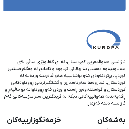
ئاژانسی هەواڵدەریی کوردستان، لە ١ی گەلاوێژی ساڵی ٩٠ی
هەتاوییەوە دەستی بە چالاکی کردووە و ئامانج لە وەگەڕخستنی
كوردپا، پڕكردنەوەی ئەو بۆشایییە هەواڵدەرییە وردەیە لە
كوردستان. هەروەها سەرتاسەری و گشتگیركردنی ڕووداوەكانی
كوردستان و گواستنەوەی ڕاست و وردی ئەو ڕووداوانە بۆ ماڵپەڕ و
ڕاگەیەندنە هەواڵییەكانی دیكە لە گرینگترین ستراتیژییەكانی ئەم
ئاژانسە دێنە ئەژمار.
بەشەکان
خزمەتگوزارییەکان