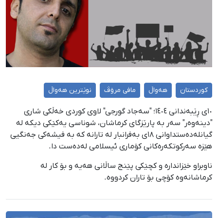
کوردستان
هەواڵ
مافی مرۆڤ
نوێترین هەواڵ
١٠ی ڕێبەندانی ١٤٠٤؛ "سەجاد گورجی" لاوی کوردی خەڵکی شاری
"دینەوەر" سەر بە پارێزگای کرماشان، شوناسی یەکێکی دیکە لە
گیانلەدەستداوانی ١٨ی بەفرانبار لە تارانە کە بە فیشەکی جەنگیی
هێزە سەرکوتکەرەکانی کۆماری ئیسلامی لەدەست دا.
ناوبراو خێزاندارە و کچێکی پێنج ساڵانی هەیە و بۆ کار لە
کرماشانەوە کۆچی بۆ تاران کردووە.