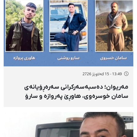
13:49 - 15 گەلاوێژ 2726
مەریوان؛ دەسبەسەرکرانی سەرەڕۆیانەی
سامان خوسرەوی، هاوڕێ پەروازە و سارۆ
ڕەوشەنی لەلایەن هێزە ئەمنییەکان و
گواستنەوەیان بۆ شوێنێکی نادیار