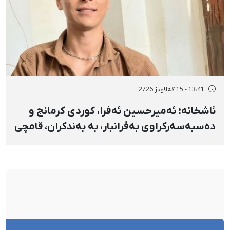
13:41 - 15 گەلاوێژ 2726
ئاشخانە؛ ئەمیرحسین ئەفرا، کوردی کرمانج و
دەسبەسەرکراوی بەفرانبار، بە بەندکران، قامچی
و پێبژاردنی نەختی سزا درا