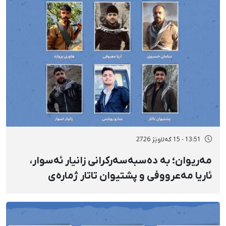
13:51 - 15 گەلاوێژ 2726
مەریوان؛ بە دەسبەسەرکرانی زانیار ئەسوار،
ئاریا مەعرووفی و پشتیوان تاتار ژمارەی
دەسبەسەرکراوانی سەرەڕۆیانە لە ئاوایی «نێ»
بۆ شەش کەس زیادی کرد