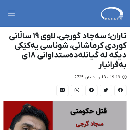
تاران؛ سەجاد گورجی، لاوی ١٩ ساڵانی
کوردی کرماشانی، شوناسی یەکێکی
دیکە لە گیانلەدەستداوانی ١٨ی
بەفرانبار
19:19 - 13 رێبەندان 2725