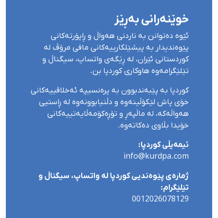
خوێنەرانی بەڕێز
ئێوە دەتوانن بە ناردنی هەواڵ و ڕاپۆرتەکانی
پێوەندیدار بە پیشێلکارییەکانی مافی مرۆڤ لە
کوردستانی ئێران، لە ڕێگەی واتساپ، سیگناڵ و
تێلێگرامەوە هاوکاری کوردپا بن.
کوردپا بە پێبەندبوون بە پرەنسیپە ئەخلاقییەکانی
خۆی پاش لێکۆڵینەوە و دڵنیابوونەوە لە ڕاستیی
هەواڵەکە، لە ماڵپەڕ و تۆڕەکۆمەڵایەتییەکانی
خۆیدا بڵاوی دەکاتەوە.
ئیمەیڵی کوردپا:
info@kurdpa.com
ژمارەی پێوەندیی کوردپا لە واتساپ، سیگناڵ و
تێلێگرام:
0012026078129