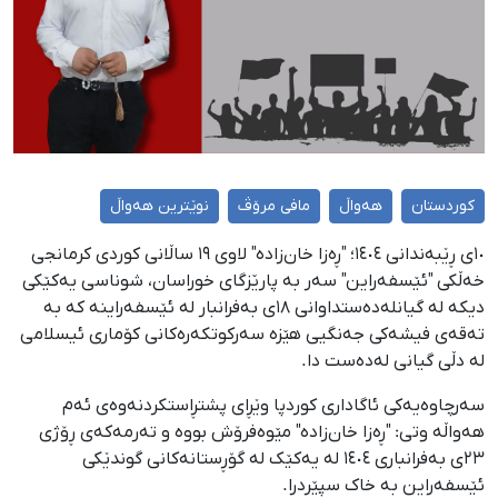
کوردستان
هەواڵ
مافی مرۆڤ
نوێترین هەواڵ
١٠ی ڕێبەندانی ١٤٠٤؛ "ڕەزا خان‌زادە" لاوی ١٩ ساڵانی کوردی کرمانجی
خەڵکی "ئێسفەراین" سەر بە پارێزگای خوراسان، شوناسی یەکێکی
دیکە لە گیانلەدەستداوانی ١٨ی بەفرانبار لە ئێسفەراینە کە بە
تەقەی فیشەکی جەنگیی هێزە سەرکوتکەرەکانی کۆماری ئیسلامی
لە دڵی گیانی لەدەست دا.
سەرچاوەیەکی ئاگاداری کوردپا وێڕای پشتڕاستکردنەوەی ئەم
هەواڵە وتی: "ڕەزا خان‌زادە" مێوەفرۆش بووە و تەرمەکەی ڕۆژی
٢٣ی بەفرانباری ١٤٠٤ لە یەکێک لە گۆڕستانەکانی گوندێکی
ئێسفەراین بە خاک سپێردرا.