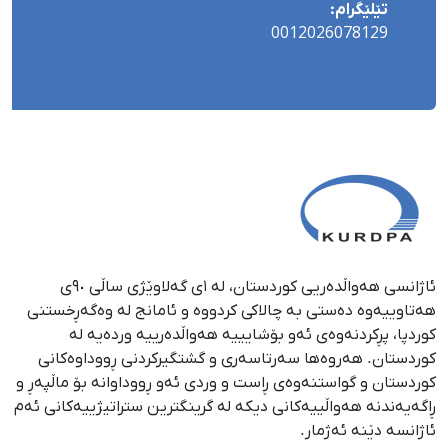
تێلێگرام:
0012026078129
ئاژانسی هەواڵدەریی کوردستان، لە ١ی گەلاوێژی ساڵی ٩٠ی
هەتاوییەوە دەستی بە چالاکی کردووە و ئامانج لە وەگەڕخستنی
كوردپا، پڕكردنەوەی ئەو بۆشایییە هەواڵدەرییە وردەیە لە
كوردستان. هەروەها سەرتاسەری و گشتگیركردنی ڕووداوەكانی
كوردستان و گواستنەوەی ڕاست و وردی ئەو ڕووداوانە بۆ ماڵپەڕ و
ڕاگەیەندنە هەواڵییەكانی دیكە لە گرینگترین ستراتیژییەكانی ئەم
ئاژانسە دێنە ئەژمار.