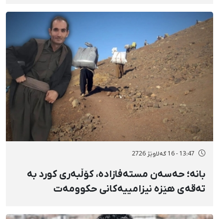
دەسبەسەرکرانی سەرەڕۆیانە و توندوتیژانە
13:47 - 16 گەلاوێژ 2726
بانه؛ حەسەن مستەفازادە، کۆڵبەری کورد بە
تەقەی هێزە نیزامییەکانی حکوومەت
بەسەختی بریندار بوو