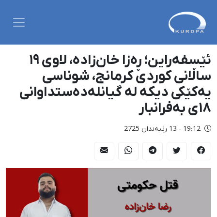
ئێسفەراین؛ ڕەزا خان‌زادە، لاوی ١٩
ساڵانی کوردی کرمانج، شوناسی
یەکێکی دیکە لە گیانلەدەستداوانی
١٨ی بەفرانبار
19:12 - 13 رێبەندان 2725