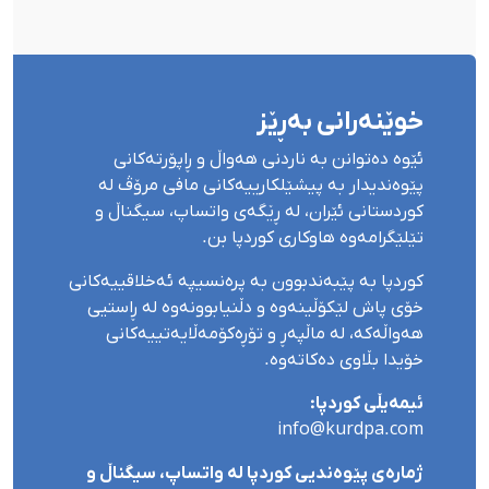
خوێنەرانی بەڕێز
ئێوە دەتوانن بە ناردنی هەواڵ و ڕاپۆرتەکانی
پێوەندیدار بە پیشێلکارییەکانی مافی مرۆڤ لە
کوردستانی ئێران، لە ڕێگەی واتساپ، سیگناڵ و
تێلێگرامەوە هاوکاری کوردپا بن.
کوردپا بە پێبەندبوون بە پرەنسیپە ئەخلاقییەکانی
خۆی پاش لێکۆڵینەوە و دڵنیابوونەوە لە ڕاستیی
هەواڵەکە، لە ماڵپەڕ و تۆڕەکۆمەڵایەتییەکانی
خۆیدا بڵاوی دەکاتەوە.
ئیمەیڵی کوردپا:
info@kurdpa.com
ژمارەی پێوەندیی کوردپا لە واتساپ، سیگناڵ و