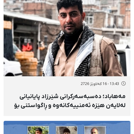
13:43 - 16 گەلاوێژ 2726
مەهاباد؛ دەسبەسەرکرانی شێرزاد پایانیانی
لەلایەن هێزە ئەمنییەکانەوە و ڕاگواستنی بۆ
شوێنێکی ناڕوون