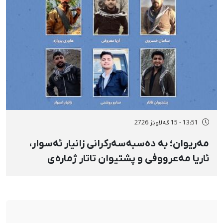
13:51 - 15 گەلاوێژ 2726
مەریوان؛ بە دەسبەسەرکرانی زانیار ئەسوار،
ئاریا مەعرووفی و پشتیوان تاتار ژمارەی
دەسبەسەرکراوانی سەرەڕۆیانە لە ئاوایی «نێ»
بۆ شەش کەس زیادی کرد