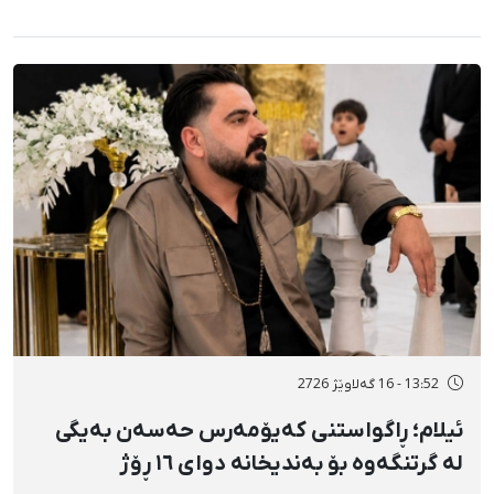
13:52 - 16 گەلاوێژ 2726
ئیلام؛ ڕاگواستنی کەیۆمەرس حەسەن بەیگی
لە گرتنگەوە بۆ بەندیخانە دوای ١٦ ڕۆژ