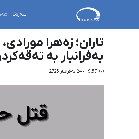
سەرەتا
هەو
بەفرانبار بە تەقەکرد
19:57 - 24 بەفرانبار 2725