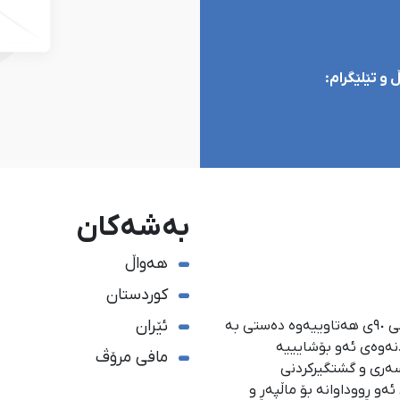
و تێلێگرام:
بەشەکان
هەواڵ
کوردستان
ئێران
ئاژانسی هەواڵدەریی کوردستان، لە ١ی گەلاوێژی ساڵی ٩٠ی هەتاوییەوە دەستی بە
دنەوەی ئەو بۆشایییە
مافی مرۆڤ
سەری و گشتگیركردنی
و ڕووداوانە بۆ ماڵپەڕ و