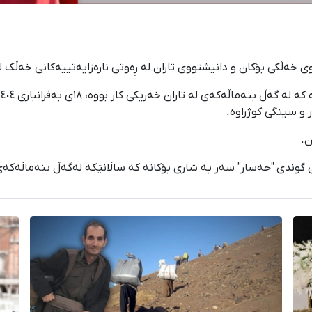
 و سینگی کوژراوە.
ن.
ی گوندی "حەسار" سەر بە شاری بۆکانە کە ساڵانێکە لەگەڵ بنەماڵەکەی