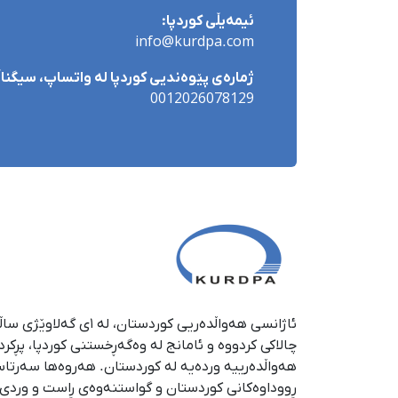
ئیمەیڵی کوردپا:
info@kurdpa.com
ژمارەی پێوەندیی کوردپا لە واتساپ، سیگناڵ 
0012026078129
چالاکی کردووە و ئامانج لە وەگەڕخستنی كوردپا، پڕكر
هەواڵدەرییە وردەیە لە كوردستان. هەروەها سەرتا
ڕووداوەكانی كوردستان و گواستنەوەی ڕاست و وردی ئە