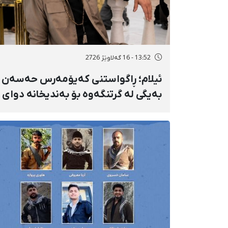
13:52 - 16 گەلاوێژ 2726
ئیلام؛ ڕاگواستنی کەیۆمەرس حەسەن
بەیگی لە گرتنگەوە بۆ بەندیخانە دوای
١٦ ڕۆژ دەسبەسەرکرانی سەرەڕۆیانە و
توندوتیژانە