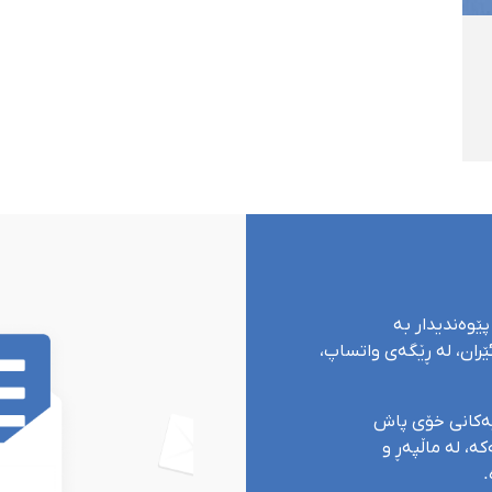
پێوەندیدار بە
ران، لە ڕێگەی واتساپ،
یەکانی خۆی پاش
ە، لە ماڵپەڕ و
.