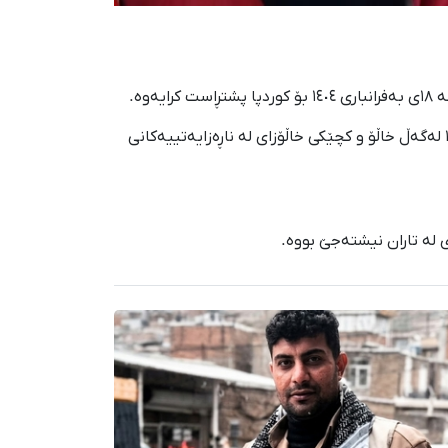
بە وتەی سەرچاوەیەکی ئاگاداری کوردپا، ئەم ژنە لاوە کە لە گەڵ بنەماڵەکەی لە تاران خەریکی کار بووە، ١٨ی بەفرانباری ١٤٠٤ لەگەڵ خاڵۆ و کچێکی خاڵۆزای لە ناڕەزایەتییەکانی
 لە تاران نیشتەجێ بووە.