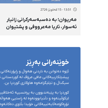
13:51 - 15 گەلاوێژ 2726
مەریوان؛ بە دەسبەسەرکرانی زانیار
ئەسوار، ئاریا مەعرووفی و پشتیوان
تاتار ژمارەی دەسبەسەرکراوانی
سەرەڕۆیانە لە ئاوایی «نێ» بۆ شەش
کەس زیادی کرد
خوێنەرانی بەڕێز
ئێوە دەتوانن بە ناردنی هەواڵ و ڕاپۆرتەکانی 
پیشێلکارییەکانی مافی مرۆڤ لە کوردستانی ئێ
سیگناڵ و تێلێگرامەوە هاوکاری کوردپا بن.
کوردپا بە پێبەندبوون بە پرەنسیپە ئەخلاقی
لێکۆڵینەوە و دڵنیابوونەوە لە ڕاستیی هەواڵەک
تۆڕەکۆمەڵایەتییەکانی خۆیدا بڵاوی دەکاتەوە