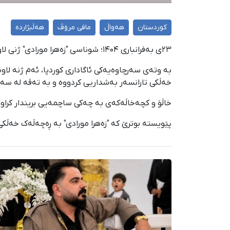
کوردستان
هەواڵ
مافی مرۆڤ
هەڵبژاردە
٢٣ی بەفرانباری ۱۴۰۴؛ شوناسی "زەهرا مورادی" ژنی لاوی خەڵکی بۆکان و دانیشتووی تاران لە ڕەوتی نارەزایەتییەکانی خەڵک لە ١٨ی بەفرانباری ١٤٠٤ بۆ کوردپا پشتڕاست کرایەوە.
خەڵکی تارانسەر بەشداریی کردووە و بە تەقە لە سەر
خاڵۆ و کچەخاڵەکەی بە چەکی ساچمەیی بریندار کراو
پێویستە بوترێ کە "زەهرا مورادی" بە ڕەچەڵەک خەڵک