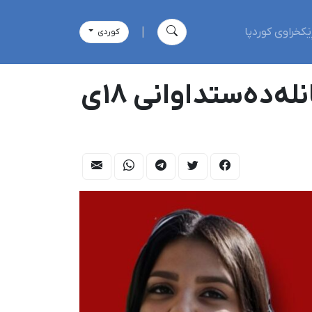
ێکخراوی کوردپا
|
كوردی
تاران؛ زەهرا مورادی، ژنی لاوی خەڵکی بۆکان لە گیانلەدەستداوانی ١٨ی