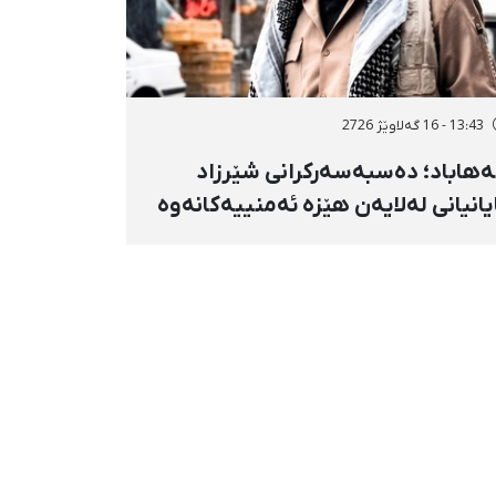
13:43 - 16 گەلاوێژ 2726
هاباد؛ دەسبەسەرکرانی شێرزاد
یانیانی لەلایەن هێزە ئەمنییەکانەوە
ڕاگواستنی بۆ شوێنێکی ناڕوون