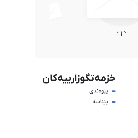
خزمەتگوزارییەکان
پێوەندی
پێناسە