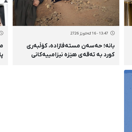
13:47 - 16 گەلاوێژ 2726
بانه؛ حەسەن مستەفازادە، کۆڵبەری
مە
کورد بە تەقەی هێزە نیزامییەکانی
پا
حکوومەت بەسەختی بریندار بوو
و 