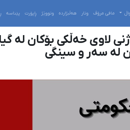
اڵ
مافی مرۆڤ
وتار
هەڵبژاردە
وتووێژ
ڕاپۆرت
پێناسە
ڕ
ن لە سەر و سینگی