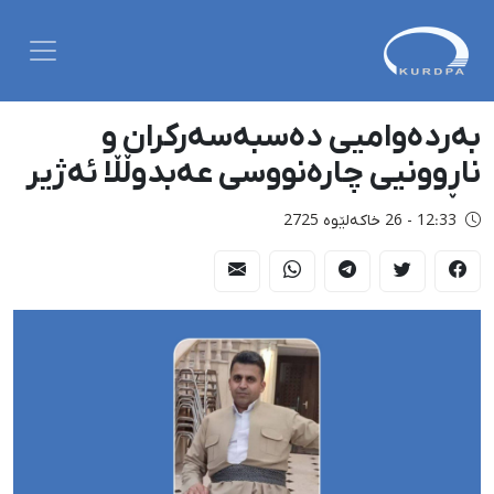
بەردەوامیی دەسبەسەرکران و
ناڕوونیی چارەنووسی عەبدوڵڵا ئەژیر
12:33 - 26 خاکەلێوه 2725