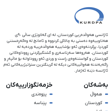
ئاژانسی هەواڵدەریی کوردستان، لە ١ی گەلاوێژی ساڵی ٩٠ی
هەتاوییەوە دەستی بە چالاکی کردووە و ئامانج لە وەگەڕخستنی
كوردپا، پڕكردنەوەی ئەو بۆشایییە هەواڵدەرییە وردەیە لە
كوردستان. هەروەها سەرتاسەری و گشتگیركردنی ڕووداوەكانی
كوردستان و گواستنەوەی ڕاست و وردی ئەو ڕووداوانە بۆ ماڵپەڕ و
ڕاگەیەندنە هەواڵییەكانی دیكە لە گرینگترین ستراتیژییەكانی ئەم
ئاژانسە دێنە ئەژمار.
بەشەکان
خزمەتگوزارییەکان
هەواڵ
پێوەندی
کوردستان
پێناسە