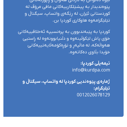
پێوەندیدار بە پیشێلکارییەکانی مافی مرۆڤ لە
کوردستانی ئێران، لە ڕێگەی واتساپ، سیگناڵ و
تێلێگرامەوە هاوکاری کوردپا بن.
کوردپا بە پێبەندبوون بە پرەنسیپە ئەخلاقییەکانی
خۆی پاش لێکۆڵینەوە و دڵنیابوونەوە لە ڕاستیی
هەواڵەکە، لە ماڵپەڕ و تۆڕەکۆمەڵایەتییەکانی
خۆیدا بڵاوی دەکاتەوە.
ئیمەیڵی کوردپا:
info@kurdpa.com
ژمارەی پێوەندیی کوردپا لە واتساپ، سیگناڵ و
تێلێگرام:
0012026078129