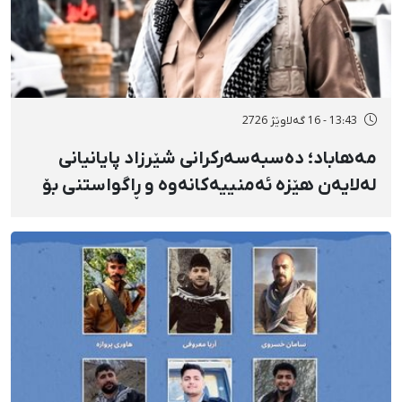
13:43 - 16 گەلاوێژ 2726
مەهاباد؛ دەسبەسەرکرانی شێرزاد پایانیانی
لەلایەن هێزە ئەمنییەکانەوە و ڕاگواستنی بۆ
شوێنێکی ناڕوون