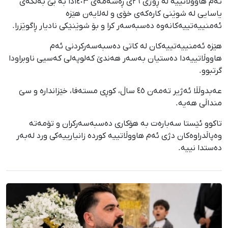
ئەم هاووڵاتییە لە ڕۆژی ٢٦ی ڕەشەمەی ١٤٠٣دا بە بێ بەڵگەی
یاسایی لە شوێنی کارەکەی خۆی و لەلایەن هێزە
ئەمنییەتییەکانەوە دەسبەسەر کرا و بۆ شوێنێکی نادیار ڕاگوێزرا.
هێزە ئەمنییەتییەکان لە کاتی دەسبەسەرکردنی ئەم
هاووڵاتییەدا دەستیان بەسەر هەندێ کەلوپەلی کەسیی ناوبراودا
گرتبوو.
عەبدوڵڵا ئەژیر تەمەن ٤٥ ساڵ، کوڕی مستەفا، خێزاندارە و سێ
منداڵی هەیە.
تاکوو ئێستا سەبارەت بە هۆکاری دەسبەسەرکران و تۆمەتە
وەپاڵدراوەکان دژی ئەم هاووڵاتییە کوردە زانیارییەکی ورد لەبەر
دەستدا نییە.