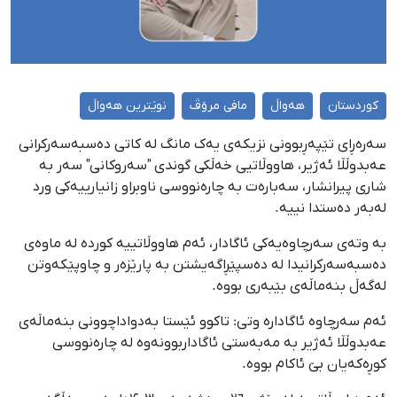
کوردستان
هەواڵ
مافی مرۆڤ
نوێترین هەواڵ
سەرەڕای تێپەڕبوونی نزیکەی یەک مانگ لە کاتی دەسبەسەرکرانی
عەبدوڵڵا ئەژیر، هاووڵاتیی خەڵکی گوندی "سەروکانی" سەر بە
شاری پیرانشار، سەبارەت بە چارەنووسی ناوبراو زانیارییەکی ورد
لەبەر دەستدا نییە.
بە وتەی سەرچاوەیەکی ئاگادار، ئەم هاووڵاتییە کوردە لە ماوەی
دەسبەسەرکرانیدا لە دەسپێڕاگەیشتن بە پارێزەر و چاوپێکەوتن
لەگەڵ بنەماڵەی بێبەری بووە.
ئەم سەرچاوە ئاگادارە وتی: تاکوو ئێستا بەدواداچوونی بنەماڵەی
عەبدوڵڵا ئەژیر بە مەبەستی ئاگاداربوونەوە لە چارەنووسی
کوڕەکەیان بێ ئاکام بووە.