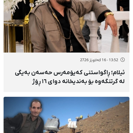
13:52 - 16 گەلاوێژ 2726
ئیلام؛ ڕاگواستنی کەیۆمەرس حەسەن بەیگی
لە گرتنگەوە بۆ بەندیخانە دوای ١٦ ڕۆژ
دەسبەسەرکرانی سەرەڕۆیانە و توندوتیژانە