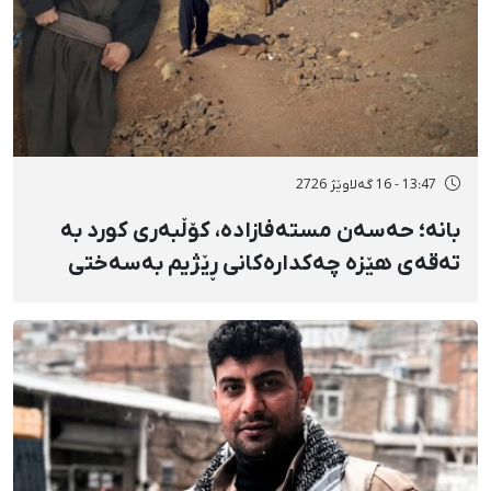
13:47 - 16 گەلاوێژ 2726
بانه؛ حەسەن مستەفازادە، کۆڵبەری کورد بە
تەقەی هێزە چەکدارەکانی ڕێژیم بەسەختی
بریندار بوو