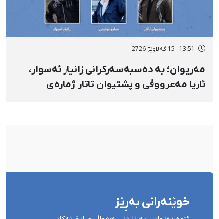
13:51 - 15 گەلاوێژ 2726
مەریوان؛ بە دەسبەسەرکرانی زانیار ئەسوار،
ئاریا مەعرووفی و پشتیوان تاتار ژمارەی
دەسبەسەرکراوانی سەرەڕۆیانە لە ئاوایی «نێ»
بۆ شەش کەس زیادی کرد
خوێنەرانی بەڕێز
ئێوە دەتوانن بە ناردنی هەواڵ و ڕاپۆرتەکانی