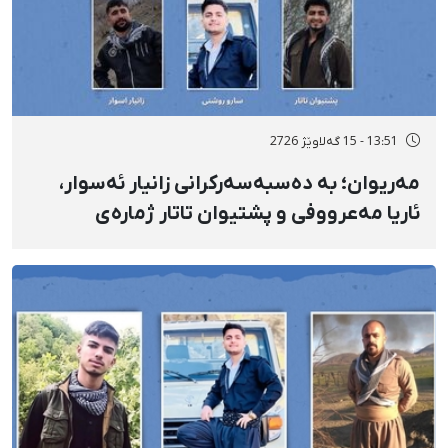
13:51 - 15 گەلاوێژ 2726
مەریوان؛ بە دەسبەسەرکرانی زانیار ئەسوار،
ئاریا مەعرووفی و پشتیوان تاتار ژمارەی
دەسبەسەرکراوانی سەرەڕۆیانە لە ئاوایی «نێ»
بۆ شەش کەس زیادی کرد