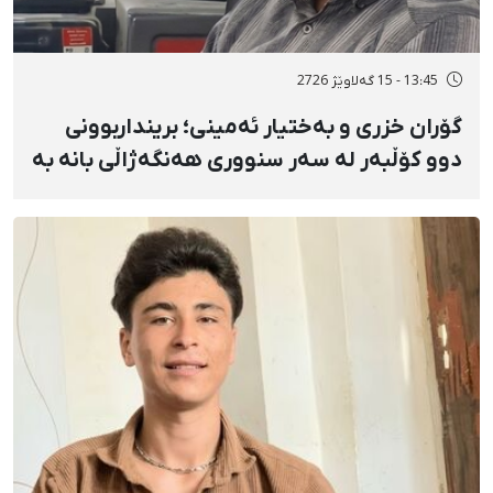
13:45 - 15 گەلاوێژ 2726
گۆران خزری و بەختیار ئەمینی؛ برینداربوونی
دوو کۆڵبەر لە سەر سنووری هەنگەژاڵی بانه بە
تەقەی ڕاستەوخۆی هێزە سەربازییەکان و
تەقینەوەی مین