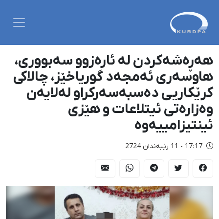
هەڕەشەکردن لە ئارەزوو سەبووری،
هاوسەری ئەمجەد گوریاخێز، چالاکی
کرێکاریی دەسبەسەرکراو لەلایەن
وەزارەتی ئیتلاعات و هێزی
ئینتیزامییەوە
17:17 - 11 رێبەندان 2724