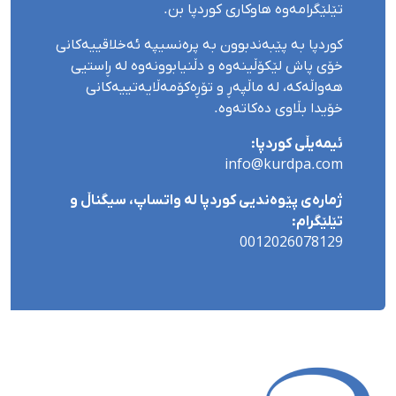
تێلێگرامەوە هاوکاری کوردپا بن.
کوردپا بە پێبەندبوون بە پرەنسیپە ئەخلاقییەکانی
خۆی پاش لێکۆڵینەوە و دڵنیابوونەوە لە ڕاستیی
هەواڵەکە، لە ماڵپەڕ و تۆڕەکۆمەڵایەتییەکانی
خۆیدا بڵاوی دەکاتەوە.
ئیمەیڵی کوردپا:
info@kurdpa.com
ژمارەی پێوەندیی کوردپا لە واتساپ، سیگناڵ و
تێلێگرام:
0012026078129