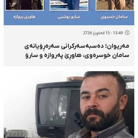
13:49 - 15 گەلاوێژ 2726
مەریوان؛ دەسبەسەرکرانی سەرەڕۆیانەی
سامان خوسرەوی، هاوڕێ پەروازە و سارۆ
ڕەوشەنی لەلایەن هێزە ئەمنییەکان و
گواستنەوەیان بۆ شوێنێکی نادیار