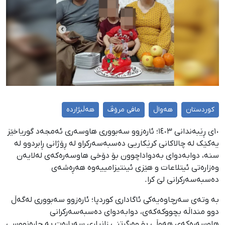
کوردستان
هەواڵ
مافی مرۆڤ
هەڵبژاردە
١٠ی ڕێبەندانی ١٤٠٣؛ ئارەزوو سەبووری هاوسەری ئەمجەد گوریاخێز
یەکێک لە چالاکانی کرێکاریی دەسبەسەرکراو لە ڕۆژانی ڕابردوو لە
سنە، دوابەدوای بەدواداچوون بۆ دۆخی هاوسەرەکەی لەلایەن
وەزارەتی ئیتلاعات و هێزی ئینتیزامییەوە هەڕەشەی
دەسبەسەرکرانی لێ کرا.
بە وتەی سەرچاوەیەکی ئاگاداری کوردپا؛ ئارەزوو سەبووری لەگەڵ
دوو منداڵە بچووکەکەی، دوابەدوای دەسبەسەرکرانی
هاوسەرەکەی هەوڵی بۆ وەرگرتنی زانیاری سەبارەت بە چارەنووسی