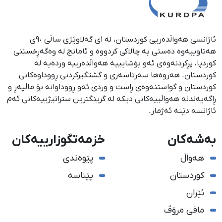
ئاژانسی هەواڵدەریی کوردستان، لە ١ی گەلاوێژی ساڵی ٩٠ی
هەتاوییەوە دەستی بە چالاکی کردووە و ئامانج لە وەگەڕخستنی
كوردپا، پڕكردنەوەی ئەو بۆشایییە هەواڵدەرییە وردەیە لە
كوردستان. هەروەها سەرتاسەری و گشتگیركردنی ڕووداوەكانی
كوردستان و گواستنەوەی ڕاست و وردی ئەو ڕووداوانە بۆ ماڵپەڕ و
ڕاگەیەندنە هەواڵییەكانی دیكە لە گرینگترین ستراتیژییەكانی ئەم
ئاژانسە دێنە ئەژمار.
بەشەکان
خزمەتگوزارییەکان
هەواڵ
پێوەندی
کوردستان
پێناسە
ئێران
مافی مرۆڤ