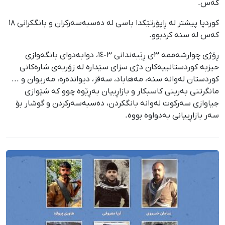
کەس.
کوردپا پیشتر لە ڕاپۆرتێکدا باسی لە دەسبەسەرکران و بانگکرانی ١٨
کەس لە سنە کردبوو.
ڕۆژی چوارشەممە ٣ی ڕێبەندانی ١٤٠٣، دوابەدوای بانگەوازی
حیزبە کوردستانییەکان دژی سزای سێدارە لە زۆربەی شارەکانی
کوردستان لەوانە سنە، مەهاباد، سەقز، دیواندەرە، مەریوان و ...
مانگرتنی بەرینی کاسبکار و بازاڕییان بەڕێوە چوو کە شێوازی
جیاوازی سەرکوت لەوانە بانگکردن، دەسبەسەرکردن و گوشار بۆ
سەر بازاڕییانی بەدواوە بووە.