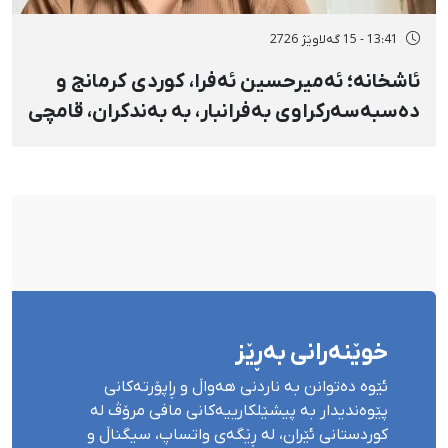
13:41 - 15 گەلاوێژ 2726
ئاشخانە؛ ئەمیرحسین ئەفرا، کوردی کرمانج و
دەسبەسەرکراوی بەفرانبار، بە بەندکران، قامچی
و پێبژاردنی نەختی سزا درا
خوێنەرانی بەڕێز
ئێوە دەتوانن بە ناردنی هەواڵ و ڕاپۆرتەکانی
پێوەندیدار بە پیشێلکارییەکانی مافی مرۆڤ لە
کوردستانی ئێران، لە ڕێگەی واتساپ، سیگناڵ و