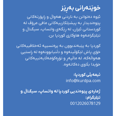
خوێنەرانی بەڕێز
ئێوە دەتوانن بە ناردنی هەواڵ و ڕاپۆرتەکانی
پێوەندیدار بە پیشێلکارییەکانی مافی مرۆڤ لە
کوردستانی ئێران، لە ڕێگەی واتساپ، سیگناڵ و
تێلێگرامەوە هاوکاری کوردپا بن.
کوردپا بە پێبەندبوون بە پرەنسیپە ئەخلاقییەکانی
خۆی پاش لێکۆڵینەوە و دڵنیابوونەوە لە ڕاستیی
هەواڵەکە، لە ماڵپەڕ و تۆڕەکۆمەڵایەتییەکانی
خۆیدا بڵاوی دەکاتەوە.
ئیمەیڵی کوردپا:
info@kurdpa.com
ژمارەی پێوەندیی کوردپا لە واتساپ، سیگناڵ و
تێلێگرام:
0012026078129