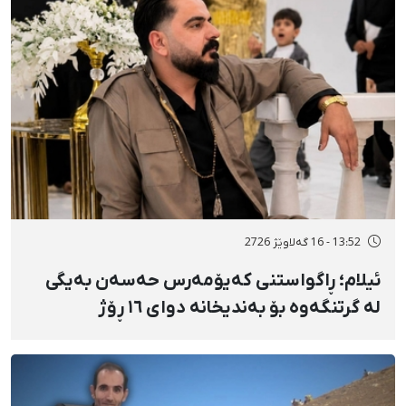
13:52 - 16 گەلاوێژ 2726
ئیلام؛ ڕاگواستنی کەیۆمەرس حەسەن بەیگی
لە گرتنگەوە بۆ بەندیخانە دوای ١٦ ڕۆژ
دەسبەسەرکرانی سەرەڕۆیانە و توندوتیژانە