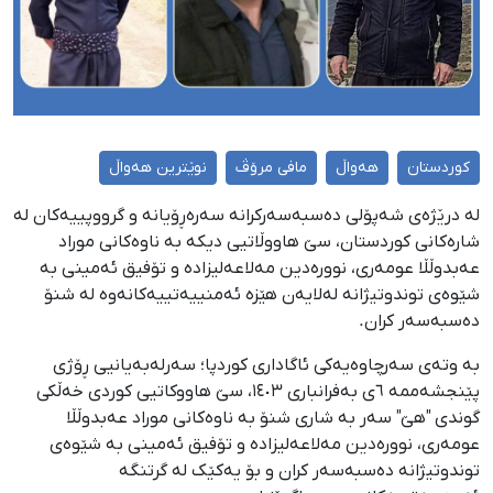
کوردستان
هەواڵ
مافی مرۆڤ
نوێترین هەواڵ
لە درێژەی شەپۆلی دەسبەسەرکرانە سەرەڕۆیانە و گرووپییەکان لە
شارەکانی کوردستان، سێ هاووڵاتیی دیکە بە ناوەکانی موراد
عەبدوڵڵا عومەری، نوورەدین مەلاعەلیزادە و تۆفیق ئەمینی بە
شێوەی توندوتیژانە لەلایەن هێزە ئەمنییەتییەکانەوە لە شنۆ
دەسبەسەر کران.
بە وتەی سەرچاوەیەکی ئاگاداری کوردپا؛ سەرلەبەیانیی ڕۆژی
پێنجشەممە ٦ی بەفرانباری ١٤٠٣، سێ هاووكاتیی کوردی خەڵکی
گوندی "هێ" سەر بە شاری شنۆ بە ناوەکانی موراد عەبدوڵڵا
عومەری، نوورەدین مەلاعەلیزادە و تۆفیق ئەمینی بە شێوەی
توندوتیژانە دەسبەسەر کران و بۆ یەکێک لە گرتنگە