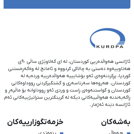
ئاژانسی هەواڵدەریی کوردستان، لە ١ی گەلاوێژی ساڵی ٩٠ی
هەتاوییەوە دەستی بە چالاکی کردووە و ئامانج لە وەگەڕخستنی
كوردپا، پڕكردنەوەی ئەو بۆشایییە هەواڵدەرییە وردەیە لە
كوردستان. هەروەها سەرتاسەری و گشتگیركردنی ڕووداوەكانی
كوردستان و گواستنەوەی ڕاست و وردی ئەو ڕووداوانە بۆ ماڵپەڕ و
ڕاگەیەندنە هەواڵییەكانی دیكە لە گرینگترین ستراتیژییەكانی ئەم
ئاژانسە دێنە ئەژمار.
بەشەکان
خزمەتگوزارییەکان
هەواڵ
پێوەندی