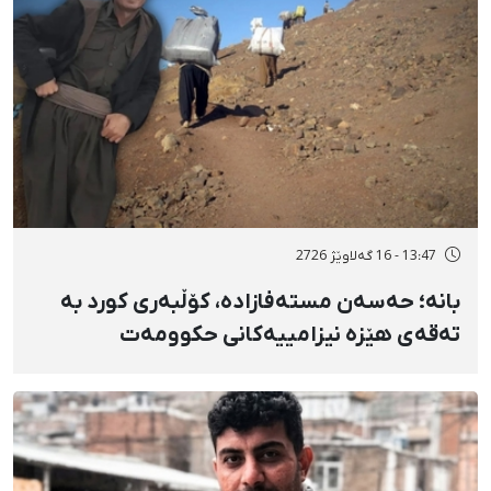
13:47 - 16 گەلاوێژ 2726
بانه؛ حەسەن مستەفازادە، کۆڵبەری کورد بە
تەقەی هێزە نیزامییەکانی حکوومەت
بەسەختی بریندار بوو