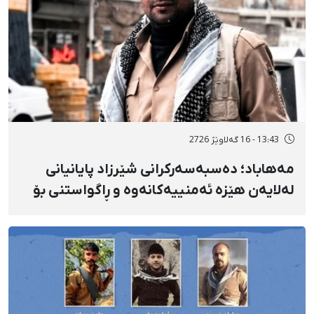
13:43 - 16 گەلاوێژ 2726
مەهاباد؛ دەسبەسەرکرانی شێرزاد پایانیانی
لەلایەن هێزە ئەمنییەکانەوە و ڕاگواستنی بۆ
شوێنێکی ناڕوون