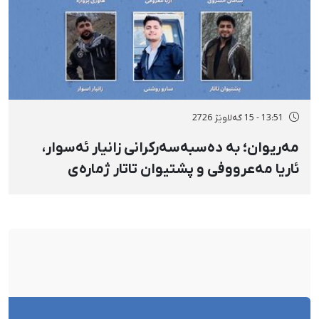
13:51 - 15 گەلاوێژ 2726
مەریوان؛ بە دەسبەسەرکرانی زانیار ئەسوار،
ئاریا مەعرووفی و پشتیوان تاتار ژمارەی
دەسبەسەرکراوانی سەرەڕۆیانە لە ئاوایی «نێ»
بۆ شەش کەس زیادی کرد