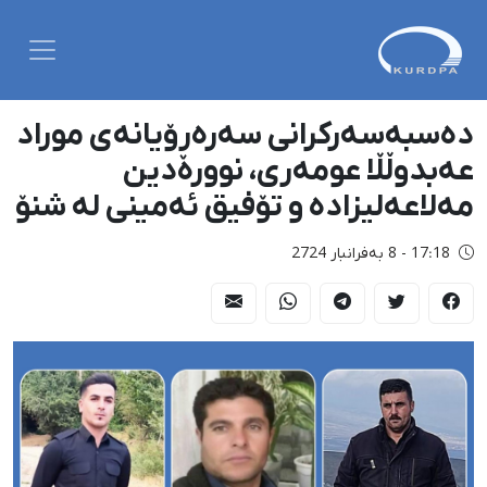
دەسبەسەرکرانی سەرەڕۆیانەی موراد
عەبدوڵڵا عومەری، نوورەدین
مەلاعەلیزادە و تۆفیق ئەمینی لە شنۆ
17:18 - 8 بەفرانبار 2724