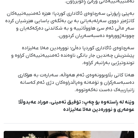
ئەمنییەتییەکانی ورمێ ڕاگوێزراون.
بەپێی ڕاپۆرتی سەرچاوەی ئاگاداری کوردپا؛ هێزە ئەمنییەتییەکان
کاتژمێر دووی سەرلەبەیانی بە بێ بەڵگەی یاسایی هێرشیان کردە
سەر ماڵی ئەم سێ هاووڵاتییە و بە شکاندنی دەرکەکەیان و
چوونەژوورەوە دەسبەسەریان کردوون.
سەرچاوەی ئاگاداری کوردپا دەڵێ؛ نوورەدین مەلا عەلیزادە
پێشتریش چەندین جار بانگی ناوەندە ئەمنییەتییەکان کراوە و
توندوتیژیی بەرانبەر کراوە.
هەتا کاتی بڵاوبوونەوەی ئەم هەواڵە، سەبارەت بە هۆکاری
دەسبەسەرکران و تۆمەتە وەپاڵدراوەکان دژی ئەم کەسانە
زانیارییەک دەست نەکەوتووە.
وێنە لە ڕاستەوە بۆ چەپ: تۆفیق ئەمینی، موراد عەبدوڵڵا
عومەری و نوورەدین مەلا عەلیزادە