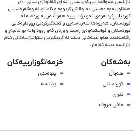
ئاژانسی هەواڵدەریی کوردستان، لە ١ی گەلاوێژی ساڵی ٩٠ی
هەتاوییەوە دەستی بە چالاکی کردووە و ئامانج لە وەگەڕخستنی
كوردپا، پڕكردنەوەی ئەو بۆشایییە هەواڵدەرییە وردەیە لە
كوردستان. هەروەها سەرتاسەری و گشتگیركردنی ڕووداوەكانی
كوردستان و گواستنەوەی ڕاست و وردی ئەو ڕووداوانە بۆ ماڵپەڕ و
ڕاگەیەندنە هەواڵییەكانی دیكە لە گرینگترین ستراتیژییەكانی ئەم
ئاژانسە دێنە ئەژمار.
بەشەکان
خزمەتگوزارییەکان
هەواڵ
پێوەندی
کوردستان
پێناسە
ئێران
مافی مرۆڤ