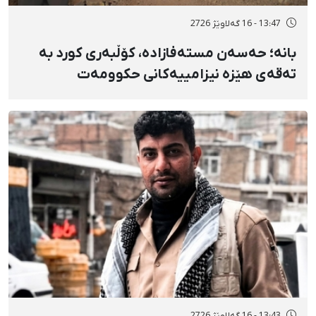
13:47 - 16 گەلاوێژ 2726
بانه؛ حەسەن مستەفازادە، کۆڵبەری کورد بە
تەقەی هێزە نیزامییەکانی حکوومەت
بەسەختی بریندار بوو