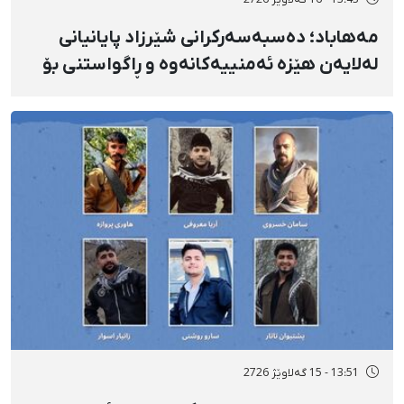
13:43 - 16 گەلاوێژ 2726
مەهاباد؛ دەسبەسەرکرانی شێرزاد پایانیانی
لەلایەن هێزە ئەمنییەکانەوە و ڕاگواستنی بۆ
شوێنێکی ناڕوون
13:51 - 15 گەلاوێژ 2726