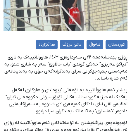
کوردستان
هەواڵ
مافی مرۆڤ
هەڵبژاردە
ڕۆژی پێنجشەممە ٢٢ی سەرماوەزی ١٤٠٣، هاووڵاتییەک بە ناوی
"دیاکۆ عەزیزی" خەڵکی گوندی "باب خاڵاوێ" سەر بە شاری شنۆ، بە
مەبەستی جێبەجێکرانی سزای بەندکرانەکەی خۆی بە بەندیخانەی
ئەم شارە ناساند.
پێشتر ئەم هاووڵاتییە بە تۆمەتی "پێوەندی و هاوکاری لەگەڵ
یەکێک لە حیزبە کوردستانییەکانی ئۆپۆزسیۆنی حکوومەتی ئێران"
لەلایەن لقی ١٠١ی دادگای کەیفەری ٢ی شنۆوە بە سەرۆکایەتیی
دادوەر "ئەنساری" بە ١٦ مانگ بەندکران سزا درابوو.
کۆبوونەوەی پێڕاگەیشتن بە تۆمەتەکانی ئەم هاووڵاتییە لە ڕۆژی
٥ی خەزەڵوەری ١٤٠٣دا بەڕێوە چوو و سێ ڕۆژ دواتر سزای دەرکراو بە