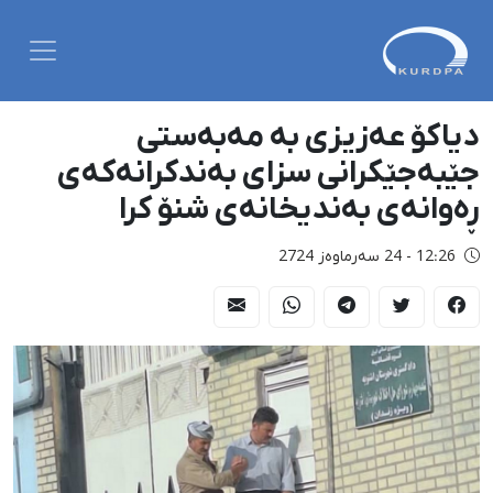
دیاکۆ عەزیزی بە مەبەستی
جێبەجێکرانی سزای بەندکرانەکەی
ڕەوانەی بەندیخانەی شنۆ کرا
12:26 - 24 سەرماوەز 2724