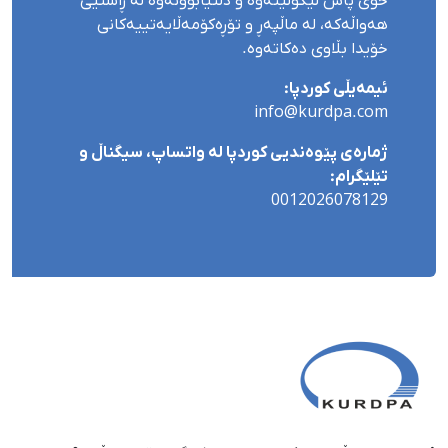
خۆی پاش لێکۆڵینەوە و دڵنیابوونەوە لە ڕاستیی
هەواڵەکە، لە ماڵپەڕ و تۆڕەکۆمەڵایەتییەکانی
خۆیدا بڵاوی دەکاتەوە.
ئیمەیڵی کوردپا:
info@kurdpa.com
ژمارەی پێوەندیی کوردپا لە واتساپ، سیگناڵ و
تێلێگرام:
0012026078129