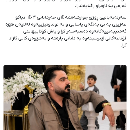
فەرمی بە ناوبراو ڕاگەیەندرا.
سەرلەبەیانیی ڕۆژی چوارشەممە ١٤ی خەرمانانی ١٤٠٣، دیاکۆ
عەزیزی بە بێ بەڵگەی یاسایی و بە توندوتیژییەوە لەلایەن هێزە
ئەمنییەتییەکانەوە دەسبەسەر کرا و پاش کۆتاییهاتنی
قۆناغەکانی لێپرسینەوە بە دانانی بارمتە و بەشێوەی کاتی ئازاد
کرا.