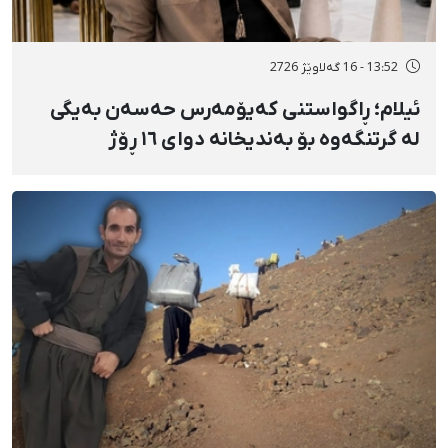
13:52 - 16 گەلاوێژ 2726
ئیلام؛ ڕاگواستنی کەیۆمەرس حەسەن بەیگی
لە گرتنگەوە بۆ بەندیخانە دوای ١٦ ڕۆژ
دەسبەسەرکرانی سەرەڕۆیانە و توندوتیژانە