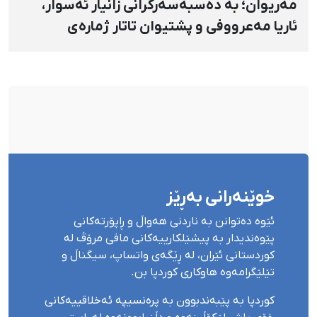
مەریوان؛ بە دەسبەسەرکرانی زانیار ئەسوار،
ئاریا مەعرووفی و پشتیوان تاتار ژمارەی
دەسبەسەرکراوانی سەرەڕۆیانە لە ئاوایی «نێ»
بۆ شەش کەس زیادی کرد
خوێنەرانی بەڕێز
ئێوە دەتوانن بە ناردنی هەواڵ و ڕاپۆرتەکانی
پێوەندیدار بە پیشێلکارییەکانی مافی مرۆڤ لە
کوردستانی ئێران، لە ڕێگەی واتساپ، سیگناڵ و
تێلێگرامەوە هاوکاری کوردپا بن.
کوردپا بە پێبەندبوون بە پرەنسیپە ئەخلاقییەکانی